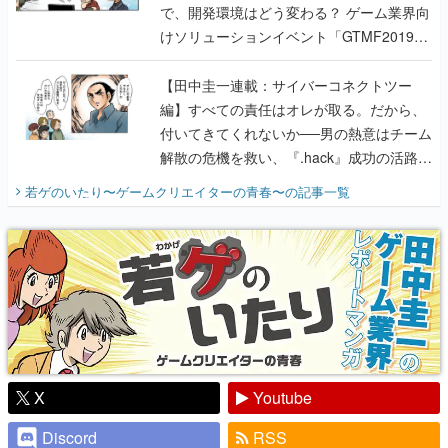
で、開発環境はどう変わる？ ゲーム業界向
けソリューションイベント「GTMF2019」
に行って、より理解を深めよう【PR】
【田中圭一連載：サイバーコネクトツー
編】すべての責任はオレが取る。だから、
付いてきてくれないか──男の熱意はチーム
解散の危機を救い、『.hack』成功の活路を
開く。業界の快男児・松山 洋に流れる血は
若ゲのいたり〜ゲームクリエイターの青春〜
の記事一覧
『少年ジャンプ』色だった【若ゲのいた
り】
X
Youtube
Discord
RSS