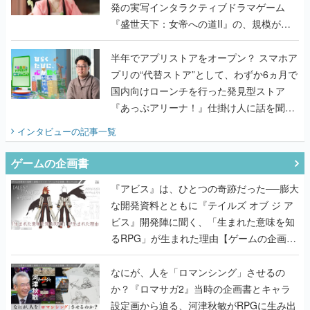
発の実写インタラクティブドラマゲーム
『盛世天下：女帝への道II』の、規模が違
うこだわりをプロデューサーに聞いた
半年でアプリストアをオープン？ スマホア
プリの“代替ストア”として、わずか6ヵ月で
国内向けローンチを行った発見型ストア
『あっぷアリーナ！』仕掛け人に話を聞い
てみた
インタビュー
の記事一覧
ゲームの企画書
『アビス』は、ひとつの奇跡だった──膨大
な開発資料とともに『テイルズ オブ ジ ア
ビス』開発陣に聞く、「生まれた意味を知
るRPG」が生まれた理由【ゲームの企画
書】
なにが、人を「ロマンシング」させるの
か？『ロマサガ2』当時の企画書とキャラ
設定画から迫る、河津秋敏がRPGに生み出