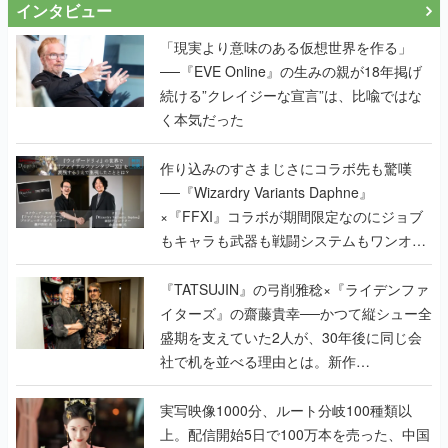
インタビュー
「現実より意味のある仮想世界を作る」
──『EVE Online』の生みの親が18年掲げ
続ける”クレイジーな宣言”は、比喩ではな
く本気だった
作り込みのすさまじさにコラボ先も驚嘆
──『Wizardry Variants Daphne』
×『FFXI』コラボが期間限定なのにジョブ
もキャラも武器も戦闘システムもワンオフ
で作り込まれた理由を両ディレクターに聞
く
『TATSUJIN』の弓削雅稔×『ライデンファ
イターズ』の齋藤貴幸──かつて縦シュー全
盛期を支えていた2人が、30年後に同じ会
社で机を並べる理由とは。新作
『TATSUJIN EXTREME』で初タッグを組
んだレジェンド2人に訊く開発秘話
実写映像1000分、ルート分岐100種類以
上。配信開始5日で100万本を売った、中国