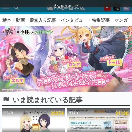
広告をスキップ
赫本
動画
殿堂入り記事
インタビュー
特集記事
マンガ
いま読まれている記事
ピックアップ
注目度
33374
注目度
31130
電ファミのいま読まれている記事ランキング
アプリセール情報