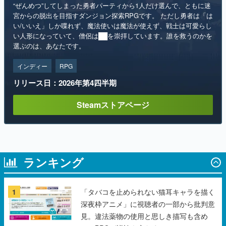
“ぜんめつ”してしまった勇者パーティから1人だけ選んで、ともに迷
宮からの脱出を目指すダンジョン探索RPGです。 ただし勇者は「は
い/いいえ」しか喋れず、魔法使いは魔法が使えず、戦士は可愛らし
い人形になっていて、僧侶は██を崇拝しています。誰を救うのかを
選ぶのは、あなたです。
インディー
RPG
リリース日：2026年第4四半期
Steamストアページ
ランキング
1
「タバコを止められない猫耳キャラを描く
深夜枠アニメ」に視聴者の一部から批判意
見。違法薬物の使用と思しき描写も含め