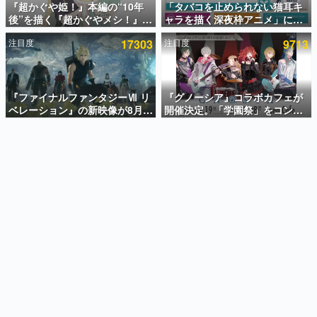
『超かぐや姫！』本編の“10年
「タバコを止められない猫耳キ
後”を描く『超かぐやメシ！』
ャラを描く深夜枠アニメ」に視
インタビュー
Web連載決定。新たなWebマン
聴者の一部から批判意見。違法
注目度
17303
注目度
9713
ガレーベル「ビビビコミック」
薬物の使用と思しき描写も含め
連載・特集一覧
にて特別話が掲載スタート、あ
て、BPOが議論を交わす
のお話には…まだ続きがある！
殿堂入り記事
SNS拡散数が数千以上！ ページビュー数万以上！ などな
『ファイナルファンタジーⅦ リ
『グノーシア』コラボカフェが
ど。多くの人々に読まれた、電ファミ渾身の“殿堂入り”記
ベレーション』の新映像が8月
開催決定。「学園祭」をコンセ
事をまとめました。
26日早朝に公開へ。『FF7』リ
プトに、模擬店やセツやSQ、ラ
メイクシリーズの完結編、
キオたちが学祭バンドを楽しむ
ゲームの企画書
「gamescom」のオープニング
様子を切り取った新グッズが展
名作ゲームクリエイターの方々に製作時のエピソードをお
聞きし、ヒットする企画（ゲーム）とは何か？を探ってい
ナイトライブにてディレクター
開
きます。
の浜口直樹氏が登壇する予定
赫本
この物語を解いてはいけない。『赫本』は、〈試験問題〉
の形をした短編ホラー小説集です。
新世代に訊く
これからのデジタルゲーム市場を担う若きクリエイター達
の姿を追い、彼らのルーツと情熱を探っていきます。
ゲーム世代の作家たち
ゲームに多大な影響を受けた作家さんに取材し、ゲームが