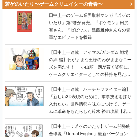
若ゲのいたり〜ゲームクリエイターの青春〜
田中圭一のゲーム業界取材マンガ『若ゲの
いたり』第2巻が発売。『ポケモン』田尻
智さん、『ゼビウス』遠藤雅伸さんらの貴
重なエピソードを収録
【田中圭一連載：アイマス/ガンダム 戦場
の絆 編】わがままな王様のわがままなニー
ズを満たす！──小山順一朗が貫く姿勢に、
ゲームクリエイターとしての矜持を見た
【若ゲのいたり最終回】
【田中圭一連載：バーチャファイター編】
「新しい3D表現のために、軍事技術を採り
入れたい」世界情勢を味方につけて、ゲー
ムに革命をもたらした鈴木 裕の功績【若ゲ
のいたり】
【田中圭一：若ゲのいたり】ゲーム開発統
合環境「Unreal Engine」最新バージョン