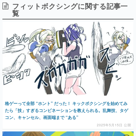
フィットボクシングに関する記事一
日本のコンテンツ産業やカルチャーに与えた影響を探る企
画です。
覧
日本モバイルゲーム産業史
日本のモバイルゲーム史における主要なトピック・タイト
ルを網羅するほか、開発者へのインタビューや識者による
解説を掲載。約20年の歴史が一望できる決定版！
若ゲのいたり〜ゲームクリエイターの青春〜
『うつヌケ』『ペンと箸』等で知られるマンガ家・田中圭
一先生によるゲーム業界レポートマンガです。
なんでゲームは面白い？
ゲーム開発者・hamatsu氏がゲームの魅力を画面や操作の
具体的な形から解き明かしていく、硬派で骨太な評論連載
です。
ゲームが変えた日本語
「経験値」「裏技」「ラスボス」… ゲームにまつわる言葉
の起源や用法の変遷を、コンピューター文化史研究家・タ
格ゲーって全部 “ホント” だった！ キックボクシングを始めてみ
イニーP氏が徹底調査。
たら「技」すぎるコンビネーションを教えられる。乱舞技、タゲ
コン、キャンセル、画面端まで “ある”
カテゴリ
2025年5月15日 公開
特集記事