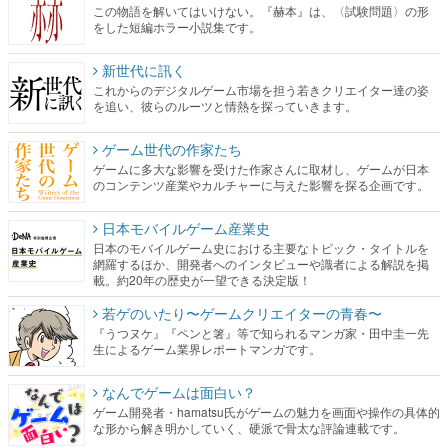
この物語を解いてはいけない。『赫本』は、〈試験問題〉の形
をした短編ホラー小説集です。
新世代に訊く
これからのデジタルゲーム市場を担う若きクリエイター達の姿
を追い、彼らのルーツと情熱を探っていきます。
ゲーム世代の作家たち
ゲームに多大な影響を受けた作家さんに取材し、ゲームが日本
のコンテンツ産業やカルチャーに与えた影響を探る企画です。
日本モバイルゲーム産業史
日本のモバイルゲーム史における主要なトピック・タイトルを
網羅するほか、開発者へのインタビューや識者による解説を掲
載。約20年の歴史が一望できる決定版！
若ゲのいたり〜ゲームクリエイターの青春〜
『うつヌケ』『ペンと箸』等で知られるマンガ家・田中圭一先
生によるゲーム業界レポートマンガです。
なんでゲームは面白い？
ゲーム開発者・hamatsu氏がゲームの魅力を画面や操作の具体的
な形から解き明かしていく、硬派で骨太な評論連載です。