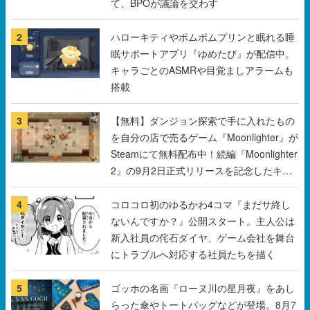
て、BPOが議論を交わす
2
ハローキティやポムポムプリンと眠れる睡
眠サポートアプリ『ゆめたび』が配信中。
キャラごとのASMRや目覚ましアラームも
搭載
3
【無料】ダンジョン探索で手に入れたもの
を自分の店で売るゲーム『Moonlighter』が
Steamにて無料配布中！続編『Moonlighter
2』の9月2日正式リリースを記念したキャ
ンペーン
4
コロコロ初のゆるかわ4コマ『まだサ終し
ないんですか？』公開スタート。主人公は
新入社員の侘石ダイヤ、ゲーム会社を舞台
にトラブルへ対応する社員たちを描く
5
ゴッホの名画『ローヌ川の星月夜』をあし
らった傘やトートバッグなどが登場。8月7