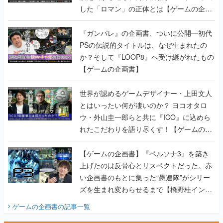
した「ロマン」の正体とは【ゲームの企画
書】
『ガンパレ』の企画書、ついに公開━初代
PSの伝説的タイトルは、なぜ生まれたの
か？そして『LOOP8』へ受け継がれたもの
【ゲームの企画書】
世界が認めるゲームデザイナー・上田文人
とはいったい何が凄いのか？ ヨコオタロ
ウ・外山圭一郎らと共に『ICO』に込めら
れたこだわりを語り尽くす！【ゲームの企
画書】
【ゲームの企画書】『ペルソナ3』を築き
上げたのは反骨心とリスペクトだった。赤
い企画書のもとに集った“愚連隊”がシリー
ズを生まれ変わらせるまで【橋野桂インタ
ビュー】
ゲームの企画書
の記事一覧