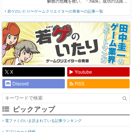
解散の危機を救い、『.hack』成功の活路を
開く。業界の快男児・松山 洋に流れる血は
若ゲのいたり〜ゲームクリエイターの青春〜
の記事一覧
『少年ジャンプ』色だった【若ゲのいた
り】
X
Youtube
Discord
RSS
ピックアップ
電ファミのいま読まれている記事ランキング
アプリセール情報