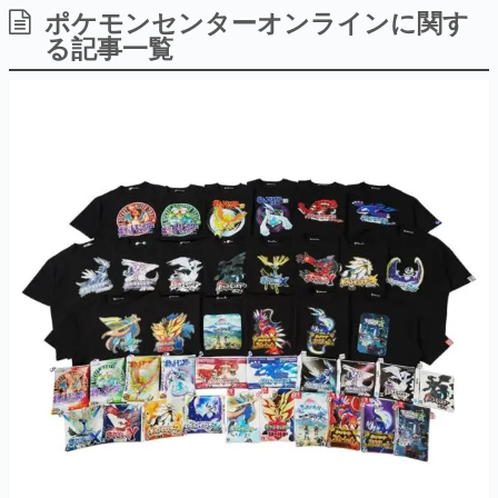
ポケモンセンターオンラインに関す
日本のコンテンツ産業やカルチャーに与えた影響を探る企
画です。
る記事一覧
日本モバイルゲーム産業史
日本のモバイルゲーム史における主要なトピック・タイト
ルを網羅するほか、開発者へのインタビューや識者による
解説を掲載。約20年の歴史が一望できる決定版！
若ゲのいたり〜ゲームクリエイターの青春〜
『うつヌケ』『ペンと箸』等で知られるマンガ家・田中圭
一先生によるゲーム業界レポートマンガです。
なんでゲームは面白い？
ゲーム開発者・hamatsu氏がゲームの魅力を画面や操作の
具体的な形から解き明かしていく、硬派で骨太な評論連載
です。
ゲームが変えた日本語
「経験値」「裏技」「ラスボス」… ゲームにまつわる言葉
の起源や用法の変遷を、コンピューター文化史研究家・タ
イニーP氏が徹底調査。
カテゴリ
特集記事