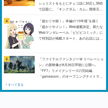
シュリストをもとにチェコ語に対応しSNS
で話題に。『キングダム・カム』開発元や
チェコのプロ野球選手から称賛の声
4
『超かぐや姫！』本編の“10年後”を描く
『超かぐやメシ！』Web連載決定。新たな
Webマンガレーベル「ビビビコミック」に
て特別話が掲載スタート、あのお話には…
まだ続きがある！
5
『ファイナルファンタジーⅦ リベレーショ
ン』の新映像が8月26日早朝に公開へ。
『FF7』リメイクシリーズの完結編、
「gamescom」のオープニングナイトライ
ブにてディレクターの浜口直樹氏が登壇す
すべて見る
る予定