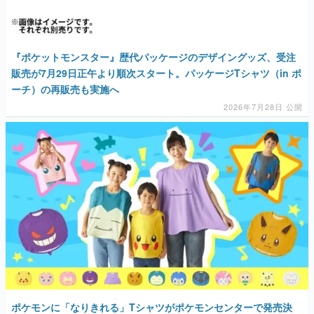
マンガ
女性向け
『ポケットモンスター』歴代パッケージのデザイングッズ、受注
販売が7月29日正午より順次スタート。パッケージTシャツ（in ポ
アプリレビュー
ーチ）の再販売も実施へ
その他
2026年7月28日 公開
電ファミニコゲーマーとは？
運営：株式会社マレ
ポケモンに「なりきれる」Tシャツがポケモンセンターで発売決