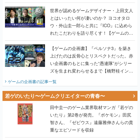
世界が認めるゲームデザイナー・上田文人
とはいったい何が凄いのか？ ヨコオタロ
ウ・外山圭一郎らと共に『ICO』に込めら
れたこだわりを語り尽くす！【ゲームの企
画書】
【ゲームの企画書】『ペルソナ3』を築き
上げたのは反骨心とリスペクトだった。赤
い企画書のもとに集った“愚連隊”がシリー
ズを生まれ変わらせるまで【橋野桂インタ
ビュー】
ゲームの企画書
の記事一覧
若ゲのいたり〜ゲームクリエイターの青春〜
田中圭一のゲーム業界取材マンガ『若ゲの
いたり』第2巻が発売。『ポケモン』田尻
智さん、『ゼビウス』遠藤雅伸さんらの貴
重なエピソードを収録