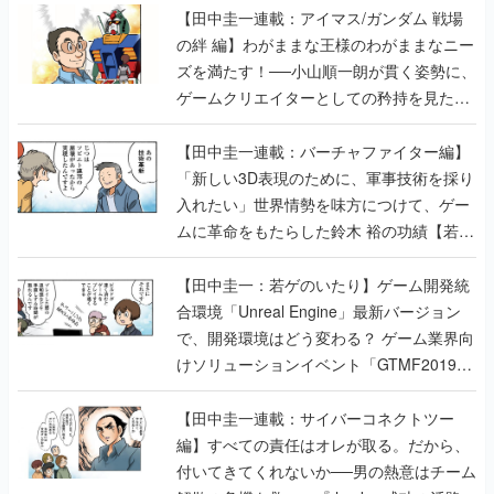
【田中圭一連載：アイマス/ガンダム 戦場
の絆 編】わがままな王様のわがままなニー
ズを満たす！──小山順一朗が貫く姿勢に、
ゲームクリエイターとしての矜持を見た
【若ゲのいたり最終回】
【田中圭一連載：バーチャファイター編】
「新しい3D表現のために、軍事技術を採り
入れたい」世界情勢を味方につけて、ゲー
ムに革命をもたらした鈴木 裕の功績【若ゲ
のいたり】
【田中圭一：若ゲのいたり】ゲーム開発統
合環境「Unreal Engine」最新バージョン
で、開発環境はどう変わる？ ゲーム業界向
けソリューションイベント「GTMF2019」
に行って、より理解を深めよう【PR】
【田中圭一連載：サイバーコネクトツー
編】すべての責任はオレが取る。だから、
付いてきてくれないか──男の熱意はチーム