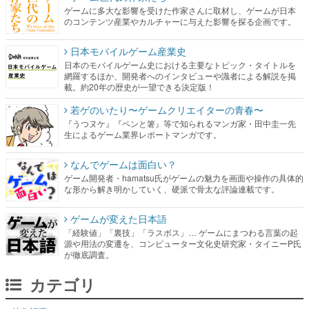
ゲームに多大な影響を受けた作家さんに取材し、ゲームが日本
のコンテンツ産業やカルチャーに与えた影響を探る企画です。
日本モバイルゲーム産業史
日本のモバイルゲーム史における主要なトピック・タイトルを
網羅するほか、開発者へのインタビューや識者による解説を掲
載。約20年の歴史が一望できる決定版！
若ゲのいたり〜ゲームクリエイターの青春〜
『うつヌケ』『ペンと箸』等で知られるマンガ家・田中圭一先
生によるゲーム業界レポートマンガです。
なんでゲームは面白い？
ゲーム開発者・hamatsu氏がゲームの魅力を画面や操作の具体的
な形から解き明かしていく、硬派で骨太な評論連載です。
ゲームが変えた日本語
「経験値」「裏技」「ラスボス」… ゲームにまつわる言葉の起
源や用法の変遷を、コンピューター文化史研究家・タイニーP氏
が徹底調査。
カテゴリ