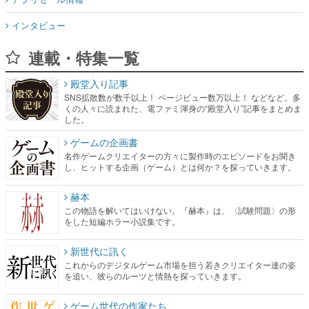
インタビュー
連載・特集一覧
殿堂入り記事
SNS拡散数が数千以上！ ページビュー数万以上！ などなど。多
くの人々に読まれた、電ファミ渾身の“殿堂入り”記事をまとめま
した。
ゲームの企画書
名作ゲームクリエイターの方々に製作時のエピソードをお聞き
し、ヒットする企画（ゲーム）とは何か？を探っていきます。
赫本
この物語を解いてはいけない。『赫本』は、〈試験問題〉の形
をした短編ホラー小説集です。
新世代に訊く
これからのデジタルゲーム市場を担う若きクリエイター達の姿
を追い、彼らのルーツと情熱を探っていきます。
ゲーム世代の作家たち