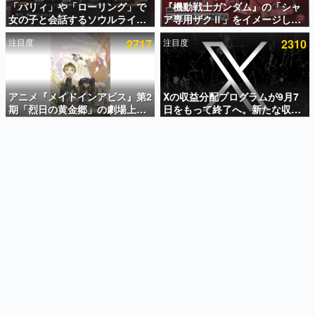
「パリィ」や「ローリング」で
『機動戦士ガンダム』の「シャ
女の子と会話するソウルライク
ア専用ザクⅡ」をイメージした
インタビュー
恋愛ゲーム『小早川さんはソウ
散水ホースリールが予約開始。
注目度
2717
注目度
2310
ルライク』無料公開。返事に失
本体にはシャアのパーソナルマ
連載・特集一覧
敗すると「YOU DIED」
ークやジオン公国軍のエンブレ
ム、型式番号などを配置
殿堂入り記事
SNS拡散数が数千以上！ ページビュー数万以上！ などな
アニメ『メイドインアビス』第2
Xの収益分配プログラムが9月7
ど。多くの人々に読まれた、電ファミ渾身の“殿堂入り”記
期「烈日の黄金郷」の劇場上映
日をもって終了へ。新たな収益
事をまとめました。
が決定！レグ役・伊瀬茉莉也さ
化制度「Original Content
んらが登壇する舞台挨拶も実施
Rewards Program」を発表
ゲームの企画書
名作ゲームクリエイターの方々に製作時のエピソードをお
聞きし、ヒットする企画（ゲーム）とは何か？を探ってい
きます。
赫本
この物語を解いてはいけない。『赫本』は、〈試験問題〉
の形をした短編ホラー小説集です。
新世代に訊く
これからのデジタルゲーム市場を担う若きクリエイター達
の姿を追い、彼らのルーツと情熱を探っていきます。
ゲーム世代の作家たち
ゲームに多大な影響を受けた作家さんに取材し、ゲームが