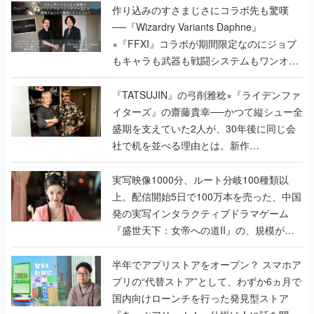
作り込みのすさまじさにコラボ先も驚嘆
──『Wizardry Variants Daphne』
×『FFXI』コラボが期間限定なのにジョブ
もキャラも武器も戦闘システムもワンオフ
で作り込まれた理由を両ディレクターに聞
く
『TATSUJIN』の弓削雅稔×『ライデンファ
イターズ』の齋藤貴幸──かつて縦シュー全
盛期を支えていた2人が、30年後に同じ会
社で机を並べる理由とは。新作
『TATSUJIN EXTREME』で初タッグを組
んだレジェンド2人に訊く開発秘話
実写映像1000分、ルート分岐100種類以
上。配信開始5日で100万本を売った、中国
発の実写インタラクティブドラマゲーム
『盛世天下：女帝への道II』の、規模が違
うこだわりをプロデューサーに聞いた
半年でアプリストアをオープン？ スマホア
プリの“代替ストア”として、わずか6ヵ月で
国内向けローンチを行った発見型ストア