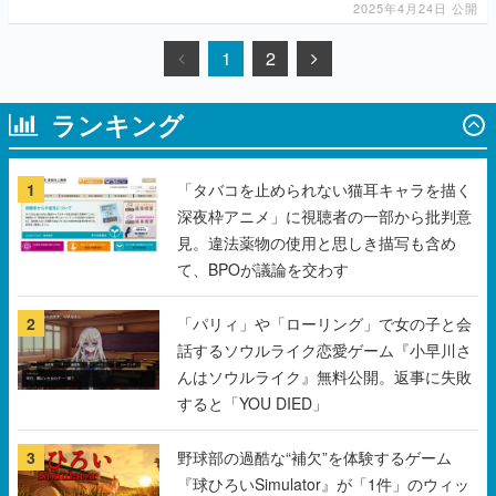
2025年4月24日 公開
1
2
ランキング
1
「タバコを止められない猫耳キャラを描く
深夜枠アニメ」に視聴者の一部から批判意
見。違法薬物の使用と思しき描写も含め
て、BPOが議論を交わす
2
「パリィ」や「ローリング」で女の子と会
話するソウルライク恋愛ゲーム『小早川さ
んはソウルライク』無料公開。返事に失敗
すると「YOU DIED」
3
野球部の過酷な“補欠”を体験するゲーム
『球ひろいSimulator』が「1件」のウィッ