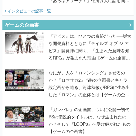
『あっぷアリーナ！』仕掛け人に話を聞い
てみた
インタビュー
の記事一覧
ゲームの企画書
『アビス』は、ひとつの奇跡だった──膨大
な開発資料とともに『テイルズ オブ ジ ア
ビス』開発陣に聞く、「生まれた意味を知
るRPG」が生まれた理由【ゲームの企画
書】
なにが、人を「ロマンシング」させるの
か？『ロマサガ2』当時の企画書とキャラ
設定画から迫る、河津秋敏がRPGに生み出
した「ロマン」の正体とは【ゲームの企画
書】
『ガンパレ』の企画書、ついに公開━初代
PSの伝説的タイトルは、なぜ生まれたの
か？そして『LOOP8』へ受け継がれたもの
【ゲームの企画書】