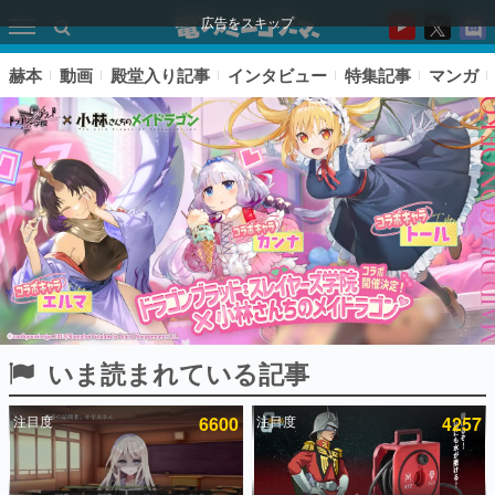
広告をスキップ
赫本
動画
殿堂入り記事
インタビュー
特集記事
マンガ
いま読まれている記事
ピックアップ
注目度
6600
注目度
4257
電ファミのいま読まれている記事ランキング
アプリセール情報