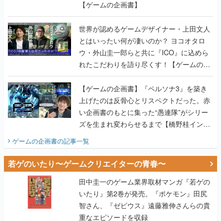
【ゲームの企画書】
世界が認めるゲームデザイナー・上田文人
とはいったい何が凄いのか？ ヨコオタロ
ウ・外山圭一郎らと共に『ICO』に込めら
れたこだわりを語り尽くす！【ゲームの企
画書】
【ゲームの企画書】『ペルソナ3』を築き
上げたのは反骨心とリスペクトだった。赤
い企画書のもとに集った“愚連隊”がシリー
ズを生まれ変わらせるまで【橋野桂インタ
ビュー】
ゲームの企画書
の記事一覧
若ゲのいたり〜ゲームクリエイターの青春〜
田中圭一のゲーム業界取材マンガ『若ゲの
いたり』第2巻が発売。『ポケモン』田尻
智さん、『ゼビウス』遠藤雅伸さんらの貴
重なエピソードを収録