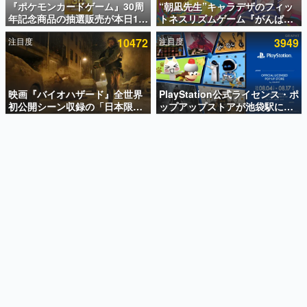
『ポケモンカードゲーム』30周
“朝凪先生”キャラデザのフィッ
年記念商品の抽選販売が本日12
トネスリズムゲーム『がんば
インタビュー
時より開始。拡張パック「30th
れ！チアリズム』Steamストア
注目度
10472
注目度
3949
CELEBRATION」のボックス
ページが公開。キャラクターの
連載・特集一覧
に、「プレミアムデッキセット
CVは陽向葵ゅかさん
エーフィ・ブラッキー」
殿堂入り記事
「FUTURISTIC BOX」の計3商
SNS拡散数が数千以上！ ページビュー数万以上！ などな
品
映画『バイオハザード』全世界
PlayStation公式ライセンス・ポ
ど。多くの人々に読まれた、電ファミ渾身の“殿堂入り”記
初公開シーン収録の「日本限
ップアップストアが池袋駅にて
事をまとめました。
定」予告映像が解禁。バイオの
期間限定で開催。夏のアパレル
日（8月10日）にあわせて、
や『ブラッドボーン』の新作ア
ゲームの企画書
「ラクーンシティ総合病院」へ
イテムが登場
名作ゲームクリエイターの方々に製作時のエピソードをお
聞きし、ヒットする企画（ゲーム）とは何か？を探ってい
行く配達人の姿が披露
きます。
赫本
この物語を解いてはいけない。『赫本』は、〈試験問題〉
の形をした短編ホラー小説集です。
新世代に訊く
これからのデジタルゲーム市場を担う若きクリエイター達
の姿を追い、彼らのルーツと情熱を探っていきます。
ゲーム世代の作家たち
ゲームに多大な影響を受けた作家さんに取材し、ゲームが