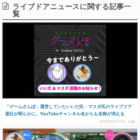
ライブドアニュースに関する記事一
日本のコンテンツ産業やカルチャーに与えた影響を探る企
画です。
覧
日本モバイルゲーム産業史
日本のモバイルゲーム史における主要なトピック・タイト
ルを網羅するほか、開発者へのインタビューや識者による
解説を掲載。約20年の歴史が一望できる決定版！
若ゲのいたり〜ゲームクリエイターの青春〜
『うつヌケ』『ペンと箸』等で知られるマンガ家・田中圭
一先生によるゲーム業界レポートマンガです。
なんでゲームは面白い？
ゲーム開発者・hamatsu氏がゲームの魅力を画面や操作の
具体的な形から解き明かしていく、硬派で骨太な評論連載
です。
ゲームが変えた日本語
「経験値」「裏技」「ラスボス」… ゲームにまつわる言葉
の起源や用法の変遷を、コンピューター文化史研究家・タ
「ゲームさんぽ」運営していたいいだ氏・マスダ氏のライブドア
イニーP氏が徹底調査。
退社が明らかに。YouTubeチャンネル名からも名称が消える
2023年2月15日 公開
カテゴリ
特集記事