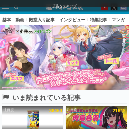
広告をスキップ
赫本
動画
殿堂入り記事
インタビュー
特集記事
マンガ
いま読まれている記事
ピックアップ
注目度
36454
注目度
21648
電ファミのいま読まれている記事ランキング
アプリセール情報