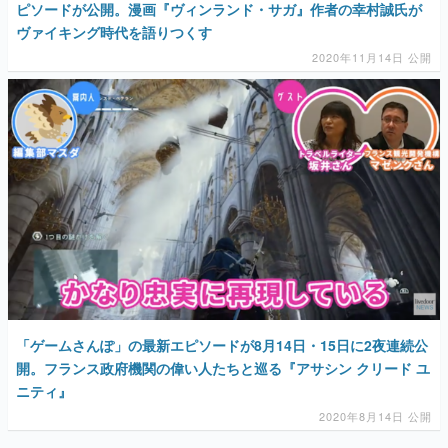
ピソードが公開。漫画『ヴィンランド・サガ』作者の幸村誠氏が
ヴァイキング時代を語りつくす
2020年11月14日 公開
「ゲームさんぽ」の最新エピソードが8月14日・15日に2夜連続公
開。フランス政府機関の偉い人たちと巡る『アサシン クリード ユ
ニティ』
2020年8月14日 公開