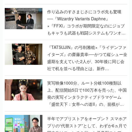
作り込みのすさまじさにコラボ先も驚嘆
──『Wizardry Variants Daphne』
×『FFXI』コラボが期間限定なのにジョブ
もキャラも武器も戦闘システムもワンオフ
で作り込まれた理由を両ディレクターに聞
く
『TATSUJIN』の弓削雅稔×『ライデンファ
イターズ』の齋藤貴幸──かつて縦シュー全
盛期を支えていた2人が、30年後に同じ会
社で机を並べる理由とは。新作
『TATSUJIN EXTREME』で初タッグを組
んだレジェンド2人に訊く開発秘話
実写映像1000分、ルート分岐100種類以
上。配信開始5日で100万本を売った、中国
発の実写インタラクティブドラマゲーム
『盛世天下：女帝への道II』の、規模が違
うこだわりをプロデューサーに聞いた
半年でアプリストアをオープン？ スマホア
プリの“代替ストア”として、わずか6ヵ月で