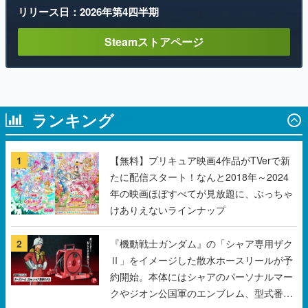
リリース日：2026年第4四半期
Steamストアページ
ランキング
1
【無料】プリキュア映画4作品がTVerで新
たに配信スタート！なんと2018年～2024
年の映画ほぼすべてが見放題に、ぶっちゃ
けありえないラインナップ
2
『機動戦士ガンダム』の「シャア専用ザク
Ⅱ」をイメージした散水ホースリールが予
約開始。本体にはシャアのパーソナルマー
クやジオン公国軍のエンブレム、型式番号