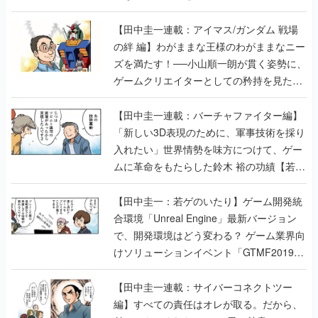
【田中圭一連載：アイマス/ガンダム 戦場
の絆 編】わがままな王様のわがままなニー
ズを満たす！──小山順一朗が貫く姿勢に、
ゲームクリエイターとしての矜持を見た
【若ゲのいたり最終回】
【田中圭一連載：バーチャファイター編】
「新しい3D表現のために、軍事技術を採り
入れたい」世界情勢を味方につけて、ゲー
ムに革命をもたらした鈴木 裕の功績【若ゲ
のいたり】
【田中圭一：若ゲのいたり】ゲーム開発統
合環境「Unreal Engine」最新バージョン
で、開発環境はどう変わる？ ゲーム業界向
けソリューションイベント「GTMF2019」
に行って、より理解を深めよう【PR】
【田中圭一連載：サイバーコネクトツー
編】すべての責任はオレが取る。だから、