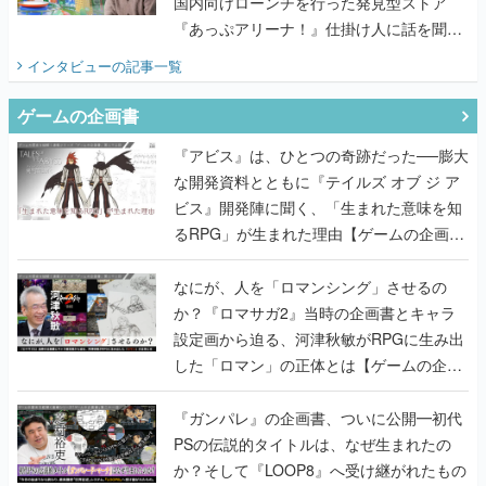
国内向けローンチを行った発見型ストア
『あっぷアリーナ！』仕掛け人に話を聞い
てみた
インタビュー
の記事一覧
ゲームの企画書
『アビス』は、ひとつの奇跡だった──膨大
な開発資料とともに『テイルズ オブ ジ ア
ビス』開発陣に聞く、「生まれた意味を知
るRPG」が生まれた理由【ゲームの企画
書】
なにが、人を「ロマンシング」させるの
か？『ロマサガ2』当時の企画書とキャラ
設定画から迫る、河津秋敏がRPGに生み出
した「ロマン」の正体とは【ゲームの企画
書】
『ガンパレ』の企画書、ついに公開━初代
PSの伝説的タイトルは、なぜ生まれたの
か？そして『LOOP8』へ受け継がれたもの