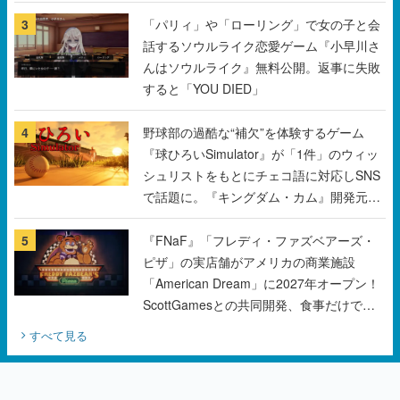
などを配置
3
「パリィ」や「ローリング」で女の子と会
話するソウルライク恋愛ゲーム『小早川さ
んはソウルライク』無料公開。返事に失敗
すると「YOU DIED」
4
野球部の過酷な“補欠”を体験するゲーム
『球ひろいSimulator』が「1件」のウィッ
シュリストをもとにチェコ語に対応しSNS
で話題に。『キングダム・カム』開発元や
チェコのプロ野球選手から称賛の声
5
『FNaF』「フレディ・ファズベアーズ・
ピザ」の実店舗がアメリカの商業施設
「American Dream」に2027年オープン！
ScottGamesとの共同開発、食事だけでな
くステージショーや没入型のホラー体験も
すべて見る
楽しめる