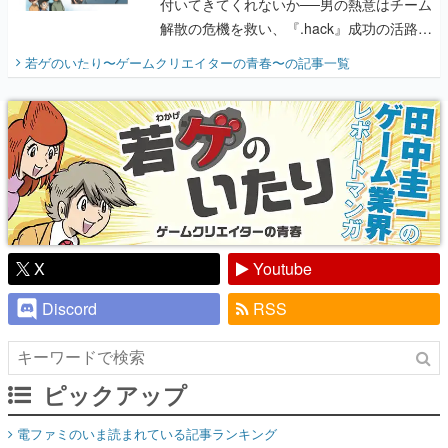
付いてきてくれないか──男の熱意はチーム
解散の危機を救い、『.hack』成功の活路を
開く。業界の快男児・松山 洋に流れる血は
若ゲのいたり〜ゲームクリエイターの青春〜
の記事一覧
『少年ジャンプ』色だった【若ゲのいた
り】
X
Youtube
Discord
RSS
ピックアップ
電ファミのいま読まれている記事ランキング