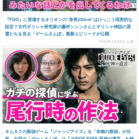
『FGO』に登場するオリオンの“⾝⻑230cm”はけっこう現実的な
設定？古代ギリシャ研究家の藤村シシンさんとギリシャ神話の英
霊たちを見る「ゲームさんぽ」最新エピソードが公開
2022年4月23日 公開
キムタクの探偵ゲーム『ジャッジアイズ』を「本物の探偵」が分
析。今回の「ゲームさんぽ」は『JUDGE EYES:死神の遺言』を特