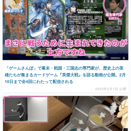
マンガ
女性向け
アプリレビュー
その他
電ファミニコゲーマーとは？
「ゲームさんぽ」で幕末・戦国・三国志の専門家が、歴史上の英
運営：株式会社マレ
雄たちが集まるカードゲーム『英傑大戦』を語る動画が公開。2月
10日まで全4回にわたって配信される
2023年2月1日 公開