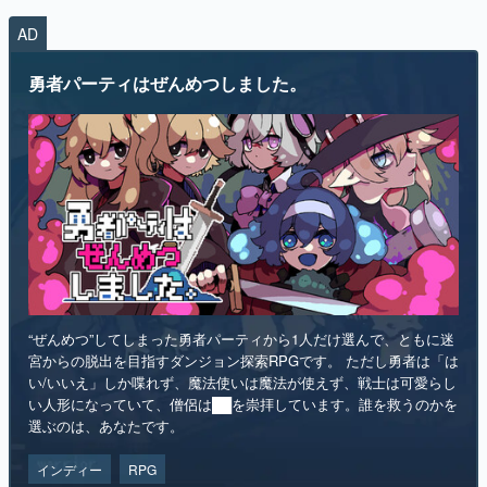
AD
勇者パーティはぜんめつしました。
“ぜんめつ”してしまった勇者パーティから1人だけ選んで、ともに迷
宮からの脱出を目指すダンジョン探索RPGです。 ただし勇者は「は
い/いいえ」しか喋れず、魔法使いは魔法が使えず、戦士は可愛らし
い人形になっていて、僧侶は██を崇拝しています。誰を救うのかを
選ぶのは、あなたです。
インディー
RPG