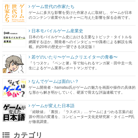
ゲーム世代の作家たち
ゲームに多大な影響を受けた作家さんに取材し、ゲームが日本
のコンテンツ産業やカルチャーに与えた影響を探る企画です。
日本モバイルゲーム産業史
日本のモバイルゲーム史における主要なトピック・タイトルを
網羅するほか、開発者へのインタビューや識者による解説を掲
載。約20年の歴史が一望できる決定版！
若ゲのいたり〜ゲームクリエイターの青春〜
『うつヌケ』『ペンと箸』等で知られるマンガ家・田中圭一先
生によるゲーム業界レポートマンガです。
なんでゲームは面白い？
ゲーム開発者・hamatsu氏がゲームの魅力を画面や操作の具体的
な形から解き明かしていく、硬派で骨太な評論連載です。
ゲームが変えた日本語
「経験値」「裏技」「ラスボス」… ゲームにまつわる言葉の起
源や用法の変遷を、コンピューター文化史研究家・タイニーP氏
が徹底調査。
カテゴリ