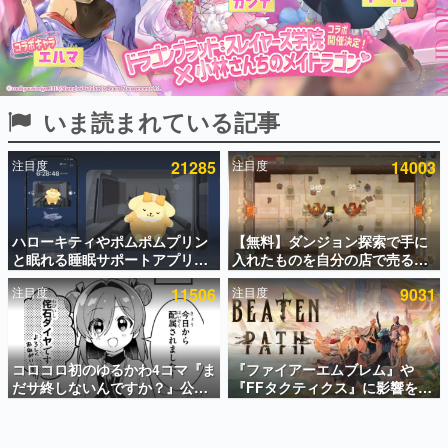
インタビュー
連載・特集一覧
殿堂入り記事
いま読まれている記事
SNS拡散数が数千以上！ ページビュー数万以上！ などな
ど。多くの人々に読まれた、電ファミ渾身の“殿堂入り”記
事をまとめました。
注目度
21285
注目度
14003
ゲームの企画書
名作ゲームクリエイターの方々に製作時のエピソードをお
聞きし、ヒットする企画（ゲーム）とは何か？を探ってい
ハローキティやポムポムプリン
【無料】ダンジョン探索で手に
きます。
と眠れる睡眠サポートアプリ
入れたものを自分の店で売るゲ
赫本
『ゆめたび』が配信中。キャラ
ーム『Moonlighter』がSteam
この物語を解いてはいけない。『赫本』は、〈試験問題〉
注目度
11506
注目度
9031
ごとのASMRや目覚ましアラー
にて無料配布中！続編
の形をした短編ホラー小説集です。
ムも搭載
『Moonlighter 2』の9月2日正
式リリースを記念したキャンペ
ーン
新世代に訊く
コロコロ初のゆるかわ4コマ『ま
『ファイアーエムブレム』や
これからのデジタルゲーム市場を担う若きクリエイター達
の姿を追い、彼らのルーツと情熱を探っていきます。
だサ終しないんですか？』公開
『FFタクティクス』に影響を受
スタート。主人公は新入社員の
けた新作戦略RPG『Beaten
侘石ダイヤ、ゲーム会社を舞台
Path』2027年に発売へ。
ゲーム世代の作家たち
にトラブルへ対応する社員たち
PC（Steam）、PS5、Xbox、
ゲームに多大な影響を受けた作家さんに取材し、ゲームが