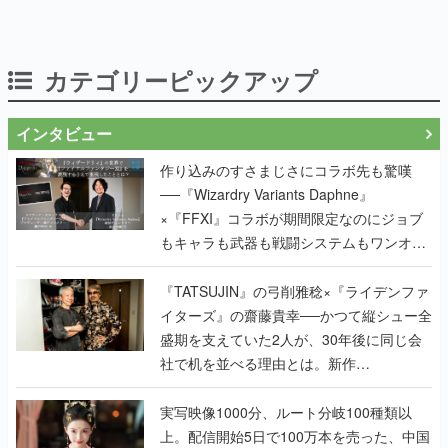
カテゴリーピックアップ
インタビュー
作り込みのすさまじさにコラボ先も驚嘆
──『Wizardry Variants Daphne』
×『FFXI』コラボが期間限定なのにジョブ
もキャラも武器も戦闘システムもワンオフ
で作り込まれた理由を両ディレクターに聞
く
『TATSUJIN』の弓削雅稔×『ライデンファ
イターズ』の齋藤貴幸──かつて縦シュー全
盛期を支えていた2人が、30年後に同じ会
社で机を並べる理由とは。新作
『TATSUJIN EXTREME』で初タッグを組
んだレジェンド2人に訊く開発秘話
実写映像1000分、ルート分岐100種類以
上。配信開始5日で100万本を売った、中国
発の実写インタラクティブドラマゲーム
『盛世天下：女帝への道II』の、規模が違
うこだわりをプロデューサーに聞いた