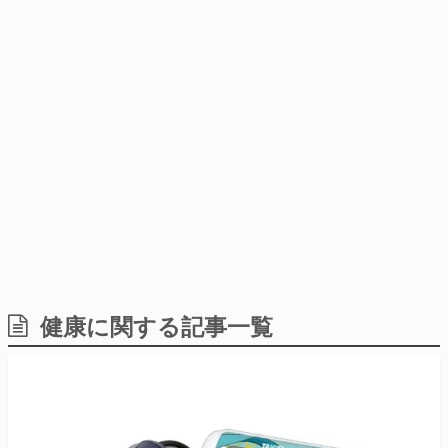
を描く
Switch向けにリリース予定
日本のコンテンツ産業やカルチャーに与えた影響を探る企
画です。
日本モバイルゲーム産業史
日本のモバイルゲーム史における主要なトピック・タイト
ルを網羅するほか、開発者へのインタビューや識者による
解説を掲載。約20年の歴史が一望できる決定版！
若ゲのいたり〜ゲームクリエイターの青春〜
『うつヌケ』『ペンと箸』等で知られるマンガ家・田中圭
一先生によるゲーム業界レポートマンガです。
なんでゲームは面白い？
ゲーム開発者・hamatsu氏がゲームの魅力を画面や操作の
健康に関する記事一覧
具体的な形から解き明かしていく、硬派で骨太な評論連載
です。
ゲームが変えた日本語
「経験値」「裏技」「ラスボス」… ゲームにまつわる言葉
の起源や用法の変遷を、コンピューター文化史研究家・タ
イニーP氏が徹底調査。
カテゴリ
特集記事