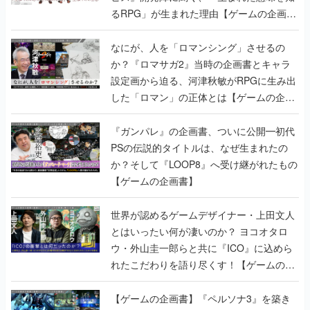
か？『ロマサガ2』当時の企画書とキャラ
設定画から迫る、河津秋敏がRPGに生み出
した「ロマン」の正体とは【ゲームの企画
書】
『ガンパレ』の企画書、ついに公開━初代
PSの伝説的タイトルは、なぜ生まれたの
か？そして『LOOP8』へ受け継がれたもの
【ゲームの企画書】
世界が認めるゲームデザイナー・上田文人
とはいったい何が凄いのか？ ヨコオタロ
ウ・外山圭一郎らと共に『ICO』に込めら
れたこだわりを語り尽くす！【ゲームの企
画書】
【ゲームの企画書】『ペルソナ3』を築き
上げたのは反骨心とリスペクトだった。赤
い企画書のもとに集った“愚連隊”がシリー
ズを生まれ変わらせるまで【橋野桂インタ