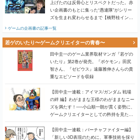
ビュー】
ゲームの企画書
の記事一覧
若ゲのいたり〜ゲームクリエイターの青春〜
田中圭一のゲーム業界取材マンガ『若ゲの
いたり』第2巻が発売。『ポケモン』田尻
智さん、『ゼビウス』遠藤雅伸さんらの貴
重なエピソードを収録
【田中圭一連載：アイマス/ガンダム 戦場
の絆 編】わがままな王様のわがままなニー
ズを満たす！──小山順一朗が貫く姿勢に、
ゲームクリエイターとしての矜持を見た
【若ゲのいたり最終回】
【田中圭一連載：バーチャファイター編】
「新しい3D表現のために、軍事技術を採り
入れたい」世界情勢を味方につけて、ゲー
ムに革命をもたらした鈴木 裕の功績【若ゲ
のいたり】