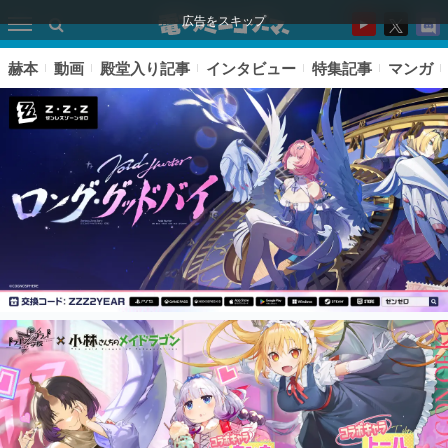
広告をスキップ
赫本
動画
殿堂入り記事
インタビュー
特集記事
マンガ
ピックアップ
電ファミのいま読まれている記事ランキング
アプリセール情報