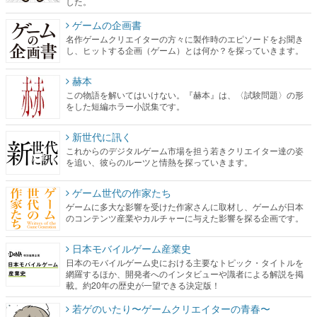
赫本
この物語を解いてはいけない。『赫本』は、〈試験問題〉の形
をした短編ホラー小説集です。
新世代に訊く
これからのデジタルゲーム市場を担う若きクリエイター達の姿
を追い、彼らのルーツと情熱を探っていきます。
ゲーム世代の作家たち
ゲームに多大な影響を受けた作家さんに取材し、ゲームが日本
のコンテンツ産業やカルチャーに与えた影響を探る企画です。
日本モバイルゲーム産業史
日本のモバイルゲーム史における主要なトピック・タイトルを
網羅するほか、開発者へのインタビューや識者による解説を掲
載。約20年の歴史が一望できる決定版！
若ゲのいたり〜ゲームクリエイターの青春〜
『うつヌケ』『ペンと箸』等で知られるマンガ家・田中圭一先
生によるゲーム業界レポートマンガです。
なんでゲームは面白い？