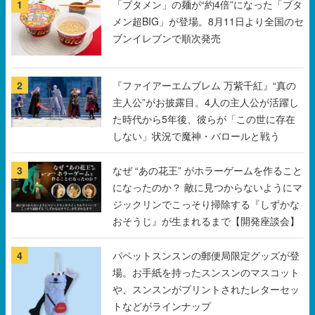
2
『ファイアーエムブレム 万紫千紅』“真の
主人公”がお披露目。4人の主人公が活躍し
た時代から5年後、彼らが「この世に存在
しない」状況で魔神・バロールと戦う
3
なぜ “あの花王” がホラーゲームを作ること
になったのか？ 敵に見つからないようにマ
ジックリンでこっそり掃除する『しずかな
おそうじ』が生まれるまで【開発座談会】
4
パペットスンスンの郵便局限定グッズが登
場。お手紙を持ったスンスンのマスコット
や、スンスンがプリントされたレターセッ
トなどがラインナップ
5
初音ミクが『マジック：ザ・ギャザリン