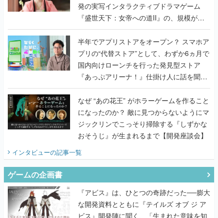
半年でアプリストアをオープン？ スマホア
プリの“代替ストア”として、わずか6ヵ月で
国内向けローンチを行った発見型ストア
『あっぷアリーナ！』仕掛け人に話を聞い
てみた
なぜ “あの花王” がホラーゲームを作ること
になったのか？ 敵に見つからないようにマ
ジックリンでこっそり掃除する『しずかな
おそうじ』が生まれるまで【開発座談会】
インタビュー
の記事一覧
ゲームの企画書
『アビス』は、ひとつの奇跡だった──膨大
な開発資料とともに『テイルズ オブ ジ ア
ビス』開発陣に聞く、「生まれた意味を知
るRPG」が生まれた理由【ゲームの企画
書】
なにが、人を「ロマンシング」させるの