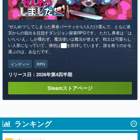
“ぜんめつ”してしまった勇者パーティから1人だけ選んで、ともに迷
宮からの脱出を目指すダンジョン探索RPGです。 ただし勇者は「は
い/いいえ」しか喋れず、魔法使いは魔法が使えず、戦士は可愛らし
い人形になっていて、僧侶は██を崇拝しています。誰を救うのかを
選ぶのは、あなたです。
インディー
RPG
リリース日：2026年第4四半期
Steamストアページ
ランキング
1
「ブタメン」の麺が“約4倍”になった「ブタ
メン超BIG」が登場。8月11日より全国のセ
ブンイレブンで順次発売