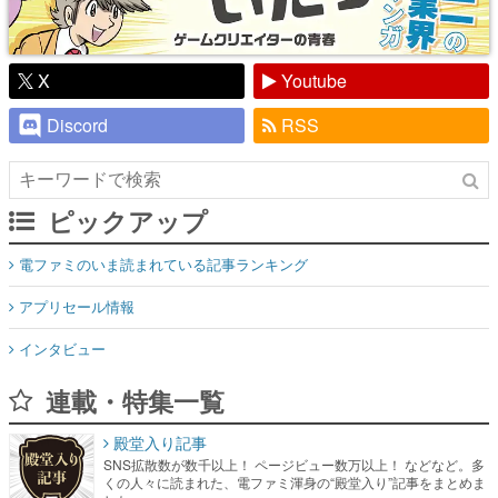
Discord
RSS
ピックアップ
電ファミのいま読まれている記事ランキング
アプリセール情報
インタビュー
連載・特集一覧
殿堂入り記事
SNS拡散数が数千以上！ ページビュー数万以上！ などなど。多
くの人々に読まれた、電ファミ渾身の“殿堂入り”記事をまとめま
した。
ゲームの企画書
名作ゲームクリエイターの方々に製作時のエピソードをお聞き
し、ヒットする企画（ゲーム）とは何か？を探っていきます。