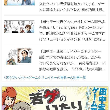
【田中圭一：若ゲのいたり】ゲーム開発統
合環境「Unreal Engine」最新バージョン
で、開発環境はどう変わる？ ゲーム業界向
けソリューションイベント「GTMF2019」
に行って、より理解を深めよう【PR】
【田中圭一連載：サイバーコネクトツー
編】すべての責任はオレが取る。だから、
付いてきてくれないか──男の熱意はチーム
解散の危機を救い、『.hack』成功の活路を
開く。業界の快男児・松山 洋に流れる血は
若ゲのいたり〜ゲームクリエイターの青春〜
の記事一覧
『少年ジャンプ』色だった【若ゲのいた
り】
X
Youtube