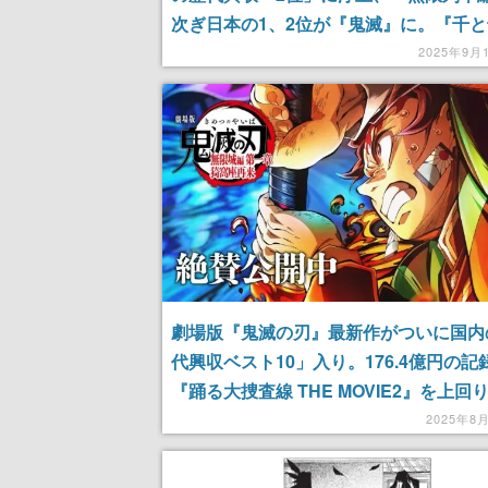
次ぎ日本の1、2位が『鬼滅』に。『千
超え“330億円”記録。公開8日間という
2025年9月
計100億を突破した勢いが止まらない
劇場版『鬼滅の刃』最新作がついに国内
代興収ベスト10」入り。176.4億円の記
『踊る大捜査線 THE MOVIE2』を上回
ト10がすべてアニメ映画に
2025年8