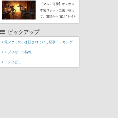
や大きな貝も
【マルチ可能】オンボロ
木製ロボットに乗り移っ
て、遺跡から“家具”を持ち
帰るホラーアクションゲ
ーム『GRAIN ROT』が本
ピックアップ
日8月8日Steamにて発
売。迫る“腐敗”から逃げ延
電ファミのいま読まれている記事ランキング
び、持ち帰った家具で基
アプリセール情報
地を再建
インタビュー