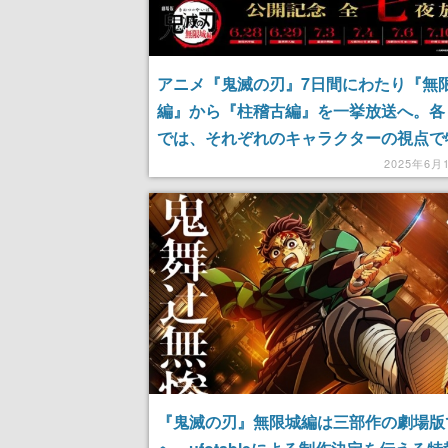
アニメ『鬼滅の刃』7日間にわたり『無
編』から『柱稽古編』を一挙放送へ。各
では、それぞれのキャラクターの視点で
振り返る特別映像が放送される予定。6月
2025年6月
よりスタート
『鬼滅の刃』無限城編は三部作の劇場版