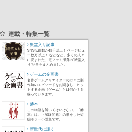
連載・特集一覧
殿堂入り記事
SNS拡散数が数千以上！ ページビュ
ー数万以上！ などなど。多くの人々
に読まれた、電ファミ渾身の“殿堂入
り”記事をまとめました。
ゲームの企画書
名作ゲームクリエイターの方々に製
作時のエピソードをお聞きし、ヒッ
トする企画（ゲーム）とは何か？を
探っていきます。
赫本
この物語を解いてはいけない。『赫
本』は、〈試験問題〉の形をした短
編ホラー小説集です。
新世代に訊く