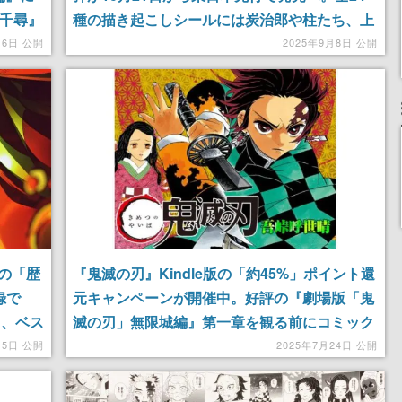
と千尋』
種の描き起こしシールには炭治郎や柱たち、上
最速で累
弦の鬼のほか「猗窩座＆サタンマリア」もシー
16日 公開
2025年9月8日 公開
クレット封入
の「歴
『鬼滅の刃』Kindle版の「約45%」ポイント還
録で
元キャンペーンが開催中。好評の『劇場版「鬼
り、ベス
滅の刃」無限城編』第一章を観る前にコミック
スでも振り返るチャンス
月5日 公開
2025年7月24日 公開