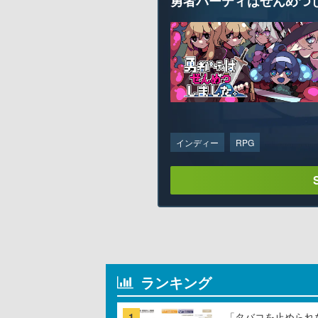
勇者パーティはぜんめつ
インディー
RPG
ランキング
1
「タバコを止められ