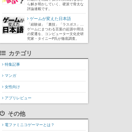
ら解き明かしていく、硬派で骨太な
評論連載です。
ゲームが変えた日本語
「経験値」「裏技」「ラスボス」…
ゲームにまつわる言葉の起源や用法
の変遷を、コンピューター文化史研
究家・タイニーP氏が徹底調査。
カテゴリ
特集記事
マンガ
女性向け
アプリレビュー
その他
電ファミニコゲーマーとは？