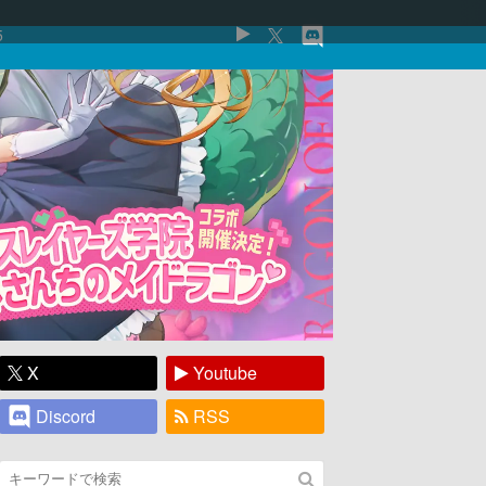
5
X
Youtube
Discord
RSS