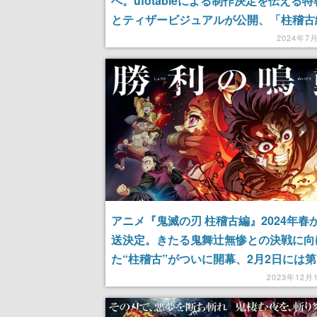
へ。ufotableによる制作決定を伝える
とティザービジュアルが公開、「柱稽古
Blu-ray&DVD第4巻の10月2日発売決
2024年7
ウンス
アニメ『鬼滅の刃 柱稽古編』2024年春
送決定。きたる鬼舞辻無惨との決戦に向
た“柱稽古”がついに開幕、2月2日には第
世界初公開するワールドツアー上映がス
2023年12月