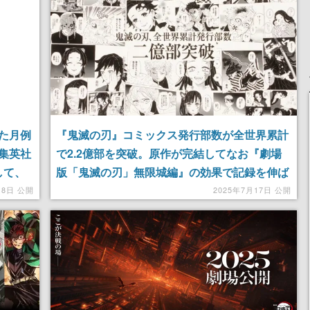
た月例
『鬼滅の刃』コミックス発行部数が全世界累計
集英社
で2.2億部を突破。原作が完結してなお『劇場
して、
版「鬼滅の刃」無限城編』の効果で記録を伸ば
『夜桜
し続ける
18日 公開
2025年7月17日 公開