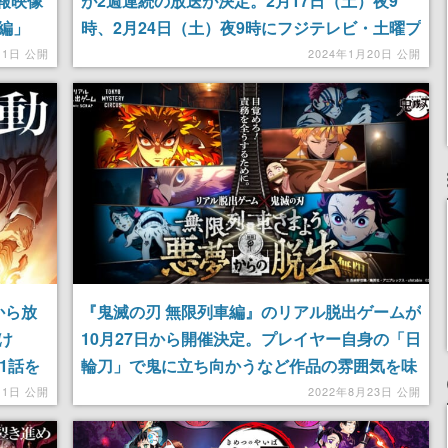
特報映像
が2週連続の放送が決定。2月17日（土）夜9
編」
時、2月24日（土）夜9時にフジテレビ・土曜プ
定もアナ
レミアムにて
月1日 公開
2024年1月20日 公開
から放
『鬼滅の刃 無限列車編』のリアル脱出ゲームが
け
10月27日から開催決定。プレイヤー自身の「日
1話を
輪刀」で鬼に立ち向かうなど作品の雰囲気を味
タート
わえる演出が盛りだくさん
11日 公開
2022年8月23日 公開