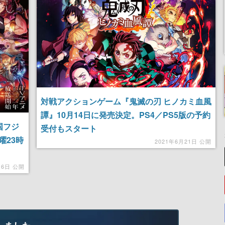
対戦アクションゲーム『鬼滅の刃 ヒノカミ血風
譚』10月14日に発売決定。PS4／PS5版の予約
国フジ
受付もスタート
曜23時
2021年6月21日 公開
月6日 公開