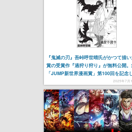
『鬼滅の刃』吾峠呼世晴氏がかつて描い
賞の受賞作『過狩り狩り』が無料公開。
「JUMP新世界漫画賞」第100回を記念
『アンデッドアンラック』戸塚慶文氏や
2025年7月
さんちの大作戦』権平ひつじ氏の作品も