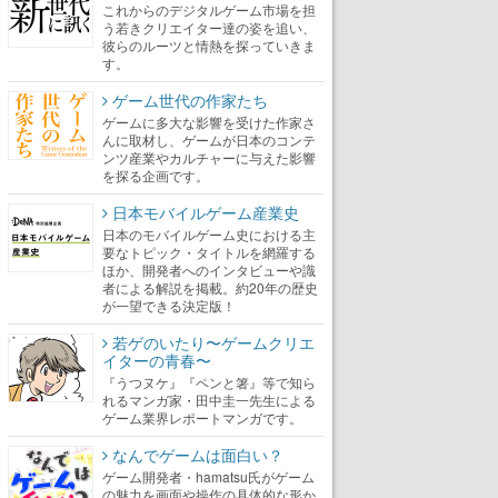
これからのデジタルゲーム市場を担
う若きクリエイター達の姿を追い、
彼らのルーツと情熱を探っていきま
す。
ゲーム世代の作家たち
ゲームに多大な影響を受けた作家さ
んに取材し、ゲームが日本のコンテ
ンツ産業やカルチャーに与えた影響
を探る企画です。
日本モバイルゲーム産業史
日本のモバイルゲーム史における主
要なトピック・タイトルを網羅する
ほか、開発者へのインタビューや識
者による解説を掲載。約20年の歴史
が一望できる決定版！
若ゲのいたり〜ゲームクリエ
イターの青春〜
『うつヌケ』『ペンと箸』等で知ら
れるマンガ家・田中圭一先生による
ゲーム業界レポートマンガです。
なんでゲームは面白い？
ゲーム開発者・hamatsu氏がゲーム
の魅力を画面や操作の具体的な形か