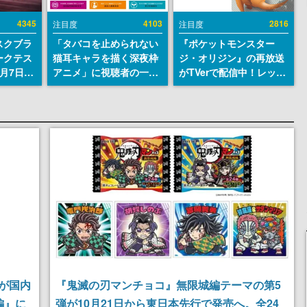
4345
4103
2816
注目度
注目度
スクブラ
「タバコを止められない
『ポケットモンスター
ークテス
猫耳キャラを描く深夜枠
ジ・オリジン』の再放送
月7日22
アニメ」に視聴者の一部
がTVerで配信中！レッド
サイトの
から批判意見。違法薬物
（CV：竹内順子）が主人
確認可
の使用と思しき描写も含
公のオリジナルアニメ
8月21
めて、BPOが議論を交わ
す
が国内
『鬼滅の刃マンチョコ』無限城編テーマの第5
編』に
弾が10月21日から東日本先行で発売へ。全24