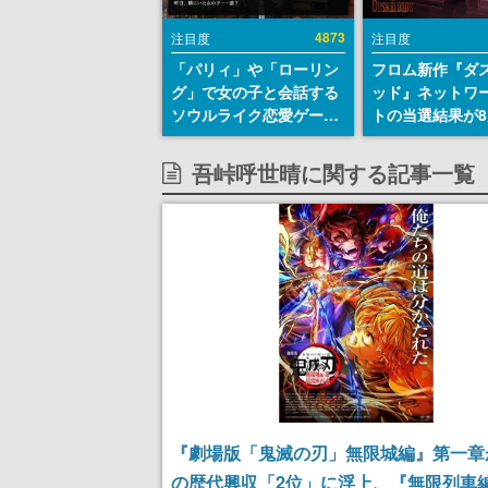
4873
注目度
注目度
「パリィ」や「ローリン
フロム新作『ダ
グ」で女の子と会話する
ッド』ネットワ
ソウルライク恋愛ゲーム
トの当選結果が8
『小早川さんはソウルラ
時に発表。応募
イク』無料公開。返事に
マイページから
吾峠呼世晴に関する記事一覧
失敗すると「YOU
能、テスト実施は
DIED」
日～24日
『劇場版「鬼滅の刃」無限城編』第一章
の歴代興収「2位」に浮上、『無限列車