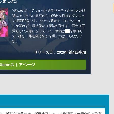
しました。
“ぜんめつ”してしまった勇者パーティから1人だけ
選んで、ともに迷宮からの脱出を目指すダンジョ
ン探索RPGです。 ただし勇者は「はい/いいえ」
しか喋れず、魔法使いは魔法が使えず、戦士は可
愛らしい人形になっていて、僧侶は██を崇拝し
ています。誰を救うのかを選ぶのは、あなたで
す。
リリース日：2026年第4四半期
Steamストアページ
ない猫耳キャラを描く深夜枠アニメ」に視聴者の一部から批判意