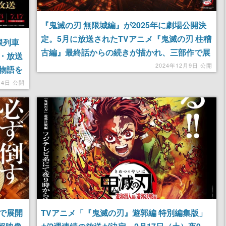
『鬼滅の刃 無限城編』が2025年に劇場公開決
定。5月に放送されたTVアニメ『鬼滅の刃 柱稽
限列車
古編』最終話からの続きが描かれ、三部作で展
・放送
開されることが決定している
2024年12月9日 公開
物語を
28日
14日 公開
で展開
TVアニメ「『鬼滅の刃』遊郭編 特別編集版」