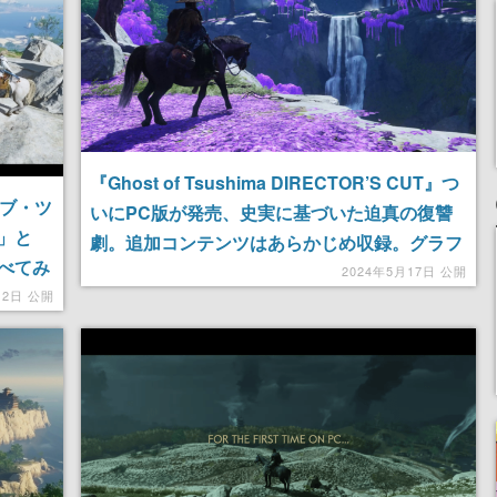
『Ghost of Tsushima DIRECTOR’S CUT』つ
オブ・ツ
いにPC版が発売、史実に基づいた迫真の復讐
」と
劇。追加コンテンツはあらかじめ収録。グラフ
べてみ
ィックが最適化され、フレームレートの上限解
2024年5月17日 公開
ワクワ
12日 公開
放、操作方法もカスタマイズ可能に