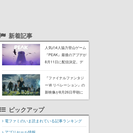
新着記事
人気の4人協力登山ゲーム
『PEAK』最後のアプデが
8月11日に配信決定。デ
ストラップが張り巡らさ
れた“塔“のバイオーム
『ファイナルファンタジ
「GLOOM」と「THE
ーⅦ リベレーション』の
CITADEL」が登場し、火
新映像が8月26日早朝に
山地帯と入れ替わる
公開へ。『FF7』リメイ
クシリーズの完結編、
ピックアップ
「gamescom」のオープ
ニングナイトライブにて
電ファミのいま読まれている記事ランキング
ディレクターの浜口直樹
アプリセール情報