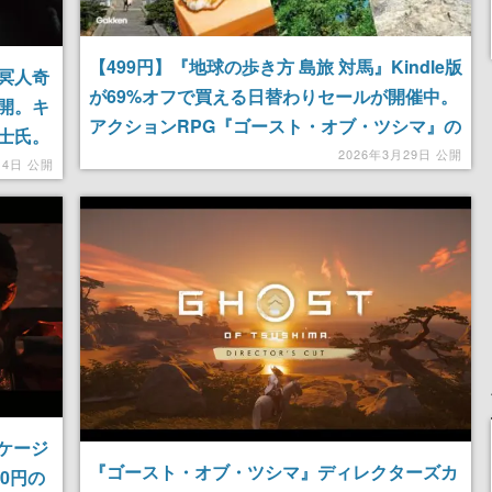
【499円】『地球の歩き方 島旅 対馬』Kindle版
冥人奇
が69%オフで買える日替わりセールが開催中。
開。キ
アクションRPG『ゴースト・オブ・ツシマ』の
士氏。
舞台となった対馬の魅力を網羅したガイドブッ
2026年3月29日 公開
ニメは
月4日 公開
ク
ケージ
『ゴースト・オブ・ツシマ』ディレクターズカ
0円の