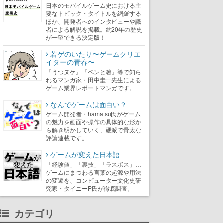
日本のモバイルゲーム史における主
要なトピック・タイトルを網羅する
ほか、開発者へのインタビューや識
者による解説を掲載。約20年の歴史
が一望できる決定版！
若ゲのいたり〜ゲームクリエ
イターの青春〜
『うつヌケ』『ペンと箸』等で知ら
れるマンガ家・田中圭一先生による
ゲーム業界レポートマンガです。
なんでゲームは面白い？
ゲーム開発者・hamatsu氏がゲーム
の魅力を画面や操作の具体的な形か
ら解き明かしていく、硬派で骨太な
評論連載です。
ゲームが変えた日本語
「経験値」「裏技」「ラスボス」…
ゲームにまつわる言葉の起源や用法
の変遷を、コンピューター文化史研
究家・タイニーP氏が徹底調査。
カテゴリ