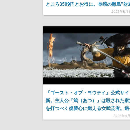
ところ3509円とお得に。長崎の離島‟対
撃してきたモンゴル軍と対峙する武士を
2025年8月
ープンワールドアクションゲーム
『ゴースト・オブ・ヨウテイ』公式サイ
新。主人公「篤（あつ）」は殺された家
を打つべく復讐心に燃える女武芸者。過
『ゴースト・オブ・ツシマ』から新たに
2025年4
刀、鎖鎌、二刀といった武器も登場