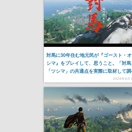
対馬に30年住む地元民が『ゴースト・
シマ』をプレイして、思うこと。「対馬
「ツシマ」の共通点を実際に取材して調
たら、大量に仕込まれた「地元ネタ」に
2024年6月
クが止まらない