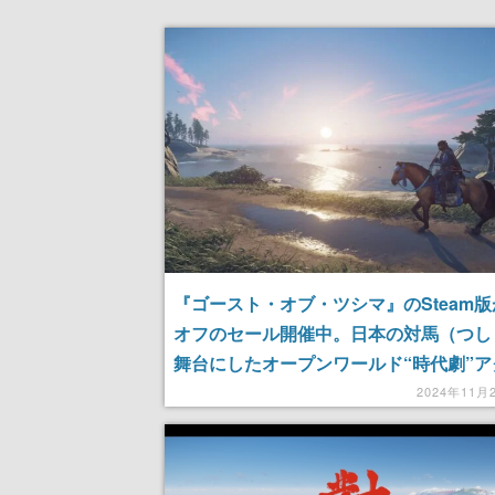
『ゴースト・オブ・ツシマ』のSteam版
オフのセール開催中。日本の対馬（つし
舞台にしたオープンワールド“時代劇”ア
ンゲーム。マルチプレイモードや壱岐編
2024年11月