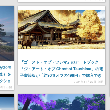
Tsushima: Legends』をベースに、語られな
かった侍の物語が描かれる
『ゴースト・オブ・ツシマ』のアートブック
が20％
「ジ・アート・オブ Ghost of Tsushima」の電
ま）を
子書籍版が「約90％オフの499円」で購入でき
クショ
る誉れ高いセール開催中。絵コンテやコンセプ
2024年11月27日 公開
も魅力
28日 公開
トアート、開発チームのコメントなど収録