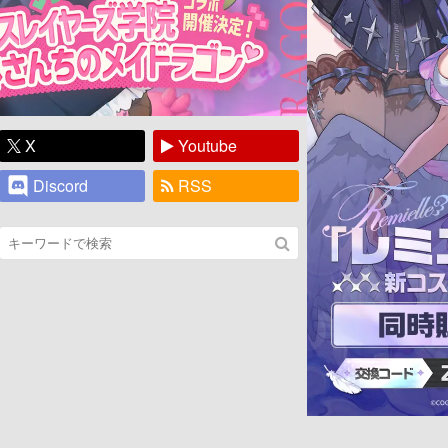
X
Youtube
Discord
RSS