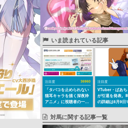
いま読まれている記事
36960
注目度
注目度
「タバコを止められない
VTuber・ばあ
猫耳キャラを描く深夜枠
が引退を発表。
アニメ」に視聴者の一部
の詳細は8月9日
から批判意見。違法薬物
の配信で説明
の使用と思しき描写も含
対馬に関する記事一覧
めて、BPOが議論を交わ
す