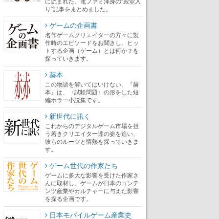
に読まれた、電ファミ渾身の“殿堂入
り”記事をまとめました。
ゲームの企画書
名作ゲームクリエイターの方々に製
作時のエピソードをお聞きし、ヒッ
トする企画（ゲーム）とは何か？を
探っていきます。
赫本
この物語を解いてはいけない。『赫
本』は、〈試験問題〉の形をした短
編ホラー小説集です。
新世代に訊く
これからのデジタルゲーム市場を担
う若きクリエイター達の姿を追い、
彼らのルーツと情熱を探っていきま
す。
ゲーム世代の作家たち
ゲームに多大な影響を受けた作家さ
んに取材し、ゲームが日本のコンテ
ンツ産業やカルチャーに与えた影響
を探る企画です。
日本モバイルゲーム産業史