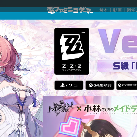
赫本
動画
殿堂