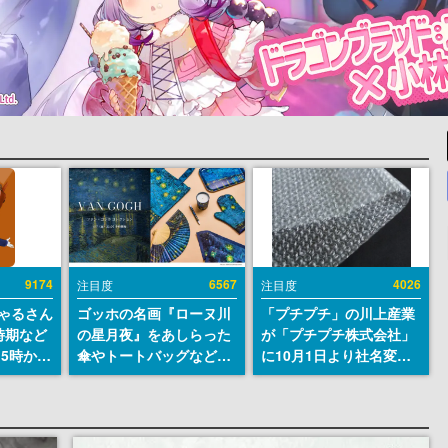
9174
6567
4026
注目度
注目度
ちゃるさん
ゴッホの名画『ローヌ川
「プチプチ」の川上産業
時期など
の星月夜』をあしらった
が「プチプチ株式会社」
15時から
傘やトートバッグなどが
に10月1日より社名変更
登場。8月7日21時より2
へ。創業58年で初めての
日間限定で予約販売
変更で、“プチッ”と鳴る
おなじみの緩衝材が会社
の名前に