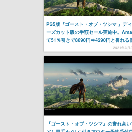
PS5版『ゴースト・オブ・ツシマ 』デ
ーズカット版の半額セール実施中。Ama
て51％引きで8690円⇒4290円と誉れる
長崎の対馬に襲撃してきた蒙古軍に復讐
2024年3月
い、境井 仁は誉れある戦いを棄てる
『ゴースト・オブ・ツシマ』の誉れ高い
どし風手ぬぐい”付きアウター予約受付