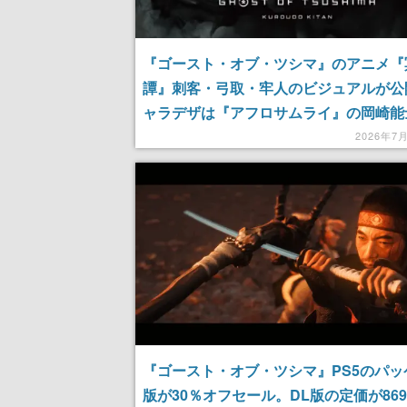
『ゴースト・オブ・ツシマ』のアニメ『
譚』刺客・弓取・牢人のビジュアルが公
ャラデザは『アフロサムライ』の岡崎能
脚本は虚淵玄氏と前島賢氏が担当し、ア
2026年7
神風動画が制作する期待作
『ゴースト・オブ・ツシマ』PS5のパッ
版が30％オフセール。DL版の定価が869