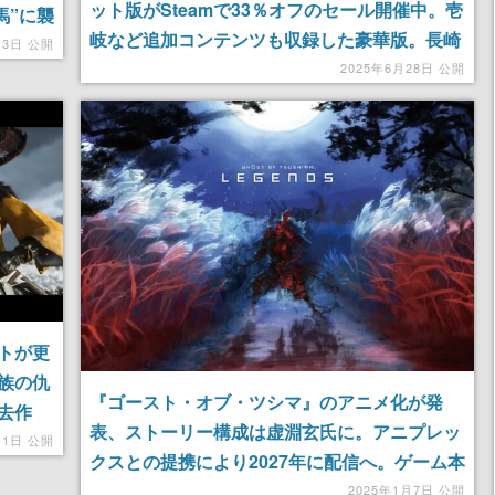
ット版がSteamで33％オフのセール開催中。壱
馬”に襲
岐など追加コンテンツも収録した豪華版。長崎
描くオ
13日 公開
の離島「対馬」の史実を基に、迫真の復讐劇が
2025年6月28日 公開
描かれる
トが更
族の仇
『ゴースト・オブ・ツシマ』のアニメ化が発
去作
表、ストーリー構成は虚淵玄氏に。アニプレッ
大太
月1日 公開
クスとの提携により2027年に配信へ。ゲーム本
編ではマルチプレイモードだった『Ghost of
2025年1月7日 公開