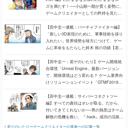
ズを満たす！──小山順一朗が貫く姿勢に、
ゲームクリエイターとしての矜持を見た
【若ゲのいたり最終回】
【田中圭一連載：バーチャファイター編】
「新しい3D表現のために、軍事技術を採り
入れたい」世界情勢を味方につけて、ゲー
ムに革命をもたらした鈴木 裕の功績【若ゲ
のいたり】
【田中圭一：若ゲのいたり】ゲーム開発統
合環境「Unreal Engine」最新バージョン
で、開発環境はどう変わる？ ゲーム業界向
けソリューションイベント「GTMF2019」
に行って、より理解を深めよう【PR】
【田中圭一連載：サイバーコネクトツー
編】すべての責任はオレが取る。だから、
付いてきてくれないか──男の熱意はチーム
解散の危機を救い、『.hack』成功の活路を
開く。業界の快男児・松山 洋に流れる血は
若ゲのいたり〜ゲームクリエイターの青春〜
の記事一覧