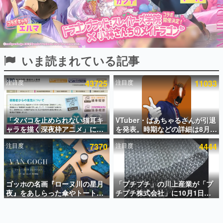
インタビュー
連載・特集一覧
殿堂入り記事
いま読まれている記事
SNS拡散数が数千以上！ ページビュー数万以上！ などな
ど。多くの人々に読まれた、電ファミ渾身の“殿堂入り”記
事をまとめました。
注目度
43725
注目度
11033
ゲームの企画書
名作ゲームクリエイターの方々に製作時のエピソードをお
聞きし、ヒットする企画（ゲーム）とは何か？を探ってい
「タバコを止められない猫耳キ
VTuber・ばあちゃるさんが引退
きます。
ャラを描く深夜枠アニメ」に視
を発表。時期などの詳細は8月9
赫本
聴者の一部から批判意見。違法
日15時からの配信で説明
この物語を解いてはいけない。『赫本』は、〈試験問題〉
注目度
7370
注目度
4444
薬物の使用と思しき描写も含め
の形をした短編ホラー小説集です。
て、BPOが議論を交わす
新世代に訊く
ゴッホの名画『ローヌ川の星月
「プチプチ」の川上産業が「プ
これからのデジタルゲーム市場を担う若きクリエイター達
の姿を追い、彼らのルーツと情熱を探っていきます。
夜』をあしらった傘やトートバ
チプチ株式会社」に10月1日よ
ッグなどが登場。8月7日21時よ
り社名変更へ。創業58年で初め
り2日間限定で予約販売
ての変更で、“プチッ”と鳴るお
ゲーム世代の作家たち
なじみの緩衝材が会社の名前に
ゲームに多大な影響を受けた作家さんに取材し、ゲームが