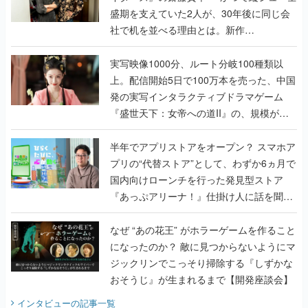
盛期を支えていた2人が、30年後に同じ会
社で机を並べる理由とは。新作
『TATSUJIN EXTREME』で初タッグを組
んだレジェンド2人に訊く開発秘話
実写映像1000分、ルート分岐100種類以
上。配信開始5日で100万本を売った、中国
発の実写インタラクティブドラマゲーム
『盛世天下：女帝への道II』の、規模が違
うこだわりをプロデューサーに聞いた
半年でアプリストアをオープン？ スマホア
プリの“代替ストア”として、わずか6ヵ月で
国内向けローンチを行った発見型ストア
『あっぷアリーナ！』仕掛け人に話を聞い
てみた
なぜ “あの花王” がホラーゲームを作ること
になったのか？ 敵に見つからないようにマ
ジックリンでこっそり掃除する『しずかな
おそうじ』が生まれるまで【開発座談会】
インタビュー
の記事一覧