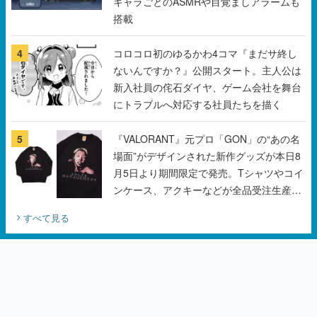
キャラごとのASMRや目覚ましアラームも
搭載
4
コロコロ初のゆるかわ4コマ『まだサ終し
ないんですか？』公開スタート。主人公は
新入社員の侘石ダイヤ、ゲーム会社を舞台
にトラブルへ対応する社員たちを描く
5
『VALORANT』元プロ「GON」の“あの名
場面”がデザインされた新作グッズが本日8
月5日より期間限定で発売。Tシャツやコイ
ンケース、アクキーなどが全品受注生産で
登場、過去に発売したグッズの再販も
すべて見る