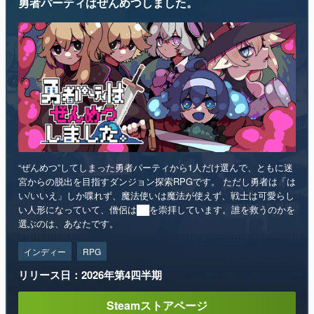
勇者パーティはぜんめつしました。
“ぜんめつ”してしまった勇者パーティから1人だけ選んで、ともに迷
宮からの脱出を目指すダンジョン探索RPGです。 ただし勇者は「は
い/いいえ」しか喋れず、魔法使いは魔法が使えず、戦士は可愛らし
い人形になっていて、僧侶は██を崇拝しています。誰を救うのかを
選ぶのは、あなたです。
インディー
RPG
リリース日：2026年第4四半期
Steamストアページ