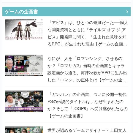
ゲームの企画書
『アビス』は、ひとつの奇跡だった──膨大
な開発資料とともに『テイルズ オブ ジ ア
ビス』開発陣に聞く、「生まれた意味を知
るRPG」が生まれた理由【ゲームの企画
書】
なにが、人を「ロマンシング」させるの
か？『ロマサガ2』当時の企画書とキャラ
設定画から迫る、河津秋敏がRPGに生み出
した「ロマン」の正体とは【ゲームの企画
書】
『ガンパレ』の企画書、ついに公開━初代
PSの伝説的タイトルは、なぜ生まれたの
か？そして『LOOP8』へ受け継がれたもの
【ゲームの企画書】
世界が認めるゲームデザイナー・上田文人