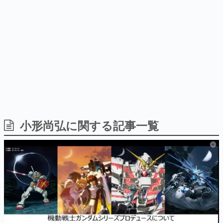
日本のコンテンツ産業やカルチャーに与えた影響を探る企
画です。
日本モバイルゲーム産業史
日本のモバイルゲーム史における主要なトピック・タイト
ルを網羅するほか、開発者へのインタビューや識者による
解説を掲載。約20年の歴史が一望できる決定版！
若ゲのいたり〜ゲームクリエイターの青春〜
『うつヌケ』『ペンと箸』等で知られるマンガ家・田中圭
一先生によるゲーム業界レポートマンガです。
なんでゲームは面白い？
ゲーム開発者・hamatsu氏がゲームの魅力を画面や操作の
小形尚弘に関する記事一覧
具体的な形から解き明かしていく、硬派で骨太な評論連載
です。
ゲームが変えた日本語
「経験値」「裏技」「ラスボス」… ゲームにまつわる言葉
の起源や用法の変遷を、コンピューター文化史研究家・タ
イニーP氏が徹底調査。
カテゴリ
特集記事