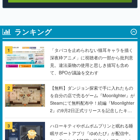
ランキング
1
「タバコを止められない猫耳キャラを描く
深夜枠アニメ」に視聴者の一部から批判意
見。違法薬物の使用と思しき描写も含め
て、BPOが議論を交わす
2
【無料】ダンジョン探索で手に入れたもの
を自分の店で売るゲーム『Moonlighter』が
Steamにて無料配布中！続編『Moonlighter
2』の9月2日正式リリースを記念したキャ
ンペーン
3
ハローキティやポムポムプリンと眠れる睡
眠サポートアプリ『ゆめたび』が配信中。