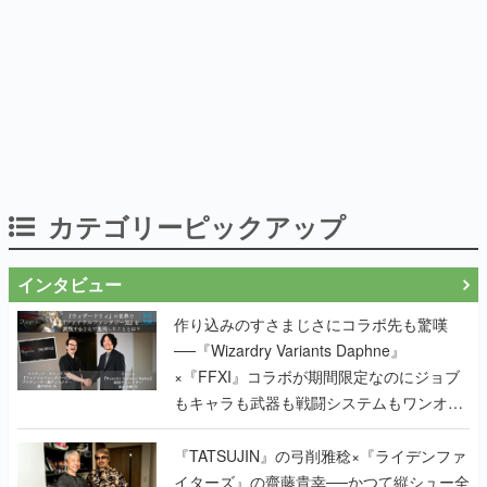
カテゴリーピックアップ
インタビュー
作り込みのすさまじさにコラボ先も驚嘆
──『Wizardry Variants Daphne』
×『FFXI』コラボが期間限定なのにジョブ
もキャラも武器も戦闘システムもワンオフ
で作り込まれた理由を両ディレクターに聞
く
『TATSUJIN』の弓削雅稔×『ライデンファ
イターズ』の齋藤貴幸──かつて縦シュー全