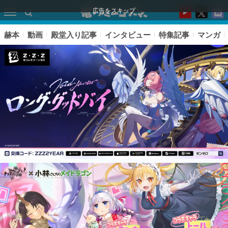
広告をスキップ
赫本
動画
殿堂入り記事
インタビュー
特集記事
マンガ
ピックアップ
電ファミのいま読まれている記事ランキング
アプリセール情報