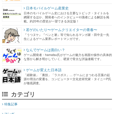
日本モバイルゲーム産業史
日本のモバイルゲーム史における主要なトピック・タイトルを
網羅するほか、開発者へのインタビューや識者による解説を掲
載。約20年の歴史が一望できる決定版！
若ゲのいたり〜ゲームクリエイターの青春〜
『うつヌケ』『ペンと箸』等で知られるマンガ家・田中圭一先
生によるゲーム業界レポートマンガです。
なんでゲームは面白い？
ゲーム開発者・hamatsu氏がゲームの魅力を画面や操作の具体的
な形から解き明かしていく、硬派で骨太な評論連載です。
ゲームが変えた日本語
「経験値」「裏技」「ラスボス」… ゲームにまつわる言葉の起
源や用法の変遷を、コンピューター文化史研究家・タイニーP氏
が徹底調査。
カテゴリ
特集記事
マンガ