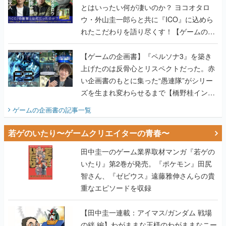
とはいったい何が凄いのか？ ヨコオタロ
ウ・外山圭一郎らと共に『ICO』に込めら
れたこだわりを語り尽くす！【ゲームの企
画書】
【ゲームの企画書】『ペルソナ3』を築き
上げたのは反骨心とリスペクトだった。赤
い企画書のもとに集った“愚連隊”がシリー
ズを生まれ変わらせるまで【橋野桂インタ
ビュー】
ゲームの企画書
の記事一覧
若ゲのいたり〜ゲームクリエイターの青春〜
田中圭一のゲーム業界取材マンガ『若ゲの
いたり』第2巻が発売。『ポケモン』田尻
智さん、『ゼビウス』遠藤雅伸さんらの貴
重なエピソードを収録
【田中圭一連載：アイマス/ガンダム 戦場
の絆 編】わがままな王様のわがままなニー