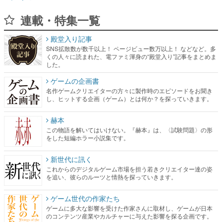
連載・特集一覧
殿堂入り記事
SNS拡散数が数千以上！ ページビュー数万以上！ などなど。多
くの人々に読まれた、電ファミ渾身の“殿堂入り”記事をまとめま
した。
ゲームの企画書
名作ゲームクリエイターの方々に製作時のエピソードをお聞き
し、ヒットする企画（ゲーム）とは何か？を探っていきます。
赫本
この物語を解いてはいけない。『赫本』は、〈試験問題〉の形
をした短編ホラー小説集です。
新世代に訊く
これからのデジタルゲーム市場を担う若きクリエイター達の姿
を追い、彼らのルーツと情熱を探っていきます。
ゲーム世代の作家たち
ゲームに多大な影響を受けた作家さんに取材し、ゲームが日本
のコンテンツ産業やカルチャーに与えた影響を探る企画です。