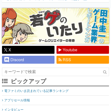
『少年ジャンプ』色だった【若ゲのいた
り】
X
Youtube
Discord
RSS
ピックアップ
電ファミのいま読まれている記事ランキング
アプリセール情報
インタビュー