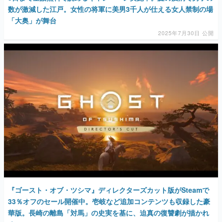
数が激減した江戸。女性の将軍に美男3千人が仕える女人禁制の場
「大奥」が舞台
2025年7月30日 公開
『ゴースト・オブ・ツシマ』ディレクターズカット版がSteamで
33％オフのセール開催中。壱岐など追加コンテンツも収録した豪
華版。長崎の離島「対馬」の史実を基に、迫真の復讐劇が描かれ