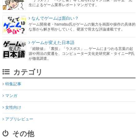
生によるゲーム業界レポートマンガです。
なんでゲームは面白い？
ゲーム開発者・hamatsu氏がゲームの魅力を画面や操作の具体的
な形から解き明かしていく、硬派で骨太な評論連載です。
ゲームが変えた日本語
「経験値」「裏技」「ラスボス」… ゲームにまつわる言葉の起
源や用法の変遷を、コンピューター文化史研究家・タイニーP氏
が徹底調査。
カテゴリ
特集記事
マンガ
女性向け
アプリレビュー
その他