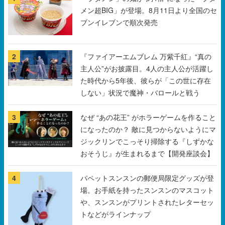
メン超BIG」が登場。8月11日より全国のセ
ブンイレブンで順次発売
2
『ファイアーエムブレム 万紫千紅』“真の
主人公”がお披露目。4人の主人公が活躍し
た時代から5年後、彼らが「この世に存在
しない」状況で魔神・バロールと戦う
3
なぜ “あの花王” がホラーゲームを作ること
になったのか？ 敵に見つからないようにマ
ジックリンでこっそり掃除する『しずかな
おそうじ』が生まれるまで【開発座談会】
4
パペットスンスンの郵便局限定グッズが登
場。お手紙を持ったスンスンのマスコット
や、スンスンがプリントされたレターセッ
トなどがラインナップ