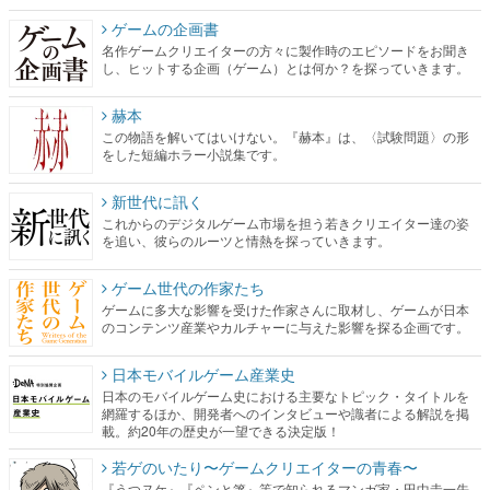
ゲームの企画書
名作ゲームクリエイターの方々に製作時のエピソードをお聞き
し、ヒットする企画（ゲーム）とは何か？を探っていきます。
赫本
この物語を解いてはいけない。『赫本』は、〈試験問題〉の形
をした短編ホラー小説集です。
新世代に訊く
これからのデジタルゲーム市場を担う若きクリエイター達の姿
を追い、彼らのルーツと情熱を探っていきます。
ゲーム世代の作家たち
ゲームに多大な影響を受けた作家さんに取材し、ゲームが日本
のコンテンツ産業やカルチャーに与えた影響を探る企画です。
日本モバイルゲーム産業史
日本のモバイルゲーム史における主要なトピック・タイトルを
網羅するほか、開発者へのインタビューや識者による解説を掲
載。約20年の歴史が一望できる決定版！
若ゲのいたり〜ゲームクリエイターの青春〜
『うつヌケ』『ペンと箸』等で知られるマンガ家・田中圭一先