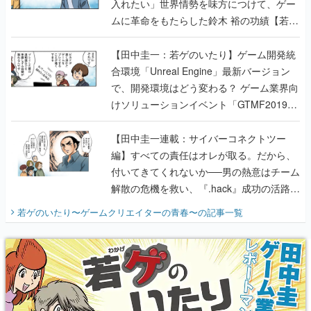
入れたい」世界情勢を味方につけて、ゲー
ムに革命をもたらした鈴木 裕の功績【若ゲ
のいたり】
【田中圭一：若ゲのいたり】ゲーム開発統
合環境「Unreal Engine」最新バージョン
で、開発環境はどう変わる？ ゲーム業界向
けソリューションイベント「GTMF2019」
に行って、より理解を深めよう【PR】
【田中圭一連載：サイバーコネクトツー
編】すべての責任はオレが取る。だから、
付いてきてくれないか──男の熱意はチーム
解散の危機を救い、『.hack』成功の活路を
開く。業界の快男児・松山 洋に流れる血は
若ゲのいたり〜ゲームクリエイターの青春〜
の記事一覧
『少年ジャンプ』色だった【若ゲのいた
り】