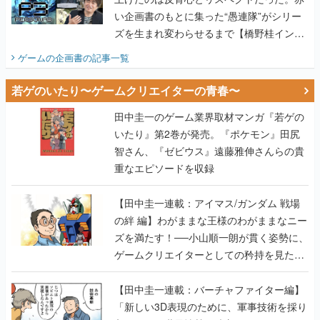
い企画書のもとに集った“愚連隊”がシリー
ズを生まれ変わらせるまで【橋野桂インタ
ビュー】
ゲームの企画書
の記事一覧
若ゲのいたり〜ゲームクリエイターの青春〜
田中圭一のゲーム業界取材マンガ『若ゲの
いたり』第2巻が発売。『ポケモン』田尻
智さん、『ゼビウス』遠藤雅伸さんらの貴
重なエピソードを収録
【田中圭一連載：アイマス/ガンダム 戦場
の絆 編】わがままな王様のわがままなニー
ズを満たす！──小山順一朗が貫く姿勢に、
ゲームクリエイターとしての矜持を見た
【若ゲのいたり最終回】
【田中圭一連載：バーチャファイター編】
「新しい3D表現のために、軍事技術を採り