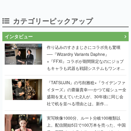
カテゴリーピックアップ
インタビュー
作り込みのすさまじさにコラボ先も驚嘆
──『Wizardry Variants Daphne』
×『FFXI』コラボが期間限定なのにジョブ
もキャラも武器も戦闘システムもワンオフ
で作り込まれた理由を両ディレクターに聞
く
『TATSUJIN』の弓削雅稔×『ライデンファ
イターズ』の齋藤貴幸──かつて縦シュー全
盛期を支えていた2人が、30年後に同じ会
社で机を並べる理由とは。新作
『TATSUJIN EXTREME』で初タッグを組
んだレジェンド2人に訊く開発秘話
実写映像1000分、ルート分岐100種類以
上。配信開始5日で100万本を売った、中国