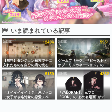
インタビュー
連載・特集一覧
殿堂入り記事
いま読まれている記事
SNS拡散数が数千以上！ ページビュー数万以上！ などな
ど。多くの人々に読まれた、電ファミ渾身の“殿堂入り”記
事をまとめました。
注目度
12496
注目度
5951
ゲームの企画書
名作ゲームクリエイターの方々に製作時のエピソードをお
聞きし、ヒットする企画（ゲーム）とは何か？を探ってい
【無料】ダンジョン探索で手に
ゲームフリーク、『ビースト・
きます。
入れたものを自分の店で売るゲ
オブ・リンカネーション』の継
赫本
ーム『Moonlighter』がSteam
続的なアプデ方針を表明。ユー
この物語を解いてはいけない。『赫本』は、〈試験問題〉
注目度
5159
注目度
4862
にて無料配布中！続編
ザーからの意見を真摯に受け止
の形をした短編ホラー小説集です。
『Moonlighter 2』の9月2日正
めて対応へ。修正パッチは約1週
式リリースを記念したキャンペ
間以内に配信される予定
ーン
新世代に訊く
「オイイイイイ！？」系ツッコ
『VALORANT』元プロ
これからのデジタルゲーム市場を担う若きクリエイター達
の姿を追い、彼らのルーツと情熱を探っていきます。
ミ女子が攻略対象の恋愛ノベル
「GON」の“あの名場面”がデザ
ゲーム『美術部カノジョ』
インされた新作グッズが本日8月
Steamストアページが公開。
5日より期間限定で発売。Tシャ
ゲーム世代の作家たち
「お前らーそろそろ自重しろ
ツやコインケース、アクキーな
ゲームに多大な影響を受けた作家さんに取材し、ゲームが