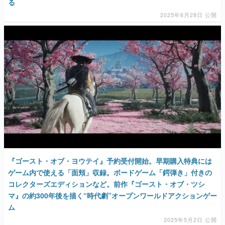
る
2025年6月28日 公開
『ゴースト・オブ・ヨウテイ』予約受付開始。早期購入特典には
ゲーム内で使える「面頬」収録。ボードゲーム「鍔弾き」付きの
コレクターズエディションなど。前作『ゴースト・オブ・ツシ
マ』の約300年後を描く“時代劇”オープンワールドアクションゲー
ム
2025年5月2日 公開