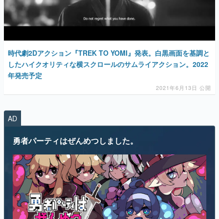
時代劇2Dアクション『TREK TO YOMI』発表。白黒画面を基調と
したハイクオリティな横スクロールのサムライアクション。2022
年発売予定
2021年6月13日 公開
AD
勇者パーティはぜんめつしました。