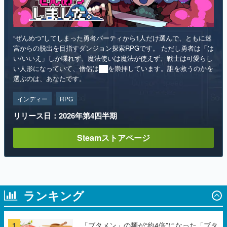
“ぜんめつ”してしまった勇者パーティから1人だけ選んで、ともに迷
宮からの脱出を目指すダンジョン探索RPGです。 ただし勇者は「は
い/いいえ」しか喋れず、魔法使いは魔法が使えず、戦士は可愛らし
い人形になっていて、僧侶は██を崇拝しています。誰を救うのかを
選ぶのは、あなたです。
インディー
RPG
リリース日：2026年第4四半期
Steamストアページ
ランキング
1
「ブタメン」の麺が“約4倍”になった「ブタ