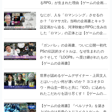
るRPG」が生まれた理由【ゲームの企画
書】
なにが、人を「ロマンシング」させるの
か？『ロマサガ2』当時の企画書とキャラ
設定画から迫る、河津秋敏がRPGに生み出
した「ロマン」の正体とは【ゲームの企画
書】
『ガンパレ』の企画書、ついに公開━初代
PSの伝説的タイトルは、なぜ生まれたの
か？そして『LOOP8』へ受け継がれたもの
【ゲームの企画書】
世界が認めるゲームデザイナー・上田文人
とはいったい何が凄いのか？ ヨコオタロ
ウ・外山圭一郎らと共に『ICO』に込めら
れたこだわりを語り尽くす！【ゲームの企
画書】
【ゲームの企画書】『ペルソナ3』を築き
上げたのは反骨心とリスペクトだった。赤