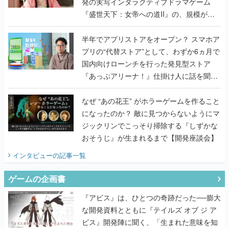
発の実写インタラクティブドラマゲーム
『盛世天下：女帝への道II』の、規模が違
うこだわりをプロデューサーに聞いた
半年でアプリストアをオープン？ スマホア
プリの“代替ストア”として、わずか6ヵ月で
国内向けローンチを行った発見型ストア
『あっぷアリーナ！』仕掛け人に話を聞い
てみた
なぜ “あの花王” がホラーゲームを作ること
になったのか？ 敵に見つからないようにマ
ジックリンでこっそり掃除する『しずかな
おそうじ』が生まれるまで【開発座談会】
インタビュー
の記事一覧
ゲームの企画書
『アビス』は、ひとつの奇跡だった──膨大
な開発資料とともに『テイルズ オブ ジ ア
ビス』開発陣に聞く、「生まれた意味を知