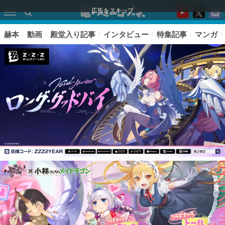
広告をスキップ
赫本
動画
殿堂入り記事
インタビュー
特集記事
マンガ
ピックアップ
電ファミのいま読まれている記事ランキング
アプリセール情報