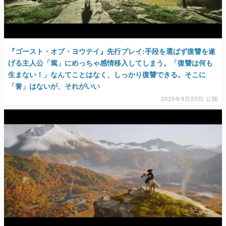
マンガ
女性向け
『ゴースト・オブ・ヨウテイ』先行プレイ:手段を選ばず復讐を遂
アプリレビュー
げる主人公「篤」にめっちゃ感情移入してしまう。「復讐は何も
生まない！」なんてことはなく、しっかり復讐できる。そこに
その他
「誉」はないが、それがいい
2025年9月25日 公開
電ファミニコゲーマーとは？
運営：株式会社マレ