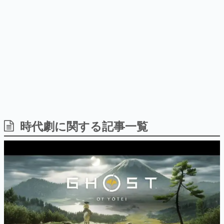
ー？＾＾」暗黒微笑の夢女子
どが全品受注生産で登場、過去
日本のコンテンツ産業やカルチャーに与えた影響を探る企
や、萌え声不思議ちゃん女子と
に発売したグッズの再販も
画です。
青春を謳歌
日本モバイルゲーム産業史
日本のモバイルゲーム史における主要なトピック・タイト
ルを網羅するほか、開発者へのインタビューや識者による
解説を掲載。約20年の歴史が一望できる決定版！
若ゲのいたり〜ゲームクリエイターの青春〜
『うつヌケ』『ペンと箸』等で知られるマンガ家・田中圭
一先生によるゲーム業界レポートマンガです。
なんでゲームは面白い？
ゲーム開発者・hamatsu氏がゲームの魅力を画面や操作の
時代劇に関する記事一覧
具体的な形から解き明かしていく、硬派で骨太な評論連載
です。
ゲームが変えた日本語
「経験値」「裏技」「ラスボス」… ゲームにまつわる言葉
の起源や用法の変遷を、コンピューター文化史研究家・タ
イニーP氏が徹底調査。
カテゴリ
特集記事