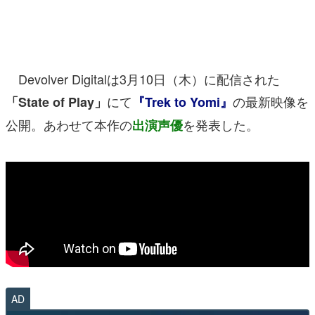
マンガ
女性向け
Devolver Digitalは3月10日（木）に配信された
アプリレビュー
にて
の最新映像を
「State of Play」
『Trek to Yomi』
その他
公開。あわせて本作の
を発表した。
出演声優
電ファミニコゲーマーとは？
運営：株式会社マレ
AD