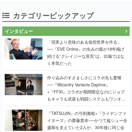
カテゴリーピックアップ
インタビュー
「現実より意味のある仮想世界を作る」
──『EVE Online』の生みの親が18年掲げ
続ける”クレイジーな宣言”は、比喩ではな
く本気だった
作り込みのすさまじさにコラボ先も驚嘆
──『Wizardry Variants Daphne』
×『FFXI』コラボが期間限定なのにジョブ
もキャラも武器も戦闘システムもワンオフ
で作り込まれた理由を両ディレクターに聞
く
『TATSUJIN』の弓削雅稔×『ライデンファ
イターズ』の齋藤貴幸──かつて縦シュー全
盛期を支えていた2人が、30年後に同じ会