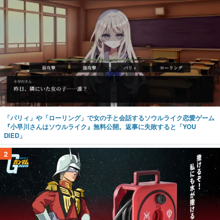
「パリィ」や「ローリング」で女の子と会話するソウルライク恋愛ゲーム
『小早川さんはソウルライク』無料公開。返事に失敗すると「YOU
DIED」
2