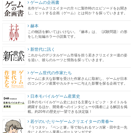
ゲームの企画書
名作ゲームクリエイターの方々に製作時のエピソードをお聞き
し、ヒットする企画（ゲーム）とは何か？を探っていきます。
赫本
この物語を解いてはいけない。『赫本』は、〈試験問題〉の形
をした短編ホラー小説集です。
新世代に訊く
これからのデジタルゲーム市場を担う若きクリエイター達の姿
を追い、彼らのルーツと情熱を探っていきます。
ゲーム世代の作家たち
ゲームに多大な影響を受けた作家さんに取材し、ゲームが日本
のコンテンツ産業やカルチャーに与えた影響を探る企画です。
日本モバイルゲーム産業史
日本のモバイルゲーム史における主要なトピック・タイトルを
網羅するほか、開発者へのインタビューや識者による解説を掲
載。約20年の歴史が一望できる決定版！
若ゲのいたり〜ゲームクリエイターの青春〜
『うつヌケ』『ペンと箸』等で知られるマンガ家・田中圭一先
生によるゲーム業界レポートマンガです。