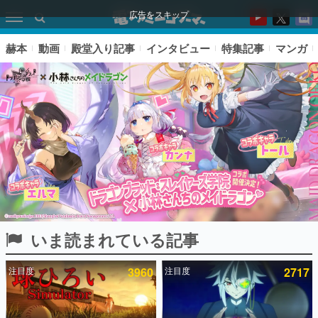
広告をスキップ
赫本
動画
殿堂入り記事
インタビュー
特集記事
マンガ
いま読まれている記事
ピックアップ
注目度
3960
注目度
2717
電ファミのいま読まれている記事ランキング
アプリセール情報