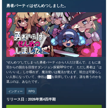
勇者パーティはぜんめつしました。
“ぜんめつ”してしまった勇者パーティから1人だけ選んで、ともに迷
宮からの脱出を目指すダンジョン探索RPGです。 ただし勇者は「は
い/いいえ」しか喋れず、魔法使いは魔法が使えず、戦士は可愛らし
い人形になっていて、僧侶は██を崇拝しています。誰を救うのかを
選ぶのは、あなたです。
インディー
RPG
リリース日：2026年第4四半期