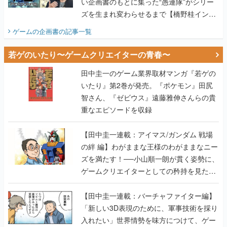
い企画書のもとに集った“愚連隊”がシリー
ズを生まれ変わらせるまで【橋野桂インタ
ビュー】
ゲームの企画書
の記事一覧
若ゲのいたり〜ゲームクリエイターの青春〜
田中圭一のゲーム業界取材マンガ『若ゲの
いたり』第2巻が発売。『ポケモン』田尻
智さん、『ゼビウス』遠藤雅伸さんらの貴
重なエピソードを収録
【田中圭一連載：アイマス/ガンダム 戦場
の絆 編】わがままな王様のわがままなニー
ズを満たす！──小山順一朗が貫く姿勢に、
ゲームクリエイターとしての矜持を見た
【若ゲのいたり最終回】
【田中圭一連載：バーチャファイター編】
「新しい3D表現のために、軍事技術を採り
入れたい」世界情勢を味方につけて、ゲー