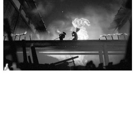
日本のコンテンツ産業やカルチャーに与えた影響を探る企
画です。
日本モバイルゲーム産業史
日本のモバイルゲーム史における主要なトピック・タイト
ルを網羅するほか、開発者へのインタビューや識者による
解説を掲載。約20年の歴史が一望できる決定版！
若ゲのいたり〜ゲームクリエイターの青春〜
『うつヌケ』『ペンと箸』等で知られるマンガ家・田中圭
一先生によるゲーム業界レポートマンガです。
なんでゲームは面白い？
ゲーム開発者・hamatsu氏がゲームの魅力を画面や操作の
具体的な形から解き明かしていく、硬派で骨太な評論連載
です。
ゲームが変えた日本語
「経験値」「裏技」「ラスボス」… ゲームにまつわる言葉
の起源や用法の変遷を、コンピューター文化史研究家・タ
イニーP氏が徹底調査。
カテゴリ
特集記事