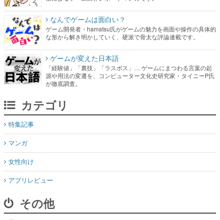
なんでゲームは面白い？
ゲーム開発者・hamatsu氏がゲームの魅力を画面や操作の具体的
な形から解き明かしていく、硬派で骨太な評論連載です。
ゲームが変えた日本語
「経験値」「裏技」「ラスボス」… ゲームにまつわる言葉の起
源や用法の変遷を、コンピューター文化史研究家・タイニーP氏
が徹底調査。
カテゴリ
特集記事
マンガ
女性向け
アプリレビュー
その他