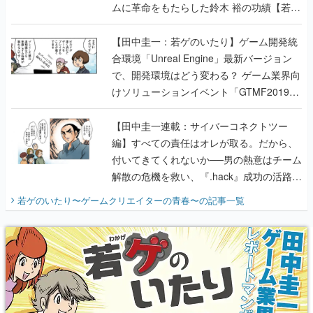
ムに革命をもたらした鈴木 裕の功績【若ゲ
のいたり】
【田中圭一：若ゲのいたり】ゲーム開発統
合環境「Unreal Engine」最新バージョン
で、開発環境はどう変わる？ ゲーム業界向
けソリューションイベント「GTMF2019」
に行って、より理解を深めよう【PR】
【田中圭一連載：サイバーコネクトツー
編】すべての責任はオレが取る。だから、
付いてきてくれないか──男の熱意はチーム
解散の危機を救い、『.hack』成功の活路を
開く。業界の快男児・松山 洋に流れる血は
若ゲのいたり〜ゲームクリエイターの青春〜
の記事一覧
『少年ジャンプ』色だった【若ゲのいた
り】