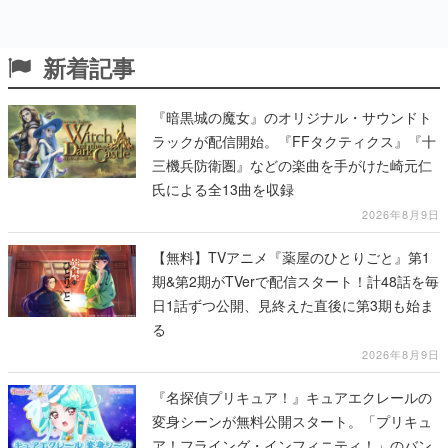
新着記事
『暗黒城の魔女』のオリジナル・サウンドト
ラックが配信開始。『FFタクティクス』『十
三機兵防衛圏』などの楽曲を手がけた崎元仁
氏による全13曲を収録
2026年8月9日
【無料】TVアニメ『薬屋のひとりごと』第1
期&第2期がTVerで配信スタート！計48話を毎
日1話ずつ公開、見終えた直後に第3期も始ま
る
2026年8月9日
『名探偵プリキュア！』キュアエクレールの
変身シーンが無料公開スタート。「プリキュ
ア！フライング・インフィニティ！」のバン