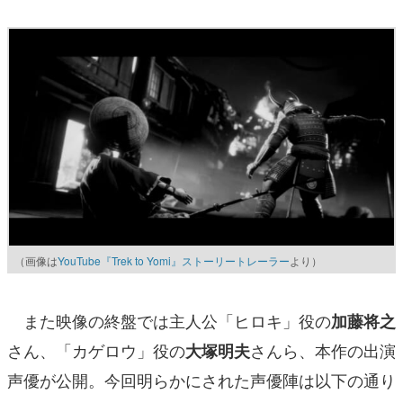
（画像は
YouTube『Trek to Yomi』ストーリートレーラー
より）
また映像の終盤では主人公「ヒロキ」役の
加藤将之
さん、「カゲロウ」役の
さんら、本作の出演
大塚明夫
声優が公開。今回明らかにされた声優陣は以下の通り