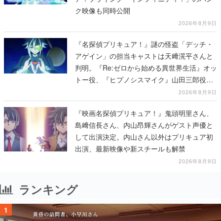
ク映像も同時公開
2026年8月9日
『名探偵プリキュア！』謎の怪盗「デッチ・
アゲイン」の担当キャストは天﨑滉平さんと
判明。『Re:ゼロから始める異世界生活』オッ
トー役、『ヒプノシスマイク』山田三郎役な
ど
2026年8月9日
『映画名探偵プリキュア！』鬼頭明里さん、
島﨑信長さん、内山昂輝さんがゲスト声優と
して出演決定。内山さん以外はプリキュア初
出演、最新映像や新スチールも解禁
2026年8月9日
ランキング
1