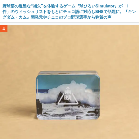
野球部の過酷な“補欠”を体験するゲーム『球ひろいSimulator』が「1
件」のウィッシュリストをもとにチェコ語に対応しSNSで話題に。『キン
グダム・カム』開発元やチェコのプロ野球選手から称賛の声
4