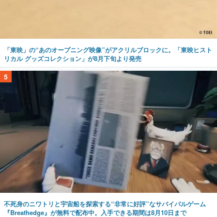
「東映」の“あのオープニング映像”がアクリルブロックに。「東映ヒスト
リカル グッズコレクション」が8月下旬より発売
5
不死身のニワトリと宇宙船を探索する“非常に好評”なサバイバルゲーム
『Breathedge』が無料で配布中。入手できる期間は8月10日まで