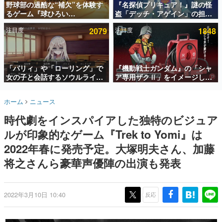
野球部の過酷な“補欠”を体験す
『名探偵プリキュア！』謎の怪
るゲーム『球ひろい
盗「デッチ・アゲイン」の担当
インタビュー
Simulator』が「1件」のウィッ
キャストは天﨑滉平さんと判
注目度
2079
注目度
1848
シュリストをもとにチェコ語に
明。『Re:ゼロから始める異世
連載・特集一覧
対応しSNSで話題に。『キング
界生活』オットー役、『ヒプノ
ダム・カム』開発元やチェコの
シスマイク』山田三郎役など
殿堂入り記事
プロ野球選手から称賛の声
SNS拡散数が数千以上！ ページビュー数万以上！ などな
「パリィ」や「ローリング」で
『機動戦士ガンダム』の「シャ
ど。多くの人々に読まれた、電ファミ渾身の“殿堂入り”記
女の子と会話するソウルライク
ア専用ザクⅡ」をイメージした
事をまとめました。
恋愛ゲーム『小早川さんはソウ
散水ホースリールが予約開始。
ルライク』無料公開。返事に失
本体にはシャアのパーソナルマ
ゲームの企画書
ホーム
ニュース
敗すると「YOU DIED」
ークやジオン公国軍のエンブレ
名作ゲームクリエイターの方々に製作時のエピソードをお
聞きし、ヒットする企画（ゲーム）とは何か？を探ってい
ム、型式番号などを配置
時代劇をインスパイアした独特のビジュア
きます。
ルが印象的なゲーム『Trek to Yomi』は
赫本
この物語を解いてはいけない。『赫本』は、〈試験問題〉
2022年春に発売予定。大塚明夫さん、加藤
の形をした短編ホラー小説集です。
将之さんら豪華声優陣の出演も発表
新世代に訊く
これからのデジタルゲーム市場を担う若きクリエイター達
の姿を追い、彼らのルーツと情熱を探っていきます。
2022年3月10日 10:40
反応
ゲーム世代の作家たち
ゲームに多大な影響を受けた作家さんに取材し、ゲームが