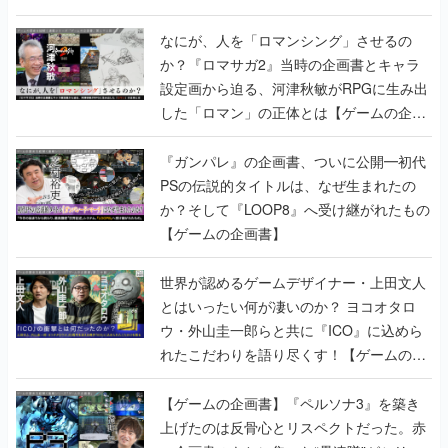
書】
なにが、人を「ロマンシング」させるの
か？『ロマサガ2』当時の企画書とキャラ
設定画から迫る、河津秋敏がRPGに生み出
した「ロマン」の正体とは【ゲームの企画
書】
『ガンパレ』の企画書、ついに公開━初代
PSの伝説的タイトルは、なぜ生まれたの
か？そして『LOOP8』へ受け継がれたもの
【ゲームの企画書】
世界が認めるゲームデザイナー・上田文人
とはいったい何が凄いのか？ ヨコオタロ
ウ・外山圭一郎らと共に『ICO』に込めら
れたこだわりを語り尽くす！【ゲームの企
画書】
【ゲームの企画書】『ペルソナ3』を築き
上げたのは反骨心とリスペクトだった。赤