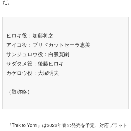
だ。
ヒロキ役：加藤将之
アイコ役：ブリドカットセーラ恵美
サンジュロウ役：白熊寛嗣
サダタメ役：後藤ヒロキ
カゲロウ役：大塚明夫
（敬称略）
『Trek to Yomi』は2022年春の発売を予定、対応プラット