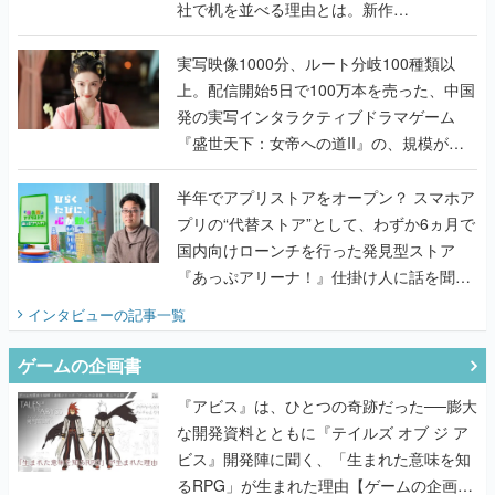
社で机を並べる理由とは。新作
『TATSUJIN EXTREME』で初タッグを組
んだレジェンド2人に訊く開発秘話
実写映像1000分、ルート分岐100種類以
上。配信開始5日で100万本を売った、中国
発の実写インタラクティブドラマゲーム
『盛世天下：女帝への道II』の、規模が違
うこだわりをプロデューサーに聞いた
半年でアプリストアをオープン？ スマホア
プリの“代替ストア”として、わずか6ヵ月で
国内向けローンチを行った発見型ストア
『あっぷアリーナ！』仕掛け人に話を聞い
てみた
インタビュー
の記事一覧
ゲームの企画書
『アビス』は、ひとつの奇跡だった──膨大
な開発資料とともに『テイルズ オブ ジ ア
ビス』開発陣に聞く、「生まれた意味を知
るRPG」が生まれた理由【ゲームの企画