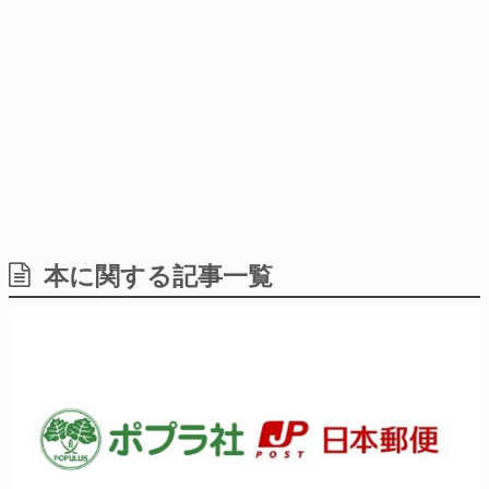
日本のコンテンツ産業やカルチャーに与えた影響を探る企
画です。
日本モバイルゲーム産業史
日本のモバイルゲーム史における主要なトピック・タイト
ルを網羅するほか、開発者へのインタビューや識者による
解説を掲載。約20年の歴史が一望できる決定版！
若ゲのいたり〜ゲームクリエイターの青春〜
『うつヌケ』『ペンと箸』等で知られるマンガ家・田中圭
一先生によるゲーム業界レポートマンガです。
なんでゲームは面白い？
ゲーム開発者・hamatsu氏がゲームの魅力を画面や操作の
本に関する記事一覧
具体的な形から解き明かしていく、硬派で骨太な評論連載
です。
ゲームが変えた日本語
「経験値」「裏技」「ラスボス」… ゲームにまつわる言葉
の起源や用法の変遷を、コンピューター文化史研究家・タ
イニーP氏が徹底調査。
カテゴリ
特集記事