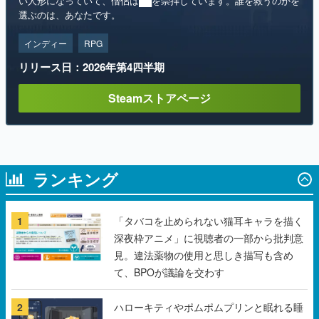
い人形になっていて、僧侶は██を崇拝しています。誰を救うのかを
選ぶのは、あなたです。
インディー
RPG
リリース日：2026年第4四半期
Steamストアページ
ランキング
1
「タバコを止められない猫耳キャラを描く
深夜枠アニメ」に視聴者の一部から批判意
見。違法薬物の使用と思しき描写も含め
て、BPOが議論を交わす
2
ハローキティやポムポムプリンと眠れる睡