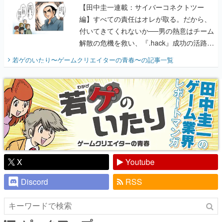
【田中圭一連載：サイバーコネクトツー
編】すべての責任はオレが取る。だから、
付いてきてくれないか──男の熱意はチーム
解散の危機を救い、『.hack』成功の活路を
開く。業界の快男児・松山 洋に流れる血は
若ゲのいたり〜ゲームクリエイターの青春〜
の記事一覧
『少年ジャンプ』色だった【若ゲのいた
り】
X
Youtube
Discord
RSS