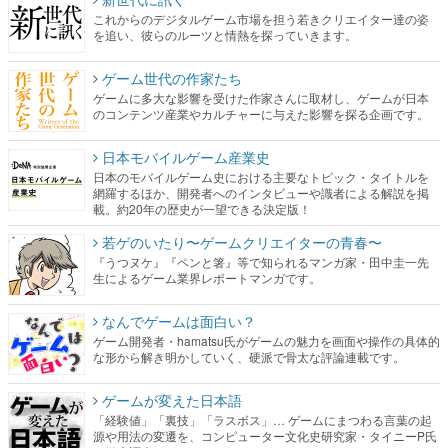
これからのデジタルゲーム市場を担う若きクリエイター達の姿
を追い、彼らのルーツと情熱を探っていきます。
ゲーム世代の作家たち
ゲームに多大な影響を受けた作家さんに取材し、ゲームが日本
のコンテンツ産業やカルチャーに与えた影響を探る企画です。
日本モバイルゲーム産業史
日本のモバイルゲーム史における主要なトピック・タイトルを
網羅するほか、開発者へのインタビューや識者による解説を掲
載。約20年の歴史が一望できる決定版！
若ゲのいたり〜ゲームクリエイターの青春〜
『うつヌケ』『ペンと箸』等で知られるマンガ家・田中圭一先
生によるゲーム業界レポートマンガです。
なんでゲームは面白い？
ゲーム開発者・hamatsu氏がゲームの魅力を画面や操作の具体的
な形から解き明かしていく、硬派で骨太な評論連載です。
ゲームが変えた日本語
「経験値」「裏技」「ラスボス」… ゲームにまつわる言葉の起
源や用法の変遷を、コンピューター文化史研究家・タイニーP氏