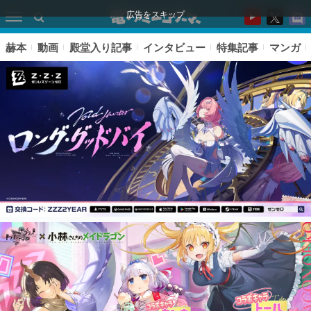
広告をスキップ
赫本
動画
殿堂入り記事
インタビュー
特集記事
マンガ
ピックアップ
電ファミのいま読まれている記事ランキング
アプリセール情報