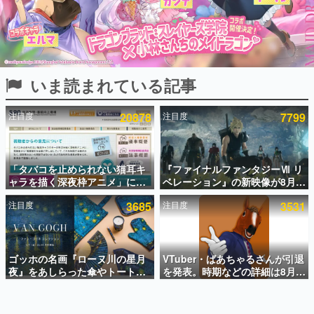
インタビュー
連載・特集一覧
殿堂入り記事
いま読まれている記事
SNS拡散数が数千以上！ ページビュー数万以上！ などな
ど。多くの人々に読まれた、電ファミ渾身の“殿堂入り”記
事をまとめました。
注目度
20878
注目度
7799
ゲームの企画書
名作ゲームクリエイターの方々に製作時のエピソードをお
聞きし、ヒットする企画（ゲーム）とは何か？を探ってい
「タバコを止められない猫耳キ
『ファイナルファンタジーⅦ リ
きます。
ャラを描く深夜枠アニメ」に視
ベレーション』の新映像が8月
赫本
聴者の一部から批判意見。違法
26日早朝に公開へ。『FF7』リ
この物語を解いてはいけない。『赫本』は、〈試験問題〉
注目度
3685
注目度
3531
薬物の使用と思しき描写も含め
メイクシリーズの完結編、
の形をした短編ホラー小説集です。
て、BPOが議論を交わす
「gamescom」のオープニング
ナイトライブにてディレクター
の浜口直樹氏が登壇する予定
新世代に訊く
ゴッホの名画『ローヌ川の星月
VTuber・ばあちゃるさんが引退
これからのデジタルゲーム市場を担う若きクリエイター達
の姿を追い、彼らのルーツと情熱を探っていきます。
夜』をあしらった傘やトートバ
を発表。時期などの詳細は8月9
ッグなどが登場。8月7日21時よ
日15時からの配信で説明
り2日間限定で予約販売
ゲーム世代の作家たち
ゲームに多大な影響を受けた作家さんに取材し、ゲームが