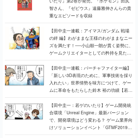
いたり』第2巻が発売。『ポケモン』田尻
智さん、『ゼビウス』遠藤雅伸さんらの貴
重なエピソードを収録
【田中圭一連載：アイマス/ガンダム 戦場
の絆 編】わがままな王様のわがままなニー
ズを満たす！──小山順一朗が貫く姿勢に、
ゲームクリエイターとしての矜持を見た
【若ゲのいたり最終回】
【田中圭一連載：バーチャファイター編】
「新しい3D表現のために、軍事技術を採り
入れたい」世界情勢を味方につけて、ゲー
ムに革命をもたらした鈴木 裕の功績【若ゲ
のいたり】
【田中圭一：若ゲのいたり】ゲーム開発統
合環境「Unreal Engine」最新バージョン
で、開発環境はどう変わる？ ゲーム業界向
けソリューションイベント「GTMF2019」
に行って、より理解を深めよう【PR】