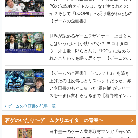
PSの伝説的タイトルは、なぜ生まれたの
か？そして『LOOP8』へ受け継がれたもの
【ゲームの企画書】
世界が認めるゲームデザイナー・上田文人
とはいったい何が凄いのか？ ヨコオタロ
ウ・外山圭一郎らと共に『ICO』に込めら
れたこだわりを語り尽くす！【ゲームの企
画書】
【ゲームの企画書】『ペルソナ3』を築き
上げたのは反骨心とリスペクトだった。赤
い企画書のもとに集った“愚連隊”がシリー
ズを生まれ変わらせるまで【橋野桂インタ
ビュー】
ゲームの企画書
の記事一覧
若ゲのいたり〜ゲームクリエイターの青春〜
田中圭一のゲーム業界取材マンガ『若ゲの