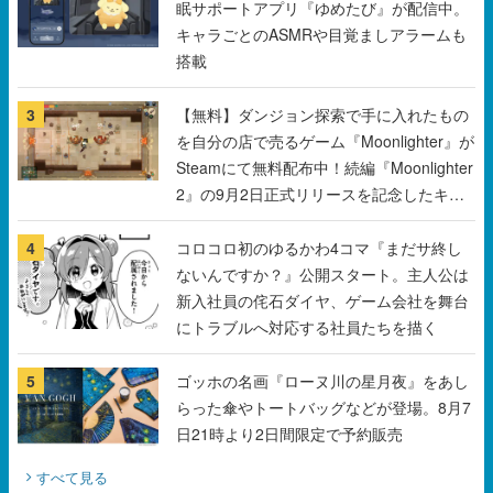
眠サポートアプリ『ゆめたび』が配信中。
キャラごとのASMRや目覚ましアラームも
搭載
3
【無料】ダンジョン探索で手に入れたもの
を自分の店で売るゲーム『Moonlighter』が
Steamにて無料配布中！続編『Moonlighter
2』の9月2日正式リリースを記念したキャ
ンペーン
4
コロコロ初のゆるかわ4コマ『まだサ終し
ないんですか？』公開スタート。主人公は
新入社員の侘石ダイヤ、ゲーム会社を舞台
にトラブルへ対応する社員たちを描く
5
ゴッホの名画『ローヌ川の星月夜』をあし
らった傘やトートバッグなどが登場。8月7
日21時より2日間限定で予約販売
すべて見る