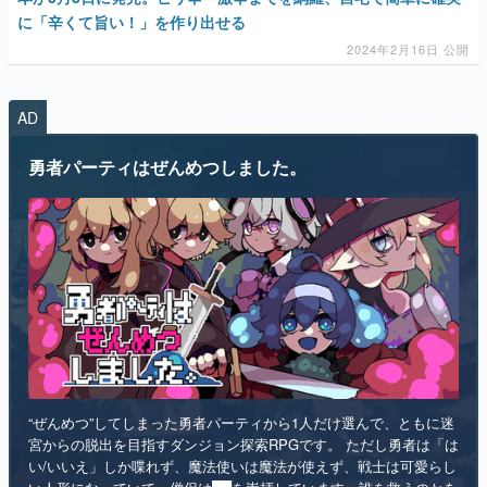
に「辛くて旨い！」を作り出せる
2024年2月16日 公開
AD
勇者パーティはぜんめつしました。
“ぜんめつ”してしまった勇者パーティから1人だけ選んで、ともに迷
宮からの脱出を目指すダンジョン探索RPGです。 ただし勇者は「は
い/いいえ」しか喋れず、魔法使いは魔法が使えず、戦士は可愛らし