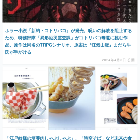
ホラー小説『新約・コトリバコ』が発売。呪いの解放を阻止する
ため、特務部隊「異形厄災霊査課」がコトリバコ奪還に挑む作
品、原作は同名のTRPGシナリオ、原案は『狂気山脈』まだら牛
氏が手がける
2024年4月3日 公開
「江戸紋様の培養肉しゃぶしゃぶ」、「時空そば」など未来の食