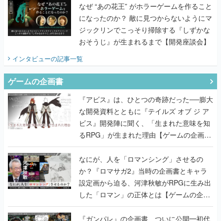
なぜ “あの花王” がホラーゲームを作ること
になったのか？ 敵に見つからないようにマ
ジックリンでこっそり掃除する『しずかな
おそうじ』が生まれるまで【開発座談会】
インタビュー
の記事一覧
ゲームの企画書
『アビス』は、ひとつの奇跡だった──膨大
な開発資料とともに『テイルズ オブ ジ ア
ビス』開発陣に聞く、「生まれた意味を知
るRPG」が生まれた理由【ゲームの企画
書】
なにが、人を「ロマンシング」させるの
か？『ロマサガ2』当時の企画書とキャラ
設定画から迫る、河津秋敏がRPGに生み出
した「ロマン」の正体とは【ゲームの企画
書】
『ガンパレ』の企画書、ついに公開━初代