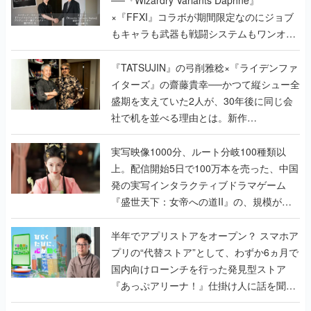
──『Wizardry Variants Daphne』
×『FFXI』コラボが期間限定なのにジョブ
もキャラも武器も戦闘システムもワンオフ
で作り込まれた理由を両ディレクターに聞
く
『TATSUJIN』の弓削雅稔×『ライデンファ
イターズ』の齋藤貴幸──かつて縦シュー全
盛期を支えていた2人が、30年後に同じ会
社で机を並べる理由とは。新作
『TATSUJIN EXTREME』で初タッグを組
んだレジェンド2人に訊く開発秘話
実写映像1000分、ルート分岐100種類以
上。配信開始5日で100万本を売った、中国
発の実写インタラクティブドラマゲーム
『盛世天下：女帝への道II』の、規模が違
うこだわりをプロデューサーに聞いた
半年でアプリストアをオープン？ スマホア
プリの“代替ストア”として、わずか6ヵ月で
国内向けローンチを行った発見型ストア
『あっぷアリーナ！』仕掛け人に話を聞い
てみた