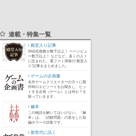
連載・特集一覧
殿堂入り記事
SNS拡散数が数千以上！ ページビュ
ー数万以上！ などなど。多くの人々
に読まれた、電ファミ渾身の“殿堂入
り”記事をまとめました。
ゲームの企画書
名作ゲームクリエイターの方々に製
作時のエピソードをお聞きし、ヒッ
トする企画（ゲーム）とは何か？を
探っていきます。
赫本
この物語を解いてはいけない。『赫
本』は、〈試験問題〉の形をした短
編ホラー小説集です。
新世代に訊く