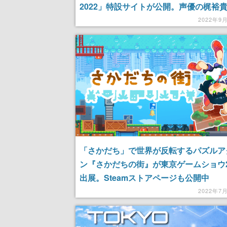
2022」特設サイトが公開。声優の梶裕
が“シリーズファン代表”を務める新作タ
2022年9
の発表も
「さかだち」で世界が反転するパズルア
ン『さかだちの街』が東京ゲームショウ2
出展。Steamストアページも公開中
2022年7