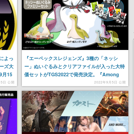
によっ
『エーペックスレジェンズ』3種の「ネッシ
ーズ大
ー」ぬいぐるみとクリアファイルが入った大特
9月15
価セットがTGS2022で発売決定。『Among
Us』『フォールガイズ』アイテムも販売
月5日 公開
2022年9月5日 公開