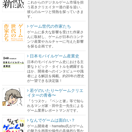
これからのデジタルゲーム市場を担
う若きクリエイター達の姿を追い、
彼らのルーツと情熱を探っていきま
す。
ゲーム世代の作家たち
ゲームに多大な影響を受けた作家さ
んに取材し、ゲームが日本のコンテ
ンツ産業やカルチャーに与えた影響
を探る企画です。
日本モバイルゲーム産業史
日本のモバイルゲーム史における主
要なトピック・タイトルを網羅する
ほか、開発者へのインタビューや識
者による解説を掲載。約20年の歴史
が一望できる決定版！
若ゲのいたり〜ゲームクリエ
イターの青春〜
『うつヌケ』『ペンと箸』等で知ら
れるマンガ家・田中圭一先生による
ゲーム業界レポートマンガです。
なんでゲームは面白い？
ゲーム開発者・hamatsu氏がゲーム
の魅力を画面や操作の具体的な形か