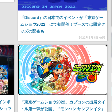
『Discord』の日本でのイベントが「東京ゲー
ムショウ2022」にて初開催！ブースでは限定グ
ッズの配布も
2022年9月1日 公開
インポ
「東京ゲームショウ2022」カプコンの出展タイ
ショウ
トル第一弾が公開。『モンハン サンブレイク』