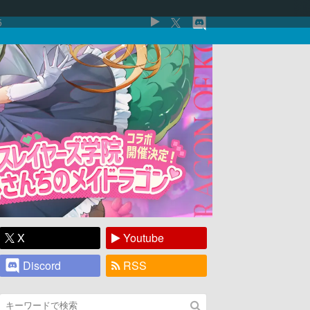
5
X
Youtube
Discord
RSS