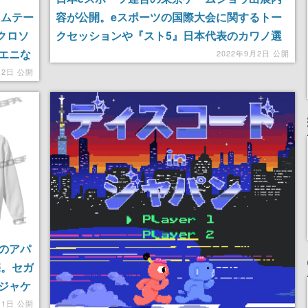
イムテー
容が公開。eスポーツの国際大会に関するトー
クロソ
クセッションや『スト5』日本代表のカワノ選
エニな
手とマゴ選手のエキシビションマッチが実施
2022年9月2日 公開
月2日 公開
のアパ
売。セガ
ジャケ
月1日 公開