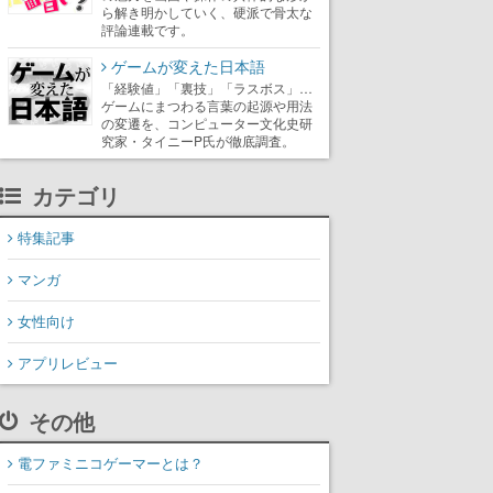
ら解き明かしていく、硬派で骨太な
評論連載です。
ゲームが変えた日本語
「経験値」「裏技」「ラスボス」…
ゲームにまつわる言葉の起源や用法
の変遷を、コンピューター文化史研
究家・タイニーP氏が徹底調査。
カテゴリ
特集記事
マンガ
女性向け
アプリレビュー
その他
電ファミニコゲーマーとは？