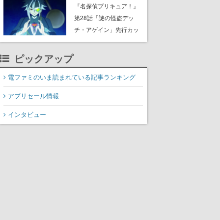
8月8日Steamでリリー
『名探偵プリキュア！』
ス。時に忘れ去られた世
第28話「謎の怪盗デッ
界の古代洞窟を舞台に、4
チ・アゲイン」先行カッ
つのバイオームを探索し
ト解禁。泣きぼくろにモ
ながら脱出を目指す
ノクル、ミステリアスな
ピックアップ
姿が映し出された場面も
電ファミのいま読まれている記事ランキング
アプリセール情報
インタビュー