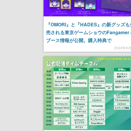
『OMORI』と『HADES』の新グッズ
売される東京ゲームショウのFangamer J
ブース情報が公開。購入特典で
『DELTARUNE』ラルセイうちわも付
2022年9