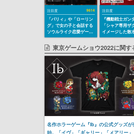
9614
注目度
注目度
「パリィ」や「ローリン
『機動戦士ガン
グ」で女の子と会話する
「シャア専用ザ
ソウルライク恋愛ゲーム
イメージした散
『小早川さんはソウルラ
リールが予約開
イク』無料公開。返事に
にはシャアのパ
東京ゲームショウ2022に関
失敗すると「YOU
マークやジオン
DIED」
エンブレム、型
どを配置
名作ホラーゲーム『Ib』の公式グッズが
始。「イヴ」「ギャリー」「メアリー」