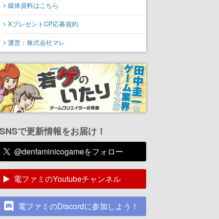
媒体資料はこちら
XプレゼントCP応募規約
運営：株式会社マレ
SNSで更新情報をお届け！
@denfaminicogameをフォロー
電ファミのYoutubeチャンネル
電ファミのDiscordに参加しよう！