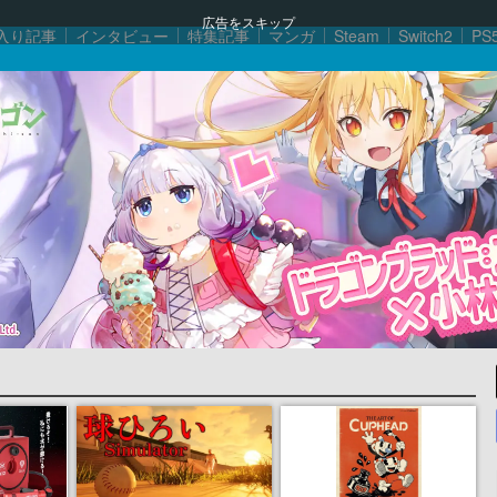
広告をスキップ
入り記事
インタビュー
特集記事
マンガ
Steam
Switch2
PS