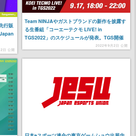
Team NINJAやガストブランドの新作を披露す
も先行販
る生番組「コーエーテクモ LIVE! in
apan
TGS2022」のスケジュールが発表。TGS開催
を記念する「アトリエ」新グッズも登場
2022年9月2日 公開
いてくる
月2日 公開
日本eスポーツ連合の東京ゲームショウ出展内