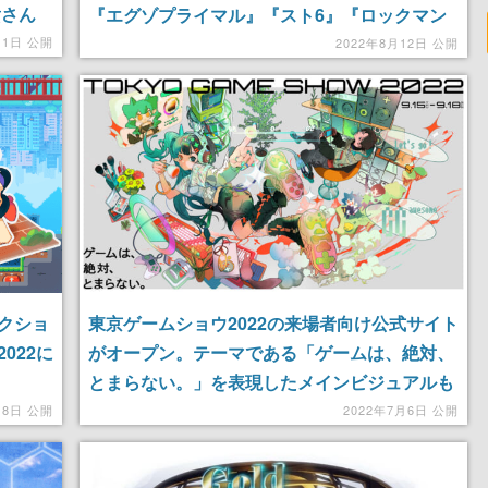
貴さん
『エグゾプライマル』『スト6』『ロックマン
イトル
エクゼ アドバンスドコレクション』が試遊可能
月1日 公開
2022年8月12日 公開
クショ
東京ゲームショウ2022の来場者向け公式サイト
022に
がオープン。テーマである「ゲームは、絶対、
とまらない。」を表現したメインビジュアルも
公開
月8日 公開
2022年7月6日 公開