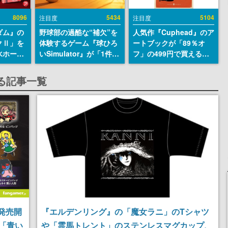
8096
5434
5104
注目度
注目度
ダム』の
野球部の過酷な“補欠”を
人気作『Cuphead』のア
クⅡ」を
体験するゲーム『球ひろ
ートブックが「89％オ
水ホース
いSimulator』が「1件」
フ」の499円で買える破
始。本体
のウィッシュリストをも
格のセール中。1930年代
ーソナル
とにチェコ語に対応し
風のビジュアルが特徴的
する記事一覧
公国軍の
SNSで話題に。『キング
なアクションゲームの初
式番号な
ダム・カム』開発元やチ
期コンセプトやボスキャ
ェコのプロ野球選手から
ラ、ステージのイラスト
称賛の声
も収録
発売開
『エルデンリング』の「魔女ラニ」のTシャツ
「青い
や「霊馬トレント」のステンレスマグカップ、