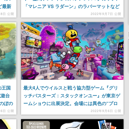
ど最新
「マレニア VS ラダーン」のラバーマットなど
がTGS2022で先行販売決定
月8日 公開
2022年9月7日 公開
の王国
最大4人でウイルスと戦う協力型ゲーム『グリ
試遊台
ッチバスターズ：スタックオンユー』が東京ゲ
のぼの
ームショウに出展決定。会場には異色の“プロ
レスRPG”『レッスルクエスト』も登場
月6日 公開
2022年9月6日 公開