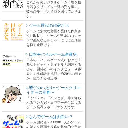
これからのデジタルゲーム市場を担
う若きクリエイター達の姿を追い、
彼らのルーツと情熱を探っていきま
す。
ゲーム世代の作家たち
ゲームに多大な影響を受けた作家さ
んに取材し、ゲームが日本のコンテ
ンツ産業やカルチャーに与えた影響
を探る企画です。
日本モバイルゲーム産業史
日本のモバイルゲーム史における主
要なトピック・タイトルを網羅する
ほか、開発者へのインタビューや識
者による解説を掲載。約20年の歴史
が一望できる決定版！
若ゲのいたり〜ゲームクリエ
イターの青春〜
『うつヌケ』『ペンと箸』等で知ら
れるマンガ家・田中圭一先生による
ゲーム業界レポートマンガです。
なんでゲームは面白い？
ゲーム開発者・hamatsu氏がゲーム
の魅力を画面や操作の具体的な形か