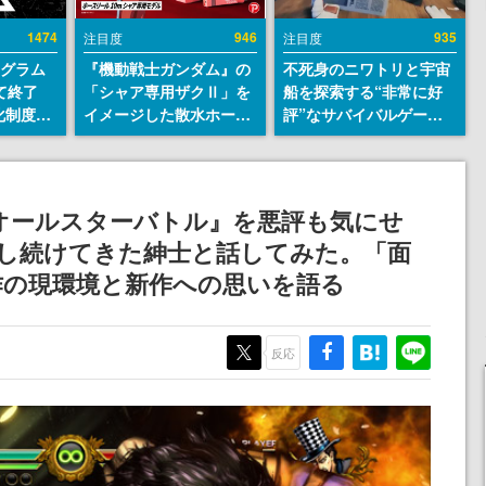
1474
946
935
注目度
注目度
ログラム
『機動戦士ガンダム』の
不死身のニワトリと宇宙
て終了
「シャア専用ザクⅡ」を
船を探索する“非常に好
化制度
イメージした散水ホース
評”なサバイバルゲーム
ent
リールが予約開始。本体
『Breathedge』が無料
ram」を
にはシャアのパーソナル
で配布中。入手できる期
マークやジオン公国軍の
間は8月10日まで
エンブレム、型式番号な
オールスターバトル』を悪評も気にせ
どを配置
イし続けてきた紳士と話してみた。「面
作の現環境と新作への思いを語る
反応