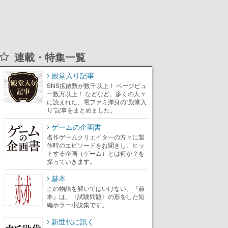
連載・特集一覧
殿堂入り記事
SNS拡散数が数千以上！ ページビュ
ー数万以上！ などなど。多くの人々
に読まれた、電ファミ渾身の“殿堂入
り”記事をまとめました。
ゲームの企画書
名作ゲームクリエイターの方々に製
作時のエピソードをお聞きし、ヒッ
トする企画（ゲーム）とは何か？を
探っていきます。
赫本
この物語を解いてはいけない。『赫
本』は、〈試験問題〉の形をした短
編ホラー小説集です。
新世代に訊く