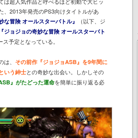
ては超人気作品と呼べるほど初動で大ヒッ
、2013年発売のPS3向けタイトルがあ
（以下、ジ
妙な冒険 オールスターバトル』
『ジョジョの奇妙な冒険 オールスターバト
リース予定となっている。
のは、
その前作『ジョジョASB』を9年間に
との奇妙な出会い。しかしその
という紳士
を簡単に振り返る必
ASB』がたどった運命