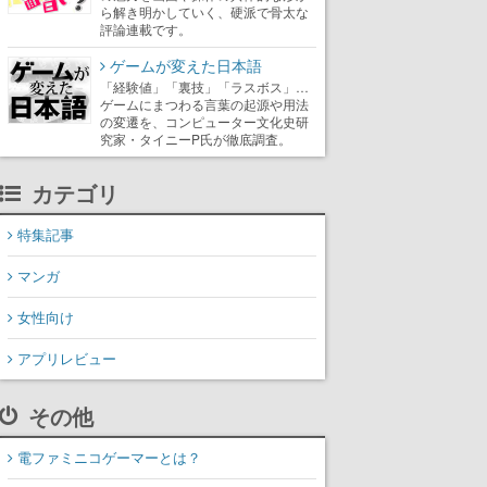
ら解き明かしていく、硬派で骨太な
評論連載です。
ゲームが変えた日本語
「経験値」「裏技」「ラスボス」…
ゲームにまつわる言葉の起源や用法
の変遷を、コンピューター文化史研
究家・タイニーP氏が徹底調査。
カテゴリ
特集記事
マンガ
女性向け
アプリレビュー
その他
電ファミニコゲーマーとは？