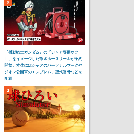
2
『機動戦士ガンダム』の「シャア専用ザク
Ⅱ」をイメージした散水ホースリールが予約
開始。本体にはシャアのパーソナルマークや
ジオン公国軍のエンブレム、型式番号などを
配置
3