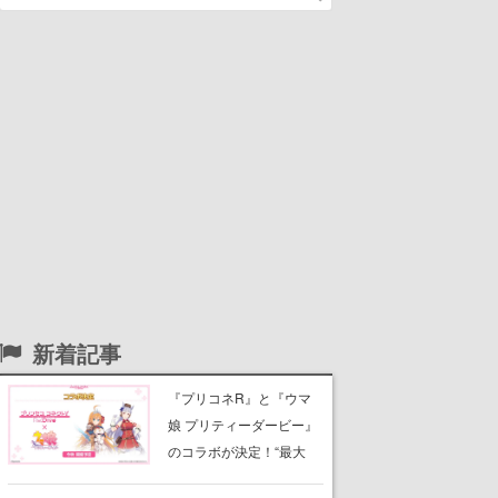
新着記事
『プリコネR』と『ウマ
娘 プリティーダービー』
のコラボが決定！“最大
170連無料”の8.5周年キャ