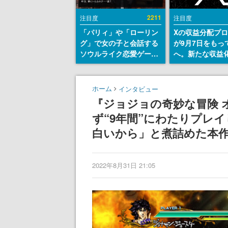
2211
注目度
注目度
「パリィ」や「ローリン
Xの収益分配プ
グ」で女の子と会話する
が9月7日をもっ
ソウルライク恋愛ゲーム
へ。新たな収益
『小早川さんはソウルラ
「Original Cont
イク』無料公開。返事に
Rewards Prog
失敗すると「YOU
発表
ホーム
インタビュー
DIED」
『ジョジョの奇妙な冒険 
ず“9年間”にわたりプレ
白いから」と煮詰めた本
2022年8月31日 21:05