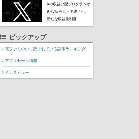
ンペーンなども発表
Xの収益分配プログラムが
9月7日をもって終了へ。
新たな収益化制度
「Original Content
Rewards Program」を発
ピックアップ
表
電ファミのいま読まれている記事ランキング
アプリセール情報
インタビュー