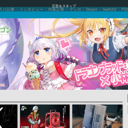
広告をスキップ
入り記事
インタビュー
特集記事
マンガ
Steam
Switch2
PS