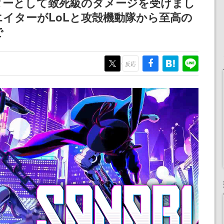
ターとして致死級のダメージを受けまし
ペーン
産で登場、過去に発売し
される予定
イターがLoLと攻殻機動隊から至高の
たグッズの再販も
で
反応