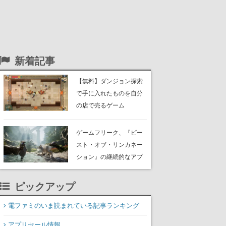
新着記事
【無料】ダンジョン探索
で手に入れたものを自分
の店で売るゲーム
『Moonlighter』がSteam
にて無料配布中！続編
ゲームフリーク、『ビー
『Moonlighter 2』の9月2
スト・オブ・リンカネー
日正式リリースを記念し
ション』の継続的なアプ
たキャンペーン
デ方針を表明。ユーザー
からの意見を真摯に受け
ピックアップ
止めて対応へ。修正パッ
チは約1週間以内に配信さ
電ファミのいま読まれている記事ランキング
れる予定
アプリセール情報