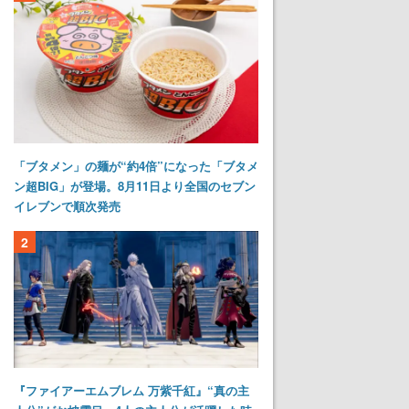
「ブタメン」の麺が“約4倍”になった「ブタメ
ン超BIG」が登場。8月11日より全国のセブン
イレブンで順次発売
2
『ファイアーエムブレム 万紫千紅』“真の主