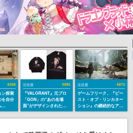
6336
5995
5973
注目度
注目度
ョン探索
『VALORANT』元プロ
ゲームフリーク、『ビー
のを自分
「GON」の“あの名場
スト・オブ・リンカネー
ム
面”がデザインされた新
ション』の継続的なアプ
r』が
作グッズが本日8月5日よ
デ方針を表明。ユーザー
配布中！
り期間限定で発売。Tシ
からの意見を真摯に受け
er 2』
ャツやコインケース、ア
止めて対応へ。修正パッ
リースを
クキーなどが全品受注生
チは約1週間以内に配信