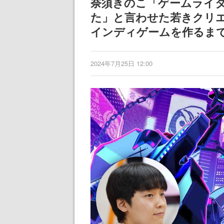
奈須きのこ「ゲームライ
女子や、萌え声不思議ち
記念したキャン
た」と言わせた若きクリエ
ゃん女子と青春を謳歌
インディゲームを作るま
2024年7月25日 12:00