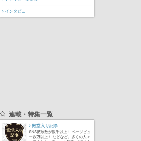
インタビュー
連載・特集一覧
殿堂入り記事
SNS拡散数が数千以上！ ページビュ
ー数万以上！ などなど。多くの人々