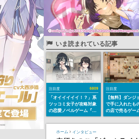
いま読まれている記事
6809
注目度
注目度
「オイイイイイ！？」系
【無料】ダンジ
ツッコミ女子が攻略対象
で手に入れたも
の恋愛ノベルゲーム『美
の店で売るゲー
術部カノジョ』Steamス
『Moonlighte
トアページが公開。「お
Steamにて無料
前らーそろそろ自重しろ
続編『Moonlight
ホーム
インタビュー
ー？＾＾」暗黒微笑の夢
の9月2日正式リ