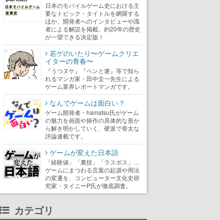
日本のモバイルゲーム史における主
要なトピック・タイトルを網羅する
ほか、開発者へのインタビューや識
者による解説を掲載。約20年の歴史
が一望できる決定版！
若ゲのいたり〜ゲームクリエ
イターの青春〜
『うつヌケ』『ペンと箸』等で知ら
れるマンガ家・田中圭一先生による
ゲーム業界レポートマンガです。
なんでゲームは面白い？
ゲーム開発者・hamatsu氏がゲーム
の魅力を画面や操作の具体的な形か
ら解き明かしていく、硬派で骨太な
評論連載です。
ゲームが変えた日本語
「経験値」「裏技」「ラスボス」…
ゲームにまつわる言葉の起源や用法
の変遷を、コンピューター文化史研
究家・タイニーP氏が徹底調査。
カテゴリ