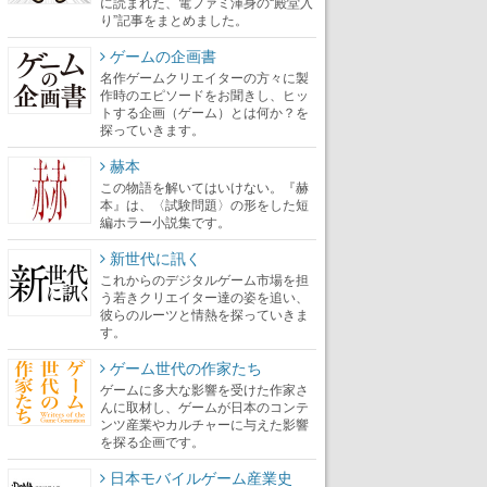
に読まれた、電ファミ渾身の“殿堂入
り”記事をまとめました。
ゲームの企画書
名作ゲームクリエイターの方々に製
作時のエピソードをお聞きし、ヒッ
トする企画（ゲーム）とは何か？を
探っていきます。
赫本
この物語を解いてはいけない。『赫
本』は、〈試験問題〉の形をした短
編ホラー小説集です。
新世代に訊く
これからのデジタルゲーム市場を担
う若きクリエイター達の姿を追い、
彼らのルーツと情熱を探っていきま
す。
ゲーム世代の作家たち
ゲームに多大な影響を受けた作家さ
んに取材し、ゲームが日本のコンテ
ンツ産業やカルチャーに与えた影響
を探る企画です。
日本モバイルゲーム産業史