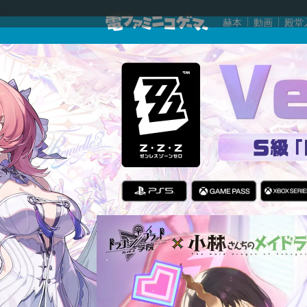
赫本
動画
殿堂