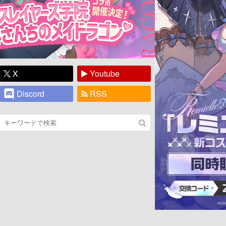
X
Youtube
Discord
RSS