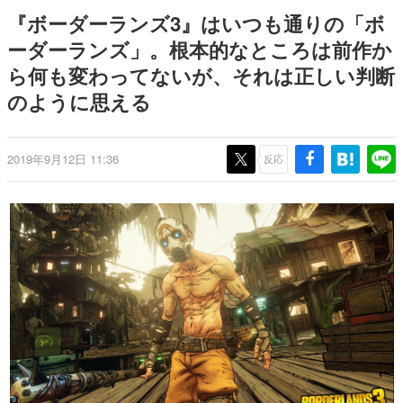
9年ぶりとなる日本公演を記念し
日本のコンテンツ産業やカルチャーに与えた影響を探る企
『ボーダーランズ3』はいつも通りの「ボ
て
画です。
ーダーランズ」。根本的なところは前作か
日本モバイルゲーム産業史
ら何も変わってないが、それは正しい判断
日本のモバイルゲーム史における主要なトピック・タイト
ルを網羅するほか、開発者へのインタビューや識者による
のように思える
解説を掲載。約20年の歴史が一望できる決定版！
若ゲのいたり〜ゲームクリエイターの青春〜
『うつヌケ』『ペンと箸』等で知られるマンガ家・田中圭
2019年9月12日 11:36
反応
一先生によるゲーム業界レポートマンガです。
なんでゲームは面白い？
ゲーム開発者・hamatsu氏がゲームの魅力を画面や操作の
具体的な形から解き明かしていく、硬派で骨太な評論連載
です。
ゲームが変えた日本語
「経験値」「裏技」「ラスボス」… ゲームにまつわる言葉
の起源や用法の変遷を、コンピューター文化史研究家・タ
イニーP氏が徹底調査。
カテゴリ
特集記事