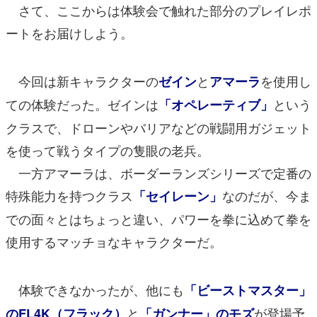
さて、ここからは体験会で触れた部分のプレイレポ
ートをお届けしよう。
今回は新キャラクターの
と
を使用し
ゼイン
アマーラ
ての体験だった。ゼインは
という
「オペレーティブ」
クラスで、ドローンやバリアなどの戦闘用ガジェット
を使って戦うタイプの隻眼の老兵。
一方アマーラは、ボーダーランズシリーズで定番の
特殊能力を持つクラス
なのだが、今ま
「セイレーン」
での面々とはちょっと違い、パワーを拳に込めて拳を
使用するマッチョなキャラクターだ。
体験できなかったが、他にも
「ビーストマスター」
と
が登場予
のFL4K（フラック）
「ガンナー」のモズ