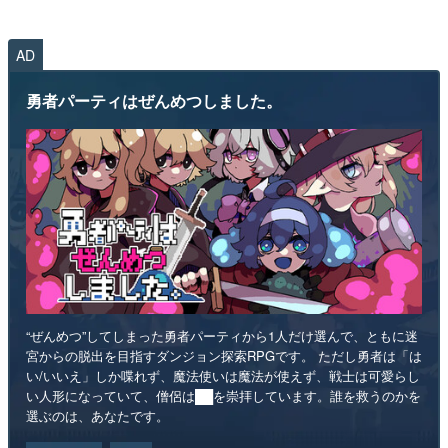
AD
勇者パーティはぜんめつしました。
“ぜんめつ”してしまった勇者パーティから1人だけ選んで、ともに迷
宮からの脱出を目指すダンジョン探索RPGです。 ただし勇者は「は
い/いいえ」しか喋れず、魔法使いは魔法が使えず、戦士は可愛らし
い人形になっていて、僧侶は██を崇拝しています。誰を救うのかを
選ぶのは、あなたです。