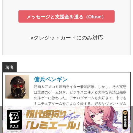
メッセージと支援金を送る（Ofuse）
※クレジットカードにのみ対応
著者
傭兵ペンギン
筋肉＆アメコミ映画ライター兼翻訳家。しかし、その実態
は重度のゲーム好き。ビジネスに使える大事な英語は幾多
の洋ゲーに教わった。アナログゲームも大好きで、中でも
ミニチュアゲームをこよなく愛する。好きなヴァン・ダム
映画は『タイムコップ』。
Twitter：
@Sir_Motor
「小説 残置物展」5月29日発売