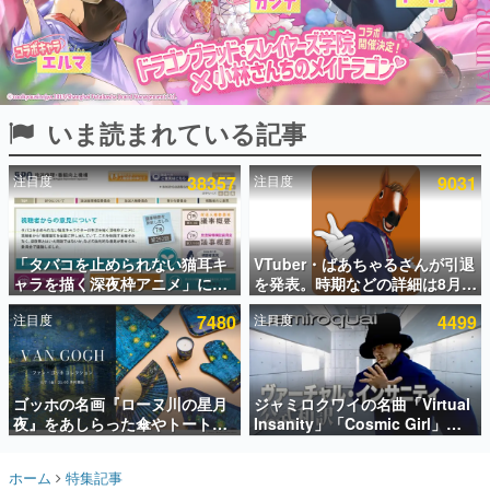
インタビュー
連載・特集一覧
殿堂入り記事
いま読まれている記事
SNS拡散数が数千以上！ ページビュー数万以上！ などな
ど。多くの人々に読まれた、電ファミ渾身の“殿堂入り”記
事をまとめました。
注目度
38357
注目度
9031
ゲームの企画書
名作ゲームクリエイターの方々に製作時のエピソードをお
聞きし、ヒットする企画（ゲーム）とは何か？を探ってい
「タバコを止められない猫耳キ
VTuber・ばあちゃるさんが引退
きます。
ャラを描く深夜枠アニメ」に視
を発表。時期などの詳細は8月9
赫本
聴者の一部から批判意見。違法
日15時からの配信で説明
この物語を解いてはいけない。『赫本』は、〈試験問題〉
注目度
7480
注目度
4499
薬物の使用と思しき描写も含め
の形をした短編ホラー小説集です。
て、BPOが議論を交わす
新世代に訊く
ゴッホの名画『ローヌ川の星月
ジャミロクワイの名曲「Virtual
これからのデジタルゲーム市場を担う若きクリエイター達
の姿を追い、彼らのルーツと情熱を探っていきます。
夜』をあしらった傘やトートバ
Insanity」「Cosmic Girl」
ッグなどが登場。8月7日21時よ
「Canned Heat」公式日本語字
り2日間限定で予約販売
幕付きMVがいきなり公開！
ゲーム世代の作家たち
ホーム
特集記事
「SUMMER SONIC 2026」での
ゲームに多大な影響を受けた作家さんに取材し、ゲームが