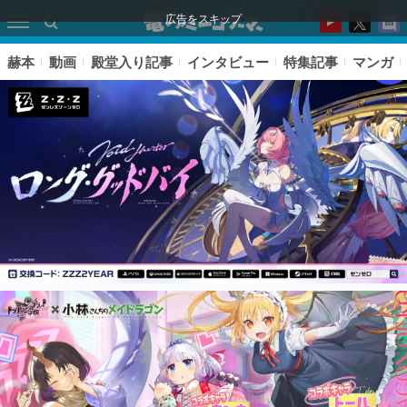
広告をスキップ
赫本
動画
殿堂入り記事
インタビュー
特集記事
マンガ
ピックアップ
電ファミのいま読まれている記事ランキング
アプリセール情報