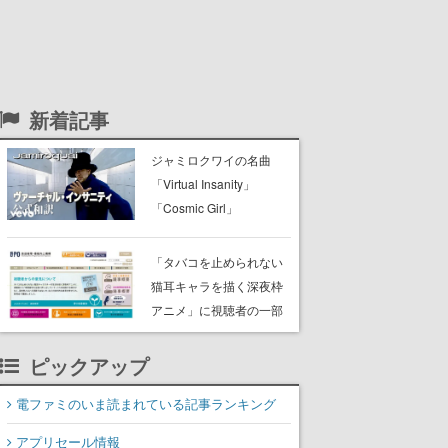
新着記事
ジャミロクワイの名曲
「Virtual Insanity」
「Cosmic Girl」
「Canned Heat」公式日
本語字幕付きMVがいきな
「タバコを止められない
り公開！「SUMMER
猫耳キャラを描く深夜枠
SONIC 2026」での9年ぶ
アニメ」に視聴者の一部
りとなる日本公演を記念
から批判意見。違法薬物
して
の使用と思わしき描写も
ピックアップ
含めて、BPOが議論を交
電ファミのいま読まれている記事ランキング
わす
アプリセール情報