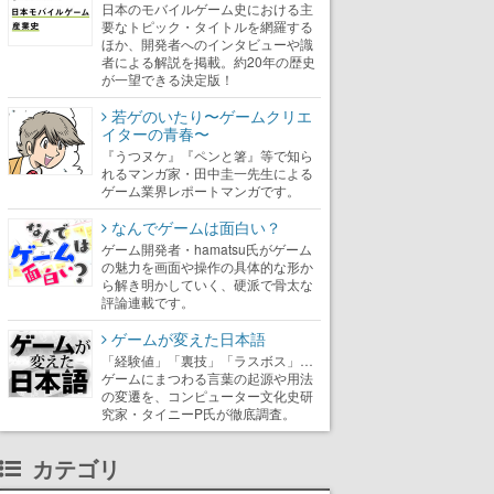
日本のモバイルゲーム史における主
要なトピック・タイトルを網羅する
ほか、開発者へのインタビューや識
者による解説を掲載。約20年の歴史
が一望できる決定版！
若ゲのいたり〜ゲームクリエ
イターの青春〜
『うつヌケ』『ペンと箸』等で知ら
れるマンガ家・田中圭一先生による
ゲーム業界レポートマンガです。
なんでゲームは面白い？
ゲーム開発者・hamatsu氏がゲーム
の魅力を画面や操作の具体的な形か
ら解き明かしていく、硬派で骨太な
評論連載です。
ゲームが変えた日本語
「経験値」「裏技」「ラスボス」…
ゲームにまつわる言葉の起源や用法
の変遷を、コンピューター文化史研
究家・タイニーP氏が徹底調査。
カテゴリ