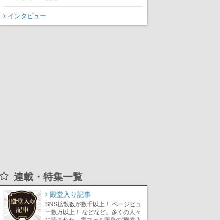
インタビュー
連載・特集一覧
殿堂入り記事
SNS拡散数が数千以上！ ページビュ
ー数万以上！ などなど。多くの人々
に読まれた、電ファミ渾身の“殿堂入