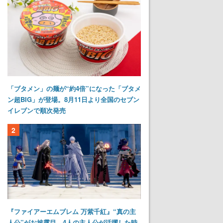
「ブタメン」の麺が“約4倍”になった「ブタメ
ン超BIG」が登場。8月11日より全国のセブン
イレブンで順次発売
2
『ファイアーエムブレム 万紫千紅』“真の主
人公”がお披露目。4人の主人公が活躍した時