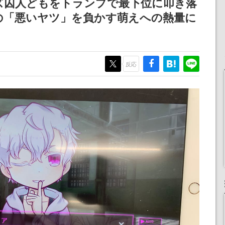
！クズ囚人どもをトランプで最下位に叩き落
記念したキャンペーン
mp』の「悪いヤツ」を負かす萌えへの熱量に
反応