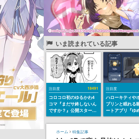
いま読まれている記事
18491
注目度
注目度
コロコロ初のゆるかわ4
ハローキティや
コマ『まだサ終しないん
プリンと眠れる
ですか？』公開スター
ートアプリ『ゆ
ト。主人公は新入社員の
が配信中。キャ
侘石ダイヤ、ゲーム会社
ASMRや目覚ま
を舞台にトラブルへ対応
ムも搭載
ホーム
特集記事
する社員たちを描く