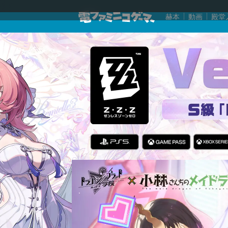
赫本
動画
殿堂