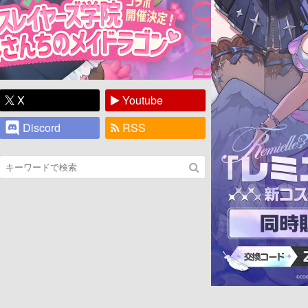
X
Youtube
Discord
RSS