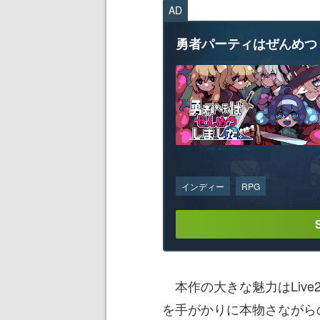
AD
勇者パーティはぜんめつ
インディー
RPG
本作の大きな魅力はLive
を手がかりに本物さながら