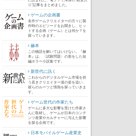
り”記事をまとめました。
ゲームの企画書
名作ゲームクリエイターの方々に製
作時のエピソードをお聞きし、ヒッ
トする企画（ゲーム）とは何か？を
探っていきます。
赫本
この物語を解いてはいけない。『赫
本』は、〈試験問題〉の形をした短
編ホラー小説集です。
新世代に訊く
これからのデジタルゲーム市場を担
う若きクリエイター達の姿を追い、
彼らのルーツと情熱を探っていきま
す。
ゲーム世代の作家たち
ゲームに多大な影響を受けた作家さ
んに取材し、ゲームが日本のコンテ
ンツ産業やカルチャーに与えた影響
を探る企画です。
日本モバイルゲーム産業史