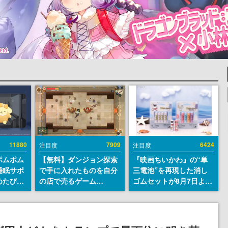
11880
7909
6424
注目度
注目度
ポムポム
【無料】ダンジョン探索
『映画ちいかわ』の“単
睡眠サポ
で手に入れたものを自分
三電池”を再現した消し
めたび』
の店で売るゲーム
ゴムセットが8月7日より
ラごとの
『Moonlighter』が
発売決定。公式は「在っ
しアラー
Steamにて無料配布中！
たものを 消しながら い
続編『Moonlighter 2』
つかなくなる 永遠のいの
の9月2日正式リリースを
ち」と紹介