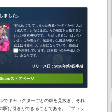
しました。
“ぜんめつ”してしまった勇者パーティから1人だ
け選んで、ともに迷宮からの脱出を目指すダン
ジョン探索RPGです。 ただし勇者は「はい/い
いえ」しか喋れず、魔法使いは魔法が使えず、
戦士は可愛らしい人形になっていて、僧侶は
██を崇拝しています。誰を救うのかを選ぶの
は、あなたです。
リリース日：2026年第4四半期
Steamストアページ
2Dでキャラクターごとの癖を見抜き、それ
の駆け引きができることである。「ブラッ