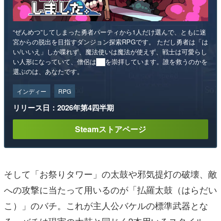
“ぜんめつ”してしまった勇者パーティから1人だけ選んで、ともに迷
宮からの脱出を目指すダンジョン探索RPGです。 ただし勇者は「は
い/いいえ」しか喋れず、魔法使いは魔法が使えず、戦士は可愛らし
い人形になっていて、僧侶は██を崇拝しています。誰を救うのかを
選ぶのは、あなたです。
インディー
RPG
リリース日：2026年第4四半期
Steamストアページ
そして「お祭りタワー」の太鼓や邪気提灯の破壊、敵
への攻撃に当たって用いるのが「払羅太鼓（はらだい
こ）」のバチ。これが主人公バケルの標準武器とな
る。バチは現実の太鼓と同じく2本用いるスタイル