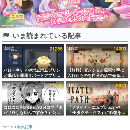
インタビュー
連載・特集一覧
殿堂入り記事
いま読まれている記事
SNS拡散数が数千以上！ ページビュー数万以上！ などな
ど。多くの人々に読まれた、電ファミ渾身の“殿堂入り”記
事をまとめました。
注目度
21285
注目度
14003
ゲームの企画書
名作ゲームクリエイターの方々に製作時のエピソードをお
聞きし、ヒットする企画（ゲーム）とは何か？を探ってい
ハローキティやポムポムプリン
【無料】ダンジョン探索で手に
きます。
と眠れる睡眠サポートアプリ
入れたものを自分の店で売るゲ
赫本
『ゆめたび』が配信中。キャラ
ーム『Moonlighter』がSteam
この物語を解いてはいけない。『赫本』は、〈試験問題〉
注目度
11506
注目度
9031
ごとのASMRや目覚ましアラー
にて無料配布中！続編
の形をした短編ホラー小説集です。
ムも搭載
『Moonlighter 2』の9月2日正
式リリースを記念したキャンペ
ーン
新世代に訊く
コロコロ初のゆるかわ4コマ『ま
『ファイアーエムブレム』や
これからのデジタルゲーム市場を担う若きクリエイター達
の姿を追い、彼らのルーツと情熱を探っていきます。
だサ終しないんですか？』公開
『FFタクティクス』に影響を受
スタート。主人公は新入社員の
けた新作戦略RPG『Beaten
侘石ダイヤ、ゲーム会社を舞台
Path』2027年に発売へ。
ゲーム世代の作家たち
ホーム
特集記事
にトラブルへ対応する社員たち
PC（Steam）、PS5、Xbox、
ゲームに多大な影響を受けた作家さんに取材し、ゲームが