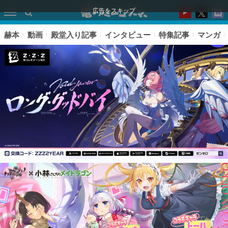
広告をスキップ
赫本
動画
殿堂入り記事
インタビュー
特集記事
マンガ
ピックアップ
電ファミのいま読まれている記事ランキング
アプリセール情報