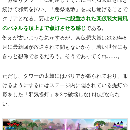
続けて邪気を払い、「悪祭退散」を成し遂げることで
クリアとなる。要は
タワーに設置された某仮装大賞風
である。
のパネルを頂上まで点灯させる感じ
例えが古いような気がするが、某仮想大賞は2023年8
月に最新回が放送されて間もないから、若い世代にも
きっと想像できるだろう。そうであってくれ……。
ただし、タワーの太鼓にはバリアが張られており、叩
けるようにするにはステージ内に隠されている提灯の
形をした「邪気提灯」を3つ破壊しなければならな
い。