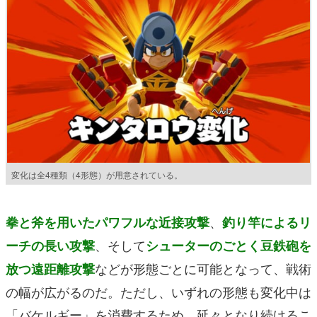
変化は全4種類（4形態）が用意されている。
、
拳と斧を用いたパワフルな近接攻撃
釣り竿によるリ
、そして
ーチの長い攻撃
シューターのごとく豆鉄砲を
などが形態ごとに可能となって、戦術
放つ遠距離攻撃
の幅が広がるのだ。ただし、いずれの形態も変化中は
「バケルギー」を消費するため、延々となり続けるこ