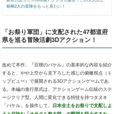
相棒2人の冒険をもっと見たい！
「お祭り軍団」に支配された47都道府
県を巡る冒険活劇3Dアクション！
改めて本作、『豆狸のバケル』の基本的な内容を紹介
すると、やや上空から見下ろした感じの俯瞰視点（ト
ップビュー）で展開される3Dアクションゲームであ
る。本編の進行形式は、アクションゲーム伝統のステ
ージクリア型。人間に変化できる特技を持つタヌキ
「バケル」を操作して、
日本全土をお祭りで支配しよ
うと目論む「オラクル祭太郎」の野望を阻止するた