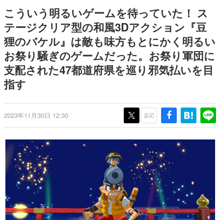
を描く
Switch向けにリリース予定
日本のコンテンツ産業やカルチャーに与えた影響を探る企
こういう明るいゲームを待っていた！ ス
画です。
テージクリア型の和風3Dアクション『豆
日本モバイルゲーム産業史
狸のバケル』は敵も味方もとにかく明るい
日本のモバイルゲーム史における主要なトピック・タイト
ルを網羅するほか、開発者へのインタビューや識者による
お祭り騒ぎのゲームだった。お祭り軍団に
解説を掲載。約20年の歴史が一望できる決定版！
支配された47都道府県を巡り邪気払いを目
若ゲのいたり〜ゲームクリエイターの青春〜
『うつヌケ』『ペンと箸』等で知られるマンガ家・田中圭
指す
一先生によるゲーム業界レポートマンガです。
なんでゲームは面白い？
2023年11月30日 12:30
反応
ゲーム開発者・hamatsu氏がゲームの魅力を画面や操作の
具体的な形から解き明かしていく、硬派で骨太な評論連載
です。
ゲームが変えた日本語
「経験値」「裏技」「ラスボス」… ゲームにまつわる言葉
の起源や用法の変遷を、コンピューター文化史研究家・タ
イニーP氏が徹底調査。
カテゴリ
特集記事