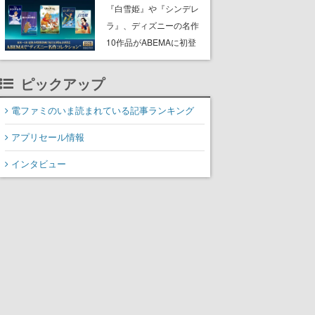
にチェコ語に対応しSNS
『白雪姫』や『シンデレ
で話題に。『キングダ
ラ』、ディズニーの名作
ム・カム』開発元やチェ
10作品がABEMAに初登
コのプロ野球選手から称
場。『101匹わんちゃ
賛の声
ん』に『ピーター・パ
ピックアップ
ン』、『くまのプーさ
ん』など、毎日1作品が午
電ファミのいま読まれている記事ランキング
後3時と夜8時に2回放送
アプリセール情報
インタビュー