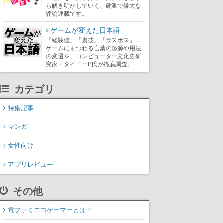
ら解き明かしていく、硬派で骨太な
評論連載です。
ゲームが変えた日本語
「経験値」「裏技」「ラスボス」…
ゲームにまつわる言葉の起源や用法
の変遷を、コンピューター文化史研
究家・タイニーP氏が徹底調査。
カテゴリ
特集記事
マンガ
女性向け
アプリレビュー
その他
電ファミニコゲーマーとは？