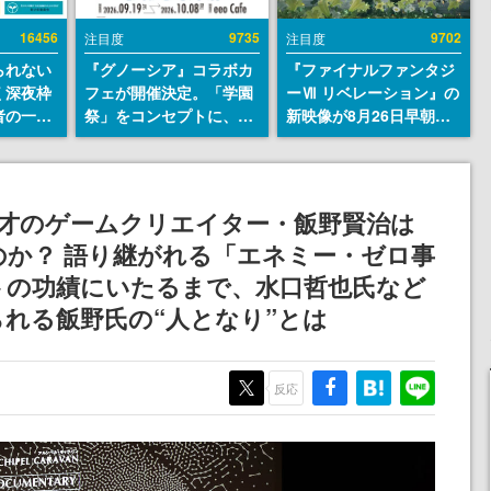
16456
9735
9702
注目度
注目度
られない
『グノーシア』コラボカ
『ファイナルファンタジ
く深夜枠
フェが開催決定。「学園
ーⅦ リベレーション』の
者の一部
祭」をコンセプトに、模
新映像が8月26日早朝に
違法薬物
擬店やセツやSQ、ラキオ
公開へ。『FF7』リメイ
描写も含
たちが学祭バンドを楽し
クシリーズの完結編、
論を交わ
む様子を切り取った新グ
「gamescom」のオープ
ッズが展開
ニングナイトライブにて
鬼才のゲームクリエイター・飯野賢治は
ディレクターの浜口直樹
か？ 語り継がれる「エネミー・ゼロ事
氏が登壇する予定
トの功績にいたるまで、水口哲也氏など
れる飯野氏の“人となり”とは
反応