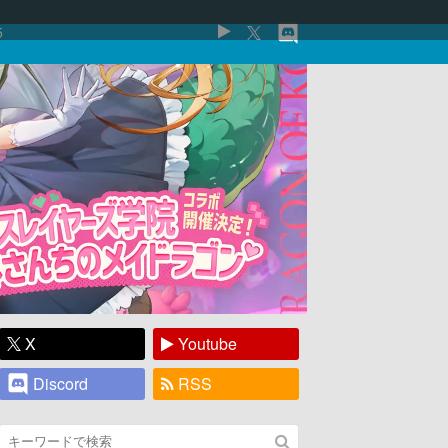
5
X
Youtube
Discord
RSS