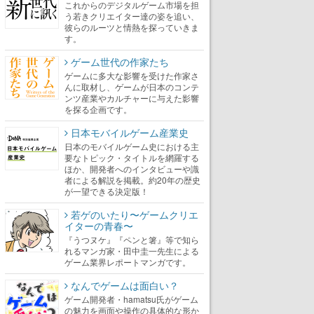
これからのデジタルゲーム市場を担
う若きクリエイター達の姿を追い、
彼らのルーツと情熱を探っていきま
す。
ゲーム世代の作家たち
ゲームに多大な影響を受けた作家さ
んに取材し、ゲームが日本のコンテ
ンツ産業やカルチャーに与えた影響
を探る企画です。
日本モバイルゲーム産業史
日本のモバイルゲーム史における主
要なトピック・タイトルを網羅する
ほか、開発者へのインタビューや識
者による解説を掲載。約20年の歴史
が一望できる決定版！
若ゲのいたり〜ゲームクリエ
イターの青春〜
『うつヌケ』『ペンと箸』等で知ら
れるマンガ家・田中圭一先生による
ゲーム業界レポートマンガです。
なんでゲームは面白い？
ゲーム開発者・hamatsu氏がゲーム
の魅力を画面や操作の具体的な形か