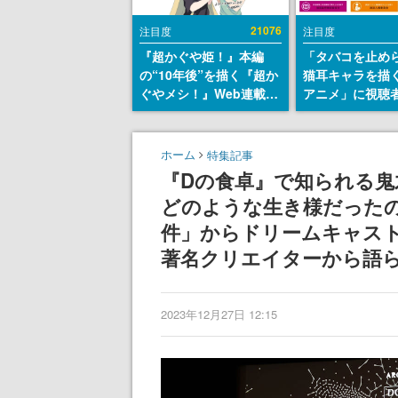
21076
注目度
注目度
『超かぐや姫！』本編
「タバコを止め
の“10年後”を描く『超か
猫耳キャラを描
ぐやメシ！』Web連載決
アニメ」に視聴
定。新たなWebマンガレ
から批判意見。
ーベル「ビビビコミッ
の使用と思しき
ク」にて特別話が掲載ス
めて、BPOが議
ホーム
特集記事
タート、あのお話には…
す
『Dの食卓』で知られる
まだ続きがある！
どのような生き様だったの
件」からドリームキャス
著名クリエイターから語ら
2023年12月27日 12:15