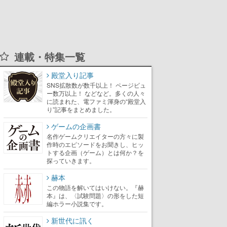
連載・特集一覧
殿堂入り記事
SNS拡散数が数千以上！ ページビュ
ー数万以上！ などなど。多くの人々
に読まれた、電ファミ渾身の“殿堂入
り”記事をまとめました。
ゲームの企画書
名作ゲームクリエイターの方々に製
作時のエピソードをお聞きし、ヒッ
トする企画（ゲーム）とは何か？を
探っていきます。
赫本
この物語を解いてはいけない。『赫
本』は、〈試験問題〉の形をした短
編ホラー小説集です。
新世代に訊く