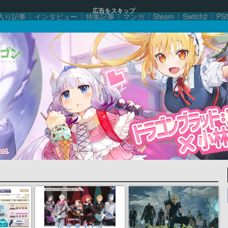
広告をスキップ
入り記事
インタビュー
特集記事
マンガ
Steam
Switch2
PS