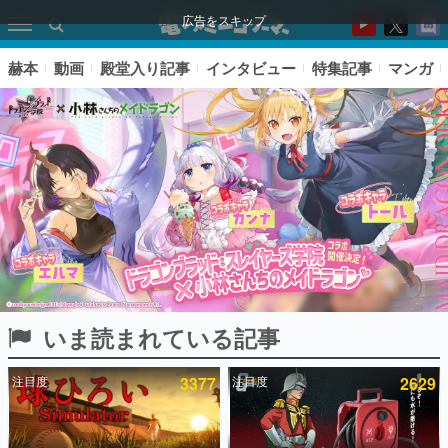
広告をスキップ
赫本
動画
殿堂入り記事
インタビュー
特集記事
マンガ
いま読まれている記事
ピックアップ
注目度
3377
注目度
2629
電ファミのいま読まれている記事ランキング
アプリセール情報