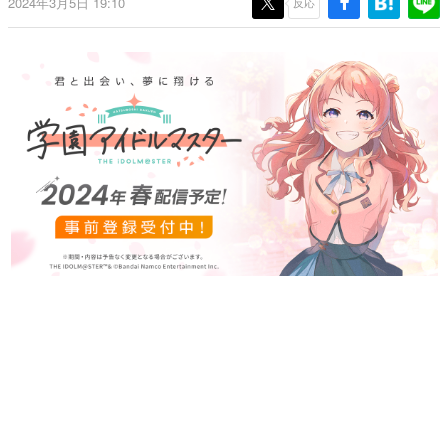
2024年3月5日 19:10
反応
日本のコンテンツ産業やカルチャーに与えた影響を探る企
画です。
日本モバイルゲーム産業史
日本のモバイルゲーム史における主要なトピック・タイト
ルを網羅するほか、開発者へのインタビューや識者による
解説を掲載。約20年の歴史が一望できる決定版！
若ゲのいたり〜ゲームクリエイターの青春〜
『うつヌケ』『ペンと箸』等で知られるマンガ家・田中圭
一先生によるゲーム業界レポートマンガです。
なんでゲームは面白い？
ゲーム開発者・hamatsu氏がゲームの魅力を画面や操作の
具体的な形から解き明かしていく、硬派で骨太な評論連載
です。
ゲームが変えた日本語
「経験値」「裏技」「ラスボス」… ゲームにまつわる言葉
の起源や用法の変遷を、コンピューター文化史研究家・タ
イニーP氏が徹底調査。
カテゴリ
特集記事