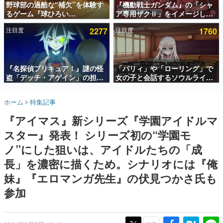
野球部の過酷な“補欠”を体験す
『機動戦士ガンダム』の「シャ
るゲーム『球ひろい
ア専用ザクⅡ」をイメージした
インタビュー
Simulator』が「1件」のウィッ
散水ホースリールが予約開始。
注目度
2277
注目度
1760
シュリストをもとにチェコ語に
本体にはシャアのパーソナルマ
連載・特集一覧
対応しSNSで話題に。『キング
ークやジオン公国軍のエンブレ
ダム・カム』開発元やチェコの
ム、型式番号などを配置
殿堂入り記事
プロ野球選手から称賛の声
SNS拡散数が数千以上！ ページビュー数万以上！ などな
『名探偵プリキュア！』謎の怪
「パリィ」や「ローリング」で
ど。多くの人々に読まれた、電ファミ渾身の“殿堂入り”記
盗「デッチ・アゲイン」の担当
女の子と会話するソウルライク
事をまとめました。
キャストは天﨑滉平さんと判
恋愛ゲーム『小早川さんはソウ
明。『Re:ゼロから始める異世
ルライク』無料公開。返事に失
ゲームの企画書
ホーム
特集記事
界生活』オットー役、『ヒプノ
敗すると「YOU DIED」
名作ゲームクリエイターの方々に製作時のエピソードをお
聞きし、ヒットする企画（ゲーム）とは何か？を探ってい
シスマイク』山田三郎役など
『アイマス』新シリーズ『学園アイドルマ
きます。
スター』発表！ シリーズ初の“学園モ
赫本
この物語を解いてはいけない。『赫本』は、〈試験問題〉
ノ”にした狙いは、アイドルたちの「成
の形をした短編ホラー小説集です。
長」を濃密に描くため。シナリオには『俺
妹』『エロマンガ先生』の伏見つかさ氏も
新世代に訊く
これからのデジタルゲーム市場を担う若きクリエイター達
参加
の姿を追い、彼らのルーツと情熱を探っていきます。
ゲーム世代の作家たち
ゲームに多大な影響を受けた作家さんに取材し、ゲームが