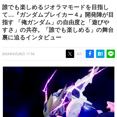
9年ぶりとなる日本公演を記念し
日本のコンテンツ産業やカルチャーに与えた影響を探る企
誰でも楽しめるジオラマモードを目指し
て
画です。
て…『ガンダムブレイカー４』開発陣が目
日本モバイルゲーム産業史
指す 「俺ガンダム」の自由度と「遊びや
日本のモバイルゲーム史における主要なトピック・タイト
ルを網羅するほか、開発者へのインタビューや識者による
すさ」の共存。「誰でも楽しめる」の舞台
解説を掲載。約20年の歴史が一望できる決定版！
裏に迫るインタビュー
若ゲのいたり〜ゲームクリエイターの青春〜
『うつヌケ』『ペンと箸』等で知られるマンガ家・田中圭
一先生によるゲーム業界レポートマンガです。
2024年8月26日 17:59
反応
なんでゲームは面白い？
ゲーム開発者・hamatsu氏がゲームの魅力を画面や操作の
具体的な形から解き明かしていく、硬派で骨太な評論連載
です。
ゲームが変えた日本語
「経験値」「裏技」「ラスボス」… ゲームにまつわる言葉
の起源や用法の変遷を、コンピューター文化史研究家・タ
イニーP氏が徹底調査。
カテゴリ
特集記事