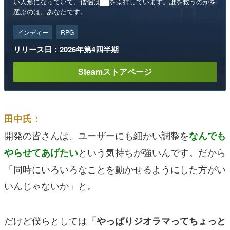
い人形になっていて、僧侶は██を崇拝しています。誰を救うのかを
選ぶのは、あなたです。
インディー
RPG
リリース日：2026年第4四半期
Steamストアページ
田中氏：
開発の皆さんは、ユーザーにも細かい調整を
なんでも
という気持ちが強いんです。だから
やらせてあげたい
「同時にいろいろなことを動かせるようにした方がい
いんじゃないか」と。
だけど僕らとしては
「やっぱりジオラマってちょっと