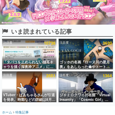
インタビュー
連載・特集一覧
殿堂入り記事
いま読まれている記事
SNS拡散数が数千以上！ ページビュー数万以上！ などな
ど。多くの人々に読まれた、電ファミ渾身の“殿堂入り”記
事をまとめました。
注目度
10736
注目度
3630
ゲームの企画書
名作ゲームクリエイターの方々に製作時のエピソードをお
聞きし、ヒットする企画（ゲーム）とは何か？を探ってい
「タバコを止められない猫耳キ
ゴッホの名画『ローヌ川の星月
きます。
ャラを描く深夜枠アニメ」に視
夜』をあしらった傘やトートバ
赫本
聴者の一部から批判意見。違法
ッグなどが登場。8月7日21時よ
この物語を解いてはいけない。『赫本』は、〈試験問題〉
注目度
2651
注目度
1364
薬物の使用と思しき描写も含め
り2日間限定で予約販売
の形をした短編ホラー小説集です。
て、BPOが議論を交わす
新世代に訊く
VTuber・ばあちゃるさんが引退
ジャミロクワイの名曲「Virtual
これからのデジタルゲーム市場を担う若きクリエイター達
の姿を追い、彼らのルーツと情熱を探っていきます。
を発表。時期などの詳細は8月9
Insanity」「Cosmic Girl」
日15時からの配信で説明
「Canned Heat」公式日本語字
幕付きMVがいきなり公開！
ゲーム世代の作家たち
ホーム
特集記事
「SUMMER SONIC 2026」での
ゲームに多大な影響を受けた作家さんに取材し、ゲームが