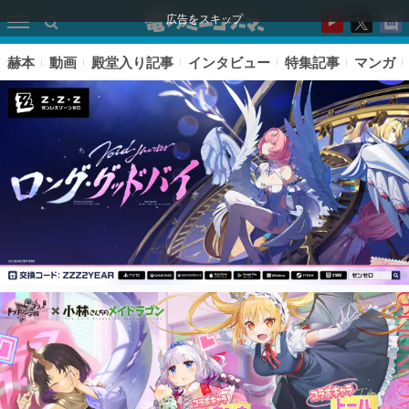
広告をスキップ
赫本
動画
殿堂入り記事
インタビュー
特集記事
マンガ
ピックアップ
電ファミのいま読まれている記事ランキング
アプリセール情報