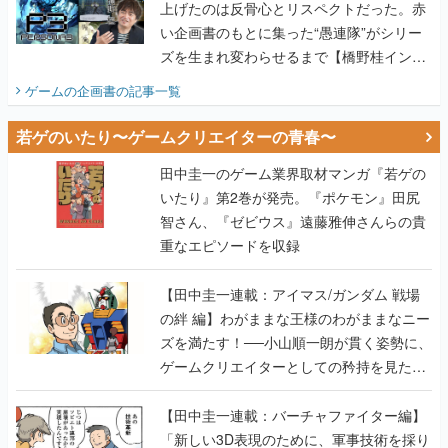
上げたのは反骨心とリスペクトだった。赤
い企画書のもとに集った“愚連隊”がシリー
ズを生まれ変わらせるまで【橋野桂インタ
ビュー】
ゲームの企画書
の記事一覧
若ゲのいたり〜ゲームクリエイターの青春〜
田中圭一のゲーム業界取材マンガ『若ゲの
いたり』第2巻が発売。『ポケモン』田尻
智さん、『ゼビウス』遠藤雅伸さんらの貴
重なエピソードを収録
【田中圭一連載：アイマス/ガンダム 戦場
の絆 編】わがままな王様のわがままなニー
ズを満たす！──小山順一朗が貫く姿勢に、
ゲームクリエイターとしての矜持を見た
【若ゲのいたり最終回】
【田中圭一連載：バーチャファイター編】
「新しい3D表現のために、軍事技術を採り