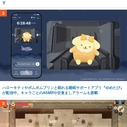
す
2
ハローキティやポムポムプリンと眠れる睡眠サポートアプリ『ゆめたび』
が配信中。キャラごとのASMRや目覚ましアラームも搭載
3