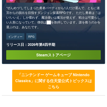
“ぜんめつ”してしまった勇者パーティから1人だけ選んで、ともに迷
宮からの脱出を目指すダンジョン探索RPGです。 ただし勇者は「は
い/いいえ」しか喋れず、魔法使いは魔法が使えず、戦士は可愛らし
い人形になっていて、僧侶は██を崇拝しています。誰を救うのかを
選ぶのは、あなたです。
インディー
RPG
リリース日：2026年第4四半期
Steamストアページ
「ニンテンドー ゲームキューブ Nintendo
Classics」に関する任天堂公式トピックスは
こちら