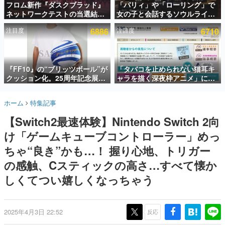
フロム新作『ダスクブラッド』
「パリィ」や「ローリング」で
ネットワークテストの当選結果
女の子と会話するソウルライク
インタビュー
が8月7日22時に発表。応募サイ
恋愛ゲーム『小早川さんはソウ
注目度
6886
注目度
6710
トのマイページから確認可能、
ルライク』無料公開。返事に失
連載・特集一覧
テスト実施は8月21日～24日
敗すると「YOU DIED」
殿堂入り記事
SNS拡散数が数千以上！ ページビュー数万以上！ などな
『FF10』の“ブリッツボール”が
「タバコを止められない猫耳キ
ど。多くの人々に読まれた、電ファミ渾身の“殿堂入り”記
クッション化。25周年記念展
ャラを描く深夜枠アニメ」に視
事をまとめました。
「FINAL FANTASY X
聴者の一部から批判意見。違法
MUSEUM-幻光の記憶-」のグッ
薬物の使用と思しき描写も含め
ゲームの企画書
ホーム
特集記事
ズ情報が一部公開
て、BPOが議論を交わす
名作ゲームクリエイターの方々に製作時のエピソードをお
聞きし、ヒットする企画（ゲーム）とは何か？を探ってい
【Switch2最速体験】Nintendo Switch 2向
きます。
け「ゲームキューブコントローラー」めっ
赫本
この物語を解いてはいけない。『赫本』は、〈試験問題〉
ちゃ“良き”かも…！ 握り心地、トリガー
の形をした短編ホラー小説集です。
の感触、Cスティックの高さ…すべて懐か
しくてつい嬉しくなっちゃう
新世代に訊く
これからのデジタルゲーム市場を担う若きクリエイター達
の姿を追い、彼らのルーツと情熱を探っていきます。
2025年4月3日 22:52
反応
ゲーム世代の作家たち
ゲームに多大な影響を受けた作家さんに取材し、ゲームが