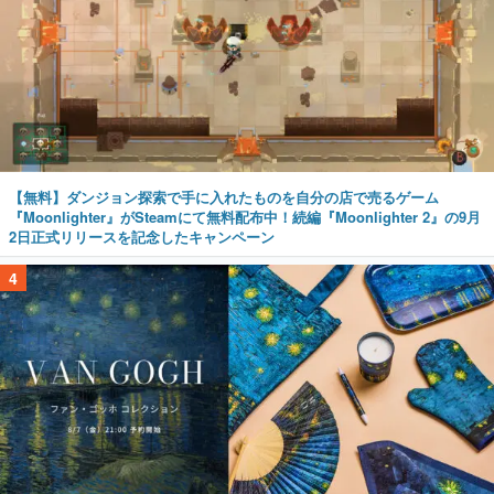
【無料】ダンジョン探索で手に入れたものを自分の店で売るゲーム
『Moonlighter』がSteamにて無料配布中！続編『Moonlighter 2』の9月
2日正式リリースを記念したキャンペーン
4