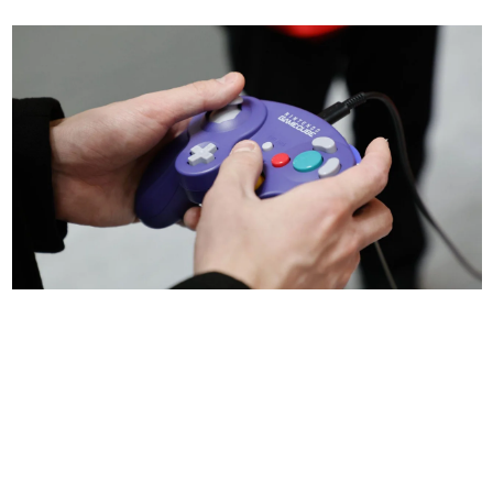
日本のコンテンツ産業やカルチャーに与えた影響を探る企
画です。
日本モバイルゲーム産業史
日本のモバイルゲーム史における主要なトピック・タイト
ルを網羅するほか、開発者へのインタビューや識者による
解説を掲載。約20年の歴史が一望できる決定版！
若ゲのいたり〜ゲームクリエイターの青春〜
『うつヌケ』『ペンと箸』等で知られるマンガ家・田中圭
一先生によるゲーム業界レポートマンガです。
なんでゲームは面白い？
ゲーム開発者・hamatsu氏がゲームの魅力を画面や操作の
具体的な形から解き明かしていく、硬派で骨太な評論連載
です。
ゲームが変えた日本語
「経験値」「裏技」「ラスボス」… ゲームにまつわる言葉
の起源や用法の変遷を、コンピューター文化史研究家・タ
イニーP氏が徹底調査。
カテゴリ
特集記事