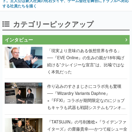
ト。主人公は新入社員の侘石ダイヤ、ゲーム会社を舞台にトラブルへ対応
する社員たちを描く
カテゴリーピックアップ
インタビュー
「現実より意味のある仮想世界を作る」
──『EVE Online』の生みの親が18年掲げ
続ける”クレイジーな宣言”は、比喩ではな
く本気だった
作り込みのすさまじさにコラボ先も驚嘆
──『Wizardry Variants Daphne』
×『FFXI』コラボが期間限定なのにジョブ
もキャラも武器も戦闘システムもワンオフ
で作り込まれた理由を両ディレクターに聞
く
『TATSUJIN』の弓削雅稔×『ライデンファ
イターズ』の齋藤貴幸──かつて縦シュー全