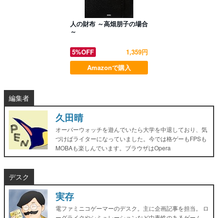
人の財布 ～高畑朋子の場合
～
5%OFF
1,359円
Amazonで購入
編集者
久田晴
オーバーウォッチを遊んでいたら大学を中退しており、気
づけばライターになっていました。今では格ゲーもFPSも
MOBAも楽しんでいます。ブラウザはOpera
デスク
実存
電ファミニコゲーマーのデスク。主に企画記事を担当。 ロ
ーグライクやシミュレーションなど中毒性のあるゲーム、