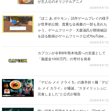
が主人公のオリジナルアニメ
2026年8月7日
『ぽこ あ ポケモン』試作ゲームプレイの様子
が世界初公開、貴重な企画書の一部も見れち
ゃう。ゲームフリーク・大森滋氏が開発秘話
を語る動画がゲームフリーク公式YouTubeで
公開中
2026年8月7日
カプコンが令和8年熊本地震への支援として
「義援金1000万円」の寄付を発表
2026年8月7日
『デビル メイ クライ 5』の激辛担々麺「デビ
ル メイ カライ」が爆誕。“スタイリッシュに
完食しました”と公式が報告
2026年8月7日
暗い深海を探索するホラーゲーム『Dark of