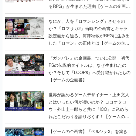
るRPG」が生まれた理由【ゲームの企画
書】
なにが、人を「ロマンシング」させるの
か？『ロマサガ2』当時の企画書とキャラ
設定画から迫る、河津秋敏がRPGに生み出
した「ロマン」の正体とは【ゲームの企画
書】
『ガンパレ』の企画書、ついに公開━初代
PSの伝説的タイトルは、なぜ生まれたの
か？そして『LOOP8』へ受け継がれたもの
【ゲームの企画書】
世界が認めるゲームデザイナー・上田文人
とはいったい何が凄いのか？ ヨコオタロ
ウ・外山圭一郎らと共に『ICO』に込めら
れたこだわりを語り尽くす！【ゲームの企
画書】
【ゲームの企画書】『ペルソナ3』を築き