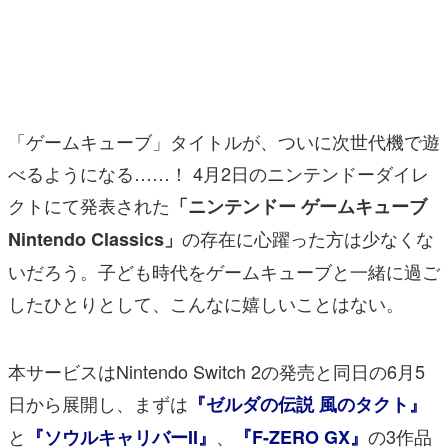
マンガ
女性向け
アプリレビュー
「ゲームキューブ」タイトルが、ついに次世代機で遊
その他
べるようになる……！ 4月2日のニンテンドーダイレ
クトにて発表された
「ニンテンドー ゲームキューブ
電ファミニコゲーマーとは？
の存在に心躍った方は少なくな
Nintendo Classics」
運営：株式会社マレ
いだろう。子ども時代をゲームキューブと一緒に過ご
したひとりとして、こんなに嬉しいことはない。
本サービスはNintendo Switch 2の発売と同日の6月5
日から展開し、まずは
『ゼルダの伝説 風のタクト』
と
、
の3作品
『ソウルキャリバーII』
『F-ZERO GX』