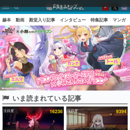
広告をスキップ
赫本
動画
殿堂入り記事
インタビュー
特集記事
マンガ
いま読まれている記事
ピックアップ
注目度
16236
注目度
9394
電ファミのいま読まれている記事ランキング
アプリセール情報