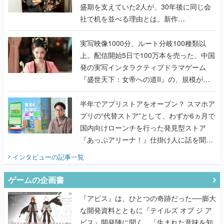
盛期を支えていた2人が、30年後に同じ会
社で机を並べる理由とは。新作
『TATSUJIN EXTREME』で初タッグを組
んだレジェンド2人に訊く開発秘話
実写映像1000分、ルート分岐100種類以
上。配信開始5日で100万本を売った、中国
発の実写インタラクティブドラマゲーム
『盛世天下：女帝への道II』の、規模が違
うこだわりをプロデューサーに聞いた
半年でアプリストアをオープン？ スマホア
プリの“代替ストア”として、わずか6ヵ月で
国内向けローンチを行った発見型ストア
『あっぷアリーナ！』仕掛け人に話を聞い
てみた
インタビュー
の記事一覧
ゲームの企画書
『アビス』は、ひとつの奇跡だった──膨大
な開発資料とともに『テイルズ オブ ジ ア
ビス』開発陣に聞く、「生まれた意味を知