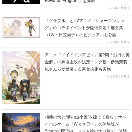
Rewards Program」を発表
2026年8月8日
『グラブル』とTVアニメ『シャーマンキン
グ』のコラボイベントが開催決定！麻倉葉
（CV：日笠陽子）のビジュアルも公開
2026年8月8日
アニメ『メイドインアビス』第2期「烈日の黄
金郷」の劇場上映が決定！レグ役・伊瀬茉莉
也さんらが登壇する舞台挨拶も実施
2026年8月8日
相棒の犬と“夢の山小屋”を建てて暮らすサバ
イバルゲーム『Wild n Chill』の体験版が
Steamで配信中。ドット絵の大自然で、喧騒