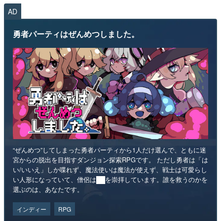
AD
勇者パーティはぜんめつしました。
“ぜんめつ”してしまった勇者パーティから1人だけ選んで、ともに迷
宮からの脱出を目指すダンジョン探索RPGです。 ただし勇者は「は
い/いいえ」しか喋れず、魔法使いは魔法が使えず、戦士は可愛らし
い人形になっていて、僧侶は██を崇拝しています。誰を救うのかを
選ぶのは、あなたです。
インディー
RPG