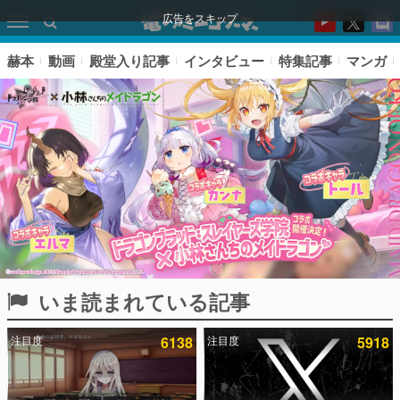
広告をスキップ
赫本
動画
殿堂入り記事
インタビュー
特集記事
マンガ
いま読まれている記事
ピックアップ
注目度
6138
注目度
5918
電ファミのいま読まれている記事ランキング
アプリセール情報