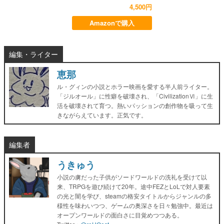
4,500円
Amazonで購入
編集・ライター
恵那
ル・グィンの小説とホラー映画を愛する半人前ライター。
「ジルオール」に性癖を破壊され、「CivilizationⅥ」に生
活を破壊されて育つ。熱いパッションの創作物を吸って生
きながらえています。正気です。
編集者
うきゅう
小説の虜だった子供がソードワールドの洗礼を受けて以
来、TRPGを遊び続けて20年。途中FEZとLoLで対人要素
の光と闇を学び、steamの格安タイトルからジャンルの多
様性を味わいつつ、ゲームの奥深さを日々勉強中。最近は
オープンワールドの面白さに目覚めつつある。