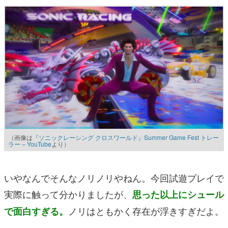
（画像は
『ソニックレーシング クロスワールド』Summer Game Fest トレー
ラー – YouTube
より）
いやなんでそんなノリノリやねん。今回試遊プレイで
実際に触って分かりましたが、
思った以上にシュール
ノリはともかく存在が浮きすぎだよ。
で面白すぎる。