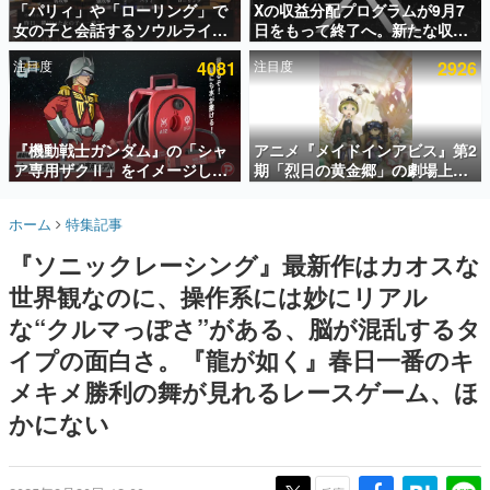
「パリィ」や「ローリング」で
Xの収益分配プログラムが9月7
女の子と会話するソウルライク
日をもって終了へ。新たな収益
インタビュー
恋愛ゲーム『小早川さんはソウ
化制度「Original Content
注目度
4081
注目度
2926
ルライク』無料公開。返事に失
Rewards Program」を発表
連載・特集一覧
敗すると「YOU DIED」
殿堂入り記事
SNS拡散数が数千以上！ ページビュー数万以上！ などな
『機動戦士ガンダム』の「シャ
アニメ『メイドインアビス』第2
ど。多くの人々に読まれた、電ファミ渾身の“殿堂入り”記
ア専用ザクⅡ」をイメージした
期「烈日の黄金郷」の劇場上映
事をまとめました。
散水ホースリールが予約開始。
が決定！レグ役・伊瀬茉莉也さ
本体にはシャアのパーソナルマ
んらが登壇する舞台挨拶も実施
ゲームの企画書
ホーム
特集記事
ークやジオン公国軍のエンブレ
名作ゲームクリエイターの方々に製作時のエピソードをお
聞きし、ヒットする企画（ゲーム）とは何か？を探ってい
ム、型式番号などを配置
『ソニックレーシング』最新作はカオスな
きます。
世界観なのに、操作系には妙にリアル
赫本
この物語を解いてはいけない。『赫本』は、〈試験問題〉
な“クルマっぽさ”がある、脳が混乱するタ
の形をした短編ホラー小説集です。
イプの面白さ。『龍が如く』春日一番のキ
メキメ勝利の舞が見れるレースゲーム、ほ
新世代に訊く
これからのデジタルゲーム市場を担う若きクリエイター達
かにない
の姿を追い、彼らのルーツと情熱を探っていきます。
ゲーム世代の作家たち
ゲームに多大な影響を受けた作家さんに取材し、ゲームが