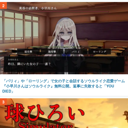
2
「パリィ」や「ローリング」で女の子と会話するソウルライク恋愛ゲーム
『小早川さんはソウルライク』無料公開。返事に失敗すると「YOU
DIED」
3