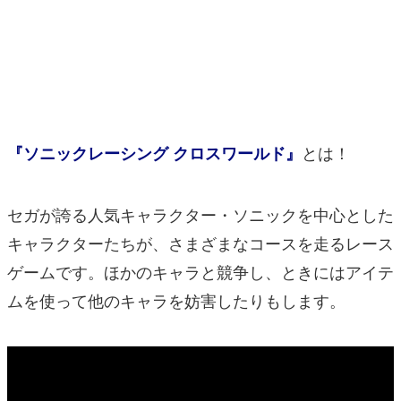
マンガ
女性向け
アプリレビュー
その他
とは！
『ソニックレーシング クロスワールド』
電ファミニコゲーマーとは？
セガが誇る人気キャラクター・ソニックを中心とした
運営：株式会社マレ
キャラクターたちが、さまざまなコースを走るレース
ゲームです。ほかのキャラと競争し、ときにはアイテ
ムを使って他のキャラを妨害したりもします。