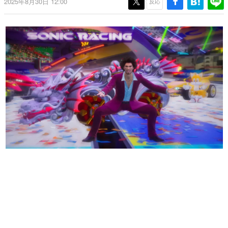
2025年8月30日 12:00
反応
日本のコンテンツ産業やカルチャーに与えた影響を探る企
画です。
日本モバイルゲーム産業史
日本のモバイルゲーム史における主要なトピック・タイト
ルを網羅するほか、開発者へのインタビューや識者による
解説を掲載。約20年の歴史が一望できる決定版！
若ゲのいたり〜ゲームクリエイターの青春〜
『うつヌケ』『ペンと箸』等で知られるマンガ家・田中圭
一先生によるゲーム業界レポートマンガです。
なんでゲームは面白い？
ゲーム開発者・hamatsu氏がゲームの魅力を画面や操作の
具体的な形から解き明かしていく、硬派で骨太な評論連載
です。
ゲームが変えた日本語
「経験値」「裏技」「ラスボス」… ゲームにまつわる言葉
の起源や用法の変遷を、コンピューター文化史研究家・タ
イニーP氏が徹底調査。
カテゴリ
特集記事