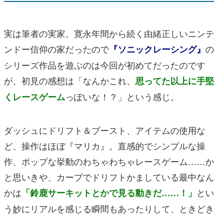
実は筆者の実家、寛永年間から続く由緒正しいニンテ
ンドー信仰の家だったので
の
『ソニックレーシング』
シリーズ作品を遊ぶのは今回が初めてだったのです
が、初見の感想は「なんかこれ、
思ってた以上に手堅
っぽいな！？」という感じ。
くレースゲーム
ダッシュにドリフト＆ブースト、アイテムの使用な
ど、操作はほぼ『マリカ』。直感的でシンプルな操
作、ポップな挙動のわちゃわちゃレースゲーム……か
と思いきや、カーブでドリフトかましている最中なん
かは
とい
「鈴鹿サーキットとかで見る動きだ……！」
う妙にリアルを感じる瞬間もあったりして、ときどき