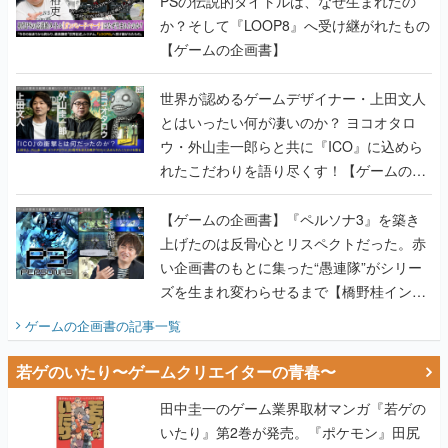
PSの伝説的タイトルは、なぜ生まれたの
か？そして『LOOP8』へ受け継がれたもの
【ゲームの企画書】
世界が認めるゲームデザイナー・上田文人
とはいったい何が凄いのか？ ヨコオタロ
ウ・外山圭一郎らと共に『ICO』に込めら
れたこだわりを語り尽くす！【ゲームの企
画書】
【ゲームの企画書】『ペルソナ3』を築き
上げたのは反骨心とリスペクトだった。赤
い企画書のもとに集った“愚連隊”がシリー
ズを生まれ変わらせるまで【橋野桂インタ
ビュー】
ゲームの企画書
の記事一覧
若ゲのいたり〜ゲームクリエイターの青春〜
田中圭一のゲーム業界取材マンガ『若ゲの
いたり』第2巻が発売。『ポケモン』田尻