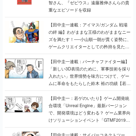
智さん、『ゼビウス』遠藤雅伸さんらの貴
重なエピソードを収録
【田中圭一連載：アイマス/ガンダム 戦場
の絆 編】わがままな王様のわがままなニー
ズを満たす！──小山順一朗が貫く姿勢に、
ゲームクリエイターとしての矜持を見た
【若ゲのいたり最終回】
【田中圭一連載：バーチャファイター編】
「新しい3D表現のために、軍事技術を採り
入れたい」世界情勢を味方につけて、ゲー
ムに革命をもたらした鈴木 裕の功績【若ゲ
のいたり】
【田中圭一：若ゲのいたり】ゲーム開発統
合環境「Unreal Engine」最新バージョン
で、開発環境はどう変わる？ ゲーム業界向
けソリューションイベント「GTMF2019」
に行って、より理解を深めよう【PR】
【田中圭一連載：サイバーコネクトツー