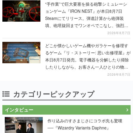
“手作業”で巨大要塞を操る砲撃シミュレーシ
ョンゲーム『IRON NEST』が本日8月7日
Steamにてリリース。弾道計算から砲弾装
填、砲塔旋回までワンオペでこなし、強烈な
一撃をブチかませるロマンある作品
2026年8月7日
どこか懐かしいゲーム機やガラケーを修理す
るゲーム『リ・ストーリー: 思い出修理屋』が
本日8月7日発売。電子機器を分解したり掃除
したりしながら、お客さん一人ひとりの物語
に耳を傾ける
2026年8月7日
カテゴリーピックアップ
インタビュー
作り込みのすさまじさにコラボ先も驚嘆
──『Wizardry Variants Daphne』