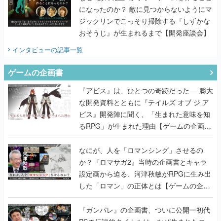
になったのか？ 敵に見つからないようにマ
ジックリンでこっそり掃除する『しずかな
おそうじ』が生まれるまで【開発座談会】
インタビュー
の記事一覧
ゲームの企画書
『アビス』は、ひとつの奇跡だった──膨大
な開発資料とともに『テイルズ オブ ジ ア
ビス』開発陣に聞く、「生まれた意味を知
るRPG」が生まれた理由【ゲームの企画
書】
なにが、人を「ロマンシング」させるの
か？『ロマサガ2』当時の企画書とキャラ
設定画から迫る、河津秋敏がRPGに生み出
した「ロマン」の正体とは【ゲームの企画
書】
『ガンパレ』の企画書、ついに公開━初代