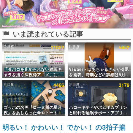
インタビュー
連載・特集一覧
いま読まれている記事
殿堂入り記事
SNS拡散数が数千以上！ ページビュー数万以上！ などな
ど。多くの人々に読まれた、電ファミ渾身の“殿堂入り”記
注目度
11022
注目度
5852
事をまとめました。
ゲームの企画書
名作ゲームクリエイターの方々に製作時のエピソードをお
聞きし、ヒットする企画（ゲーム）とは何か？を探ってい
「タバコを止められない猫耳キ
VTuber・ばあちゃるさんが引退
きます。
ャラを描く深夜枠アニメ」に視
を発表。時期などの詳細は8月9
聴者の一部から批判意見。違法
日15時からの配信で説明
赫本
注目度
4466
注目度
3179
薬物の使用と思しき描写も含め
この物語を解いてはいけない。『赫本』は、〈試験問題〉
て、BPOが議論を交わす
の形をした短編ホラー小説集です。
新世代に訊く
ゴッホの名画『ローヌ川の星月
ハローキティやポムポムプリン
これからのデジタルゲーム市場を担う若きクリエイター達
夜』をあしらった傘やトートバ
と眠れる睡眠サポートアプリ
の姿を追い、彼らのルーツと情熱を探っていきます。
ッグなどが登場。8月7日21時よ
『ゆめたび』が配信中。キャラ
り2日間限定で予約販売
ごとのASMRや目覚ましアラー
明るい！ かわいい！ でかい！ の3拍子揃
ゲーム世代の作家たち
ムも搭載
ゲームに多大な影響を受けた作家さんに取材し、ゲームが