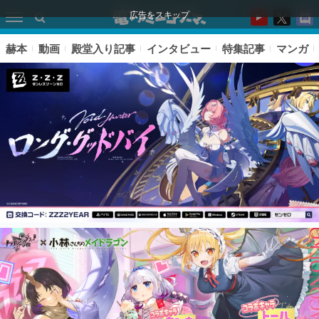
広告をスキップ
赫本
動画
殿堂入り記事
インタビュー
特集記事
マンガ
ピックアップ
電ファミのいま読まれている記事ランキング
アプリセール情報