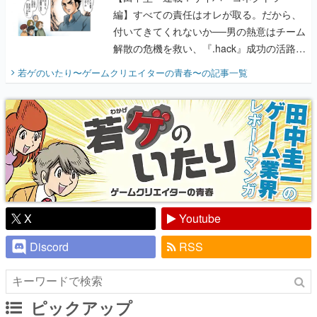
編】すべての責任はオレが取る。だから、
付いてきてくれないか──男の熱意はチーム
解散の危機を救い、『.hack』成功の活路を
開く。業界の快男児・松山 洋に流れる血は
若ゲのいたり〜ゲームクリエイターの青春〜
の記事一覧
『少年ジャンプ』色だった【若ゲのいた
り】
X
Youtube
Discord
RSS
ピックアップ