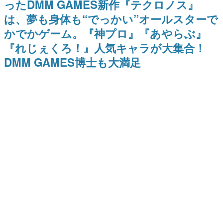
ったDMM GAMES新作『テクロノス』
日本のコンテンツ産業やカルチャーに与えた影響を探る企
は、夢も身体も“でっかい”オールスターで
画です。
かでかゲーム。『神プロ』『あやらぶ』
日本モバイルゲーム産業史
日本のモバイルゲーム史における主要なトピック・タイト
『れじぇくろ！』人気キャラが大集合！
ルを網羅するほか、開発者へのインタビューや識者による
解説を掲載。約20年の歴史が一望できる決定版！
DMM GAMES博士も大満足
若ゲのいたり〜ゲームクリエイターの青春〜
『うつヌケ』『ペンと箸』等で知られるマンガ家・田中圭
一先生によるゲーム業界レポートマンガです。
なんでゲームは面白い？
ゲーム開発者・hamatsu氏がゲームの魅力を画面や操作の
具体的な形から解き明かしていく、硬派で骨太な評論連載
です。
ゲームが変えた日本語
「経験値」「裏技」「ラスボス」… ゲームにまつわる言葉
の起源や用法の変遷を、コンピューター文化史研究家・タ
イニーP氏が徹底調査。
カテゴリ
特集記事