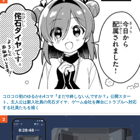
コロコロ初のゆるかわ4コマ『まだサ終しないんですか？』公開スター
ト。主人公は新入社員の侘石ダイヤ、ゲーム会社を舞台にトラブルへ対応
する社員たちを描く
3