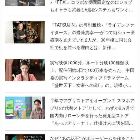
×『FFXI』コラボが期間限定なのにジョブ
もキャラも武器も戦闘システムもワンオフ
で作り込まれた理由を両ディレクターに聞
く
『TATSUJIN』の弓削雅稔×『ライデンファ
イターズ』の齋藤貴幸──かつて縦シュー全
盛期を支えていた2人が、30年後に同じ会
社で机を並べる理由とは。新作
『TATSUJIN EXTREME』で初タッグを組
んだレジェンド2人に訊く開発秘話
実写映像1000分、ルート分岐100種類以
上。配信開始5日で100万本を売った、中国
発の実写インタラクティブドラマゲーム
『盛世天下：女帝への道II』の、規模が違
うこだわりをプロデューサーに聞いた
半年でアプリストアをオープン？ スマホア
プリの“代替ストア”として、わずか6ヵ月で
国内向けローンチを行った発見型ストア
『あっぷアリーナ！』仕掛け人に話を聞い
てみた
なぜ “あの花王” がホラーゲームを作ること