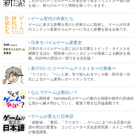
これからのデジタルゲーム市場を担う若きクリエイター達の姿
を追い、彼らのルーツと情熱を探っていきます。
ゲーム世代の作家たち
ゲームに多大な影響を受けた作家さんに取材し、ゲームが日本
のコンテンツ産業やカルチャーに与えた影響を探る企画です。
日本モバイルゲーム産業史
日本のモバイルゲーム史における主要なトピック・タイトルを
網羅するほか、開発者へのインタビューや識者による解説を掲
載。約20年の歴史が一望できる決定版！
若ゲのいたり〜ゲームクリエイターの青春〜
『うつヌケ』『ペンと箸』等で知られるマンガ家・田中圭一先
生によるゲーム業界レポートマンガです。
なんでゲームは面白い？
ゲーム開発者・hamatsu氏がゲームの魅力を画面や操作の具体的
な形から解き明かしていく、硬派で骨太な評論連載です。
ゲームが変えた日本語
「経験値」「裏技」「ラスボス」… ゲームにまつわる言葉の起
源や用法の変遷を、コンピューター文化史研究家・タイニーP氏
が徹底調査。