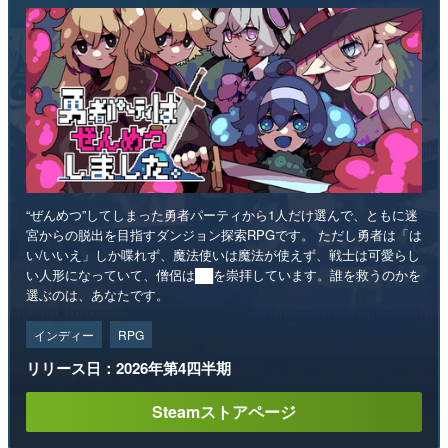
“ぜんめつ”してしまった勇者パーティから1人だけ選んで、ともに迷
宮からの脱出を目指すダンジョン探索RPGです。 ただし勇者は「は
い/いいえ」しか喋れず、魔法使いは魔法が使えず、戦士は可愛らし
い人形になっていて、僧侶は██を崇拝しています。誰を救うのかを
選ぶのは、あなたです。
インディー
RPG
リリース日：2026年第4四半期
Steamストアページ