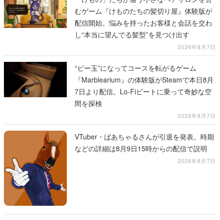
むゲーム『けものたちの髪切り屋』体験版が
配信開始。悩みを持ったお客様と会話を交わ
し“本当に望んでる髪型”を見つけ出す
2026年8月7日
“ビー玉”になってコースを転がるゲーム
『Marblearium』の体験版がSteamで本日8月
7日より配信。Lo-Fiビートに乗って奇妙な空
間を探検
2026年8月7日
VTuber・ばあちゃるさんが引退を発表。時期
などの詳細は8月9日15時からの配信で説明
2026年8月7日