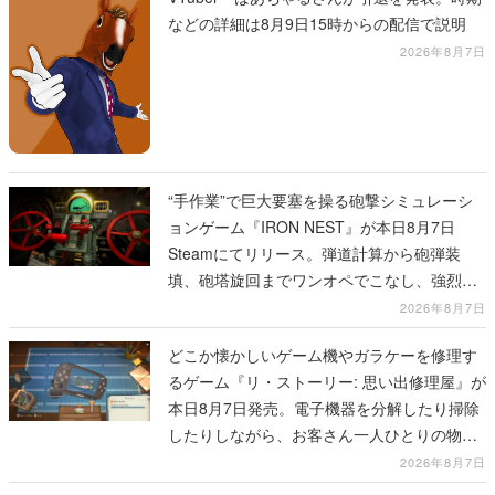
などの詳細は8月9日15時からの配信で説明
2026年8月7日
“手作業”で巨大要塞を操る砲撃シミュレーシ
ョンゲーム『IRON NEST』が本日8月7日
Steamにてリリース。弾道計算から砲弾装
填、砲塔旋回までワンオペでこなし、強烈な
一撃をブチかませるロマンある作品
2026年8月7日
どこか懐かしいゲーム機やガラケーを修理す
るゲーム『リ・ストーリー: 思い出修理屋』が
本日8月7日発売。電子機器を分解したり掃除
したりしながら、お客さん一人ひとりの物語
に耳を傾ける
2026年8月7日