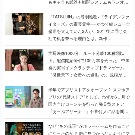
もキャラも武器も戦闘システムもワンオフ
で作り込まれた理由を両ディレクターに聞
く
『TATSUJIN』の弓削雅稔×『ライデンファ
イターズ』の齋藤貴幸──かつて縦シュー全
盛期を支えていた2人が、30年後に同じ会
社で机を並べる理由とは。新作
『TATSUJIN EXTREME』で初タッグを組
んだレジェンド2人に訊く開発秘話
実写映像1000分、ルート分岐100種類以
上。配信開始5日で100万本を売った、中国
発の実写インタラクティブドラマゲーム
『盛世天下：女帝への道II』の、規模が違
うこだわりをプロデューサーに聞いた
半年でアプリストアをオープン？ スマホア
プリの“代替ストア”として、わずか6ヵ月で
国内向けローンチを行った発見型ストア
『あっぷアリーナ！』仕掛け人に話を聞い
てみた
なぜ “あの花王” がホラーゲームを作ること
になったのか？ 敵に見つからないようにマ