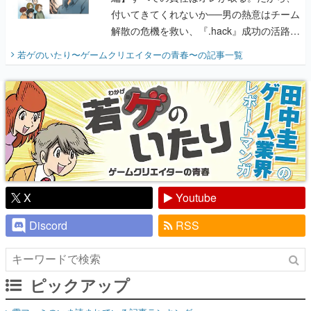
付いてきてくれないか──男の熱意はチーム
解散の危機を救い、『.hack』成功の活路を
開く。業界の快男児・松山 洋に流れる血は
若ゲのいたり〜ゲームクリエイターの青春〜
の記事一覧
『少年ジャンプ』色だった【若ゲのいた
り】
X
Youtube
Discord
RSS
ピックアップ