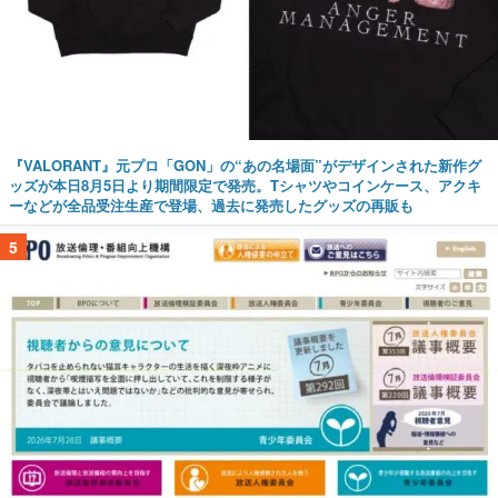
『VALORANT』元プロ「GON」の“あの名場面”がデザインされた新作グ
ッズが本日8月5日より期間限定で発売。Tシャツやコインケース、アクキ
ーなどが全品受注生産で登場、過去に発売したグッズの再販も
5