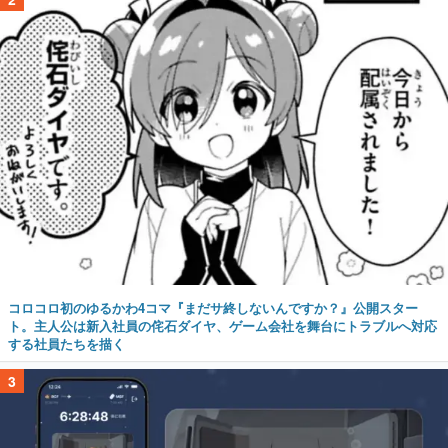
コロコロ初のゆるかわ4コマ『まだサ終しないんですか？』公開スター
ト。主人公は新入社員の侘石ダイヤ、ゲーム会社を舞台にトラブルへ対応
する社員たちを描く
3