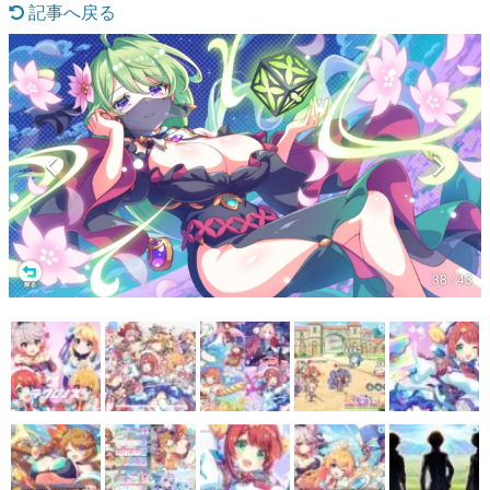
記事へ戻る
マンガ
女性向け
アプリレビュー
その他
電ファミニコゲーマーとは？
運営：株式会社マレ
38 / 43