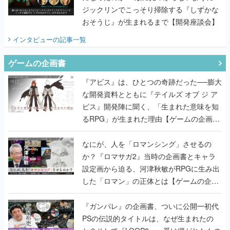
ジックリンでこっそり掃除する『しずかな
おそうじ』が生まれるまで【開発座談会】
インタビュー
の記事一覧
ゲームの企画書
『アビス』は、ひとつの奇跡だった──膨大
な開発資料とともに『テイルズ オブ ジ ア
ビス』開発陣に聞く、「生まれた意味を知
るRPG」が生まれた理由【ゲームの企画
書】
なにが、人を「ロマンシング」させるの
か？『ロマサガ2』当時の企画書とキャラ
設定画から迫る、河津秋敏がRPGに生み出
した「ロマン」の正体とは【ゲームの企画
書】
『ガンパレ』の企画書、ついに公開━初代
PSの伝説的タイトルは、なぜ生まれたの