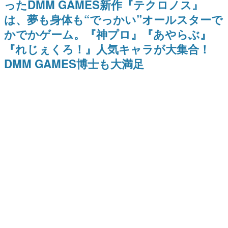
ったDMM GAMES新作『テクロノス』
日本のコンテンツ産業やカルチャーに与えた影響を探る企
は、夢も身体も“でっかい”オールスターで
画です。
かでかゲーム。『神プロ』『あやらぶ』
日本モバイルゲーム産業史
日本のモバイルゲーム史における主要なトピック・タイト
『れじぇくろ！』人気キャラが大集合！
ルを網羅するほか、開発者へのインタビューや識者による
解説を掲載。約20年の歴史が一望できる決定版！
DMM GAMES博士も大満足
若ゲのいたり〜ゲームクリエイターの青春〜
『うつヌケ』『ペンと箸』等で知られるマンガ家・田中圭
一先生によるゲーム業界レポートマンガです。
なんでゲームは面白い？
ゲーム開発者・hamatsu氏がゲームの魅力を画面や操作の
具体的な形から解き明かしていく、硬派で骨太な評論連載
です。
ゲームが変えた日本語
「経験値」「裏技」「ラスボス」… ゲームにまつわる言葉
の起源や用法の変遷を、コンピューター文化史研究家・タ
イニーP氏が徹底調査。
カテゴリ
特集記事