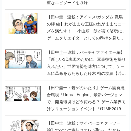
重なエピソードを収録
【田中圭一連載：アイマス/ガンダム 戦場
の絆 編】わがままな王様のわがままなニー
ズを満たす！──小山順一朗が貫く姿勢に、
ゲームクリエイターとしての矜持を見た
【若ゲのいたり最終回】
【田中圭一連載：バーチャファイター編】
「新しい3D表現のために、軍事技術を採り
入れたい」世界情勢を味方につけて、ゲー
ムに革命をもたらした鈴木 裕の功績【若ゲ
のいたり】
【田中圭一：若ゲのいたり】ゲーム開発統
合環境「Unreal Engine」最新バージョン
で、開発環境はどう変わる？ ゲーム業界向
けソリューションイベント「GTMF2019」
に行って、より理解を深めよう【PR】
【田中圭一連載：サイバーコネクトツー
編】すべての責任はオレが取る。だから、