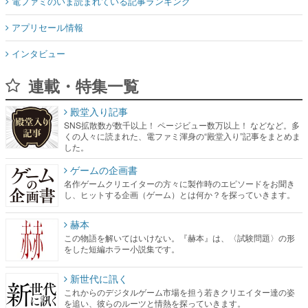
電ファミのいま読まれている記事ランキング
アプリセール情報
インタビュー
連載・特集一覧
殿堂入り記事
SNS拡散数が数千以上！ ページビュー数万以上！ などなど。多
くの人々に読まれた、電ファミ渾身の“殿堂入り”記事をまとめま
した。
ゲームの企画書
名作ゲームクリエイターの方々に製作時のエピソードをお聞き
し、ヒットする企画（ゲーム）とは何か？を探っていきます。
赫本
この物語を解いてはいけない。『赫本』は、〈試験問題〉の形
をした短編ホラー小説集です。
新世代に訊く
これからのデジタルゲーム市場を担う若きクリエイター達の姿
を追い、彼らのルーツと情熱を探っていきます。