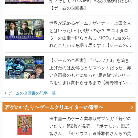
か？そして『LOOP8』へ受け継がれたもの
【ゲームの企画書】
世界が認めるゲームデザイナー・上田文人
とはいったい何が凄いのか？ ヨコオタロ
ウ・外山圭一郎らと共に『ICO』に込めら
れたこだわりを語り尽くす！【ゲームの企
画書】
【ゲームの企画書】『ペルソナ3』を築き
上げたのは反骨心とリスペクトだった。赤
い企画書のもとに集った“愚連隊”がシリー
ズを生まれ変わらせるまで【橋野桂インタ
ビュー】
ゲームの企画書
の記事一覧
若ゲのいたり〜ゲームクリエイターの青春〜
田中圭一のゲーム業界取材マンガ『若ゲの
いたり』第2巻が発売。『ポケモン』田尻
智さん、『ゼビウス』遠藤雅伸さんらの貴