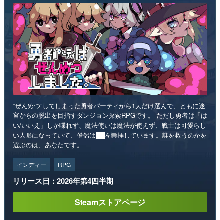
“ぜんめつ”してしまった勇者パーティから1人だけ選んで、ともに迷
宮からの脱出を目指すダンジョン探索RPGです。 ただし勇者は「は
い/いいえ」しか喋れず、魔法使いは魔法が使えず、戦士は可愛らし
い人形になっていて、僧侶は██を崇拝しています。誰を救うのかを
選ぶのは、あなたです。
インディー
RPG
リリース日：2026年第4四半期
Steamストアページ