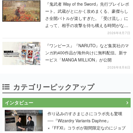
『鬼武者 Way of the Sword』先行プレイレポ
ート。武蔵がとにかく攻めまくる、豪傑らし
さ全開バトルが楽しすぎた。「受け流し」に
よって、相手の攻撃を待ち構える時間がなく
なって超爽快
2026年8月7日
『ワンピース』『NARUTO』など集英社のマ
ンガ約400作品が海外向けに無料配信。新サ
ービス「MANGA MILLION」が公開
2026年8月6日
カテゴリーピックアップ
インタビュー
作り込みのすさまじさにコラボ先も驚嘆
──『Wizardry Variants Daphne』
×『FFXI』コラボが期間限定なのにジョブ