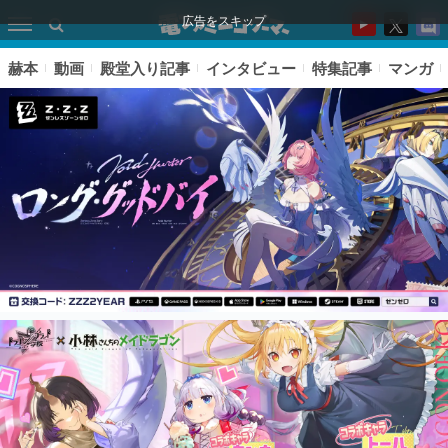
広告をスキップ
赫本
動画
殿堂入り記事
インタビュー
特集記事
マンガ
ピックアップ
電ファミのいま読まれている記事ランキング
アプリセール情報