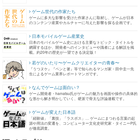
ゲーム世代の作家たち
ゲームに多大な影響を受けた作家さんに取材し、ゲームが日本
のコンテンツ産業やカルチャーに与えた影響を探る企画です。
日本モバイルゲーム産業史
日本のモバイルゲーム史における主要なトピック・タイトルを
網羅するほか、開発者へのインタビューや識者による解説を掲
載。約20年の歴史が一望できる決定版！
若ゲのいたり〜ゲームクリエイターの青春〜
『うつヌケ』『ペンと箸』等で知られるマンガ家・田中圭一先
生によるゲーム業界レポートマンガです。
なんでゲームは面白い？
ゲーム開発者・hamatsu氏がゲームの魅力を画面や操作の具体的
な形から解き明かしていく、硬派で骨太な評論連載です。
ゲームが変えた日本語
「経験値」「裏技」「ラスボス」… ゲームにまつわる言葉の起
源や用法の変遷を、コンピューター文化史研究家・タイニーP氏
が徹底調査。