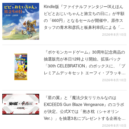
Kindle版『ファイナルファンタジーIXえほん
ビビとおじいちゃんと旅立ちの日に』が半額
の「660円」となるセールが開催中。原作ス
タッフの青木和彦氏と板鼻利幸氏による「ビ
ビ」の前日譚
2026年8月10日
『ポケモンカードゲーム』30周年記念商品の
抽選販売が本日12時より開始。拡張パック
「30th CELEBRATION」のボックスに、「プ
レミアムデッキセット エーフィ・ブラッキ
ー」「FUTURISTIC BOX」の計3商品
2026年8月10日
『星の翼』と『魔法少女リリカルなのは
EXCEEDS Gun Blaze Vengeance』のコラボ
が決定。公式Xでは「抱き枕（シャオリン
Ver.）」を抽選3名にプレゼントする企画を実
施中
2026年8月10日