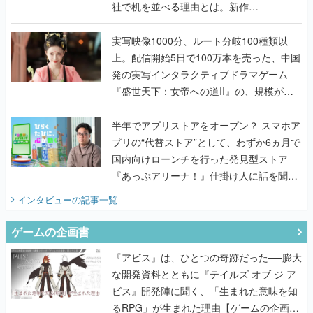
社で机を並べる理由とは。新作
『TATSUJIN EXTREME』で初タッグを組
んだレジェンド2人に訊く開発秘話
実写映像1000分、ルート分岐100種類以
上。配信開始5日で100万本を売った、中国
発の実写インタラクティブドラマゲーム
『盛世天下：女帝への道II』の、規模が違
うこだわりをプロデューサーに聞いた
半年でアプリストアをオープン？ スマホア
プリの“代替ストア”として、わずか6ヵ月で
国内向けローンチを行った発見型ストア
『あっぷアリーナ！』仕掛け人に話を聞い
てみた
インタビュー
の記事一覧
ゲームの企画書
『アビス』は、ひとつの奇跡だった──膨大
な開発資料とともに『テイルズ オブ ジ ア
ビス』開発陣に聞く、「生まれた意味を知
るRPG」が生まれた理由【ゲームの企画