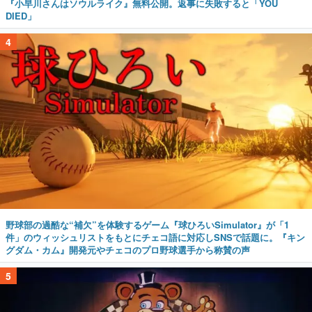
『小早川さんはソウルライク』無料公開。返事に失敗すると「YOU
DIED」
4
野球部の過酷な“補欠”を体験するゲーム『球ひろいSimulator』が「1
件」のウィッシュリストをもとにチェコ語に対応しSNSで話題に。『キン
グダム・カム』開発元やチェコのプロ野球選手から称賛の声
5