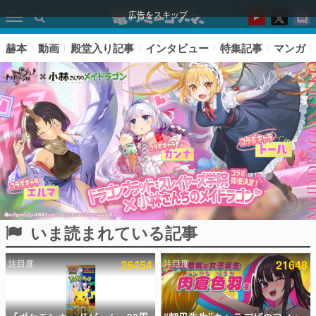
広告をスキップ
赫本
動画
殿堂入り記事
インタビュー
特集記事
マンガ
いま読まれている記事
ピックアップ
注目度
36454
注目度
21648
電ファミのいま読まれている記事ランキング
アプリセール情報