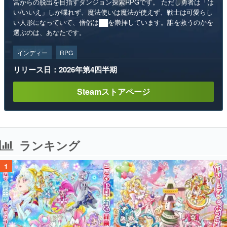
宮からの脱出を目指すダンジョン探索RPGです。 ただし勇者は「は
い/いいえ」しか喋れず、魔法使いは魔法が使えず、戦士は可愛らし
い人形になっていて、僧侶は██を崇拝しています。誰を救うのかを
選ぶのは、あなたです。
インディー
RPG
リリース日：2026年第4四半期
Steamストアページ
ランキング
1