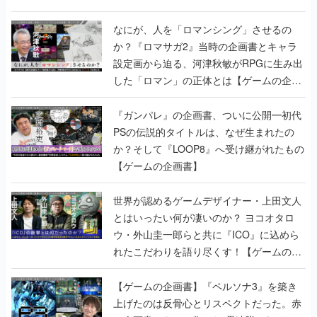
書】
なにが、人を「ロマンシング」させるの
か？『ロマサガ2』当時の企画書とキャラ
設定画から迫る、河津秋敏がRPGに生み出
した「ロマン」の正体とは【ゲームの企画
書】
『ガンパレ』の企画書、ついに公開━初代
PSの伝説的タイトルは、なぜ生まれたの
か？そして『LOOP8』へ受け継がれたもの
【ゲームの企画書】
世界が認めるゲームデザイナー・上田文人
とはいったい何が凄いのか？ ヨコオタロ
ウ・外山圭一郎らと共に『ICO』に込めら
れたこだわりを語り尽くす！【ゲームの企
画書】
【ゲームの企画書】『ペルソナ3』を築き
上げたのは反骨心とリスペクトだった。赤