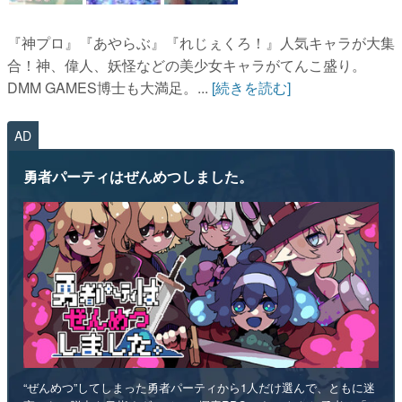
『神プロ』『あやらぶ』『れじぇくろ！』人気キャラが大集
合！神、偉人、妖怪などの美少女キャラがてんこ盛り。
DMM GAMES博士も大満足。...
[続きを読む]
AD
勇者パーティはぜんめつしました。
“ぜんめつ”してしまった勇者パーティから1人だけ選んで、ともに迷