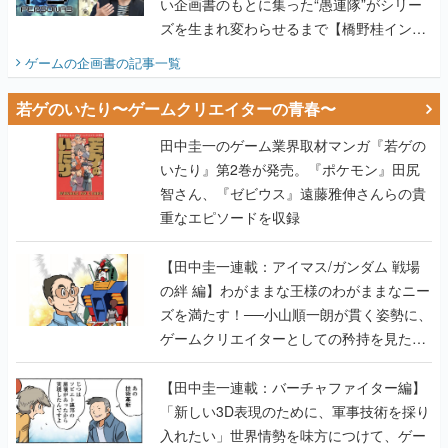
い企画書のもとに集った“愚連隊”がシリー
ズを生まれ変わらせるまで【橋野桂インタ
ビュー】
ゲームの企画書
の記事一覧
若ゲのいたり〜ゲームクリエイターの青春〜
田中圭一のゲーム業界取材マンガ『若ゲの
いたり』第2巻が発売。『ポケモン』田尻
智さん、『ゼビウス』遠藤雅伸さんらの貴
重なエピソードを収録
【田中圭一連載：アイマス/ガンダム 戦場
の絆 編】わがままな王様のわがままなニー
ズを満たす！──小山順一朗が貫く姿勢に、
ゲームクリエイターとしての矜持を見た
【若ゲのいたり最終回】
【田中圭一連載：バーチャファイター編】
「新しい3D表現のために、軍事技術を採り
入れたい」世界情勢を味方につけて、ゲー