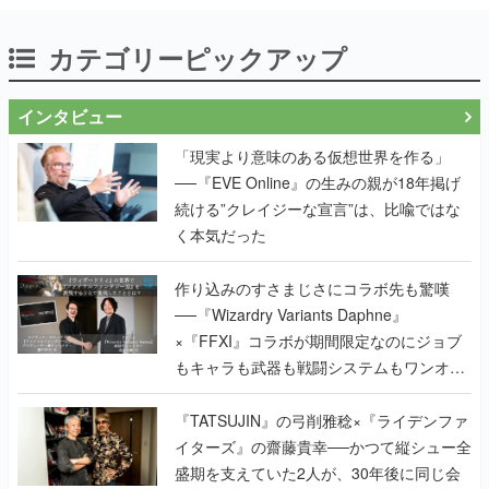
カテゴリーピックアップ
インタビュー
「現実より意味のある仮想世界を作る」
──『EVE Online』の生みの親が18年掲げ
続ける”クレイジーな宣言”は、比喩ではな
く本気だった
作り込みのすさまじさにコラボ先も驚嘆
──『Wizardry Variants Daphne』
×『FFXI』コラボが期間限定なのにジョブ
もキャラも武器も戦闘システムもワンオフ
で作り込まれた理由を両ディレクターに聞
く
『TATSUJIN』の弓削雅稔×『ライデンファ
イターズ』の齋藤貴幸──かつて縦シュー全
盛期を支えていた2人が、30年後に同じ会