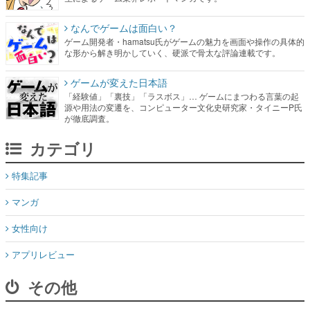
なんでゲームは面白い？
ゲーム開発者・hamatsu氏がゲームの魅力を画面や操作の具体的
な形から解き明かしていく、硬派で骨太な評論連載です。
ゲームが変えた日本語
「経験値」「裏技」「ラスボス」… ゲームにまつわる言葉の起
源や用法の変遷を、コンピューター文化史研究家・タイニーP氏
が徹底調査。
カテゴリ
特集記事
マンガ
女性向け
アプリレビュー
その他