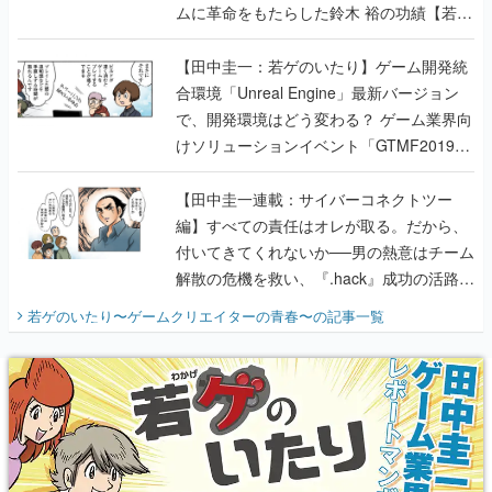
ムに革命をもたらした鈴木 裕の功績【若ゲ
のいたり】
【田中圭一：若ゲのいたり】ゲーム開発統
合環境「Unreal Engine」最新バージョン
で、開発環境はどう変わる？ ゲーム業界向
けソリューションイベント「GTMF2019」
に行って、より理解を深めよう【PR】
【田中圭一連載：サイバーコネクトツー
編】すべての責任はオレが取る。だから、
付いてきてくれないか──男の熱意はチーム
解散の危機を救い、『.hack』成功の活路を
開く。業界の快男児・松山 洋に流れる血は
若ゲのいたり〜ゲームクリエイターの青春〜
の記事一覧
『少年ジャンプ』色だった【若ゲのいた
り】