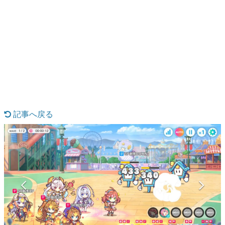
日本のコンテンツ産業やカルチャーに与えた影響を探る企
画です。
日本モバイルゲーム産業史
日本のモバイルゲーム史における主要なトピック・タイト
ルを網羅するほか、開発者へのインタビューや識者による
解説を掲載。約20年の歴史が一望できる決定版！
若ゲのいたり〜ゲームクリエイターの青春〜
『うつヌケ』『ペンと箸』等で知られるマンガ家・田中圭
一先生によるゲーム業界レポートマンガです。
記事へ戻る
なんでゲームは面白い？
ゲーム開発者・hamatsu氏がゲームの魅力を画面や操作の
具体的な形から解き明かしていく、硬派で骨太な評論連載
です。
ゲームが変えた日本語
「経験値」「裏技」「ラスボス」… ゲームにまつわる言葉
の起源や用法の変遷を、コンピューター文化史研究家・タ
イニーP氏が徹底調査。
カテゴリ
特集記事