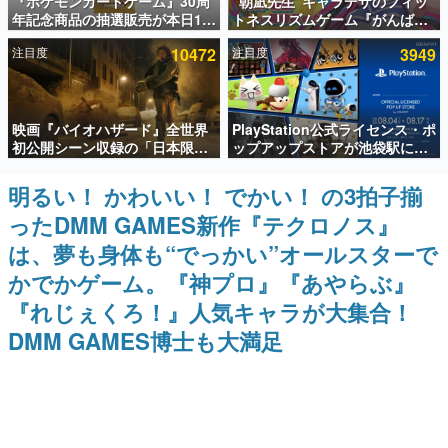
『ポケモンカードゲーム』30周
“朝凪先生”キャラデザのフィッ
年記念商品の抽選販売が本日12
トネスリズムゲーム『がんば
インタビュー
時より開始。拡張パック「30th
れ！チアリズム』Steamストア
注目度
10472
注目度
3949
CELEBRATION」のボックス
ページが公開。キャラクターの
連載・特集一覧
に、「プレミアムデッキセット
CVは陽向葵ゅかさん
エーフィ・ブラッキー」
「FUTURISTIC BOX」の計3商
殿堂入り記事
品
映画『バイオハザード』全世界
PlayStation公式ライセンス・ポ
SNS拡散数が数千以上！ ページビュー数万以上！ などな
ど。多くの人々に読まれた、電ファミ渾身の“殿堂入り”記
初公開シーン収録の「日本限
ップアップストアが池袋駅にて
事をまとめました。
定」予告映像が解禁。バイオの
期間限定で開催。夏のアパレル
日（8月10日）にあわせて、
や『ブラッドボーン』の新作ア
明るい！ かわいい！ でかい！ の3拍子揃
ゲームの企画書
「ラクーンシティ総合病院」へ
イテムが登場
名作ゲームクリエイターの方々に製作時のエピソードをお
ったDMM GAMES新作『テクロノス』
行く配達人の姿が披露
聞きし、ヒットする企画（ゲーム）とは何か？を探ってい
きます。
は、夢も身体も“でっかい”オールスターで
赫本
かでかゲーム。『神プロ』『あやらぶ』
この物語を解いてはいけない。『赫本』は、〈試験問題〉
『れじぇくろ！』人気キャラが大集合！
の形をした短編ホラー小説集です。
DMM GAMES博士も大満足
新世代に訊く
これからのデジタルゲーム市場を担う若きクリエイター達
の姿を追い、彼らのルーツと情熱を探っていきます。
ゲーム世代の作家たち
ゲームに多大な影響を受けた作家さんに取材し、ゲームが