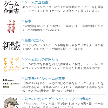
ゲームの企画書
名作ゲームクリエイターの方々に製作時のエピソードをお聞き
し、ヒットする企画（ゲーム）とは何か？を探っていきます。
赫本
この物語を解いてはいけない。『赫本』は、〈試験問題〉の形
をした短編ホラー小説集です。
新世代に訊く
これからのデジタルゲーム市場を担う若きクリエイター達の姿
を追い、彼らのルーツと情熱を探っていきます。
ゲーム世代の作家たち
ゲームに多大な影響を受けた作家さんに取材し、ゲームが日本
のコンテンツ産業やカルチャーに与えた影響を探る企画です。
日本モバイルゲーム産業史
日本のモバイルゲーム史における主要なトピック・タイトルを
網羅するほか、開発者へのインタビューや識者による解説を掲
載。約20年の歴史が一望できる決定版！
若ゲのいたり〜ゲームクリエイターの青春〜
『うつヌケ』『ペンと箸』等で知られるマンガ家・田中圭一先
生によるゲーム業界レポートマンガです。