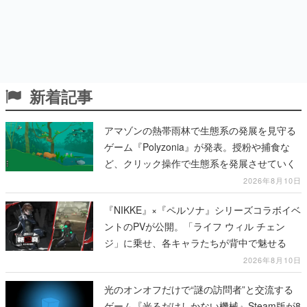
新着記事
アマゾンの熱帯雨林で生態系の発展を見守る
ゲーム『Polyzonia』が発表。授粉や捕食な
ど、クリック操作で生態系を発展させていく
2026年8月10日
『NIKKE』×『ペルソナ』シリーズコラボイベ
ントのPVが公開。「ライフ ウィル チェン
ジ」に乗せ、各キャラたちが背中で魅せる
2026年8月10日
光のオンオフだけで“謎の訪問者”と交流する
ゲーム『光るだけしかない機械』Steam版が8