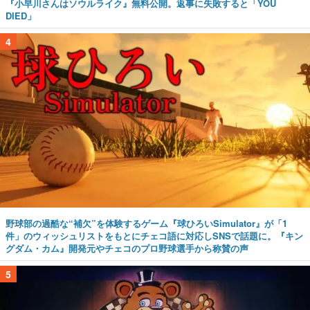
『小早川さんはソウルライク』無料公開。返事に失敗すると「YOU
DIED」
4
野球部の過酷な“補欠”を体験するゲーム『球ひろいSimulator』が「1
件」のウィッシュリストをもとにチェコ語に対応しSNSで話題に。『キン
グダム・カム』開発元やチェコのプロ野球選手から称賛の声
5