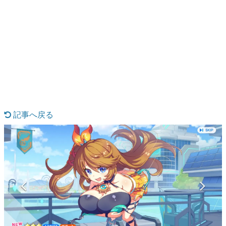
日本のコンテンツ産業やカルチャーに与えた影響を探る企
画です。
日本モバイルゲーム産業史
日本のモバイルゲーム史における主要なトピック・タイト
ルを網羅するほか、開発者へのインタビューや識者による
解説を掲載。約20年の歴史が一望できる決定版！
若ゲのいたり〜ゲームクリエイターの青春〜
『うつヌケ』『ペンと箸』等で知られるマンガ家・田中圭
一先生によるゲーム業界レポートマンガです。
記事へ戻る
なんでゲームは面白い？
ゲーム開発者・hamatsu氏がゲームの魅力を画面や操作の
具体的な形から解き明かしていく、硬派で骨太な評論連載
です。
ゲームが変えた日本語
「経験値」「裏技」「ラスボス」… ゲームにまつわる言葉
の起源や用法の変遷を、コンピューター文化史研究家・タ
イニーP氏が徹底調査。
カテゴリ
特集記事