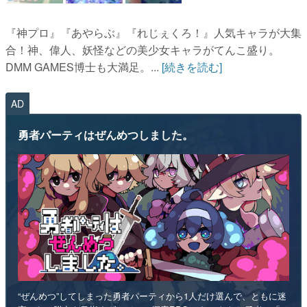
『神プロ』『あやらぶ』『れじぇくろ！』人気キャラが大集
合！神、偉人、妖怪などの美少女キャラがてんこ盛り。
DMM GAMES博士も大満足。...
[続きを読む]
AD
勇者パーティはぜんめつしました。
“ぜんめつ”してしまった勇者パーティから1人だけ選んで、ともに迷