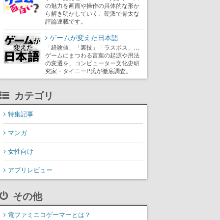
の魅力を画面や操作の具体的な形か
ら解き明かしていく、硬派で骨太な
評論連載です。
ゲームが変えた日本語
「経験値」「裏技」「ラスボス」…
ゲームにまつわる言葉の起源や用法
の変遷を、コンピューター文化史研
究家・タイニーP氏が徹底調査。
カテゴリ
特集記事
マンガ
女性向け
アプリレビュー
その他
電ファミニコゲーマーとは？