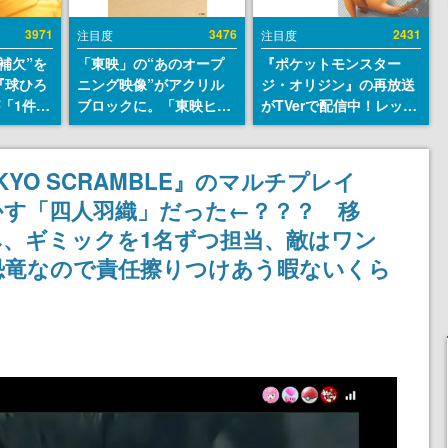
3971
3476
2431
注目度
注目度
補欠”を
「東映」の“あのオープ
『ポケットモンスター
『球ひろ
ニング映像”がアクリル
ジ・オリジン』の再放送
』が「1件」
ブロックに。「東映ヒス
がTVerで配信中！レッド
ストをも
トリカル グッズコレクシ
（CV：竹内順子）が主人
対応し
ョン」が8月下旬より発
公のオリジナルアニメ
『キング
売
YO SCRAMBLE』のマルチプレイ
発元やチ
かす「四人羽織」だった←？？？ 移
選手から
、ギミックを1名ずつ担当、敵はワン
恐竜なので責任擦りつけあう暇ないくら