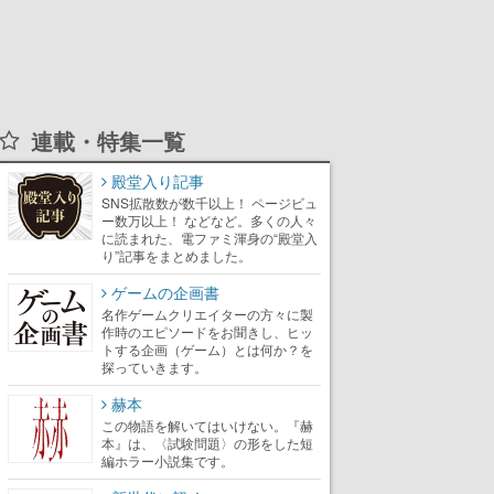
連載・特集一覧
殿堂入り記事
SNS拡散数が数千以上！ ページビュ
ー数万以上！ などなど。多くの人々
に読まれた、電ファミ渾身の“殿堂入
り”記事をまとめました。
ゲームの企画書
名作ゲームクリエイターの方々に製
作時のエピソードをお聞きし、ヒッ
トする企画（ゲーム）とは何か？を
探っていきます。
赫本
この物語を解いてはいけない。『赫
本』は、〈試験問題〉の形をした短
編ホラー小説集です。