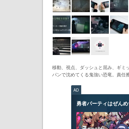
移動、視点、ダッシュと屈み、ギミ
パンで沈めてくる鬼強い恐竜。責任擦
AD
勇者パーティはぜんめ