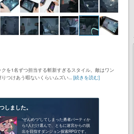
ックを1名ずつ担当する斬新すぎるスタイル。敵はワン
りつけあう暇ないくらいムズい...
[続きを読む]
つしました。
“ぜんめつ”してしまった勇者パーティか
ら1人だけ選んで、ともに迷宮からの脱
出を目指すダンジョン探索RPGです。