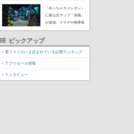
定。猟犬は動物を追跡し
『めっちゃカメレオン』
てくれる忠実な相棒とし
に新公式マップ「深海」
て登場し、冒険を重ねる
が追加。クラゲや熱帯魚
と成長する。記念撮影も
が泳ぎ、海底にはサンゴ
可能
や大きな貝も
ピックアップ
電ファミのいま読まれている記事ランキング
アプリセール情報
インタビュー