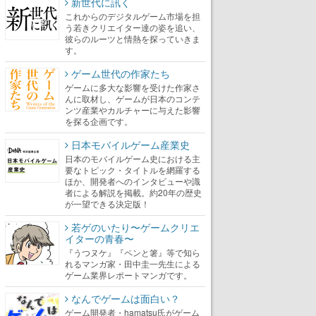
新世代に訊く
これからのデジタルゲーム市場を担
う若きクリエイター達の姿を追い、
彼らのルーツと情熱を探っていきま
す。
ゲーム世代の作家たち
ゲームに多大な影響を受けた作家さ
んに取材し、ゲームが日本のコンテ
ンツ産業やカルチャーに与えた影響
を探る企画です。
日本モバイルゲーム産業史
日本のモバイルゲーム史における主
要なトピック・タイトルを網羅する
ほか、開発者へのインタビューや識
者による解説を掲載。約20年の歴史
が一望できる決定版！
若ゲのいたり〜ゲームクリエ
イターの青春〜
『うつヌケ』『ペンと箸』等で知ら
れるマンガ家・田中圭一先生による
ゲーム業界レポートマンガです。
なんでゲームは面白い？
ゲーム開発者・hamatsu氏がゲーム