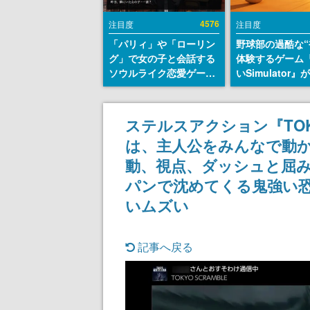
4576
注目度
注目度
「パリィ」や「ローリン
野球部の過酷な“
グ」で女の子と会話する
体験するゲーム
ソウルライク恋愛ゲーム
いSimulator
『小早川さんはソウルラ
のウィッシュリ
イク』無料公開。返事に
とにチェコ語に
失敗すると「YOU
SNSで話題に。
ステルスアクション『TOK
DIED」
ダム・カム』開
は、主人公をみんなで動
ェコのプロ野球
称賛の声
動、視点、ダッシュと屈み
パンで沈めてくる鬼強い
いムズい
記事へ戻る