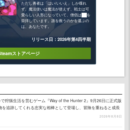
ただし勇者は「はい/いいえ」しか喋れ
ず、魔法使いは魔法が使えず、戦士は可
愛らしい人形になっていて、僧侶は██を
崇拝しています。誰を救うのかを選ぶの
は、あなたです。
リリース日：2026年第4四半期
Steamストアページ
狩猟生活を営むゲーム『Way of the Hunter 2』9月26日に正式版
物を追跡してくれる忠実な相棒として登場し、冒険を重ねると成長
2026年8月8日