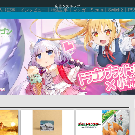
広告をスキップ
入り記事
インタビュー
特集記事
マンガ
Steam
Switch2
PS