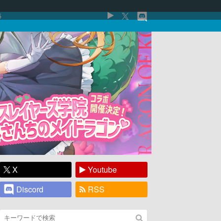
5
X
Youtube
Discord
RSS