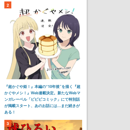
2
『超かぐや姫！』本編の“10年後”を描く『超
かぐやメシ！』Web連載決定。新たなWebマ
ンガレーベル「ビビビコミック」にて特別話
が掲載スタート、あのお話には…まだ続きが
ある！
3