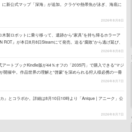
』に新公式マップ「深海」が追加。クラゲや熱帯魚が泳ぎ、海底に
2026年8月8日
ロ木製ロボットに乗り移って、遺跡から“家具”を持ち帰るホラーア
N ROT』が本日8月8日Steamにて発売。迫る“腐敗”から逃げ延び、
を再建
2026年8月8日
ートブックKindle版が44％オフの「2035円」で購入できる“マジ
が開催中。作品世界の理解と“啓蒙”を深められる狩人様必携の一冊
2026年8月7日
カ』とコラボか。詳細は8月10日10時より「Anique | アニーク」公
2026年8月7日