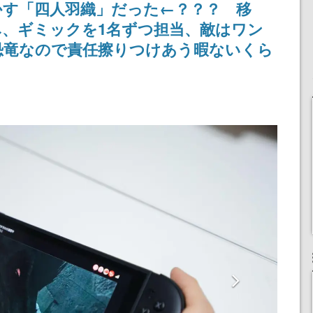
かす「四人羽織」だった←？？？ 移
浜口直樹
定
、ギミックを1名ずつ担当、敵はワン
恐竜なので責任擦りつけあう暇ないくら