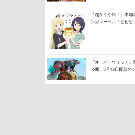
『超かぐや姫！』本編の
ンガレーベル「ビビビ
ある！
『オーバーウォッチ』新
公開。8月12日開幕
ロード」の朗読動画も