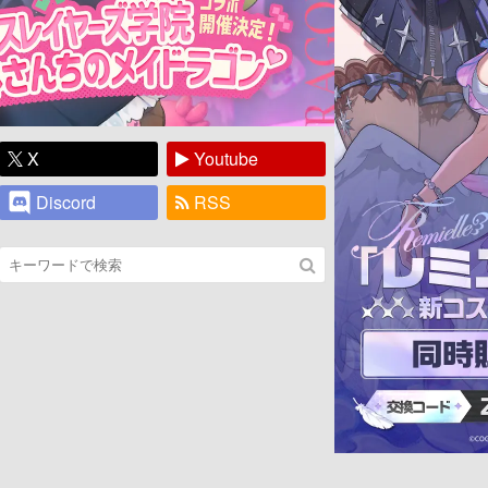
X
Youtube
Discord
RSS