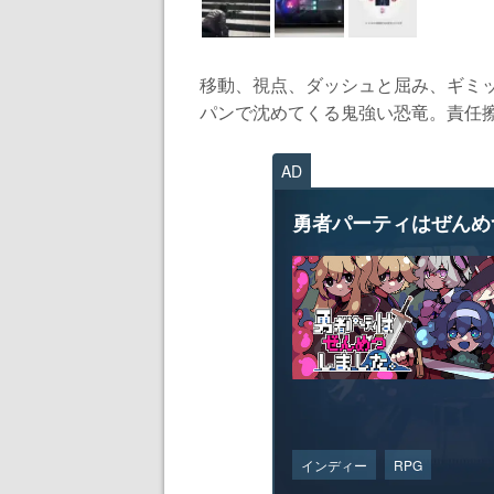
移動、視点、ダッシュと屈み、ギミ
パンで沈めてくる鬼強い恐竜。責任擦
AD
勇者パーティはぜんめ
インディー
RPG