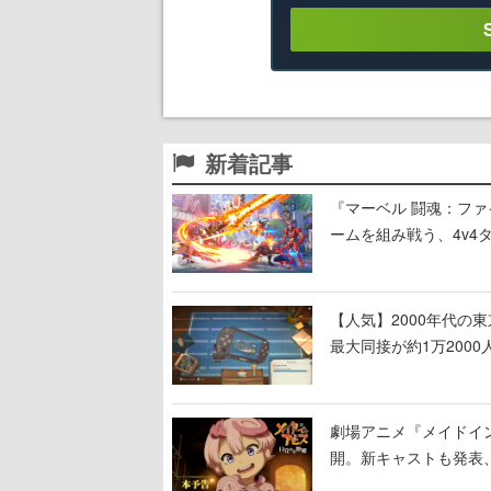
新着記事
『マーベル 闘魂：フ
ームを組み戦う、4v4
【人気】2000年代の
最大同接が約1万200
しまった」などの声が
劇場アニメ『メイドイン
開。新キャストも発表
る