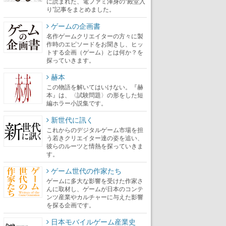
に読まれた、電ファミ渾身の“殿堂入
り”記事をまとめました。
ゲームの企画書
名作ゲームクリエイターの方々に製
作時のエピソードをお聞きし、ヒッ
トする企画（ゲーム）とは何か？を
探っていきます。
赫本
この物語を解いてはいけない。『赫
本』は、〈試験問題〉の形をした短
編ホラー小説集です。
新世代に訊く
これからのデジタルゲーム市場を担
う若きクリエイター達の姿を追い、
彼らのルーツと情熱を探っていきま
す。
ゲーム世代の作家たち
ゲームに多大な影響を受けた作家さ
んに取材し、ゲームが日本のコンテ
ンツ産業やカルチャーに与えた影響
を探る企画です。
日本モバイルゲーム産業史