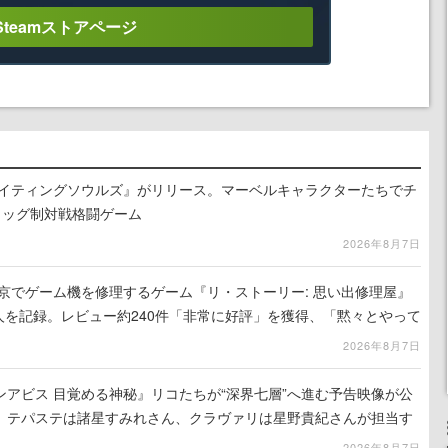
Steamストアページ
ァイティングソウルズ』がリリース。マーベルキャラクターたちでチ
タッグ制対戦格闘ゲーム
2026年8月7日
東京でゲーム機を修理するゲーム『リ・ストーリー: 思い出修理屋』
0人を記録。レビュー約240件「非常に好評」を獲得、「黙々とやって
相次ぐ
2026年8月7日
アビス 目覚める神秘』リコたちが“深界七層”へ進む予告映像が公
、テパステは諸星すみれさん、クラヴァリは星野貴紀さんが担当す
2026年8月7日