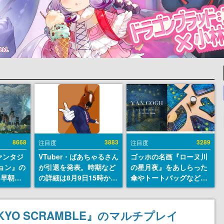
8668
3883
3289
注目度
注目度
ァンタジ
VTuber・ばあちゃるさん
ゴッホの名画『ローヌ川
ョン』の
が引退を発表。時期など
の星月夜』をあしらった
日早朝に
の詳細は8月9日15時から
傘やトートバッグなどが
』リメイ
の配信で説明
登場。8月7日21時より2
結編、
日間限定で予約販売
」のオープ
YO SCRAMBLE』のマルチプレイ
イブにて