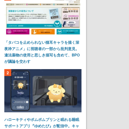
「タバコを止められない猫耳キャラを描く深
夜枠アニメ」に視聴者の一部から批判意見。
違法薬物の使用と思しき描写も含めて、BPO
が議論を交わす
2
ハローキティやポムポムプリンと眠れる睡眠
サポートアプリ『ゆめたび』が配信中。キャ