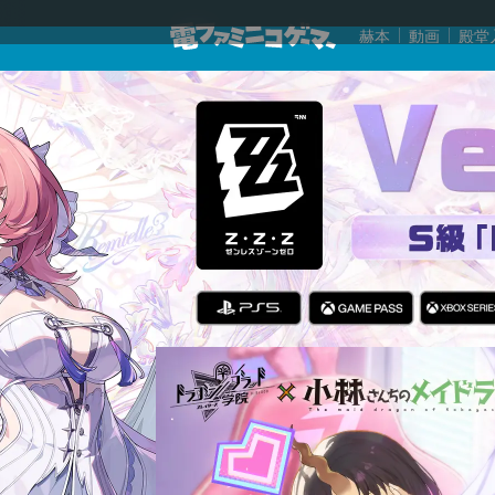
赫本
動画
殿堂