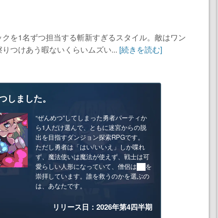
ックを1名ずつ担当する斬新すぎるスタイル。敵はワン
りつけあう暇ないくらいムズい...
[続きを読む]
つしました。
“ぜんめつ”してしまった勇者パーティか
ら1人だけ選んで、ともに迷宮からの脱
出を目指すダンジョン探索RPGです。
ただし勇者は「はい/いいえ」しか喋れ
ず、魔法使いは魔法が使えず、戦士は可
愛らしい人形になっていて、僧侶は██を
崇拝しています。誰を救うのかを選ぶの
は、あなたです。
リリース日：2026年第4四半期