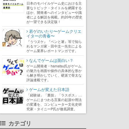
日本のモバイルゲーム史における主
要なトピック・タイトルを網羅する
ほか、開発者へのインタビューや識
者による解説を掲載。約20年の歴史
が一望できる決定版！
若ゲのいたり〜ゲームクリエ
イターの青春〜
『うつヌケ』『ペンと箸』等で知ら
れるマンガ家・田中圭一先生による
ゲーム業界レポートマンガです。
なんでゲームは面白い？
ゲーム開発者・hamatsu氏がゲーム
の魅力を画面や操作の具体的な形か
ら解き明かしていく、硬派で骨太な
評論連載です。
ゲームが変えた日本語
「経験値」「裏技」「ラスボス」…
ゲームにまつわる言葉の起源や用法
の変遷を、コンピューター文化史研
究家・タイニーP氏が徹底調査。
カテゴリ