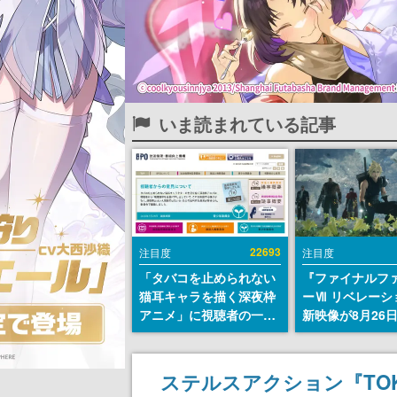
いま読まれている記事
22693
注目度
注目度
「タバコを止められない
『ファイナルフ
猫耳キャラを描く深夜枠
ーⅦ リベレーシ
アニメ」に視聴者の一部
新映像が8月26
から批判意見。違法薬物
公開へ。『FF7
の使用と思しき描写も含
クシリーズの完
めて、BPOが議論を交わ
「gamescom
ステルスアクション『TOK
す
ニングナイトラ