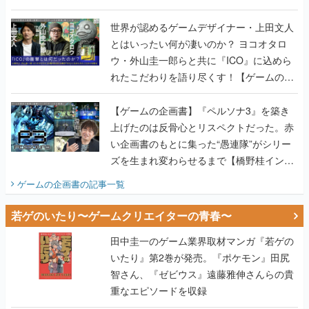
世界が認めるゲームデザイナー・上田文人
とはいったい何が凄いのか？ ヨコオタロ
ウ・外山圭一郎らと共に『ICO』に込めら
れたこだわりを語り尽くす！【ゲームの企
画書】
【ゲームの企画書】『ペルソナ3』を築き
上げたのは反骨心とリスペクトだった。赤
い企画書のもとに集った“愚連隊”がシリー
ズを生まれ変わらせるまで【橋野桂インタ
ビュー】
ゲームの企画書
の記事一覧
若ゲのいたり〜ゲームクリエイターの青春〜
田中圭一のゲーム業界取材マンガ『若ゲの
いたり』第2巻が発売。『ポケモン』田尻
智さん、『ゼビウス』遠藤雅伸さんらの貴
重なエピソードを収録