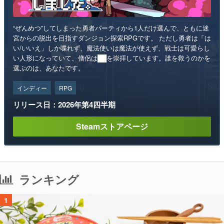
“ぜんめつ”してしまった勇者パーティから1人だけ選んで、ともに迷
宮からの脱出を目指すダンジョン探索RPGです。 ただし勇者は「は
い/いいえ」しか喋れず、魔法使いは魔法が使えず、戦士は可愛らし
い人形になっていて、僧侶は██を崇拝しています。誰を救うのかを
選ぶのは、あなたです。
インディー
RPG
リリース日：2026年第4四半期
Steamストアページ
ランキング
1