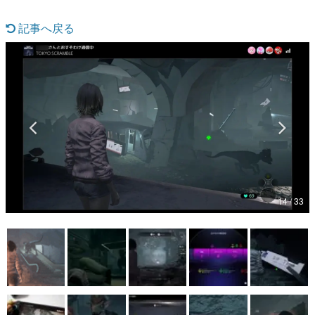
マンガ
記事へ戻る
女性向け
アプリレビュー
その他
電ファミニコゲーマーとは？
運営：株式会社マレ
14 / 33