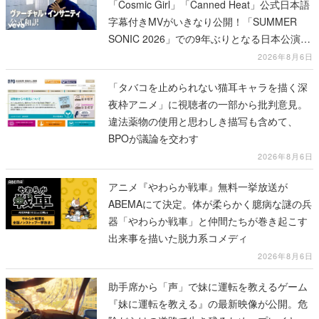
「Cosmic Girl」「Canned Heat」公式日本語
字幕付きMVがいきなり公開！「SUMMER
SONIC 2026」での9年ぶりとなる日本公演を
記念して
2026年8月6日
「タバコを止められない猫耳キャラを描く深
夜枠アニメ」に視聴者の一部から批判意見。
違法薬物の使用と思わしき描写も含めて、
BPOが議論を交わす
2026年8月6日
アニメ『やわらか戦車』無料一挙放送が
ABEMAにて決定。体が柔らかく臆病な謎の兵
器「やわらか戦車」と仲間たちが巻き起こす
出来事を描いた脱力系コメディ
2026年8月6日
助手席から「声」で妹に運転を教えるゲーム
『妹に運転を教える』の最新映像が公開。危