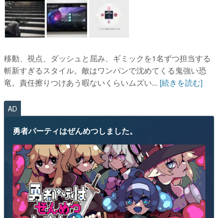
移動、視点、ダッシュと屈み、ギミックを1名ずつ担当する
斬新すぎるスタイル。敵はワンパンで沈めてくる鬼強い恐
竜。責任擦りつけあう暇ないくらいムズい...
[続きを読む]
AD
勇者パーティはぜんめつしました。