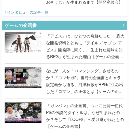
おそうじ』が生まれるまで【開発座談会】
インタビュー
の記事一覧
ゲームの企画書
『アビス』は、ひとつの奇跡だった──膨大
な開発資料とともに『テイルズ オブ ジ ア
ビス』開発陣に聞く、「生まれた意味を知
るRPG」が生まれた理由【ゲームの企画
書】
なにが、人を「ロマンシング」させるの
か？『ロマサガ2』当時の企画書とキャラ
設定画から迫る、河津秋敏がRPGに生み出
した「ロマン」の正体とは【ゲームの企画
書】
『ガンパレ』の企画書、ついに公開━初代
PSの伝説的タイトルは、なぜ生まれたの
か？そして『LOOP8』へ受け継がれたもの
【ゲームの企画書】