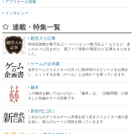
アプリセール情報
インタビュー
連載・特集一覧
殿堂入り記事
SNS拡散数が数千以上！ ページビュー数万以上！ などなど。多
くの人々に読まれた、電ファミ渾身の“殿堂入り”記事をまとめま
した。
ゲームの企画書
名作ゲームクリエイターの方々に製作時のエピソードをお聞き
し、ヒットする企画（ゲーム）とは何か？を探っていきます。
赫本
この物語を解いてはいけない。『赫本』は、〈試験問題〉の形
をした短編ホラー小説集です。
新世代に訊く
これからのデジタルゲーム市場を担う若きクリエイター達の姿
を追い、彼らのルーツと情熱を探っていきます。