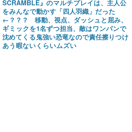
SCRAMBLE』のマルチプレイは、主人公
式リリースを記念したキャンペ
日本のコンテンツ産業やカルチャーに与えた影響を探る企
ーン
をみんなで動かす「四人羽織」だった
画です。
←？？？ 移動、視点、ダッシュと屈み、
日本モバイルゲーム産業史
日本のモバイルゲーム史における主要なトピック・タイト
ギミックを1名ずつ担当、敵はワンパンで
ルを網羅するほか、開発者へのインタビューや識者による
解説を掲載。約20年の歴史が一望できる決定版！
沈めてくる鬼強い恐竜なので責任擦りつけ
若ゲのいたり〜ゲームクリエイターの青春〜
あう暇ないくらいムズい
『うつヌケ』『ペンと箸』等で知られるマンガ家・田中圭
一先生によるゲーム業界レポートマンガです。
なんでゲームは面白い？
ゲーム開発者・hamatsu氏がゲームの魅力を画面や操作の
具体的な形から解き明かしていく、硬派で骨太な評論連載
です。
ゲームが変えた日本語
「経験値」「裏技」「ラスボス」… ゲームにまつわる言葉
の起源や用法の変遷を、コンピューター文化史研究家・タ
イニーP氏が徹底調査。
カテゴリ
特集記事