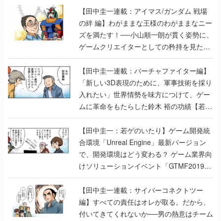
【田中圭一連載：アイマス/ガンダム 戦場
の絆 編】わがままな王様のわがままなニー
ズを満たす！──小山順一朗が貫く姿勢に、
ゲームクリエイターとしての矜持を見た
【若ゲのいたり最終回】
【田中圭一連載：バーチャファイター編】
「新しい3D表現のために、軍事技術を採り
入れたい」世界情勢を味方につけて、ゲー
ムに革命をもたらした鈴木 裕の功績【若ゲ
のいたり】
【田中圭一：若ゲのいたり】ゲーム開発統
合環境「Unreal Engine」最新バージョン
で、開発環境はどう変わる？ ゲーム業界向
けソリューションイベント「GTMF2019」
に行って、より理解を深めよう【PR】
【田中圭一連載：サイバーコネクトツー
編】すべての責任はオレが取る。だから、
付いてきてくれないか──男の熱意はチーム