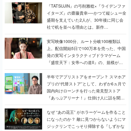
く
『TATSUJIN』の弓削雅稔×『ライデンファ
イターズ』の齋藤貴幸──かつて縦シュー全
盛期を支えていた2人が、30年後に同じ会
社で机を並べる理由とは。新作
『TATSUJIN EXTREME』で初タッグを組
んだレジェンド2人に訊く開発秘話
実写映像1000分、ルート分岐100種類以
上。配信開始5日で100万本を売った、中国
発の実写インタラクティブドラマゲーム
『盛世天下：女帝への道II』の、規模が違
うこだわりをプロデューサーに聞いた
半年でアプリストアをオープン？ スマホア
プリの“代替ストア”として、わずか6ヵ月で
国内向けローンチを行った発見型ストア
『あっぷアリーナ！』仕掛け人に話を聞い
てみた
なぜ “あの花王” がホラーゲームを作ること
になったのか？ 敵に見つからないようにマ
ジックリンでこっそり掃除する『しずかな