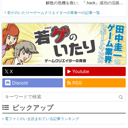
解散の危機を救い、『.hack』成功の活路を
開く。業界の快男児・松山 洋に流れる血は
若ゲのいたり〜ゲームクリエイターの青春〜
の記事一覧
『少年ジャンプ』色だった【若ゲのいた
り】
X
Youtube
Discord
RSS
ピックアップ
電ファミのいま読まれている記事ランキング