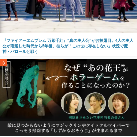
『ファイアーエムブレム 万紫千紅』“真の主人公”がお披露目。4人の主人
公が活躍した時代から5年後、彼らが「この世に存在しない」状況で魔
神・バロールと戦う
3