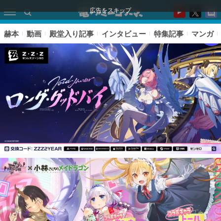
広告をスキップ
赫本
動画
殿堂入り記事
インタビュー
特集記事
マンガ
ピックアップ
電ファミのいま読まれている記事ランキング
アプリセール情報