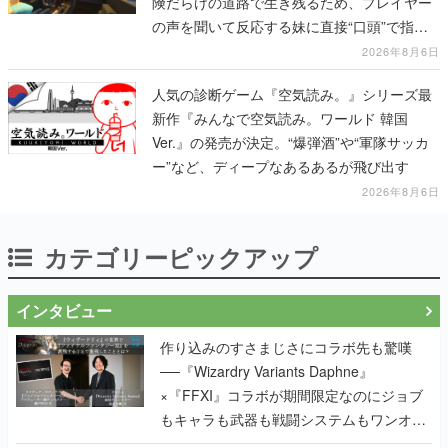
険だらけの道路で生き残るため、プレイヤー
の声を聞いて反応する妹に直接“口頭”で指示
を出していく
2026年8月6日
人気の診断ゲーム『空気読み。』シリーズ最
新作『みんなで空気読み。ワールド 韓国
Ver.』の発売が決定。“爆弾酒”や“軍隊サッカ
ー”など、ディープなあるあるが飛び出す
2026年8月6日
カテゴリーピックアップ
インタビュー
作り込みのすさまじさにコラボ先も驚嘆
──『Wizardry Variants Daphne』
×『FFXI』コラボが期間限定なのにジョブ
もキャラも武器も戦闘システムもワンオフ
で作り込まれた理由を両ディレクターに聞