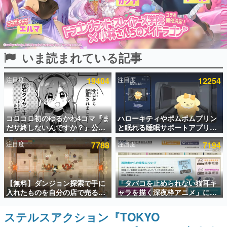
インタビュー
連載・特集一覧
いま読まれている記事
殿堂入り記事
SNS拡散数が数千以上！ ページビュー数万以上！ などな
ど。多くの人々に読まれた、電ファミ渾身の“殿堂入り”記
注目度
19404
注目度
12254
事をまとめました。
ゲームの企画書
名作ゲームクリエイターの方々に製作時のエピソードをお
聞きし、ヒットする企画（ゲーム）とは何か？を探ってい
コロコロ初のゆるかわ4コマ『ま
ハローキティやポムポムプリン
きます。
だサ終しないんですか？』公開
と眠れる睡眠サポートアプリ
スタート。主人公は新入社員の
『ゆめたび』が配信中。キャラ
赫本
注目度
7788
注目度
7194
侘石ダイヤ、ゲーム会社を舞台
ごとのASMRや目覚ましアラー
この物語を解いてはいけない。『赫本』は、〈試験問題〉
にトラブルへ対応する社員たち
ムも搭載
の形をした短編ホラー小説集です。
を描く
新世代に訊く
【無料】ダンジョン探索で手に
「タバコを止められない猫耳キ
これからのデジタルゲーム市場を担う若きクリエイター達
入れたものを自分の店で売るゲ
ャラを描く深夜枠アニメ」に視
の姿を追い、彼らのルーツと情熱を探っていきます。
ーム『Moonlighter』がSteam
聴者の一部から批判意見。違法
にて無料配布中！続編
薬物の使用と思わしき描写も含
ステルスアクション『TOKYO
ゲーム世代の作家たち
『Moonlighter 2』の9月2日正
めて、BPOが議論を交わす
ゲームに多大な影響を受けた作家さんに取材し、ゲームが