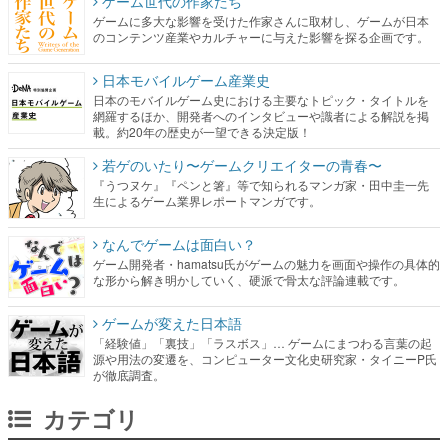
ゲーム世代の作家たち
ゲームに多大な影響を受けた作家さんに取材し、ゲームが日本
のコンテンツ産業やカルチャーに与えた影響を探る企画です。
日本モバイルゲーム産業史
日本のモバイルゲーム史における主要なトピック・タイトルを
網羅するほか、開発者へのインタビューや識者による解説を掲
載。約20年の歴史が一望できる決定版！
若ゲのいたり〜ゲームクリエイターの青春〜
『うつヌケ』『ペンと箸』等で知られるマンガ家・田中圭一先
生によるゲーム業界レポートマンガです。
なんでゲームは面白い？
ゲーム開発者・hamatsu氏がゲームの魅力を画面や操作の具体的
な形から解き明かしていく、硬派で骨太な評論連載です。
ゲームが変えた日本語
「経験値」「裏技」「ラスボス」… ゲームにまつわる言葉の起
源や用法の変遷を、コンピューター文化史研究家・タイニーP氏
が徹底調査。
カテゴリ