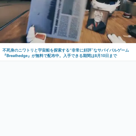
不死身のニワトリと宇宙船を探索する“非常に好評”なサバイバルゲーム
『Breathedge』が無料で配布中。入手できる期間は8月10日まで