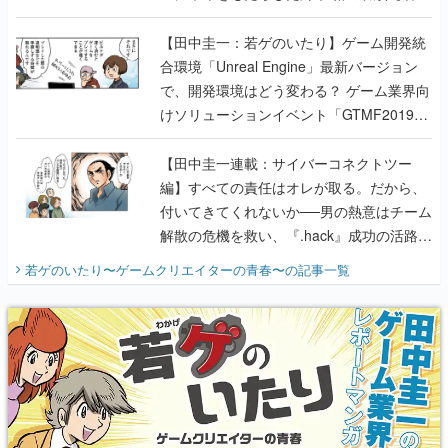
のいたり】
【田中圭一：若ゲのいたり】ゲーム開発統
合環境「Unreal Engine」最新バージョン
で、開発環境はどう変わる？ ゲーム業界向
けソリューションイベント「GTMF2019」
に行って、より理解を深めよう【PR】
【田中圭一連載：サイバーコネクトツー
編】すべての責任はオレが取る。だから、
付いてきてくれないか──男の熱意はチーム
解散の危機を救い、『.hack』成功の活路を
開く。業界の快男児・松山 洋に流れる血は
若ゲのいたり〜ゲームクリエイターの青春〜
の記事一覧
『少年ジャンプ』色だった【若ゲのいた
り】