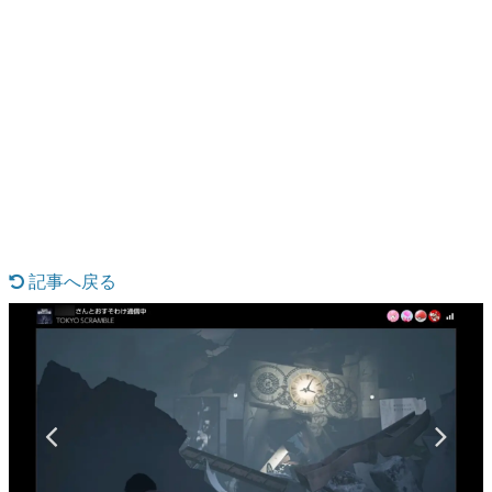
日本のコンテンツ産業やカルチャーに与えた影響を探る企
画です。
日本モバイルゲーム産業史
日本のモバイルゲーム史における主要なトピック・タイト
ルを網羅するほか、開発者へのインタビューや識者による
解説を掲載。約20年の歴史が一望できる決定版！
若ゲのいたり〜ゲームクリエイターの青春〜
『うつヌケ』『ペンと箸』等で知られるマンガ家・田中圭
一先生によるゲーム業界レポートマンガです。
なんでゲームは面白い？
ゲーム開発者・hamatsu氏がゲームの魅力を画面や操作の
記事へ戻る
具体的な形から解き明かしていく、硬派で骨太な評論連載
です。
ゲームが変えた日本語
「経験値」「裏技」「ラスボス」… ゲームにまつわる言葉
の起源や用法の変遷を、コンピューター文化史研究家・タ
イニーP氏が徹底調査。
カテゴリ
特集記事