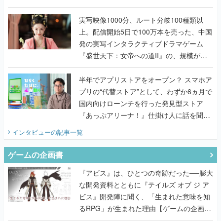
『TATSUJIN EXTREME』で初タッグを組
んだレジェンド2人に訊く開発秘話
実写映像1000分、ルート分岐100種類以
上。配信開始5日で100万本を売った、中国
発の実写インタラクティブドラマゲーム
『盛世天下：女帝への道II』の、規模が違
うこだわりをプロデューサーに聞いた
半年でアプリストアをオープン？ スマホア
プリの“代替ストア”として、わずか6ヵ月で
国内向けローンチを行った発見型ストア
『あっぷアリーナ！』仕掛け人に話を聞い
てみた
インタビュー
の記事一覧
ゲームの企画書
『アビス』は、ひとつの奇跡だった──膨大
な開発資料とともに『テイルズ オブ ジ ア
ビス』開発陣に聞く、「生まれた意味を知
るRPG」が生まれた理由【ゲームの企画
書】