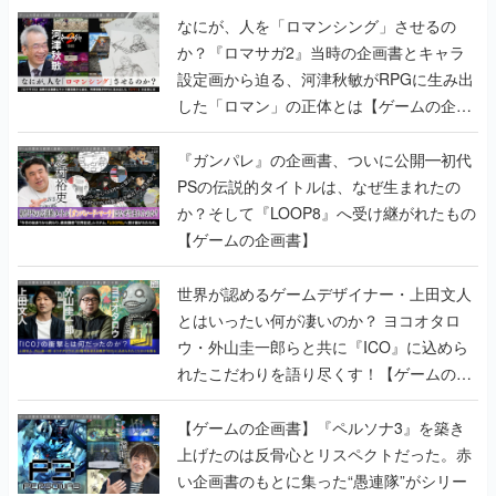
なにが、人を「ロマンシング」させるの
か？『ロマサガ2』当時の企画書とキャラ
設定画から迫る、河津秋敏がRPGに生み出
した「ロマン」の正体とは【ゲームの企画
書】
『ガンパレ』の企画書、ついに公開━初代
PSの伝説的タイトルは、なぜ生まれたの
か？そして『LOOP8』へ受け継がれたもの
【ゲームの企画書】
世界が認めるゲームデザイナー・上田文人
とはいったい何が凄いのか？ ヨコオタロ
ウ・外山圭一郎らと共に『ICO』に込めら
れたこだわりを語り尽くす！【ゲームの企
画書】
【ゲームの企画書】『ペルソナ3』を築き
上げたのは反骨心とリスペクトだった。赤
い企画書のもとに集った“愚連隊”がシリー