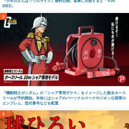
『小早川さんはソウルライク』無料公開。返事に失敗すると「YOU
DIED」
2
『機動戦士ガンダム』の「シャア専用ザクⅡ」をイメージした散水ホース
リールが予約開始。本体にはシャアのパーソナルマークやジオン公国軍の
エンブレム、型式番号などを配置
3