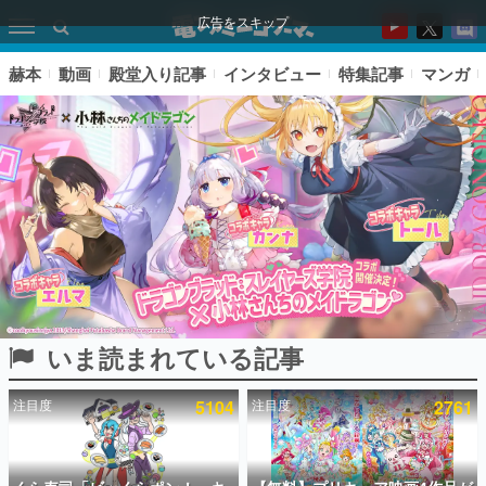
広告をスキップ
赫本
動画
殿堂入り記事
インタビュー
特集記事
マンガ
いま読まれている記事
ピックアップ
注目度
5104
注目度
2761
電ファミのいま読まれている記事ランキング
アプリセール情報