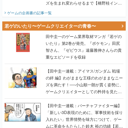
ズを生まれ変わらせるまで【橋野桂インタ
ビュー】
ゲームの企画書
の記事一覧
若ゲのいたり〜ゲームクリエイターの青春〜
田中圭一のゲーム業界取材マンガ『若ゲの
いたり』第2巻が発売。『ポケモン』田尻
智さん、『ゼビウス』遠藤雅伸さんらの貴
重なエピソードを収録
【田中圭一連載：アイマス/ガンダム 戦場
の絆 編】わがままな王様のわがままなニー
ズを満たす！──小山順一朗が貫く姿勢に、
ゲームクリエイターとしての矜持を見た
【若ゲのいたり最終回】
【田中圭一連載：バーチャファイター編】
「新しい3D表現のために、軍事技術を採り
入れたい」世界情勢を味方につけて、ゲー
ムに革命をもたらした鈴木 裕の功績【若ゲ