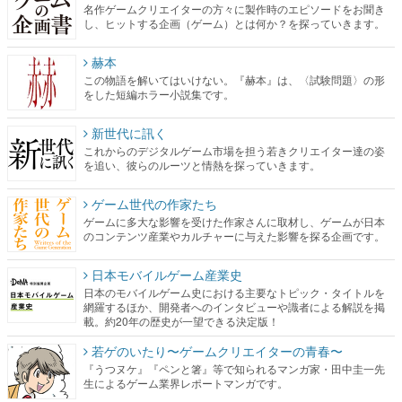
名作ゲームクリエイターの方々に製作時のエピソードをお聞き
し、ヒットする企画（ゲーム）とは何か？を探っていきます。
赫本
この物語を解いてはいけない。『赫本』は、〈試験問題〉の形
をした短編ホラー小説集です。
新世代に訊く
これからのデジタルゲーム市場を担う若きクリエイター達の姿
を追い、彼らのルーツと情熱を探っていきます。
ゲーム世代の作家たち
ゲームに多大な影響を受けた作家さんに取材し、ゲームが日本
のコンテンツ産業やカルチャーに与えた影響を探る企画です。
日本モバイルゲーム産業史
日本のモバイルゲーム史における主要なトピック・タイトルを
網羅するほか、開発者へのインタビューや識者による解説を掲
載。約20年の歴史が一望できる決定版！
若ゲのいたり〜ゲームクリエイターの青春〜
『うつヌケ』『ペンと箸』等で知られるマンガ家・田中圭一先
生によるゲーム業界レポートマンガです。