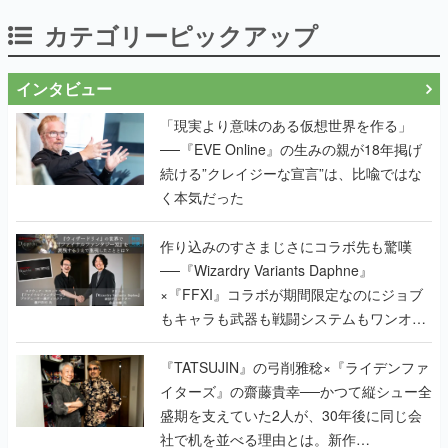
カテゴリーピックアップ
インタビュー
「現実より意味のある仮想世界を作る」
──『EVE Online』の生みの親が18年掲げ
続ける”クレイジーな宣言”は、比喩ではな
く本気だった
作り込みのすさまじさにコラボ先も驚嘆
──『Wizardry Variants Daphne』
×『FFXI』コラボが期間限定なのにジョブ
もキャラも武器も戦闘システムもワンオフ
で作り込まれた理由を両ディレクターに聞
く
『TATSUJIN』の弓削雅稔×『ライデンファ
イターズ』の齋藤貴幸──かつて縦シュー全
盛期を支えていた2人が、30年後に同じ会
社で机を並べる理由とは。新作