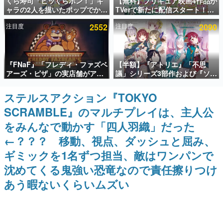
くら寿司「ビッくらポン！」キ
【無料】プリキュア映画4作品が
ャラの2人を描いたポップでかわ
TVerで新たに配信スタート！な
インタビュー
いいコラボイラストが公開。コ
んと2018年～2024年の映画ほぼ
注目度
2552
注目度
2090
ラボイラストを使用した限定T
すべてが見放題に、ぶっちゃけ
連載・特集一覧
シャツ&ステッカーがアソビシ
ありえないラインナップ
ステム主催「Akaku展」にて販
売へ
殿堂入り記事
『FNaF』「フレディ・ファズベ
【半額】『アトリエ』「不思
SNS拡散数が数千以上！ ページビュー数万以上！ などな
ど。多くの人々に読まれた、電ファミ渾身の“殿堂入り”記
アーズ・ピザ」の実店舗がアメ
議」シリーズ3部作および『ソフ
事をまとめました。
リカの商業施設「American
ィーのアトリエ2』公式画集の
Dream」に2027年オープン！
Kindle版が50%オフとなるセー
ステルスアクション『TOKYO
ゲームの企画書
ScottGamesとの共同開発、食
ルが開催中。各作品の設定画や
名作ゲームクリエイターの方々に製作時のエピソードをお
SCRAMBLE』のマルチプレイは、主人公
事だけでなくステージショーや
美麗なイラストの数々をふんだ
聞きし、ヒットする企画（ゲーム）とは何か？を探ってい
没入型のホラー体験も楽しめる
んに収録
きます。
をみんなで動かす「四人羽織」だった
赫本
←？？？ 移動、視点、ダッシュと屈み、
この物語を解いてはいけない。『赫本』は、〈試験問題〉
ギミックを1名ずつ担当、敵はワンパンで
の形をした短編ホラー小説集です。
沈めてくる鬼強い恐竜なので責任擦りつけ
新世代に訊く
あう暇ないくらいムズい
これからのデジタルゲーム市場を担う若きクリエイター達
の姿を追い、彼らのルーツと情熱を探っていきます。
ゲーム世代の作家たち
ゲームに多大な影響を受けた作家さんに取材し、ゲームが