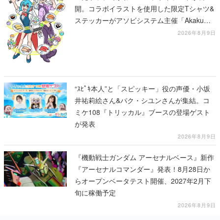
開。コラボイラストを使用した限定Tシャツ&
ステッカーがアソビシステム主催「Akaku
展」にて販売へ
2026年8月9日
“ｽﾋﾟｷ本人”と「スピッキー」役の声優・小坂
井祐莉絵さん&パク・シユンさんが集結。コ
ミケ108『トリッカル』ブースの登場ゲスト
が発表
2026年8月9日
『機動戦士ガンダム アーセナルベース』新作
『アーセナルコマンダー』発表！8月28日か
らオープンベータテスト開催、2027年2月下
旬に稼働予定
2026年8月9日