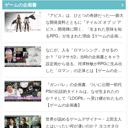
ゲームの企画書
『アビス』は、ひとつの奇跡だった──膨大
な開発資料とともに『テイルズ オブ ジ ア
ビス』開発陣に聞く、「生まれた意味を知
るRPG」が生まれた理由【ゲームの企画
書】
なにが、人を「ロマンシング」させるの
か？『ロマサガ2』当時の企画書とキャラ
設定画から迫る、河津秋敏がRPGに生み出
した「ロマン」の正体とは【ゲームの企画
書】
『ガンパレ』の企画書、ついに公開━初代
PSの伝説的タイトルは、なぜ生まれたの
か？そして『LOOP8』へ受け継がれたもの
【ゲームの企画書】
世界が認めるゲームデザイナー・上田文人
とはいったい何が凄いのか？ ヨコオタロ