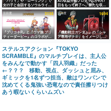
「パリィ」や「ローリング」で
Xの収益分配プログラムが9月7
女の子と会話するソウルライク
日をもって終了へ。新たな収益
インタビュー
恋愛ゲーム『小早川さんはソウ
化制度「Original Content
注目度
3135
注目度
1694
ルライク』無料公開。返事に失
Rewards Program」を発表
連載・特集一覧
敗すると「YOU DIED」
殿堂入り記事
『プリコネR』と『ウマ娘 プリ
『機動戦士ガンダム』の「シャ
SNS拡散数が数千以上！ ページビュー数万以上！ などな
ど。多くの人々に読まれた、電ファミ渾身の“殿堂入り”記
ティーダービー』のコラボが決
ア専用ザクⅡ」をイメージした
事をまとめました。
定！“最大170連無料”の8.5周年
散水ホースリールが予約開始。
キャンペーンなども発表
本体にはシャアのパーソナルマ
ステルスアクション『TOKYO
ゲームの企画書
ークやジオン公国軍のエンブレ
名作ゲームクリエイターの方々に製作時のエピソードをお
SCRAMBLE』のマルチプレイは、主人公
ム、型式番号などを配置
聞きし、ヒットする企画（ゲーム）とは何か？を探ってい
きます。
をみんなで動かす「四人羽織」だった
赫本
←？？？ 移動、視点、ダッシュと屈み、
この物語を解いてはいけない。『赫本』は、〈試験問題〉
ギミックを1名ずつ担当、敵はワンパンで
の形をした短編ホラー小説集です。
沈めてくる鬼強い恐竜なので責任擦りつけ
新世代に訊く
あう暇ないくらいムズい
これからのデジタルゲーム市場を担う若きクリエイター達
の姿を追い、彼らのルーツと情熱を探っていきます。
ゲーム世代の作家たち
ゲームに多大な影響を受けた作家さんに取材し、ゲームが