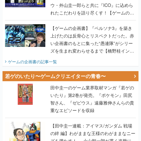
ウ・外山圭一郎らと共に『ICO』に込めら
れたこだわりを語り尽くす！【ゲームの企
画書】
【ゲームの企画書】『ペルソナ3』を築き
上げたのは反骨心とリスペクトだった。赤
い企画書のもとに集った“愚連隊”がシリー
ズを生まれ変わらせるまで【橋野桂インタ
ビュー】
ゲームの企画書
の記事一覧
若ゲのいたり〜ゲームクリエイターの青春〜
田中圭一のゲーム業界取材マンガ『若ゲの
いたり』第2巻が発売。『ポケモン』田尻
智さん、『ゼビウス』遠藤雅伸さんらの貴
重なエピソードを収録
【田中圭一連載：アイマス/ガンダム 戦場
の絆 編】わがままな王様のわがままなニー
ズを満たす！──小山順一朗が貫く姿勢に、