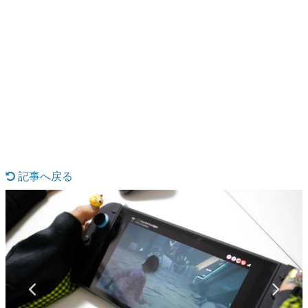
日本のコンテンツ産業やカルチャーに与えた影響を探る企
画です。
日本モバイルゲーム産業史
日本のモバイルゲーム史における主要なトピック・タイト
ルを網羅するほか、開発者へのインタビューや識者による
解説を掲載。約20年の歴史が一望できる決定版！
若ゲのいたり〜ゲームクリエイターの青春〜
『うつヌケ』『ペンと箸』等で知られるマンガ家・田中圭
一先生によるゲーム業界レポートマンガです。
なんでゲームは面白い？
ゲーム開発者・hamatsu氏がゲームの魅力を画面や操作の
記事へ戻る
具体的な形から解き明かしていく、硬派で骨太な評論連載
です。
ゲームが変えた日本語
「経験値」「裏技」「ラスボス」… ゲームにまつわる言葉
の起源や用法の変遷を、コンピューター文化史研究家・タ
イニーP氏が徹底調査。
カテゴリ
特集記事