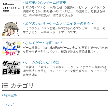
日本モバイルゲーム産業史
日本のモバイルゲーム史における主要なトピック・タイトルを
網羅するほか、開発者へのインタビューや識者による解説を掲
載。約20年の歴史が一望できる決定版！
若ゲのいたり〜ゲームクリエイターの青春〜
『うつヌケ』『ペンと箸』等で知られるマンガ家・田中圭一先
生によるゲーム業界レポートマンガです。
なんでゲームは面白い？
ゲーム開発者・hamatsu氏がゲームの魅力を画面や操作の具体的
な形から解き明かしていく、硬派で骨太な評論連載です。
ゲームが変えた日本語
「経験値」「裏技」「ラスボス」… ゲームにまつわる言葉の起
源や用法の変遷を、コンピューター文化史研究家・タイニーP氏
が徹底調査。
カテゴリ
特集記事
マンガ