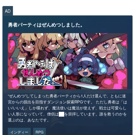
AD
勇者パーティはぜんめつしました。
“ぜんめつ”してしまった勇者パーティから1人だけ選んで、ともに迷
宮からの脱出を目指すダンジョン探索RPGです。 ただし勇者は「は
い/いいえ」しか喋れず、魔法使いは魔法が使えず、戦士は可愛らし
い人形になっていて、僧侶は██を崇拝しています。誰を救うのかを
選ぶのは、あなたです。
インディー
RPG