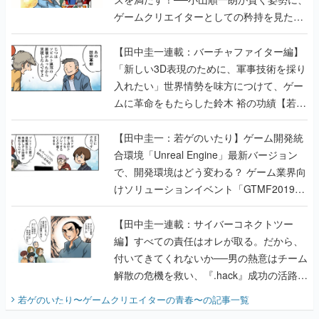
ゲームクリエイターとしての矜持を見た
【若ゲのいたり最終回】
【田中圭一連載：バーチャファイター編】
「新しい3D表現のために、軍事技術を採り
入れたい」世界情勢を味方につけて、ゲー
ムに革命をもたらした鈴木 裕の功績【若ゲ
のいたり】
【田中圭一：若ゲのいたり】ゲーム開発統
合環境「Unreal Engine」最新バージョン
で、開発環境はどう変わる？ ゲーム業界向
けソリューションイベント「GTMF2019」
に行って、より理解を深めよう【PR】
【田中圭一連載：サイバーコネクトツー
編】すべての責任はオレが取る。だから、
付いてきてくれないか──男の熱意はチーム
解散の危機を救い、『.hack』成功の活路を
開く。業界の快男児・松山 洋に流れる血は
若ゲのいたり〜ゲームクリエイターの青春〜
の記事一覧
『少年ジャンプ』色だった【若ゲのいた