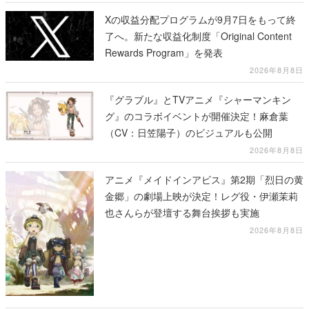
Xの収益分配プログラムが9月7日をもって終
了へ。新たな収益化制度「Original Content
Rewards Program」を発表
2026年8月8日
『グラブル』とTVアニメ『シャーマンキン
グ』のコラボイベントが開催決定！麻倉葉
（CV：日笠陽子）のビジュアルも公開
2026年8月8日
アニメ『メイドインアビス』第2期「烈日の黄
金郷」の劇場上映が決定！レグ役・伊瀬茉莉
也さんらが登壇する舞台挨拶も実施
2026年8月8日