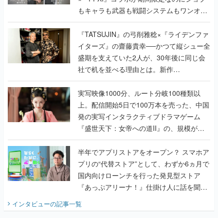
もキャラも武器も戦闘システムもワンオフ
で作り込まれた理由を両ディレクターに聞
く
『TATSUJIN』の弓削雅稔×『ライデンファ
イターズ』の齋藤貴幸──かつて縦シュー全
盛期を支えていた2人が、30年後に同じ会
社で机を並べる理由とは。新作
『TATSUJIN EXTREME』で初タッグを組
んだレジェンド2人に訊く開発秘話
実写映像1000分、ルート分岐100種類以
上。配信開始5日で100万本を売った、中国
発の実写インタラクティブドラマゲーム
『盛世天下：女帝への道II』の、規模が違
うこだわりをプロデューサーに聞いた
半年でアプリストアをオープン？ スマホア
プリの“代替ストア”として、わずか6ヵ月で
国内向けローンチを行った発見型ストア
『あっぷアリーナ！』仕掛け人に話を聞い
てみた
インタビュー
の記事一覧