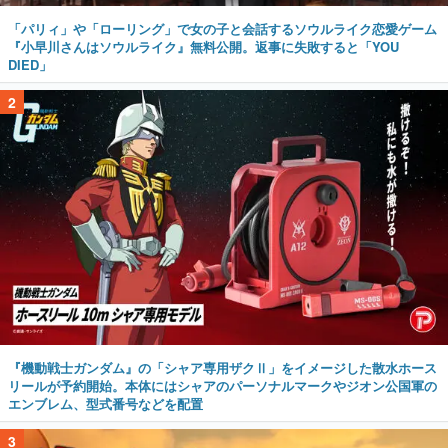
「パリィ」や「ローリング」で女の子と会話するソウルライク恋愛ゲーム
『小早川さんはソウルライク』無料公開。返事に失敗すると「YOU
DIED」
2
『機動戦士ガンダム』の「シャア専用ザクⅡ」をイメージした散水ホース
リールが予約開始。本体にはシャアのパーソナルマークやジオン公国軍の
エンブレム、型式番号などを配置
3