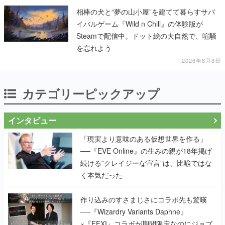
相棒の犬と“夢の山小屋”を建てて暮らすサバ
イバルゲーム『Wild n Chill』の体験版が
Steamで配信中。ドット絵の大自然で、喧騒
を忘れよう
2026年8月8日
カテゴリーピックアップ
インタビュー
「現実より意味のある仮想世界を作る」
──『EVE Online』の生みの親が18年掲げ
続ける”クレイジーな宣言”は、比喩ではな
く本気だった
作り込みのすさまじさにコラボ先も驚嘆
──『Wizardry Variants Daphne』
×『FFXI』コラボが期間限定なのにジョブ