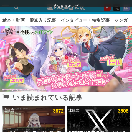
広告をスキップ
赫本
動画
殿堂入り記事
インタビュー
特集記事
マンガ
いま読まれている記事
ピックアップ
注目度
3872
注目度
3608
電ファミのいま読まれている記事ランキング
アプリセール情報