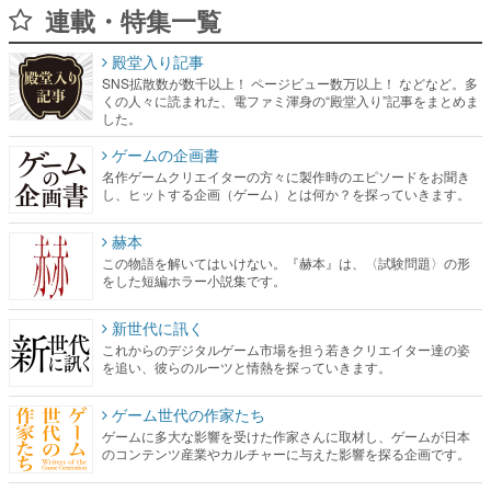
連載・特集一覧
殿堂入り記事
SNS拡散数が数千以上！ ページビュー数万以上！ などなど。多
くの人々に読まれた、電ファミ渾身の“殿堂入り”記事をまとめま
した。
ゲームの企画書
名作ゲームクリエイターの方々に製作時のエピソードをお聞き
し、ヒットする企画（ゲーム）とは何か？を探っていきます。
赫本
この物語を解いてはいけない。『赫本』は、〈試験問題〉の形
をした短編ホラー小説集です。
新世代に訊く
これからのデジタルゲーム市場を担う若きクリエイター達の姿
を追い、彼らのルーツと情熱を探っていきます。
ゲーム世代の作家たち
ゲームに多大な影響を受けた作家さんに取材し、ゲームが日本
のコンテンツ産業やカルチャーに与えた影響を探る企画です。