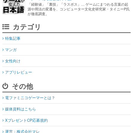
「経験値」「裏技」「ラスボス」… ゲームにまつわる言葉の起
源や用法の変遷を、コンピューター文化史研究家・タイニーP氏
が徹底調査。
カテゴリ
特集記事
マンガ
女性向け
アプリレビュー
その他
電ファミニコゲーマーとは？
媒体資料はこちら
XプレゼントCP応募規約
運営：株式会社マレ