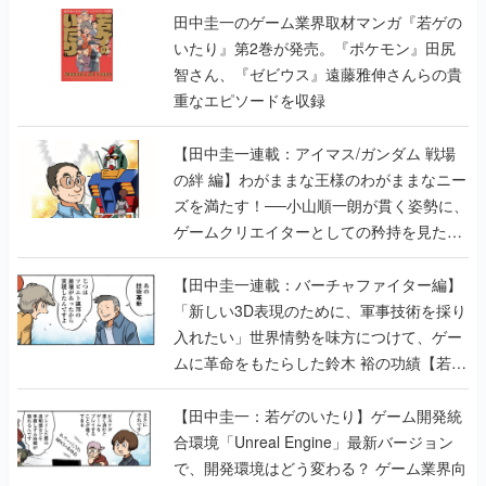
田中圭一のゲーム業界取材マンガ『若ゲの
いたり』第2巻が発売。『ポケモン』田尻
智さん、『ゼビウス』遠藤雅伸さんらの貴
重なエピソードを収録
【田中圭一連載：アイマス/ガンダム 戦場
の絆 編】わがままな王様のわがままなニー
ズを満たす！──小山順一朗が貫く姿勢に、
ゲームクリエイターとしての矜持を見た
【若ゲのいたり最終回】
【田中圭一連載：バーチャファイター編】
「新しい3D表現のために、軍事技術を採り
入れたい」世界情勢を味方につけて、ゲー
ムに革命をもたらした鈴木 裕の功績【若ゲ
のいたり】
【田中圭一：若ゲのいたり】ゲーム開発統
合環境「Unreal Engine」最新バージョン
で、開発環境はどう変わる？ ゲーム業界向