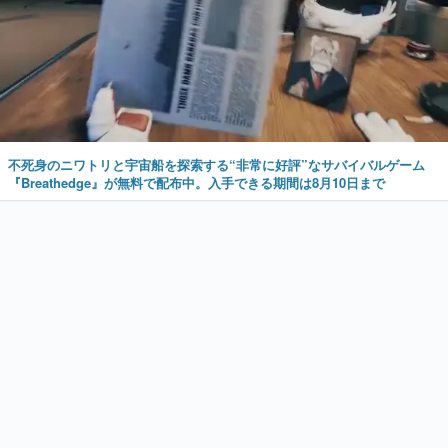
不死身のニワトリと宇宙船を探索する“非常に好評”なサバイバルゲーム
『Breathedge』が無料で配布中。入手できる期間は8月10日まで