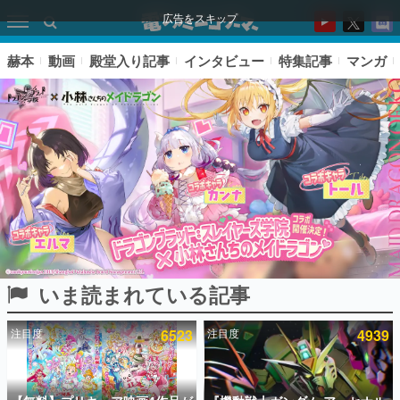
広告をスキップ
赫本
動画
殿堂入り記事
インタビュー
特集記事
マンガ
いま読まれている記事
ピックアップ
注目度
6523
注目度
4939
電ファミのいま読まれている記事ランキング
アプリセール情報