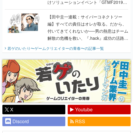
けソリューションイベント「GTMF2019」
に行って、より理解を深めよう【PR】
【田中圭一連載：サイバーコネクトツー
編】すべての責任はオレが取る。だから、
付いてきてくれないか──男の熱意はチーム
解散の危機を救い、『.hack』成功の活路を
開く。業界の快男児・松山 洋に流れる血は
若ゲのいたり〜ゲームクリエイターの青春〜
の記事一覧
『少年ジャンプ』色だった【若ゲのいた
り】
X
Youtube
Discord
RSS