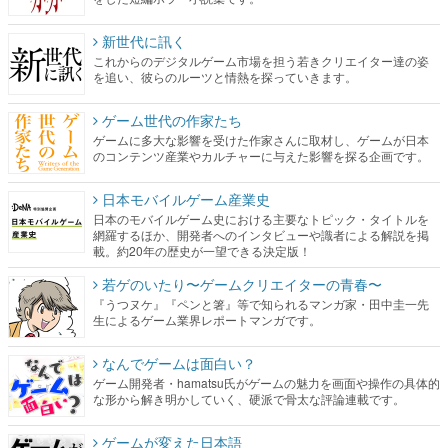
新世代に訊く
これからのデジタルゲーム市場を担う若きクリエイター達の姿
を追い、彼らのルーツと情熱を探っていきます。
ゲーム世代の作家たち
ゲームに多大な影響を受けた作家さんに取材し、ゲームが日本
のコンテンツ産業やカルチャーに与えた影響を探る企画です。
日本モバイルゲーム産業史
日本のモバイルゲーム史における主要なトピック・タイトルを
網羅するほか、開発者へのインタビューや識者による解説を掲
載。約20年の歴史が一望できる決定版！
若ゲのいたり〜ゲームクリエイターの青春〜
『うつヌケ』『ペンと箸』等で知られるマンガ家・田中圭一先
生によるゲーム業界レポートマンガです。
なんでゲームは面白い？
ゲーム開発者・hamatsu氏がゲームの魅力を画面や操作の具体的
な形から解き明かしていく、硬派で骨太な評論連載です。
ゲームが変えた日本語