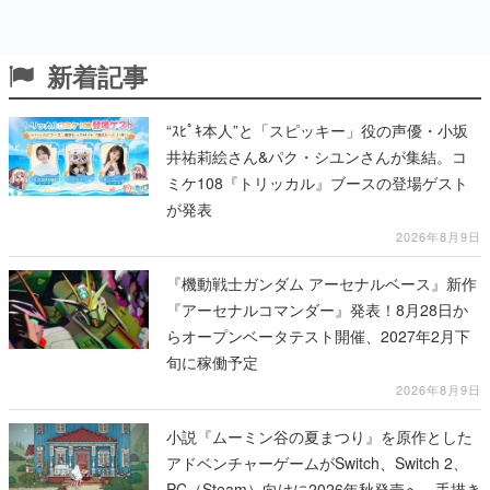
新着記事
“ｽﾋﾟｷ本人”と「スピッキー」役の声優・小坂
井祐莉絵さん&パク・シユンさんが集結。コ
ミケ108『トリッカル』ブースの登場ゲスト
が発表
2026年8月9日
『機動戦士ガンダム アーセナルベース』新作
『アーセナルコマンダー』発表！8月28日か
らオープンベータテスト開催、2027年2月下
旬に稼働予定
2026年8月9日
小説『ムーミン谷の夏まつり』を原作とした
アドベンチャーゲームがSwitch、Switch 2、
PC（Steam）向けに2026年秋発売へ。手描き