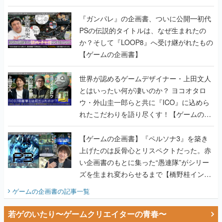
書】
『ガンパレ』の企画書、ついに公開━初代
PSの伝説的タイトルは、なぜ生まれたの
か？そして『LOOP8』へ受け継がれたもの
【ゲームの企画書】
世界が認めるゲームデザイナー・上田文人
とはいったい何が凄いのか？ ヨコオタロ
ウ・外山圭一郎らと共に『ICO』に込めら
れたこだわりを語り尽くす！【ゲームの企
画書】
【ゲームの企画書】『ペルソナ3』を築き
上げたのは反骨心とリスペクトだった。赤
い企画書のもとに集った“愚連隊”がシリー
ズを生まれ変わらせるまで【橋野桂インタ
ビュー】
ゲームの企画書
の記事一覧
若ゲのいたり〜ゲームクリエイターの青春〜