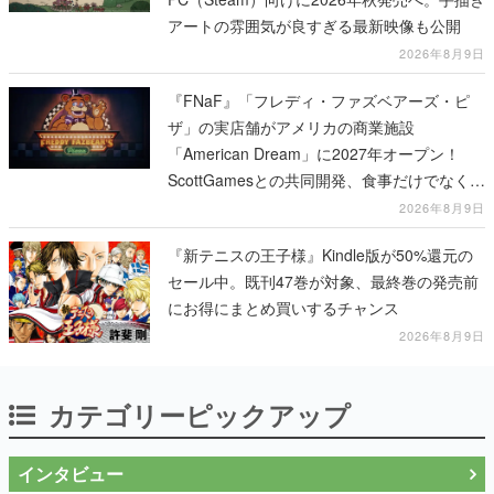
アートの雰囲気が良すぎる最新映像も公開
2026年8月9日
『FNaF』「フレディ・ファズベアーズ・ピ
ザ」の実店舗がアメリカの商業施設
「American Dream」に2027年オープン！
ScottGamesとの共同開発、食事だけでなくス
テージショーや没入型のホラー体験も楽しめ
2026年8月9日
る
『新テニスの王子様』Kindle版が50%還元の
セール中。既刊47巻が対象、最終巻の発売前
にお得にまとめ買いするチャンス
2026年8月9日
カテゴリーピックアップ
インタビュー