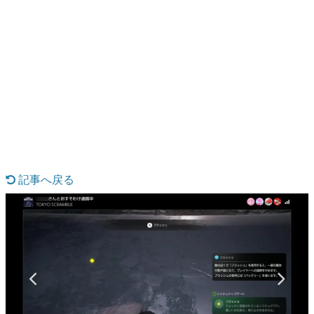
日本のコンテンツ産業やカルチャーに与えた影響を探る企
画です。
日本モバイルゲーム産業史
日本のモバイルゲーム史における主要なトピック・タイト
ルを網羅するほか、開発者へのインタビューや識者による
解説を掲載。約20年の歴史が一望できる決定版！
若ゲのいたり〜ゲームクリエイターの青春〜
『うつヌケ』『ペンと箸』等で知られるマンガ家・田中圭
一先生によるゲーム業界レポートマンガです。
なんでゲームは面白い？
ゲーム開発者・hamatsu氏がゲームの魅力を画面や操作の
記事へ戻る
具体的な形から解き明かしていく、硬派で骨太な評論連載
です。
ゲームが変えた日本語
「経験値」「裏技」「ラスボス」… ゲームにまつわる言葉
の起源や用法の変遷を、コンピューター文化史研究家・タ
イニーP氏が徹底調査。
カテゴリ
特集記事