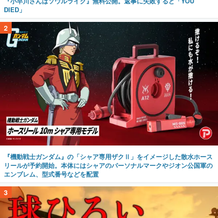
『小早川さんはソウルライク』無料公開。返事に失敗すると「YOU
DIED」
2
『機動戦士ガンダム』の「シャア専用ザクⅡ」をイメージした散水ホース
リールが予約開始。本体にはシャアのパーソナルマークやジオン公国軍の
エンブレム、型式番号などを配置
3