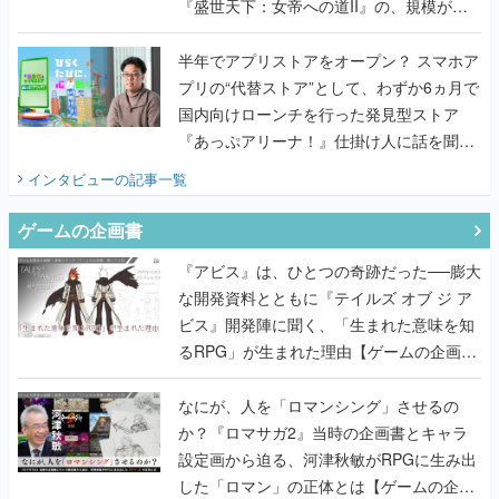
『盛世天下：女帝への道II』の、規模が違
うこだわりをプロデューサーに聞いた
半年でアプリストアをオープン？ スマホア
プリの“代替ストア”として、わずか6ヵ月で
国内向けローンチを行った発見型ストア
『あっぷアリーナ！』仕掛け人に話を聞い
てみた
インタビュー
の記事一覧
ゲームの企画書
『アビス』は、ひとつの奇跡だった──膨大
な開発資料とともに『テイルズ オブ ジ ア
ビス』開発陣に聞く、「生まれた意味を知
るRPG」が生まれた理由【ゲームの企画
書】
なにが、人を「ロマンシング」させるの
か？『ロマサガ2』当時の企画書とキャラ
設定画から迫る、河津秋敏がRPGに生み出
した「ロマン」の正体とは【ゲームの企画