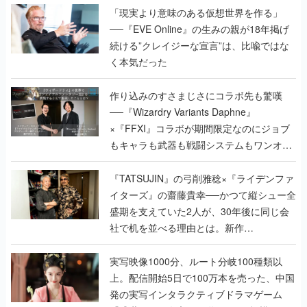
「現実より意味のある仮想世界を作る」
──『EVE Online』の生みの親が18年掲げ
続ける”クレイジーな宣言”は、比喩ではな
く本気だった
作り込みのすさまじさにコラボ先も驚嘆
──『Wizardry Variants Daphne』
×『FFXI』コラボが期間限定なのにジョブ
もキャラも武器も戦闘システムもワンオフ
で作り込まれた理由を両ディレクターに聞
く
『TATSUJIN』の弓削雅稔×『ライデンファ
イターズ』の齋藤貴幸──かつて縦シュー全
盛期を支えていた2人が、30年後に同じ会
社で机を並べる理由とは。新作
『TATSUJIN EXTREME』で初タッグを組
んだレジェンド2人に訊く開発秘話
実写映像1000分、ルート分岐100種類以
上。配信開始5日で100万本を売った、中国
発の実写インタラクティブドラマゲーム