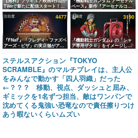
【無料】プリキュア映画4作品が
『機動戦士ガンダム アーセナル
TVerで新たに配信スタート！な
ベース』新作『アーセナルコマ
インタビュー
んと2018年～2024年の映画ほぼ
ンダー』発表！8月28日からオ
注目度
4477
注目度
3190
すべてが見放題に、ぶっちゃけ
ープンベータテスト開催、2027
連載・特集一覧
ありえないラインナップ
年2月下旬に稼働予定
殿堂入り記事
『FNaF』「フレディ・ファズベ
『機動戦士ガンダム』の「シャ
SNS拡散数が数千以上！ ページビュー数万以上！ などな
ど。多くの人々に読まれた、電ファミ渾身の“殿堂入り”記
アーズ・ピザ」の実店舗がアメ
ア専用ザクⅡ」をイメージした
事をまとめました。
リカの商業施設「American
散水ホースリールが予約開始。
Dream」に2027年オープン！
本体にはシャアのパーソナルマ
ステルスアクション『TOKYO
ゲームの企画書
ScottGamesとの共同開発、食
ークやジオン公国軍のエンブレ
名作ゲームクリエイターの方々に製作時のエピソードをお
SCRAMBLE』のマルチプレイは、主人公
事だけでなくステージショーや
ム、型式番号などを配置
聞きし、ヒットする企画（ゲーム）とは何か？を探ってい
没入型のホラー体験も楽しめる
きます。
をみんなで動かす「四人羽織」だった
赫本
←？？？ 移動、視点、ダッシュと屈み、
この物語を解いてはいけない。『赫本』は、〈試験問題〉
ギミックを1名ずつ担当、敵はワンパンで
の形をした短編ホラー小説集です。
沈めてくる鬼強い恐竜なので責任擦りつけ
新世代に訊く
あう暇ないくらいムズい
これからのデジタルゲーム市場を担う若きクリエイター達
の姿を追い、彼らのルーツと情熱を探っていきます。
ゲーム世代の作家たち
ゲームに多大な影響を受けた作家さんに取材し、ゲームが