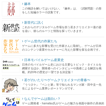
赫本
この物語を解いてはいけない。『赫本』は、〈試験問題〉の形
をした短編ホラー小説集です。
新世代に訊く
これからのデジタルゲーム市場を担う若きクリエイター達の姿
を追い、彼らのルーツと情熱を探っていきます。
ゲーム世代の作家たち
ゲームに多大な影響を受けた作家さんに取材し、ゲームが日本
のコンテンツ産業やカルチャーに与えた影響を探る企画です。
日本モバイルゲーム産業史
日本のモバイルゲーム史における主要なトピック・タイトルを
網羅するほか、開発者へのインタビューや識者による解説を掲
載。約20年の歴史が一望できる決定版！
若ゲのいたり〜ゲームクリエイターの青春〜
『うつヌケ』『ペンと箸』等で知られるマンガ家・田中圭一先
生によるゲーム業界レポートマンガです。
なんでゲームは面白い？
ゲーム開発者・hamatsu氏がゲームの魅力を画面や操作の具体的