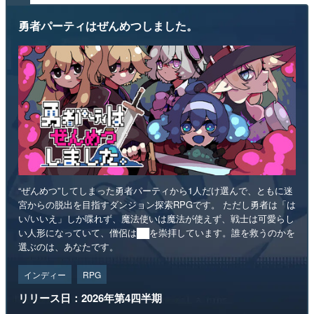
勇者パーティはぜんめつしました。
“ぜんめつ”してしまった勇者パーティから1人だけ選んで、ともに迷
宮からの脱出を目指すダンジョン探索RPGです。 ただし勇者は「は
い/いいえ」しか喋れず、魔法使いは魔法が使えず、戦士は可愛らし
い人形になっていて、僧侶は██を崇拝しています。誰を救うのかを
選ぶのは、あなたです。
インディー
RPG
リリース日：2026年第4四半期