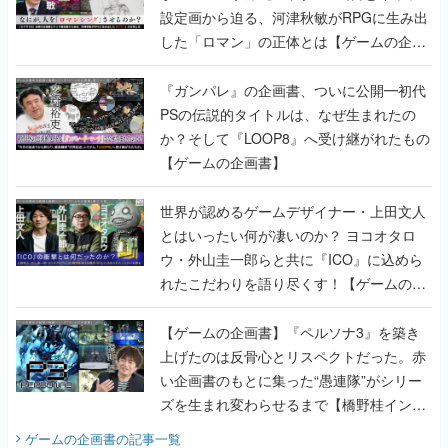
設定画から迫る、河津秋敏がRPGに生み出
した「ロマン」の正体とは【ゲームの企画
書】
『ガンパレ』の企画書、ついに公開━初代
PSの伝説的タイトルは、なぜ生まれたの
か？そして『LOOP8』へ受け継がれたもの
【ゲームの企画書】
世界が認めるゲームデザイナー・上田文人
とはいったい何が凄いのか？ ヨコオタロ
ウ・外山圭一郎らと共に『ICO』に込めら
れたこだわりを語り尽くす！【ゲームの企
画書】
【ゲームの企画書】『ペルソナ3』を築き
上げたのは反骨心とリスペクトだった。赤
い企画書のもとに集った“愚連隊”がシリー
ズを生まれ変わらせるまで【橋野桂インタ
ビュー】
ゲームの企画書
の記事一覧