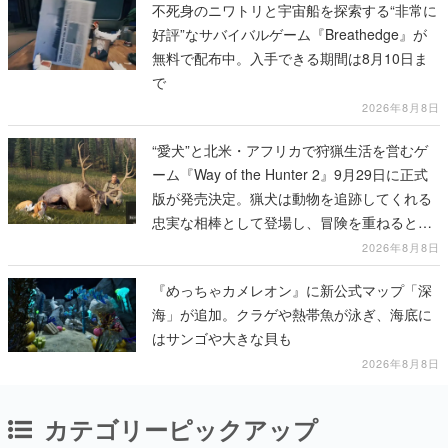
不死身のニワトリと宇宙船を探索する“非常に
好評”なサバイバルゲーム『Breathedge』が
無料で配布中。入手できる期間は8月10日ま
で
2026年8月8日
“愛犬”と北米・アフリカで狩猟生活を営むゲ
ーム『Way of the Hunter 2』9月29日に正式
版が発売決定。猟犬は動物を追跡してくれる
忠実な相棒として登場し、冒険を重ねると成
長する。記念撮影も可能
2026年8月8日
『めっちゃカメレオン』に新公式マップ「深
海」が追加。クラゲや熱帯魚が泳ぎ、海底に
はサンゴや大きな貝も
2026年8月8日
カテゴリーピックアップ