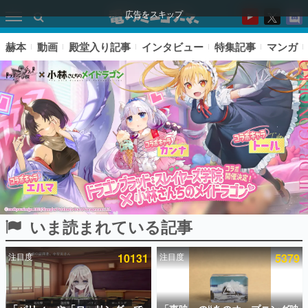
広告をスキップ
赫本
動画
殿堂入り記事
インタビュー
特集記事
マンガ
いま読まれている記事
ピックアップ
注目度
10131
注目度
5379
電ファミのいま読まれている記事ランキング
アプリセール情報