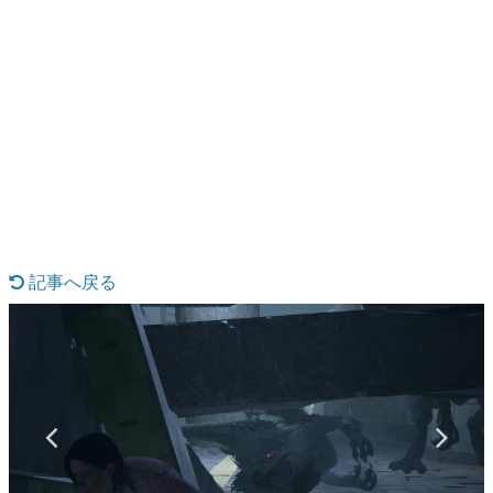
日本のコンテンツ産業やカルチャーに与えた影響を探る企
画です。
日本モバイルゲーム産業史
日本のモバイルゲーム史における主要なトピック・タイト
ルを網羅するほか、開発者へのインタビューや識者による
解説を掲載。約20年の歴史が一望できる決定版！
若ゲのいたり〜ゲームクリエイターの青春〜
『うつヌケ』『ペンと箸』等で知られるマンガ家・田中圭
一先生によるゲーム業界レポートマンガです。
なんでゲームは面白い？
ゲーム開発者・hamatsu氏がゲームの魅力を画面や操作の
記事へ戻る
具体的な形から解き明かしていく、硬派で骨太な評論連載
です。
ゲームが変えた日本語
「経験値」「裏技」「ラスボス」… ゲームにまつわる言葉
の起源や用法の変遷を、コンピューター文化史研究家・タ
イニーP氏が徹底調査。
カテゴリ
特集記事