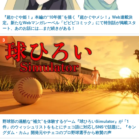
『超かぐや姫！』本編の“10年後”を描く『超かぐやメシ！』Web連載決
定。新たなWebマンガレーベル「ビビビコミック」にて特別話が掲載スタ
ート、あのお話には…まだ続きがある！
3
野球部の過酷な“補欠”を体験するゲーム『球ひろいSimulator』が「1
件」のウィッシュリストをもとにチェコ語に対応しSNSで話題に。『キン
グダム・カム』開発元やチェコのプロ野球選手から称賛の声