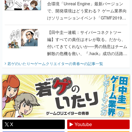
合環境「Unreal Engine」最新バージョン
で、開発環境はどう変わる？ ゲーム業界向
けソリューションイベント「GTMF2019」
に行って、より理解を深めよう【PR】
【田中圭一連載：サイバーコネクトツー
編】すべての責任はオレが取る。だから、
付いてきてくれないか──男の熱意はチーム
解散の危機を救い、『.hack』成功の活路を
開く。業界の快男児・松山 洋に流れる血は
若ゲのいたり〜ゲームクリエイターの青春〜
の記事一覧
『少年ジャンプ』色だった【若ゲのいた
り】
X
Youtube