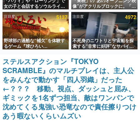
「パリィ」や「ローリング」で
「東映」の“あのオープニング映
女の子と会話するソウルライク
像”がアクリルブロックに。「東
インタビュー
恋愛ゲーム『小早川さんはソウ
映ヒストリカル グッズコレクシ
注目度
5137
注目度
4972
ルライク』無料公開。返事に失
ョン」が8月下旬より発売
連載・特集一覧
敗すると「YOU DIED」
殿堂入り記事
野球部の過酷な“補欠”を体験す
不死身のニワトリと宇宙船を探
SNS拡散数が数千以上！ ページビュー数万以上！ などな
ど。多くの人々に読まれた、電ファミ渾身の“殿堂入り”記
るゲーム『球ひろい
索する“非常に好評”なサバイバ
事をまとめました。
Simulator』が「1件」のウィッ
ルゲーム『Breathedge』が無
シュリストをもとにチェコ語に
料で配布中。入手できる期間は8
ステルスアクション『TOKYO
ゲームの企画書
対応しSNSで話題に。『キング
月10日まで
名作ゲームクリエイターの方々に製作時のエピソードをお
SCRAMBLE』のマルチプレイは、主人公
ダム・カム』開発元やチェコの
聞きし、ヒットする企画（ゲーム）とは何か？を探ってい
プロ野球選手から称賛の声
きます。
をみんなで動かす「四人羽織」だった
赫本
←？？？ 移動、視点、ダッシュと屈み、
この物語を解いてはいけない。『赫本』は、〈試験問題〉
ギミックを1名ずつ担当、敵はワンパンで
の形をした短編ホラー小説集です。
沈めてくる鬼強い恐竜なので責任擦りつけ
新世代に訊く
あう暇ないくらいムズい
これからのデジタルゲーム市場を担う若きクリエイター達
の姿を追い、彼らのルーツと情熱を探っていきます。
ゲーム世代の作家たち
ゲームに多大な影響を受けた作家さんに取材し、ゲームが