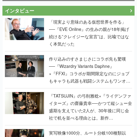
インタビュー
「現実より意味のある仮想世界を作る」
──『EVE Online』の生みの親が18年掲げ
続ける”クレイジーな宣言”は、比喩ではな
く本気だった
作り込みのすさまじさにコラボ先も驚嘆
──『Wizardry Variants Daphne』
×『FFXI』コラボが期間限定なのにジョブ
もキャラも武器も戦闘システムもワンオフ
で作り込まれた理由を両ディレクターに聞
く
『TATSUJIN』の弓削雅稔×『ライデンファ
イターズ』の齋藤貴幸──かつて縦シュー全
盛期を支えていた2人が、30年後に同じ会
社で机を並べる理由とは。新作
『TATSUJIN EXTREME』で初タッグを組
んだレジェンド2人に訊く開発秘話
実写映像1000分、ルート分岐100種類以