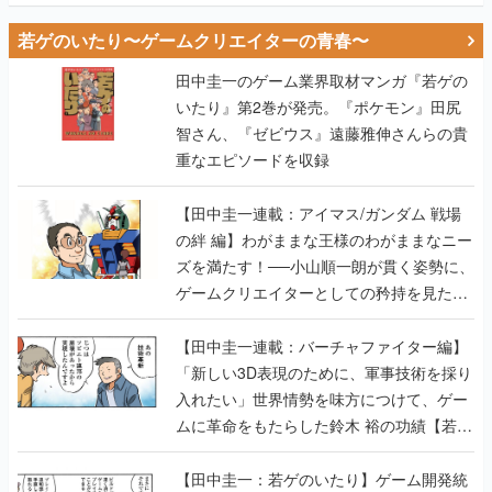
若ゲのいたり〜ゲームクリエイターの青春〜
田中圭一のゲーム業界取材マンガ『若ゲの
いたり』第2巻が発売。『ポケモン』田尻
智さん、『ゼビウス』遠藤雅伸さんらの貴
重なエピソードを収録
【田中圭一連載：アイマス/ガンダム 戦場
の絆 編】わがままな王様のわがままなニー
ズを満たす！──小山順一朗が貫く姿勢に、
ゲームクリエイターとしての矜持を見た
【若ゲのいたり最終回】
【田中圭一連載：バーチャファイター編】
「新しい3D表現のために、軍事技術を採り
入れたい」世界情勢を味方につけて、ゲー
ムに革命をもたらした鈴木 裕の功績【若ゲ
のいたり】
【田中圭一：若ゲのいたり】ゲーム開発統