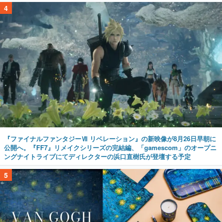
4
『ファイナルファンタジーⅦ リベレーション』の新映像が8月26日早朝に
公開へ。『FF7』リメイクシリーズの完結編、「gamescom」のオープニ
ングナイトライブにてディレクターの浜口直樹氏が登壇する予定
5