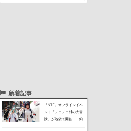
新着記事
『NTE』オフラインイベ
ント「メェメェ村の大冒
険」が池袋で開催！ 釣
りや麻雀、公式レイヤー