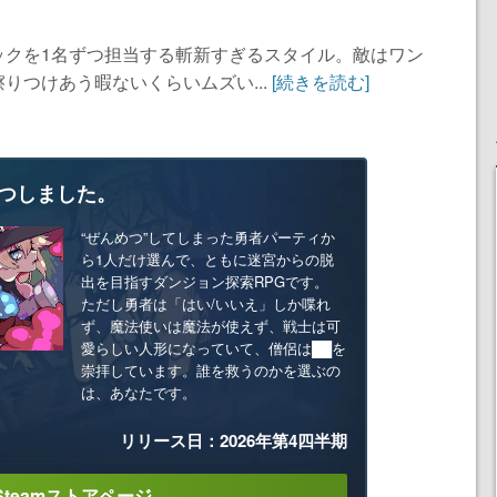
ックを1名ずつ担当する斬新すぎるスタイル。敵はワン
りつけあう暇ないくらいムズい...
[続きを読む]
つしました。
“ぜんめつ”してしまった勇者パーティか
ら1人だけ選んで、ともに迷宮からの脱
出を目指すダンジョン探索RPGです。
ただし勇者は「はい/いいえ」しか喋れ
ず、魔法使いは魔法が使えず、戦士は可
愛らしい人形になっていて、僧侶は██を
崇拝しています。誰を救うのかを選ぶの
は、あなたです。
リリース日：2026年第4四半期
Steamストアページ