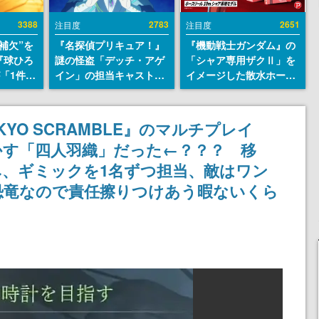
3388
2783
2651
注目度
注目度
補欠”を
『名探偵プリキュア！』
『機動戦士ガンダム』の
『球ひろ
謎の怪盗「デッチ・アゲ
「シャア専用ザクⅡ」を
』が「1件」
イン」の担当キャストは
イメージした散水ホース
ストをも
天﨑滉平さんと判明。
リールが予約開始。本体
対応し
『Re:ゼロから始める異
にはシャアのパーソナル
『キング
世界生活』オットー役、
マークやジオン公国軍の
YO SCRAMBLE』のマルチプレイ
発元やチ
『ヒプノシスマイク』山
エンブレム、型式番号な
かす「四人羽織」だった←？？？ 移
選手から
田三郎役など
どを配置
、ギミックを1名ずつ担当、敵はワン
恐竜なので責任擦りつけあう暇ないくら