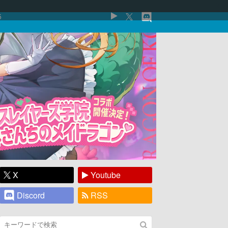
5
X
Youtube
Discord
RSS