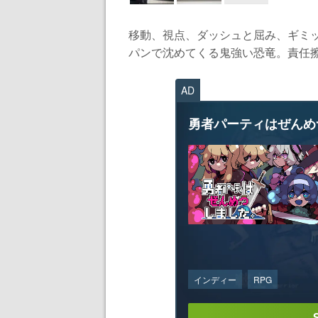
移動、視点、ダッシュと屈み、ギミ
パンで沈めてくる鬼強い恐竜。責任擦
AD
勇者パーティはぜんめ
インディー
RPG