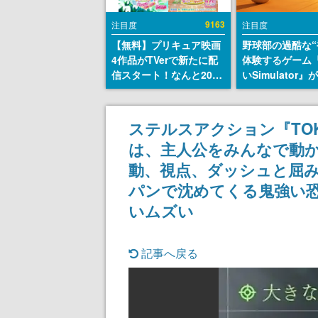
9163
注目度
注目度
【無料】プリキュア映画
野球部の過酷な“
4作品がTVerで新たに配
体験するゲーム
信スタート！なんと2018
いSimulator
年～2024年の映画ほぼす
のウィッシュリ
べてが見放題に、ぶっち
とにチェコ語に
ゃけありえないラインナ
SNSで話題に。
ステルスアクション『TOK
ップ
ダム・カム』開
は、主人公をみんなで動
ェコのプロ野球
称賛の声
動、視点、ダッシュと屈み
パンで沈めてくる鬼強い
いムズい
記事へ戻る