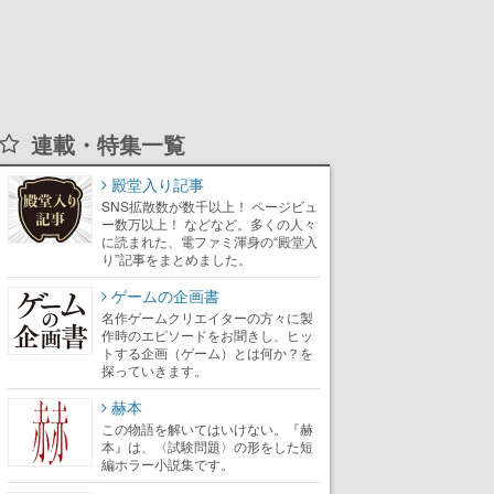
連載・特集一覧
殿堂入り記事
SNS拡散数が数千以上！ ページビュ
ー数万以上！ などなど。多くの人々
に読まれた、電ファミ渾身の“殿堂入
り”記事をまとめました。
ゲームの企画書
名作ゲームクリエイターの方々に製
作時のエピソードをお聞きし、ヒッ
トする企画（ゲーム）とは何か？を
探っていきます。
赫本
この物語を解いてはいけない。『赫
本』は、〈試験問題〉の形をした短
編ホラー小説集です。