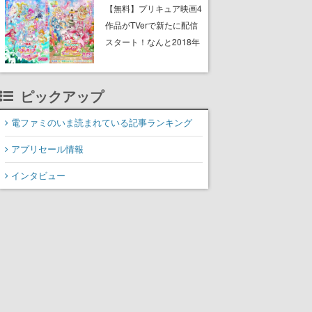
と影鬼ごっこが楽しめる
【無料】プリキュア映画4
作品がTVerで新たに配信
スタート！なんと2018年
～2024年の映画ほぼすべ
てが見放題に、ぶっちゃ
ピックアップ
けありえないラインナッ
プ
電ファミのいま読まれている記事ランキング
アプリセール情報
インタビュー