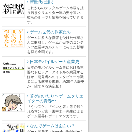
新世代に訊く
これからのデジタルゲーム市場を担
う若きクリエイター達の姿を追い、
彼らのルーツと情熱を探っていきま
す。
ゲーム世代の作家たち
ゲームに多大な影響を受けた作家さ
んに取材し、ゲームが日本のコンテ
ンツ産業やカルチャーに与えた影響
を探る企画です。
日本モバイルゲーム産業史
日本のモバイルゲーム史における主
要なトピック・タイトルを網羅する
ほか、開発者へのインタビューや識
者による解説を掲載。約20年の歴史
が一望できる決定版！
若ゲのいたり〜ゲームクリエ
イターの青春〜
『うつヌケ』『ペンと箸』等で知ら
れるマンガ家・田中圭一先生による
ゲーム業界レポートマンガです。
なんでゲームは面白い？
ゲーム開発者・hamatsu氏がゲーム