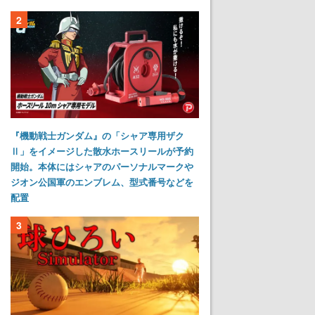
2
『機動戦士ガンダム』の「シャア専用ザク
Ⅱ」をイメージした散水ホースリールが予約
開始。本体にはシャアのパーソナルマークや
ジオン公国軍のエンブレム、型式番号などを
配置
3