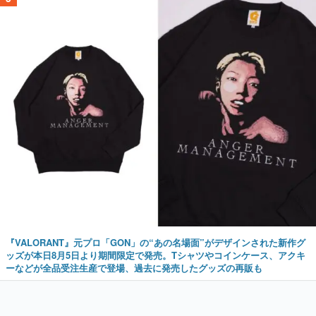
『VALORANT』元プロ「GON」の“あの名場面”がデザインされた新作グ
ッズが本日8月5日より期間限定で発売。Tシャツやコインケース、アクキ
ーなどが全品受注生産で登場、過去に発売したグッズの再販も