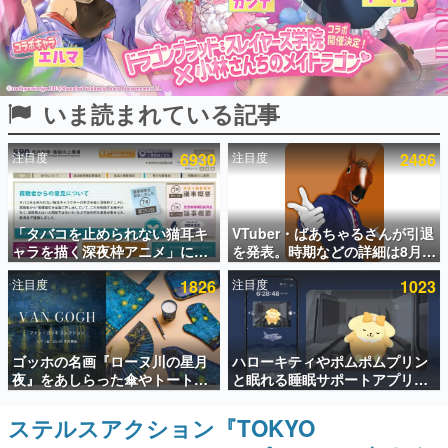
インタビュー
連載・特集一覧
いま読まれている記事
殿堂入り記事
SNS拡散数が数千以上！ ページビュー数万以上！ などな
ど。多くの人々に読まれた、電ファミ渾身の“殿堂入り”記
注目度
6930
注目度
2486
事をまとめました。
ゲームの企画書
名作ゲームクリエイターの方々に製作時のエピソードをお
聞きし、ヒットする企画（ゲーム）とは何か？を探ってい
「タバコを止められない猫耳キ
VTuber・ばあちゃるさんが引退
きます。
ャラを描く深夜枠アニメ」に視
を発表。時期などの詳細は8月9
聴者の一部から批判意見。違法
日15時からの配信で説明
赫本
注目度
1826
注目度
1023
薬物の使用と思しき描写も含め
この物語を解いてはいけない。『赫本』は、〈試験問題〉
て、BPOが議論を交わす
の形をした短編ホラー小説集です。
新世代に訊く
ゴッホの名画『ローヌ川の星月
ハローキティやポムポムプリン
これからのデジタルゲーム市場を担う若きクリエイター達
夜』をあしらった傘やトートバ
と眠れる睡眠サポートアプリ
の姿を追い、彼らのルーツと情熱を探っていきます。
ッグなどが登場。8月7日21時よ
『ゆめたび』が配信中。キャラ
り2日間限定で予約販売
ごとのASMRや目覚ましアラー
ステルスアクション『TOKYO
ゲーム世代の作家たち
ムも搭載
ゲームに多大な影響を受けた作家さんに取材し、ゲームが