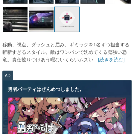
移動、視点、ダッシュと屈み、ギミックを1名ずつ担当する
斬新すぎるスタイル。敵はワンパンで沈めてくる鬼強い恐
竜。責任擦りつけあう暇ないくらいムズい...
[続きを読む]
AD
勇者パーティはぜんめつしました。