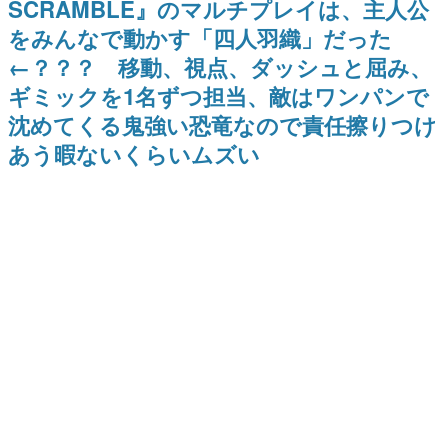
SCRAMBLE』のマルチプレイは、主人公
日本のコンテンツ産業やカルチャーに与えた影響を探る企
をみんなで動かす「四人羽織」だった
画です。
←？？？ 移動、視点、ダッシュと屈み、
日本モバイルゲーム産業史
日本のモバイルゲーム史における主要なトピック・タイト
ギミックを1名ずつ担当、敵はワンパンで
ルを網羅するほか、開発者へのインタビューや識者による
解説を掲載。約20年の歴史が一望できる決定版！
沈めてくる鬼強い恐竜なので責任擦りつけ
若ゲのいたり〜ゲームクリエイターの青春〜
あう暇ないくらいムズい
『うつヌケ』『ペンと箸』等で知られるマンガ家・田中圭
一先生によるゲーム業界レポートマンガです。
なんでゲームは面白い？
ゲーム開発者・hamatsu氏がゲームの魅力を画面や操作の
具体的な形から解き明かしていく、硬派で骨太な評論連載
です。
ゲームが変えた日本語
「経験値」「裏技」「ラスボス」… ゲームにまつわる言葉
の起源や用法の変遷を、コンピューター文化史研究家・タ
イニーP氏が徹底調査。
カテゴリ
特集記事