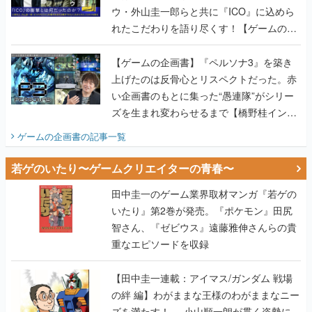
ウ・外山圭一郎らと共に『ICO』に込めら
れたこだわりを語り尽くす！【ゲームの企
画書】
【ゲームの企画書】『ペルソナ3』を築き
上げたのは反骨心とリスペクトだった。赤
い企画書のもとに集った“愚連隊”がシリー
ズを生まれ変わらせるまで【橋野桂インタ
ビュー】
ゲームの企画書
の記事一覧
若ゲのいたり〜ゲームクリエイターの青春〜
田中圭一のゲーム業界取材マンガ『若ゲの
いたり』第2巻が発売。『ポケモン』田尻
智さん、『ゼビウス』遠藤雅伸さんらの貴
重なエピソードを収録
【田中圭一連載：アイマス/ガンダム 戦場
の絆 編】わがままな王様のわがままなニー
ズを満たす！──小山順一朗が貫く姿勢に、