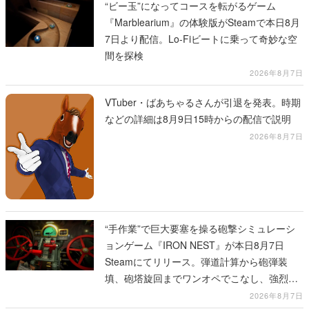
“ビー玉”になってコースを転がるゲーム
『Marblearium』の体験版がSteamで本日8月
7日より配信。Lo-Fiビートに乗って奇妙な空
間を探検
2026年8月7日
VTuber・ばあちゃるさんが引退を発表。時期
などの詳細は8月9日15時からの配信で説明
2026年8月7日
“手作業”で巨大要塞を操る砲撃シミュレーシ
ョンゲーム『IRON NEST』が本日8月7日
Steamにてリリース。弾道計算から砲弾装
填、砲塔旋回までワンオペでこなし、強烈な
一撃をブチかませるロマンある作品
2026年8月7日