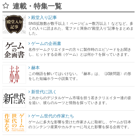
連載・特集一覧
殿堂入り記事
SNS拡散数が数千以上！ ページビュー数万以上！ などなど。多
くの人々に読まれた、電ファミ渾身の“殿堂入り”記事をまとめま
した。
ゲームの企画書
名作ゲームクリエイターの方々に製作時のエピソードをお聞き
し、ヒットする企画（ゲーム）とは何か？を探っていきます。
赫本
この物語を解いてはいけない。『赫本』は、〈試験問題〉の形
をした短編ホラー小説集です。
新世代に訊く
これからのデジタルゲーム市場を担う若きクリエイター達の姿
を追い、彼らのルーツと情熱を探っていきます。
ゲーム世代の作家たち
ゲームに多大な影響を受けた作家さんに取材し、ゲームが日本
のコンテンツ産業やカルチャーに与えた影響を探る企画です。