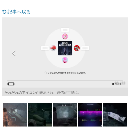
マンガ
記事へ戻る
女性向け
アプリレビュー
その他
電ファミニコゲーマーとは？
運営：株式会社マレ
33 / 33
それぞれのアイコンが表示され、通信が可能に。