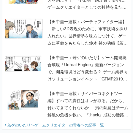
ゲームクリエイターとしての矜持を見た
【若ゲのいたり最終回】
【田中圭一連載：バーチャファイター編】
「新しい3D表現のために、軍事技術を採り
入れたい」世界情勢を味方につけて、ゲー
ムに革命をもたらした鈴木 裕の功績【若ゲ
のいたり】
【田中圭一：若ゲのいたり】ゲーム開発統
合環境「Unreal Engine」最新バージョン
で、開発環境はどう変わる？ ゲーム業界向
けソリューションイベント「GTMF2019」
に行って、より理解を深めよう【PR】
【田中圭一連載：サイバーコネクトツー
編】すべての責任はオレが取る。だから、
付いてきてくれないか──男の熱意はチーム
解散の危機を救い、『.hack』成功の活路を
開く。業界の快男児・松山 洋に流れる血は
若ゲのいたり〜ゲームクリエイターの青春〜
の記事一覧
『少年ジャンプ』色だった【若ゲのいた