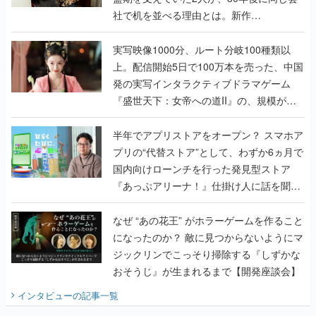
社で机を並べる理由とは。新作
『TATSUJIN EXTREME』で初タッグを組
んだレジェンド2人に訊く開発秘話
実写映像1000分、ルート分岐100種類以
上。配信開始5日で100万本を売った、中国
発の実写インタラクティブドラマゲーム
『盛世天下：女帝への道II』の、規模が違
うこだわりをプロデューサーに聞いた
半年でアプリストアをオープン？ スマホア
プリの“代替ストア”として、わずか6ヵ月で
国内向けローンチを行った発見型ストア
『あっぷアリーナ！』仕掛け人に話を聞い
てみた
なぜ “あの花王” がホラーゲームを作ること
になったのか？ 敵に見つからないようにマ
ジックリンでこっそり掃除する『しずかな
おそうじ』が生まれるまで【開発座談会】
インタビュー
の記事一覧