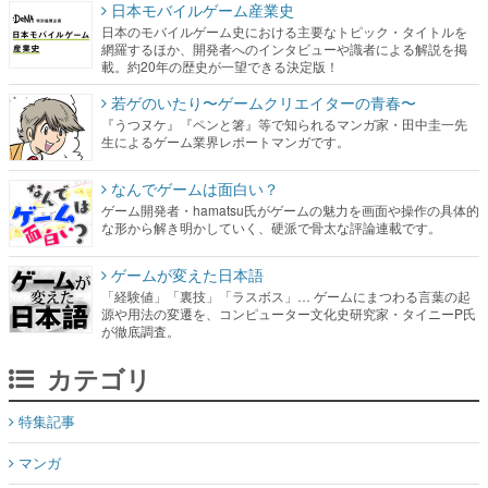
日本モバイルゲーム産業史
日本のモバイルゲーム史における主要なトピック・タイトルを
網羅するほか、開発者へのインタビューや識者による解説を掲
載。約20年の歴史が一望できる決定版！
若ゲのいたり〜ゲームクリエイターの青春〜
『うつヌケ』『ペンと箸』等で知られるマンガ家・田中圭一先
生によるゲーム業界レポートマンガです。
なんでゲームは面白い？
ゲーム開発者・hamatsu氏がゲームの魅力を画面や操作の具体的
な形から解き明かしていく、硬派で骨太な評論連載です。
ゲームが変えた日本語
「経験値」「裏技」「ラスボス」… ゲームにまつわる言葉の起
源や用法の変遷を、コンピューター文化史研究家・タイニーP氏
が徹底調査。
カテゴリ
特集記事
マンガ