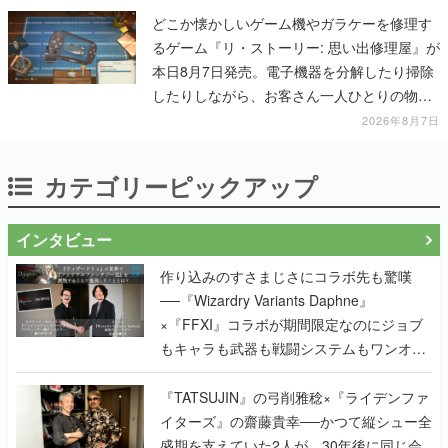
どこか懐かしいゲーム機やガラケーを修理す
るゲーム『リ・ストーリー: 思い出修理屋』が
本日8月7日発売。電子機器を分解したり掃除
したりしながら、お客さん一人ひとりの物語
に耳を傾ける
2026年8月7日
カテゴリーピックアップ
インタビュー
作り込みのすさまじさにコラボ先も驚嘆
──『Wizardry Variants Daphne』
×『FFXI』コラボが期間限定なのにジョブ
もキャラも武器も戦闘システムもワンオフ
で作り込まれた理由を両ディレクターに聞
く
『TATSUJIN』の弓削雅稔×『ライデンファ
イターズ』の齋藤貴幸──かつて縦シュー全
盛期を支えていた2人が、30年後に同じ会