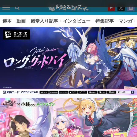
広告をスキップ
赫本
動画
殿堂入り記事
インタビュー
特集記事
マンガ
ピックアップ
電ファミのいま読まれている記事ランキング
アプリセール情報