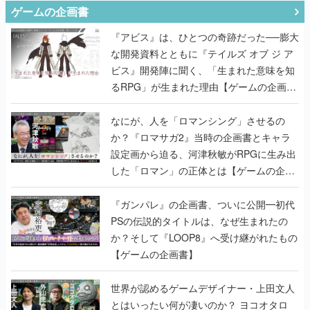
ゲームの企画書
『アビス』は、ひとつの奇跡だった──膨大
な開発資料とともに『テイルズ オブ ジ ア
ビス』開発陣に聞く、「生まれた意味を知
るRPG」が生まれた理由【ゲームの企画
書】
なにが、人を「ロマンシング」させるの
か？『ロマサガ2』当時の企画書とキャラ
設定画から迫る、河津秋敏がRPGに生み出
した「ロマン」の正体とは【ゲームの企画
書】
『ガンパレ』の企画書、ついに公開━初代
PSの伝説的タイトルは、なぜ生まれたの
か？そして『LOOP8』へ受け継がれたもの
【ゲームの企画書】
世界が認めるゲームデザイナー・上田文人
とはいったい何が凄いのか？ ヨコオタロ