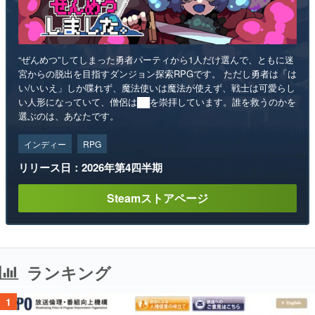
“ぜんめつ”してしまった勇者パーティから1人だけ選んで、ともに迷
宮からの脱出を目指すダンジョン探索RPGです。 ただし勇者は「は
い/いいえ」しか喋れず、魔法使いは魔法が使えず、戦士は可愛らし
い人形になっていて、僧侶は██を崇拝しています。誰を救うのかを
選ぶのは、あなたです。
インディー
RPG
リリース日：2026年第4四半期
Steamストアページ
ランキング
1