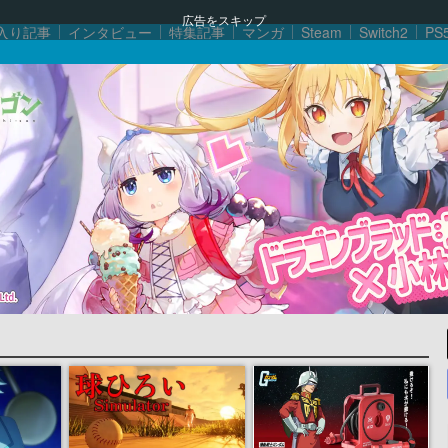
広告をスキップ
入り記事
インタビュー
特集記事
マンガ
Steam
Switch2
PS