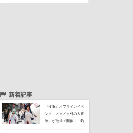
新着記事
『NTE』オフラインイベ
ント「メェメェ村の大冒
険」が池袋で開催！ 釣
りや麻雀、公式レイヤー