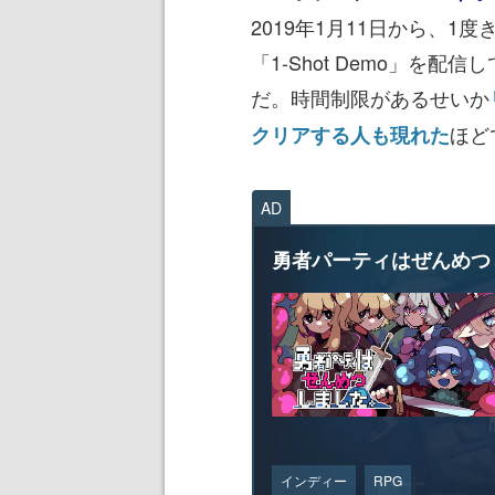
2019年1月11日から、1
「1-Shot Demo」を
だ。時間制限があるせいか
ほど
クリアする人も現れた
AD
勇者パーティはぜんめつ
インディー
RPG