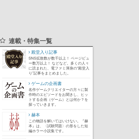
連載・特集一覧
殿堂入り記事
SNS拡散数が数千以上！ ページビュ
ー数万以上！ などなど。多くの人々
に読まれた、電ファミ渾身の“殿堂入
り”記事をまとめました。
ゲームの企画書
名作ゲームクリエイターの方々に製
作時のエピソードをお聞きし、ヒッ
トする企画（ゲーム）とは何か？を
探っていきます。
赫本
この物語を解いてはいけない。『赫
本』は、〈試験問題〉の形をした短
編ホラー小説集です。