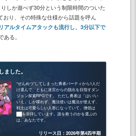
度きりしか遊べず30分という制限時間のついた
配信しており、その特殊な仕様から話題を呼ん
リアルタイムアタックも流行し、3分以下で
である。
しました。
“ぜんめつ”してしまった勇者パーティから1人だ
け選んで、ともに迷宮からの脱出を目指すダン
ジョン探索RPGです。 ただし勇者は「はい/い
いえ」しか喋れず、魔法使いは魔法が使えず、
戦士は可愛らしい人形になっていて、僧侶は
██を崇拝しています。誰を救うのかを選ぶの
は、あなたです。
リリース日：2026年第4四半期