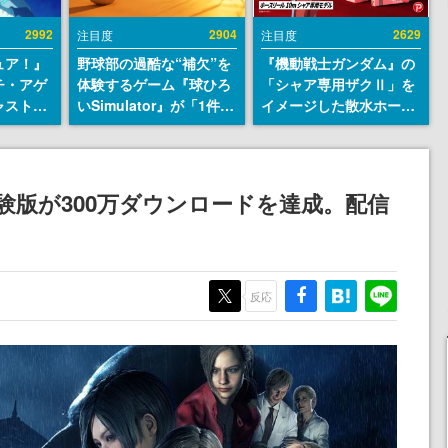
2992
2904
2629
注目度
注目度
ュア！』
野球部の過酷な“補欠”を
『機動戦士ガンダム』の
チ・アゲ
体験するゲーム『球ひろ
「シャア専用ザクⅡ」を
ャストは
いSimulator』が「1件」
イメージした散水ホース
判明。
のウィッシュリストをも
リールが予約開始。本体
始める異
とにチェコ語に対応し
にはシャアのパーソナル
トー役、
SNSで話題に。『キング
マークやジオン公国軍の
イク』山
ダム・カム』開発元やチ
エンブレム、型式番号な
験版が300万ダウンロードを達成。配信
ェコのプロ野球選手から
どを配置
称賛の声
反応