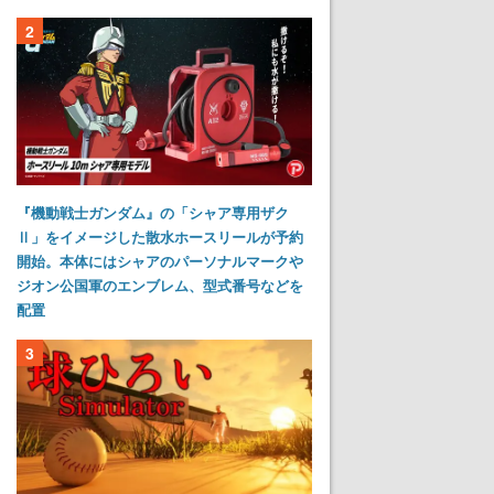
2
『機動戦士ガンダム』の「シャア専用ザク
Ⅱ」をイメージした散水ホースリールが予約
開始。本体にはシャアのパーソナルマークや
ジオン公国軍のエンブレム、型式番号などを
配置
3