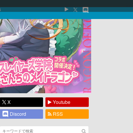
5
X
Youtube
Discord
RSS