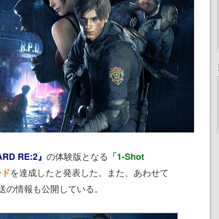
の体験版となる
RD RE:2』
「1-Shot
を達成したと発表した。また、あわせて
ード
送の情報も公開している。