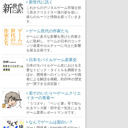
新世代に訊く
これからのデジタルゲーム市場を担
う若きクリエイター達の姿を追い、
彼らのルーツと情熱を探っていきま
す。
ゲーム世代の作家たち
ゲームに多大な影響を受けた作家さ
んに取材し、ゲームが日本のコンテ
ンツ産業やカルチャーに与えた影響
を探る企画です。
日本モバイルゲーム産業史
日本のモバイルゲーム史における主
要なトピック・タイトルを網羅する
ほか、開発者へのインタビューや識
者による解説を掲載。約20年の歴史
が一望できる決定版！
若ゲのいたり〜ゲームクリエ
イターの青春〜
『うつヌケ』『ペンと箸』等で知ら
れるマンガ家・田中圭一先生による
ゲーム業界レポートマンガです。
なんでゲームは面白い？
ゲーム開発者・hamatsu氏がゲーム