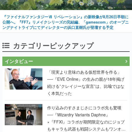
『ファイナルファンタジーⅦ リベレーション』の新映像が8月26日早朝に
公開へ。『FF7』リメイクシリーズの完結編、「gamescom」のオープニ
ングナイトライブにてディレクターの浜口直樹氏が登壇する予定
カテゴリーピックアップ
インタビュー
「現実より意味のある仮想世界を作る」
──『EVE Online』の生みの親が18年掲げ
続ける”クレイジーな宣言”は、比喩ではな
く本気だった
作り込みのすさまじさにコラボ先も驚嘆
──『Wizardry Variants Daphne』
×『FFXI』コラボが期間限定なのにジョブ
もキャラも武器も戦闘システムもワンオフ