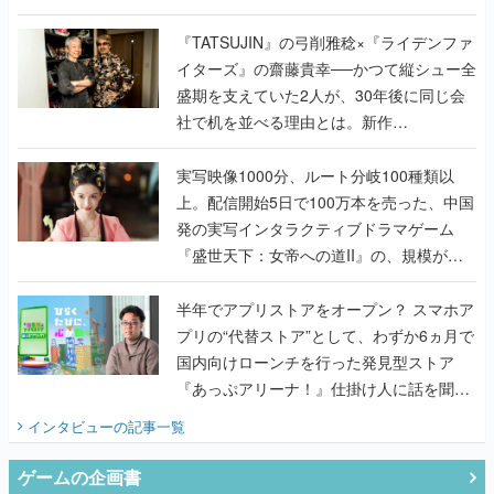
で作り込まれた理由を両ディレクターに聞
く
『TATSUJIN』の弓削雅稔×『ライデンファ
イターズ』の齋藤貴幸──かつて縦シュー全
盛期を支えていた2人が、30年後に同じ会
社で机を並べる理由とは。新作
『TATSUJIN EXTREME』で初タッグを組
んだレジェンド2人に訊く開発秘話
実写映像1000分、ルート分岐100種類以
上。配信開始5日で100万本を売った、中国
発の実写インタラクティブドラマゲーム
『盛世天下：女帝への道II』の、規模が違
うこだわりをプロデューサーに聞いた
半年でアプリストアをオープン？ スマホア
プリの“代替ストア”として、わずか6ヵ月で
国内向けローンチを行った発見型ストア
『あっぷアリーナ！』仕掛け人に話を聞い
てみた
インタビュー
の記事一覧
ゲームの企画書