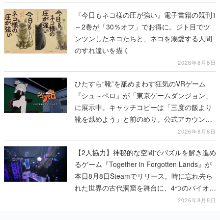
『今日もネコ様の圧が強い』電子書籍の既刊1
～2巻が「30％オフ」でお得に。ジト目でツ
ンツンしたネコたちと、ネコを溺愛する人間
のすれ違いを描く
2026年8月8日
ひたすら“靴”を舐めまわす狂気のVRゲーム
『シュ～ペロ』が「東京ゲームダンジョン」
に展示中。キャッチコピーは「三度の飯より
靴を舐めよう」と前のめり。公式アカウント
も開設され、2026年リリースに向けて開発中
2026年8月8日
【2人協力】神秘的な空間でパズルを解き進め
るゲーム『Together in Forgotten Lands』が
本日8月8日Steamでリリース。時に忘れ去ら
れた世界の古代洞窟を舞台に、4つのバイオー
ムを探索しながら脱出を目指す
2026年8月8日