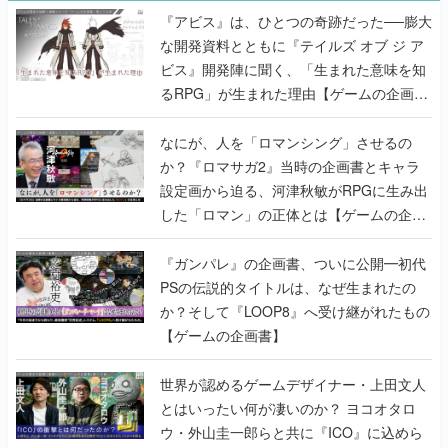
『アビス』は、ひとつの奇跡だった──膨大
な開発資料とともに『テイルズ オブ ジ ア
ビス』開発陣に聞く、「生まれた意味を知
るRPG」が生まれた理由【ゲームの企画
書】
なにが、人を「ロマンシング」させるの
か？『ロマサガ2』当時の企画書とキャラ
設定画から迫る、河津秋敏がRPGに生み出
した「ロマン」の正体とは【ゲームの企画
書】
『ガンパレ』の企画書、ついに公開━初代
PSの伝説的タイトルは、なぜ生まれたの
か？そして『LOOP8』へ受け継がれたもの
【ゲームの企画書】
世界が認めるゲームデザイナー・上田文人
とはいったい何が凄いのか？ ヨコオタロ
ウ・外山圭一郎らと共に『ICO』に込めら