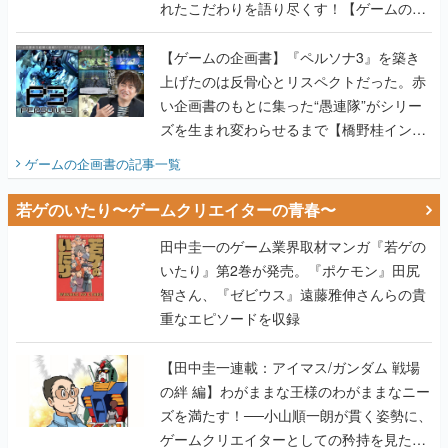
れたこだわりを語り尽くす！【ゲームの企
画書】
【ゲームの企画書】『ペルソナ3』を築き
上げたのは反骨心とリスペクトだった。赤
い企画書のもとに集った“愚連隊”がシリー
ズを生まれ変わらせるまで【橋野桂インタ
ビュー】
ゲームの企画書
の記事一覧
若ゲのいたり〜ゲームクリエイターの青春〜
田中圭一のゲーム業界取材マンガ『若ゲの
いたり』第2巻が発売。『ポケモン』田尻
智さん、『ゼビウス』遠藤雅伸さんらの貴
重なエピソードを収録
【田中圭一連載：アイマス/ガンダム 戦場
の絆 編】わがままな王様のわがままなニー
ズを満たす！──小山順一朗が貫く姿勢に、
ゲームクリエイターとしての矜持を見た