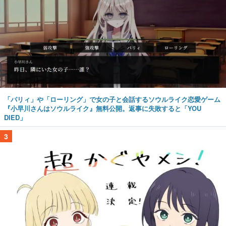
「パリィ」や「ローリング」で女の子と会話するソウルライク恋愛ゲーム
『小早川さんはソウルライク』無料公開。返事に失敗すると「YOU
DIED」
3