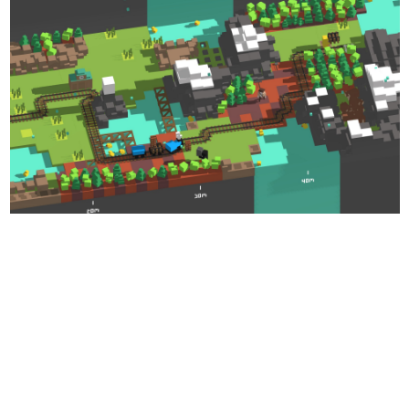
日本のコンテンツ産業やカルチャーに与えた影響を探る企
画です。
日本モバイルゲーム産業史
日本のモバイルゲーム史における主要なトピック・タイト
ルを網羅するほか、開発者へのインタビューや識者による
解説を掲載。約20年の歴史が一望できる決定版！
若ゲのいたり〜ゲームクリエイターの青春〜
『うつヌケ』『ペンと箸』等で知られるマンガ家・田中圭
一先生によるゲーム業界レポートマンガです。
なんでゲームは面白い？
ゲーム開発者・hamatsu氏がゲームの魅力を画面や操作の
具体的な形から解き明かしていく、硬派で骨太な評論連載
です。
ゲームが変えた日本語
「経験値」「裏技」「ラスボス」… ゲームにまつわる言葉
の起源や用法の変遷を、コンピューター文化史研究家・タ
イニーP氏が徹底調査。
カテゴリ
特集記事