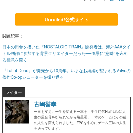
Unrailed!公式サイト
関連記事：
日本の田舎を描いた『NOSTALGIC TRAIN』開発者は、海外AAAタイ
トル制作に参加する背景クリエイターだった──風景に“意味”を込め
る極意を聞く
『Left 4 Dead』が発売から10周年。いまなお続編が望まれるValveの
傑作Co-opシューターを振り返る
ライター
古嶋誉幸
一日を変え、一生を変える一本を！学生時代Half-Lifeに人
生の屋台骨を折られてから幾星霜、一本のゲームにその後
の人生を変えられました。FPSを中心にゲーム三昧の人生
を送っています。