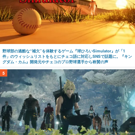
野球部の過酷な“補欠”を体験するゲーム『球ひろいSimulator』が「1
件」のウィッシュリストをもとにチェコ語に対応しSNSで話題に。『キン
グダム・カム』開発元やチェコのプロ野球選手から称賛の声
5