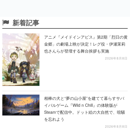
新着記事
アニメ『メイドインアビス』第2期「烈日の黄
金郷」の劇場上映が決定！レグ役・伊瀬茉莉
也さんらが登壇する舞台挨拶も実施
2026年8月8日
相棒の犬と“夢の山小屋”を建てて暮らすサバ
イバルゲーム『Wild n Chill』の体験版が
Steamで配信中。ドット絵の大自然で、喧騒
を忘れよう
2026年8月8日