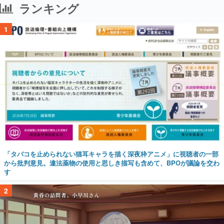
ランキング
1
「タバコを止められない猫耳キャラを描く深夜枠アニメ」に視聴者の一部
から批判意見。違法薬物の使用と思しき描写も含めて、BPOが議論を交わ
す
2