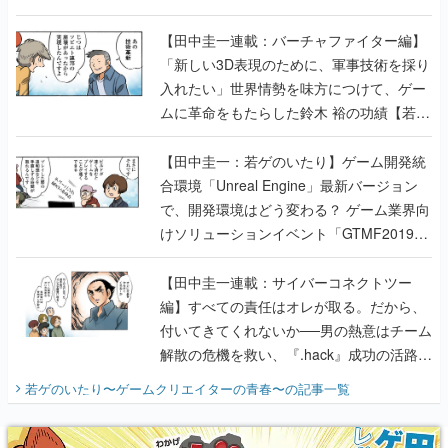
【若ゲのいたり最終回】
【田中圭一連載：バーチャファイター編】
「新しい3D表現のために、軍事技術を採り
入れたい」世界情勢を味方につけて、ゲー
ムに革命をもたらした鈴木 裕の功績【若ゲ
のいたり】
【田中圭一：若ゲのいたり】ゲーム開発統
合環境「Unreal Engine」最新バージョン
で、開発環境はどう変わる？ ゲーム業界向
けソリューションイベント「GTMF2019」
に行って、より理解を深めよう【PR】
【田中圭一連載：サイバーコネクトツー
編】すべての責任はオレが取る。だから、
付いてきてくれないか──男の熱意はチーム
解散の危機を救い、『.hack』成功の活路を
開く。業界の快男児・松山 洋に流れる血は
若ゲのいたり〜ゲームクリエイターの青春〜
の記事一覧
『少年ジャンプ』色だった【若ゲのいた
り】