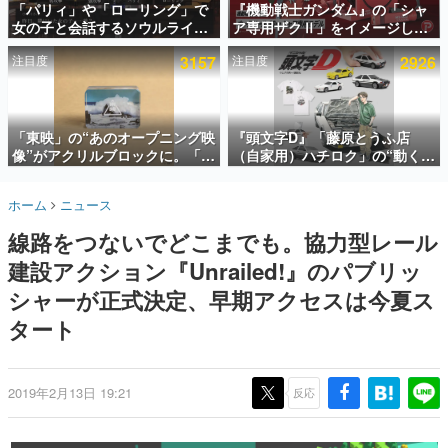
「パリィ」や「ローリング」で
『機動戦士ガンダム』の「シャ
女の子と会話するソウルライク
ア専用ザクⅡ」をイメージした
インタビュー
恋愛ゲーム『小早川さんはソウ
散水ホースリールが予約開始。
注目度
3157
注目度
2926
ルライク』無料公開。返事に失
本体にはシャアのパーソナルマ
連載・特集一覧
敗すると「YOU DIED」
ークやジオン公国軍のエンブレ
ム、型式番号などを配置
殿堂入り記事
SNS拡散数が数千以上！ ページビュー数万以上！ などな
「東映」の“あのオープニング映
『頭文字D』「藤原とうふ店
ど。多くの人々に読まれた、電ファミ渾身の“殿堂入り”記
像”がアクリルブロックに。「東
（自家用）ハチロク」の“動くテ
事をまとめました。
映ヒストリカル グッズコレクシ
ィッシュケース”が買えるポップ
ョン」が8月下旬より発売
アップショップが開催へ。マン
ゲームの企画書
ホーム
ニュース
ガの舞台である群馬の「イオン
名作ゲームクリエイターの方々に製作時のエピソードをお
聞きし、ヒットする企画（ゲーム）とは何か？を探ってい
モール高崎」にて、8月11日か
線路をつないでどこまでも。協力型レール
きます。
ら8月20日までの期間限定で開
催予定
建設アクション『Unrailed!』のパブリッ
赫本
この物語を解いてはいけない。『赫本』は、〈試験問題〉
シャーが正式決定、早期アクセスは今夏ス
の形をした短編ホラー小説集です。
タート
新世代に訊く
これからのデジタルゲーム市場を担う若きクリエイター達
の姿を追い、彼らのルーツと情熱を探っていきます。
2019年2月13日 19:21
反応
ゲーム世代の作家たち
ゲームに多大な影響を受けた作家さんに取材し、ゲームが