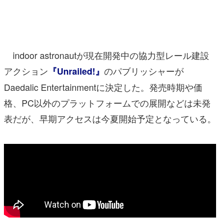
マンガ
女性向け
indoor astronautが現在開発中の協力型レール建設
アプリレビュー
アクション
のパブリッシャーが
『Unrailed!』
その他
Daedalic Entertainmentに決定した。発売時期や価
電ファミニコゲーマーとは？
格、PC以外のプラットフォームでの展開などは未発
表だが、早期アクセスは今夏開始予定となっている。
運営：株式会社マレ