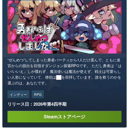
“ぜんめつ”してしまった勇者パーティから1人だけ選んで、ともに迷
宮からの脱出を目指すダンジョン探索RPGです。 ただし勇者は「は
い/いいえ」しか喋れず、魔法使いは魔法が使えず、戦士は可愛らし
い人形になっていて、僧侶は██を崇拝しています。誰を救うのかを
選ぶのは、あなたです。
インディー
RPG
リリース日：2026年第4四半期
Steamストアページ