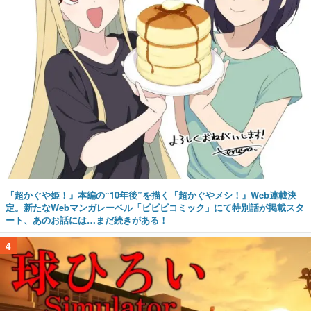
『超かぐや姫！』本編の“10年後”を描く『超かぐやメシ！』Web連載決
定。新たなWebマンガレーベル「ビビビコミック」にて特別話が掲載スタ
ート、あのお話には…まだ続きがある！
4