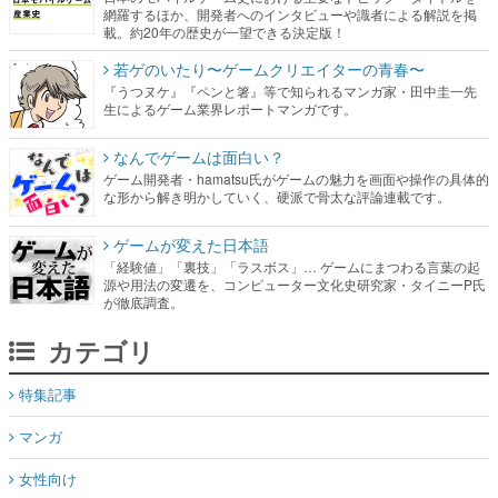
網羅するほか、開発者へのインタビューや識者による解説を掲
載。約20年の歴史が一望できる決定版！
若ゲのいたり〜ゲームクリエイターの青春〜
『うつヌケ』『ペンと箸』等で知られるマンガ家・田中圭一先
生によるゲーム業界レポートマンガです。
なんでゲームは面白い？
ゲーム開発者・hamatsu氏がゲームの魅力を画面や操作の具体的
な形から解き明かしていく、硬派で骨太な評論連載です。
ゲームが変えた日本語
「経験値」「裏技」「ラスボス」… ゲームにまつわる言葉の起
源や用法の変遷を、コンピューター文化史研究家・タイニーP氏
が徹底調査。
カテゴリ
特集記事
マンガ
女性向け