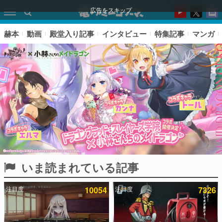
広告をスキップ
赫本
動画
殿堂入り記事
インタビュー
特集記事
マンガ
いま読まれている記事
ピックアップ
注目度
10054
注目度
7326
電ファミのいま読まれている記事ランキング
アプリセール情報