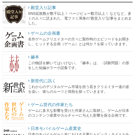
殿堂入り記事
SNS拡散数が数千以上！ ページビュー数万以上！ などなど。多
くの人々に読まれた、電ファミ渾身の“殿堂入り”記事をまとめま
した。
ゲームの企画書
名作ゲームクリエイターの方々に製作時のエピソードをお聞き
し、ヒットする企画（ゲーム）とは何か？を探っていきます。
赫本
この物語を解いてはいけない。『赫本』は、〈試験問題〉の形
をした短編ホラー小説集です。
新世代に訊く
これからのデジタルゲーム市場を担う若きクリエイター達の姿
を追い、彼らのルーツと情熱を探っていきます。
ゲーム世代の作家たち
ゲームに多大な影響を受けた作家さんに取材し、ゲームが日本
のコンテンツ産業やカルチャーに与えた影響を探る企画です。
日本モバイルゲーム産業史
日本のモバイルゲーム史における主要なトピック・タイトルを