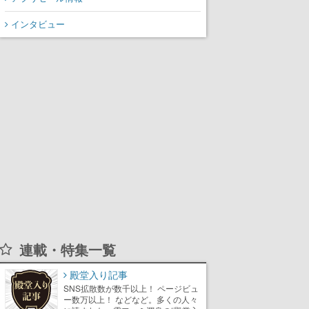
インタビュー
連載・特集一覧
殿堂入り記事
SNS拡散数が数千以上！ ページビュ
ー数万以上！ などなど。多くの人々