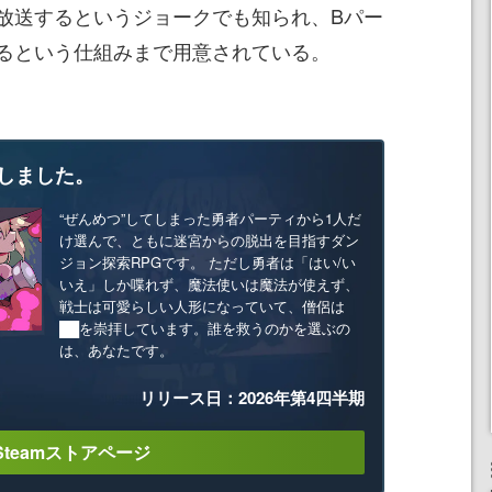
放送するというジョークでも知られ、Bパー
るという仕組みまで用意されている。
しました。
“ぜんめつ”してしまった勇者パーティから1人だ
け選んで、ともに迷宮からの脱出を目指すダン
ジョン探索RPGです。 ただし勇者は「はい/い
いえ」しか喋れず、魔法使いは魔法が使えず、
戦士は可愛らしい人形になっていて、僧侶は
██を崇拝しています。誰を救うのかを選ぶの
は、あなたです。
リリース日：2026年第4四半期
Steamストアページ