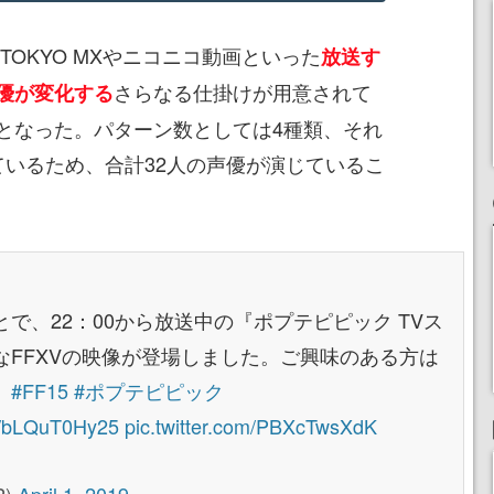
OKYO MXやニコニコ動画といった
放送す
さらなる仕掛けが用意されて
優が変化する
となった。パターン数としては4種類、それ
ているため、合計32人の声優が演じているこ
で、22：00から放送中の『ポプテピピック TVス
FFXVの映像が登場しました。ご興味のある方は
。
#FF15
#ポプテピピック
co/bLQuT0Hy25
pic.twitter.com/PBXcTwsXdK