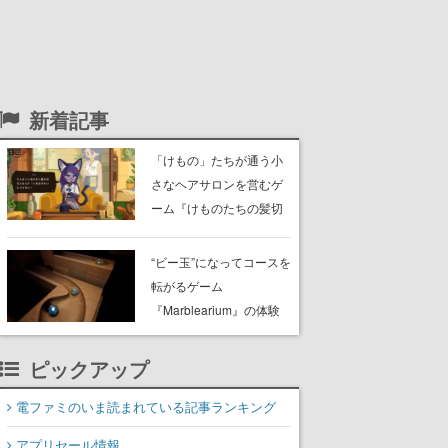
新着記事
「けもの」たちが通う小
さなヘアサロンを営むゲ
ーム『けものたちの髪切
り屋』体験版が配信開
始。悩みを持ったお客様
“ビー玉”になってコースを
と会話を交わし“本当に望
転がるゲーム
んでる髪型”を見つけ出す
『Marblearium』の体験
版がSteamで本日8月7日
より配信。Lo-Fiビートに
ピックアップ
乗って奇妙な空間を探検
電ファミのいま読まれている記事ランキング
アプリセール情報