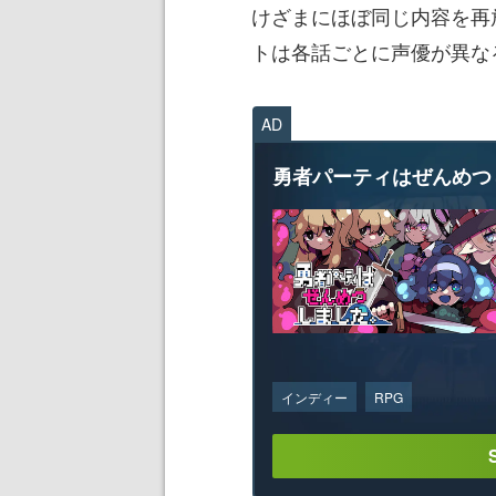
けざまにほぼ同じ内容を再
トは各話ごとに声優が異な
AD
勇者パーティはぜんめつ
インディー
RPG