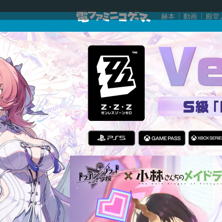
赫本
動画
殿堂