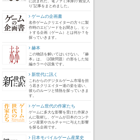
に読まれた、電ファミ渾身の“殿堂入
り”記事をまとめました。
ゲームの企画書
名作ゲームクリエイターの方々に製
作時のエピソードをお聞きし、ヒッ
トする企画（ゲーム）とは何か？を
探っていきます。
赫本
この物語を解いてはいけない。『赫
本』は、〈試験問題〉の形をした短
編ホラー小説集です。
新世代に訊く
これからのデジタルゲーム市場を担
う若きクリエイター達の姿を追い、
彼らのルーツと情熱を探っていきま
す。
ゲーム世代の作家たち
ゲームに多大な影響を受けた作家さ
んに取材し、ゲームが日本のコンテ
ンツ産業やカルチャーに与えた影響
を探る企画です。
日本モバイルゲーム産業史