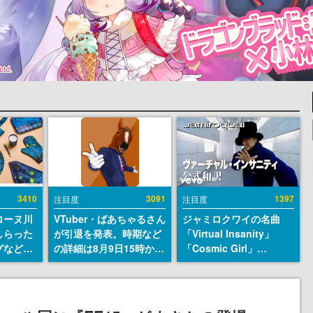
3410
3091
1397
注目度
注目度
ローヌ川
VTuber・ばあちゃるさん
ジャミロクワイの名曲
しらった
が引退を発表。時期など
「Virtual Insanity」
グなどが
の詳細は8月9日15時から
「Cosmic Girl」
時より2
の配信で説明
「Canned Heat」公式日
販売
本語字幕付きMVがいき
なり公開！「SUMMER
SONIC 2026」での9年ぶ