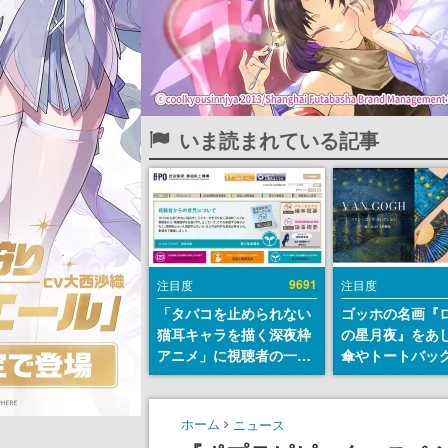
いま読まれている記事
9691
注目度
注目度
「タバコを止められない
ゴッホの名画『
猫耳キャラを描く深夜枠
の星月夜』をあ
アニメ」に視聴者の一部
傘やトートバッ
から批判意見。違法薬物
登場。8月7日21
の使用と思しき描写も含
日間限定で予約
めて、BPOが議論を交わ
ホーム
ニュース
す