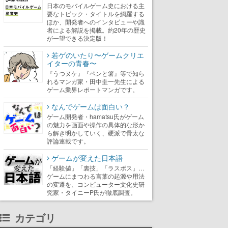
日本のモバイルゲーム史における主
要なトピック・タイトルを網羅する
ほか、開発者へのインタビューや識
者による解説を掲載。約20年の歴史
が一望できる決定版！
若ゲのいたり〜ゲームクリエ
イターの青春〜
『うつヌケ』『ペンと箸』等で知ら
れるマンガ家・田中圭一先生による
ゲーム業界レポートマンガです。
なんでゲームは面白い？
ゲーム開発者・hamatsu氏がゲーム
の魅力を画面や操作の具体的な形か
ら解き明かしていく、硬派で骨太な
評論連載です。
ゲームが変えた日本語
「経験値」「裏技」「ラスボス」…
ゲームにまつわる言葉の起源や用法
の変遷を、コンピューター文化史研
究家・タイニーP氏が徹底調査。
カテゴリ