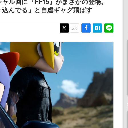
ャル回に『FF15』がまさかの登場。
りとなる日本公演を記念
り込んでる」と自虐ギャグ飛ばす
して
反応