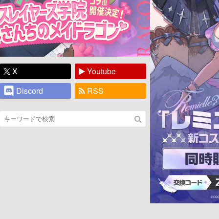
X
Youtube
Discord
RSS