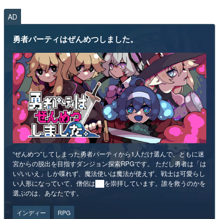
AD
勇者パーティはぜんめつしました。
“ぜんめつ”してしまった勇者パーティから1人だけ選んで、ともに迷
宮からの脱出を目指すダンジョン探索RPGです。 ただし勇者は「は
い/いいえ」しか喋れず、魔法使いは魔法が使えず、戦士は可愛らし
い人形になっていて、僧侶は██を崇拝しています。誰を救うのかを
選ぶのは、あなたです。
インディー
RPG