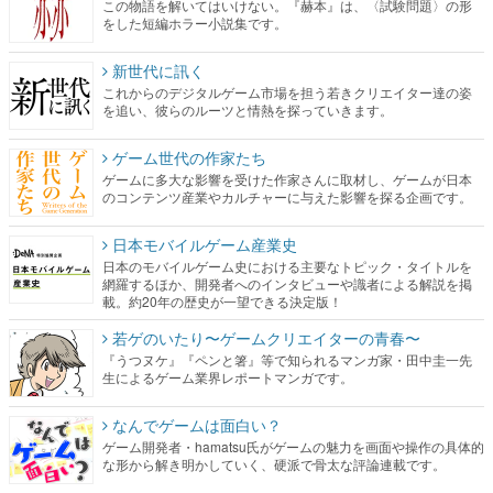
この物語を解いてはいけない。『赫本』は、〈試験問題〉の形
をした短編ホラー小説集です。
新世代に訊く
これからのデジタルゲーム市場を担う若きクリエイター達の姿
を追い、彼らのルーツと情熱を探っていきます。
ゲーム世代の作家たち
ゲームに多大な影響を受けた作家さんに取材し、ゲームが日本
のコンテンツ産業やカルチャーに与えた影響を探る企画です。
日本モバイルゲーム産業史
日本のモバイルゲーム史における主要なトピック・タイトルを
網羅するほか、開発者へのインタビューや識者による解説を掲
載。約20年の歴史が一望できる決定版！
若ゲのいたり〜ゲームクリエイターの青春〜
『うつヌケ』『ペンと箸』等で知られるマンガ家・田中圭一先
生によるゲーム業界レポートマンガです。
なんでゲームは面白い？
ゲーム開発者・hamatsu氏がゲームの魅力を画面や操作の具体的
な形から解き明かしていく、硬派で骨太な評論連載です。