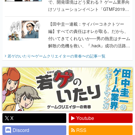
で、開発環境はどう変わる？ ゲーム業界向
けソリューションイベント「GTMF2019」
に行って、より理解を深めよう【PR】
【田中圭一連載：サイバーコネクトツー
編】すべての責任はオレが取る。だから、
付いてきてくれないか──男の熱意はチーム
解散の危機を救い、『.hack』成功の活路を
開く。業界の快男児・松山 洋に流れる血は
若ゲのいたり〜ゲームクリエイターの青春〜
の記事一覧
『少年ジャンプ』色だった【若ゲのいた
り】
X
Youtube
Discord
RSS