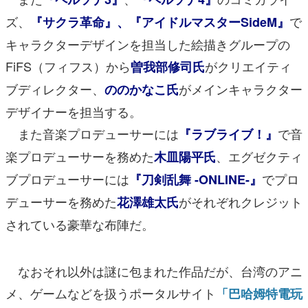
ズ、
で
『サクラ革命』、『アイドルマスターSideM』
キャラクターデザインを担当した絵描きグループの
FiFS（フィフス）から
がクリエイティ
曽我部修司氏
ブディレクター、
がメインキャラクター
ののかなこ氏
デザイナーを担当する。
また音楽プロデューサーには
で音
『ラブライブ！』
楽プロデューサーを務めた
、エグゼクティ
木皿陽平氏
ブプロデューサーには
でプロ
『刀剣乱舞 -ONLINE-』
デューサーを務めた
がそれぞれクレジット
花澤雄太氏
されている豪華な布陣だ。
なおそれ以外は謎に包まれた作品だが、台湾のアニ
メ、ゲームなどを扱うポータルサイト
「巴哈姆特電玩