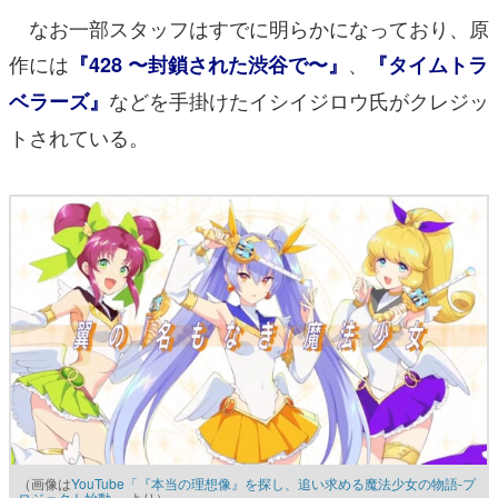
なお一部スタッフはすでに明らかになっており、原
作には
、
『428 〜封鎖された渋谷で〜』
『タイムトラ
などを手掛けたイシイジロウ氏がクレジッ
ベラーズ』
トされている。
（画像は
YouTube「『本当の理想像』を探し、追い求める魔法少女の物語-プ
ロジェクト始動-」
より）