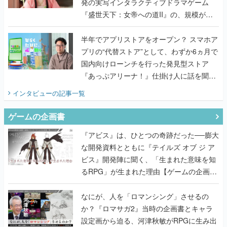
発の実写インタラクティブドラマゲーム
『盛世天下：女帝への道II』の、規模が違
うこだわりをプロデューサーに聞いた
半年でアプリストアをオープン？ スマホア
プリの“代替ストア”として、わずか6ヵ月で
国内向けローンチを行った発見型ストア
『あっぷアリーナ！』仕掛け人に話を聞い
てみた
インタビュー
の記事一覧
ゲームの企画書
『アビス』は、ひとつの奇跡だった──膨大
な開発資料とともに『テイルズ オブ ジ ア
ビス』開発陣に聞く、「生まれた意味を知
るRPG」が生まれた理由【ゲームの企画
書】
なにが、人を「ロマンシング」させるの
か？『ロマサガ2』当時の企画書とキャラ
設定画から迫る、河津秋敏がRPGに生み出