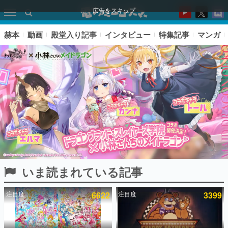
広告をスキップ
赫本
動画
殿堂入り記事
インタビュー
特集記事
マンガ
いま読まれている記事
ピックアップ
注目度
6622
注目度
3399
電ファミのいま読まれている記事ランキング
アプリセール情報