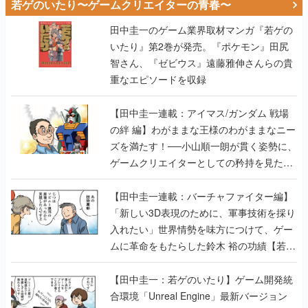
若ゲのいたり〜ゲームクリエイターの青春〜
田中圭一のゲーム業界取材マンガ『若ゲの
いたり』第2巻が発売。『ポケモン』田尻
智さん、『ゼビウス』遠藤雅伸さんらの貴
重なエピソードを収録
【田中圭一連載：アイマス/ガンダム 戦場
の絆 編】わがままな王様のわがままなニー
ズを満たす！──小山順一朗が貫く姿勢に、
ゲームクリエイターとしての矜持を見た
【若ゲのいたり最終回】
【田中圭一連載：バーチャファイター編】
「新しい3D表現のために、軍事技術を採り
入れたい」世界情勢を味方につけて、ゲー
ムに革命をもたらした鈴木 裕の功績【若ゲ
のいたり】
【田中圭一：若ゲのいたり】ゲーム開発統
合環境「Unreal Engine」最新バージョン