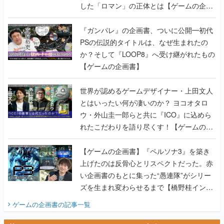
した「ロマン」の正体とは【ゲームの企画
書】
『ガンパレ』の企画書、ついに公開━初代
PSの伝説的タイトルは、なぜ生まれたの
か？そして『LOOP8』へ受け継がれたもの
【ゲームの企画書】
世界が認めるゲームデザイナー・上田文人
とはいったい何が凄いのか？ ヨコオタロ
ウ・外山圭一郎らと共に『ICO』に込めら
れたこだわりを語り尽くす！【ゲームの企
画書】
【ゲームの企画書】『ペルソナ3』を築き
上げたのは反骨心とリスペクトだった。赤
い企画書のもとに集った“愚連隊”がシリー
ズを生まれ変わらせるまで【橋野桂インタ
ビュー】
ゲームの企画書
の記事一覧