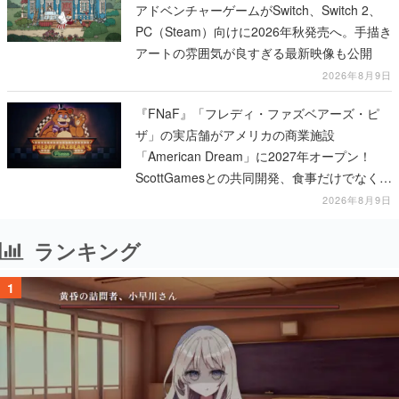
アドベンチャーゲームがSwitch、Switch 2、
PC（Steam）向けに2026年秋発売へ。手描き
アートの雰囲気が良すぎる最新映像も公開
2026年8月9日
『FNaF』「フレディ・ファズベアーズ・ピ
ザ」の実店舗がアメリカの商業施設
「American Dream」に2027年オープン！
ScottGamesとの共同開発、食事だけでなくス
テージショーや没入型のホラー体験も楽しめ
2026年8月9日
る
ランキング
1