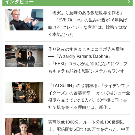
インタビュー
「現実より意味のある仮想世界を作る」
──『EVE Online』の生みの親が18年掲げ
続ける”クレイジーな宣言”は、比喩ではな
く本気だった
作り込みのすさまじさにコラボ先も驚嘆
──『Wizardry Variants Daphne』
×『FFXI』コラボが期間限定なのにジョブ
もキャラも武器も戦闘システムもワンオフ
で作り込まれた理由を両ディレクターに聞
く
『TATSUJIN』の弓削雅稔×『ライデンファ
イターズ』の齋藤貴幸──かつて縦シュー全
盛期を支えていた2人が、30年後に同じ会
社で机を並べる理由とは。新作
『TATSUJIN EXTREME』で初タッグを組
んだレジェンド2人に訊く開発秘話
実写映像1000分、ルート分岐100種類以
上。配信開始5日で100万本を売った、中国