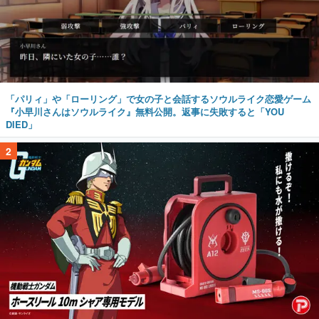
「パリィ」や「ローリング」で女の子と会話するソウルライク恋愛ゲーム
『小早川さんはソウルライク』無料公開。返事に失敗すると「YOU
DIED」
2