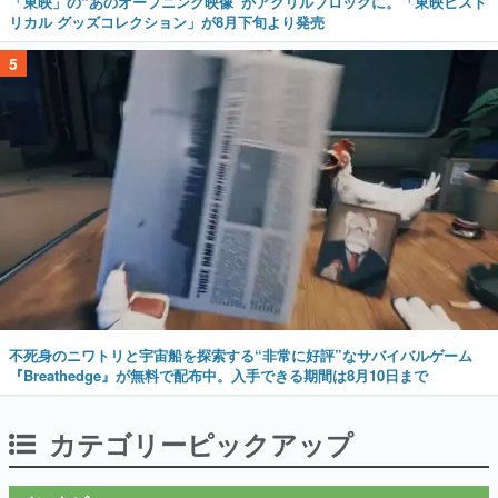
「東映」の“あのオープニング映像”がアクリルブロックに。「東映ヒスト
リカル グッズコレクション」が8月下旬より発売
5
不死身のニワトリと宇宙船を探索する“非常に好評”なサバイバルゲーム
『Breathedge』が無料で配布中。入手できる期間は8月10日まで
カテゴリーピックアップ