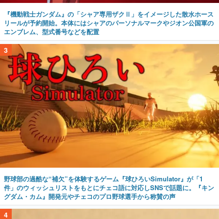
『機動戦士ガンダム』の「シャア専用ザクⅡ」をイメージした散水ホース
リールが予約開始。本体にはシャアのパーソナルマークやジオン公国軍の
エンブレム、型式番号などを配置
3
野球部の過酷な“補欠”を体験するゲーム『球ひろいSimulator』が「1
件」のウィッシュリストをもとにチェコ語に対応しSNSで話題に。『キン
グダム・カム』開発元やチェコのプロ野球選手から称賛の声
4