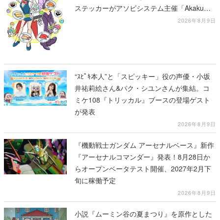
ステッカーがアソビシステム主催「Akaku
展」にて販売へ
2026年8月9日
“ｽﾋﾟｷ本人”と「スピッキー」役の声優・小坂
井祐莉絵さん&パク・シユンさんが集結。コ
ミケ108『トリッカル』ブースの登場ゲスト
が発表
2026年8月9日
『機動戦士ガンダム アーセナルベース』新作
『アーセナルコマンダー』発表！8月28日か
らオープンベータテスト開催、2027年2月下
旬に稼働予定
2026年8月9日
小説『ムーミン谷の夏まつり』を原作とした