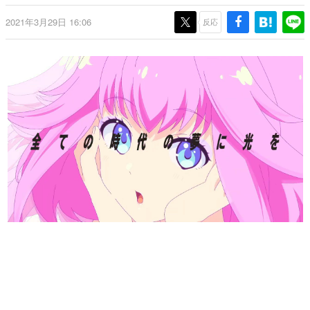
日本のコンテンツ産業やカルチャーに与えた影響を探る企
2021年3月29日 16:06
画です。
反応
日本モバイルゲーム産業史
日本のモバイルゲーム史における主要なトピック・タイト
ルを網羅するほか、開発者へのインタビューや識者による
解説を掲載。約20年の歴史が一望できる決定版！
若ゲのいたり〜ゲームクリエイターの青春〜
『うつヌケ』『ペンと箸』等で知られるマンガ家・田中圭
一先生によるゲーム業界レポートマンガです。
なんでゲームは面白い？
ゲーム開発者・hamatsu氏がゲームの魅力を画面や操作の
具体的な形から解き明かしていく、硬派で骨太な評論連載
です。
ゲームが変えた日本語
「経験値」「裏技」「ラスボス」… ゲームにまつわる言葉
の起源や用法の変遷を、コンピューター文化史研究家・タ
イニーP氏が徹底調査。
カテゴリ
特集記事