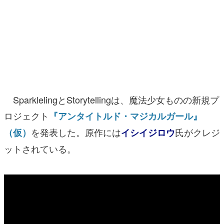
マンガ
女性向け
アプリレビュー
その他
SparklelingとStorytellingは、魔法少女ものの新規プ
電ファミニコゲーマーとは？
ロジェクト
『アンタイトルド・マジカルガール』
運営：株式会社マレ
を発表した。原作には
氏がクレジ
（仮）
イシイジロウ
ットされている。