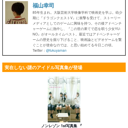
福山幸司
85年生まれ。大阪芸術大学映像学科で映画史を学ぶ。幼少
期に『ドラゴンクエストV』に衝撃を受けて、ストーリー
メディアとしてのゲームに興味を持つ。その後アドベンチ
ャーゲームに熱中し、『この世の果てで恋を唄う少女YU-
NO』がオールタイムベスト。最近ではアドベンチャーゲ
ームの歴史を掘り下げること、映画論とビデオゲームを繋
ぐことが使命なのでは、と思い始めてる今日この頃。
Twitter：
@fukuyaman
実在しない謎のアイドル写真集が登場
ノンレゾン 1st写真集 『