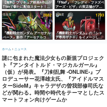
【無料】プリキュア映画4作品が
『FNaF』「フレディ・ファズベ
TVerで新たに配信スタート！な
アーズ・ピザ」の実店舗がアメ
インタビュー
んと2018年～2024年の映画ほぼ
リカの商業施設「American
注目度
2882
注目度
1793
すべてが見放題に、ぶっちゃけ
Dream」に2027年オープン！
連載・特集一覧
ありえないラインナップ
ScottGamesとの共同開発、食
事だけでなくステージショーや
殿堂入り記事
没入型のホラー体験も楽しめる
SNS拡散数が数千以上！ ページビュー数万以上！ などな
『機動戦士ガンダム アーセナル
『機動戦士ガンダム』の「シャ
ど。多くの人々に読まれた、電ファミ渾身の“殿堂入り”記
ベース』新作『アーセナルコマ
ア専用ザクⅡ」をイメージした
事をまとめました。
ンダー』発表！8月28日からオ
散水ホースリールが予約開始。
ープンベータテスト開催、2027
本体にはシャアのパーソナルマ
ゲームの企画書
ホーム
ニュース
年2月下旬に稼働予定
ークやジオン公国軍のエンブレ
名作ゲームクリエイターの方々に製作時のエピソードをお
聞きし、ヒットする企画（ゲーム）とは何か？を探ってい
ム、型式番号などを配置
謎に包まれた魔法少女もの新規プロジェク
きます。
ト『アンタイトルド・マジカルガール』
赫本
この物語を解いてはいけない。『赫本』は、〈試験問題〉
（仮）が発表。『刀剣乱舞 -ONLINE-』プ
の形をした短編ホラー小説集です。
ロデューサー花澤雄太氏、『アイドルマス
ターSideM』キャラデザの曽我部修司氏な
新世代に訊く
これからのデジタルゲーム市場を担う若きクリエイター達
どが関わる。時間や時代をテーマとしたス
の姿を追い、彼らのルーツと情熱を探っていきます。
マートフォン向けゲームか
ゲーム世代の作家たち
ゲームに多大な影響を受けた作家さんに取材し、ゲームが