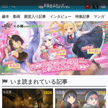
広告をスキップ
赫本
動画
殿堂入り記事
インタビュー
特集記事
マンガ
いま読まれている記事
ピックアップ
注目度
1826
注目度
1254
電ファミのいま読まれている記事ランキング
アプリセール情報