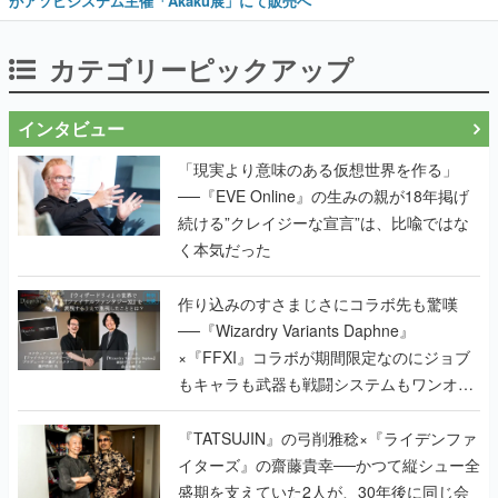
がアソビシステム主催「Akaku展」にて販売へ
カテゴリーピックアップ
インタビュー
「現実より意味のある仮想世界を作る」
──『EVE Online』の生みの親が18年掲げ
続ける”クレイジーな宣言”は、比喩ではな
く本気だった
作り込みのすさまじさにコラボ先も驚嘆
──『Wizardry Variants Daphne』
×『FFXI』コラボが期間限定なのにジョブ
もキャラも武器も戦闘システムもワンオフ
で作り込まれた理由を両ディレクターに聞
く
『TATSUJIN』の弓削雅稔×『ライデンファ
イターズ』の齋藤貴幸──かつて縦シュー全
盛期を支えていた2人が、30年後に同じ会