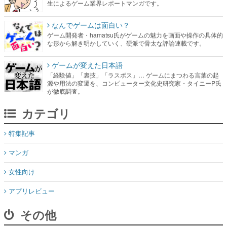
生によるゲーム業界レポートマンガです。
なんでゲームは面白い？
ゲーム開発者・hamatsu氏がゲームの魅力を画面や操作の具体的
な形から解き明かしていく、硬派で骨太な評論連載です。
ゲームが変えた日本語
「経験値」「裏技」「ラスボス」… ゲームにまつわる言葉の起
源や用法の変遷を、コンピューター文化史研究家・タイニーP氏
が徹底調査。
カテゴリ
特集記事
マンガ
女性向け
アプリレビュー
その他