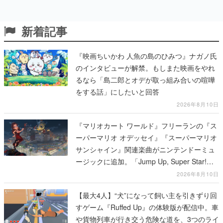
新着記事
『映画ちいかわ 人魚の島のひみつ』ナガノ氏
のインタビューが解禁。もしまた映画をやれ
るなら「島二郎とオデが取っ組み合いの喧嘩
をする話」にしたいと回答
2026年8月10日
『マリオカート ワールド』フリーランの『ス
ーパーマリオ オデッセイ』『スーパーマリオ
サンシャイン』関連楽曲がニンテンドーミュ
ージックに追加。「Jump Up, Super Star!」
「ドルピックタウン」など計14曲が配信
2026年8月10日
【最大4人】“犬”になって飼い主を引きずり回
すゲーム『Ruffed Up』の体験版が配信中。車
や貨物列車が行き交う危険な道を、3つのライ