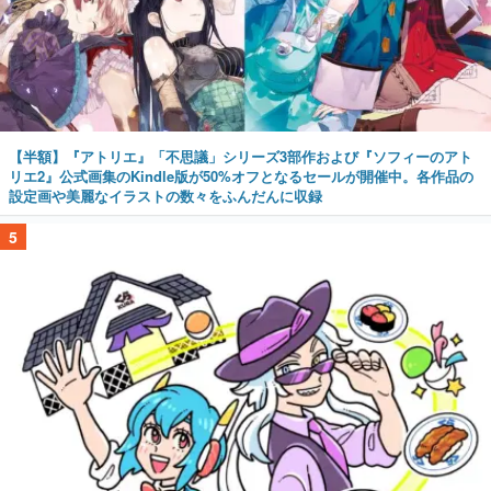
【半額】『アトリエ』「不思議」シリーズ3部作および『ソフィーのアト
リエ2』公式画集のKindle版が50%オフとなるセールが開催中。各作品の
設定画や美麗なイラストの数々をふんだんに収録
5