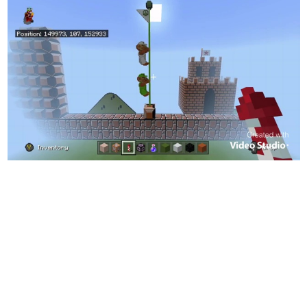
日本のコンテンツ産業やカルチャーに与えた影響を探る企
画です。
日本モバイルゲーム産業史
日本のモバイルゲーム史における主要なトピック・タイト
ルを網羅するほか、開発者へのインタビューや識者による
解説を掲載。約20年の歴史が一望できる決定版！
若ゲのいたり〜ゲームクリエイターの青春〜
『うつヌケ』『ペンと箸』等で知られるマンガ家・田中圭
一先生によるゲーム業界レポートマンガです。
なんでゲームは面白い？
ゲーム開発者・hamatsu氏がゲームの魅力を画面や操作の
具体的な形から解き明かしていく、硬派で骨太な評論連載
です。
ゲームが変えた日本語
「経験値」「裏技」「ラスボス」… ゲームにまつわる言葉
の起源や用法の変遷を、コンピューター文化史研究家・タ
イニーP氏が徹底調査。
カテゴリ
特集記事