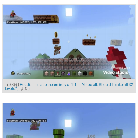
（画像は
Reddit 「I made the entirety of 1-1 in Minecraft. Should I make all 32
levels?」
より）