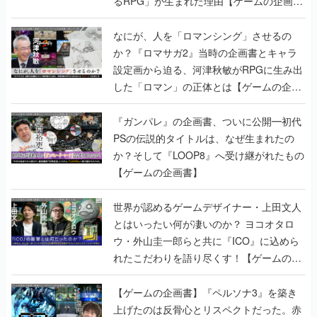
るRPG」が生まれた理由【ゲームの企画
書】
なにが、人を「ロマンシング」させるの
か？『ロマサガ2』当時の企画書とキャラ
設定画から迫る、河津秋敏がRPGに生み出
した「ロマン」の正体とは【ゲームの企画
書】
『ガンパレ』の企画書、ついに公開━初代
PSの伝説的タイトルは、なぜ生まれたの
か？そして『LOOP8』へ受け継がれたもの
【ゲームの企画書】
世界が認めるゲームデザイナー・上田文人
とはいったい何が凄いのか？ ヨコオタロ
ウ・外山圭一郎らと共に『ICO』に込めら
れたこだわりを語り尽くす！【ゲームの企
画書】
【ゲームの企画書】『ペルソナ3』を築き
上げたのは反骨心とリスペクトだった。赤