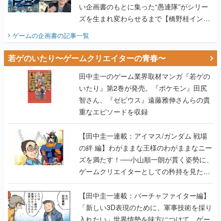
い企画書のもとに集った“愚連隊”がシリー
ズを生まれ変わらせるまで【橋野桂インタ
ビュー】
ゲームの企画書
の記事一覧
若ゲのいたり〜ゲームクリエイターの青春〜
田中圭一のゲーム業界取材マンガ『若ゲの
いたり』第2巻が発売。『ポケモン』田尻
智さん、『ゼビウス』遠藤雅伸さんらの貴
重なエピソードを収録
【田中圭一連載：アイマス/ガンダム 戦場
の絆 編】わがままな王様のわがままなニー
ズを満たす！──小山順一朗が貫く姿勢に、
ゲームクリエイターとしての矜持を見た
【若ゲのいたり最終回】
【田中圭一連載：バーチャファイター編】
「新しい3D表現のために、軍事技術を採り
入れたい」世界情勢を味方につけて、ゲー