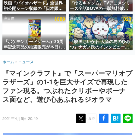
映画『バイオハザード』全世界
『ゆるキャン△』TVアニメシリ
初公開シーン収録の「日本限
ーズ全話&OVAの一挙無料放送
インタビュー
定」予告映像が解禁。バイオの
がABEMAで開催決定。8月11日
注目度
1089
注目度
1023
日（8月10日）にあわせて、
「山の日」の午前0時から実施
連載・特集一覧
「ラクーンシティ総合病院」へ
行く配達人の姿が披露
殿堂入り記事
SNS拡散数が数千以上！ ページビュー数万以上！ などな
『ポケモンカードゲーム』30周
『映画ちいかわ 人魚の島のひみ
ど。多くの人々に読まれた、電ファミ渾身の“殿堂入り”記
年記念商品の抽選販売が本日12
つ』ナガノ氏のインタビューが
事をまとめました。
時より開始。拡張パック「30th
解禁。もしまた映画をやれるな
CELEBRATION」のボックス
ら「島二郎とオデが取っ組み合
ゲームの企画書
ホーム
ニュース
に、「プレミアムデッキセット
いの喧嘩をする話」にしたいと
名作ゲームクリエイターの方々に製作時のエピソードをお
聞きし、ヒットする企画（ゲーム）とは何か？を探ってい
エーフィ・ブラッキー」
回答
『マインクラフト』で『スーパーマリオブ
きます。
「FUTURISTIC BOX」の計3商
品
ラザーズ』の1-1を巨大サイズで再現した
赫本
この物語を解いてはいけない。『赫本』は、〈試験問題〉
ファン現る。つぶれたクリボーやボーナ
の形をした短編ホラー小説集です。
ス面など、遊び心あふれるジオラマ
新世代に訊く
これからのデジタルゲーム市場を担う若きクリエイター達
の姿を追い、彼らのルーツと情熱を探っていきます。
2021年4月5日 20:49
反応
ゲーム世代の作家たち
ゲームに多大な影響を受けた作家さんに取材し、ゲームが