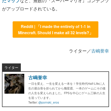
など、無数の『スーパーマリオ』コンテンツ
たマップ
がアップロードされている。
Reddit | 「I made the entirety of 1-1 in
Minecraft. Should I make all 32 levels?」
ライター／
古嶋誉幸
ライター
古嶋誉幸
一日を変え、一生を変える一本を！学生時代Half-Lifeに人
生の屋台骨を折られてから幾星霜、一本のゲームにその後
の人生を変えられました。FPSを中心にゲーム三昧の人生
を送っています。
Twitter:
@pornski_eros