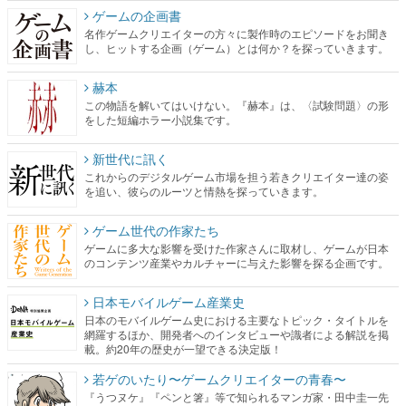
ゲームの企画書
名作ゲームクリエイターの方々に製作時のエピソードをお聞き
し、ヒットする企画（ゲーム）とは何か？を探っていきます。
赫本
この物語を解いてはいけない。『赫本』は、〈試験問題〉の形
をした短編ホラー小説集です。
新世代に訊く
これからのデジタルゲーム市場を担う若きクリエイター達の姿
を追い、彼らのルーツと情熱を探っていきます。
ゲーム世代の作家たち
ゲームに多大な影響を受けた作家さんに取材し、ゲームが日本
のコンテンツ産業やカルチャーに与えた影響を探る企画です。
日本モバイルゲーム産業史
日本のモバイルゲーム史における主要なトピック・タイトルを
網羅するほか、開発者へのインタビューや識者による解説を掲
載。約20年の歴史が一望できる決定版！
若ゲのいたり〜ゲームクリエイターの青春〜
『うつヌケ』『ペンと箸』等で知られるマンガ家・田中圭一先