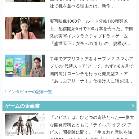
社で机を並べる理由とは。新作
『TATSUJIN EXTREME』で初タッグを組
んだレジェンド2人に訊く開発秘話
実写映像1000分、ルート分岐100種類以
上。配信開始5日で100万本を売った、中国
発の実写インタラクティブドラマゲーム
『盛世天下：女帝への道II』の、規模が違
うこだわりをプロデューサーに聞いた
半年でアプリストアをオープン？ スマホア
プリの“代替ストア”として、わずか6ヵ月で
国内向けローンチを行った発見型ストア
『あっぷアリーナ！』仕掛け人に話を聞い
てみた
インタビュー
の記事一覧
ゲームの企画書
『アビス』は、ひとつの奇跡だった──膨大
な開発資料とともに『テイルズ オブ ジ ア
ビス』開発陣に聞く、「生まれた意味を知