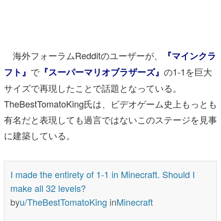
マンガ
女性向け
海外フォーラムRedditのユーザーが、
『マインクラ
アプリレビュー
で
の1-1を巨大
フト』
『スーパーマリオブラザーズ』
その他
サイズで再現したことで話題となっている。
電ファミニコゲーマーとは？
TheBestTomatoKing氏は、ビデオゲーム史上もっとも
有名だと表現しても過言ではないこのステージを見事
運営：株式会社マレ
に建築している。
I made the entirety of 1-1 in Minecraft. Should I
make all 32 levels?
by
u/TheBestTomatoKing
in
Minecraft