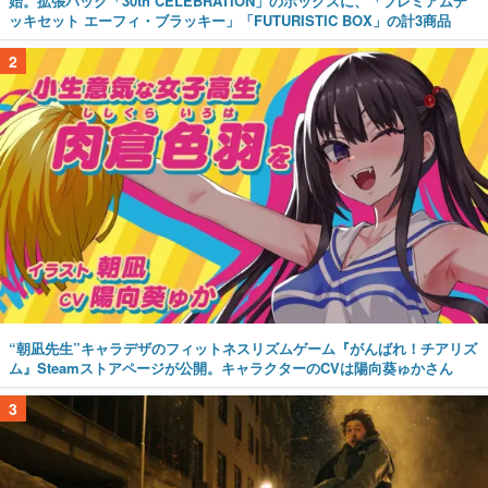
始。拡張パック「30th CELEBRATION」のボックスに、「プレミアムデ
ッキセット エーフィ・ブラッキー」「FUTURISTIC BOX」の計3商品
2
“朝凪先生”キャラデザのフィットネスリズムゲーム『がんばれ！チアリズ
ム』Steamストアページが公開。キャラクターのCVは陽向葵ゅかさん
3