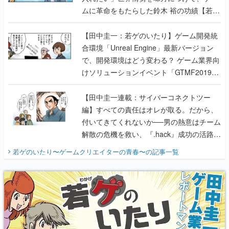
ムに革命をもたらした鈴木 裕の功績【若ゲ
のいたり】
【田中圭一：若ゲのいたり】ゲーム開発統
合環境「Unreal Engine」最新バージョン
で、開発環境はどう変わる？ ゲーム業界向
けソリューションイベント「GTMF2019」
に行って、より理解を深めよう【PR】
【田中圭一連載：サイバーコネクトツー
編】すべての責任はオレが取る。だから、
付いてきてくれないか──男の熱意はチーム
解散の危機を救い、『.hack』成功の活路を
開く。業界の快男児・松山 洋に流れる血は
若ゲのいたり〜ゲームクリエイターの青春〜
の記事一覧
『少年ジャンプ』色だった【若ゲのいた
り】