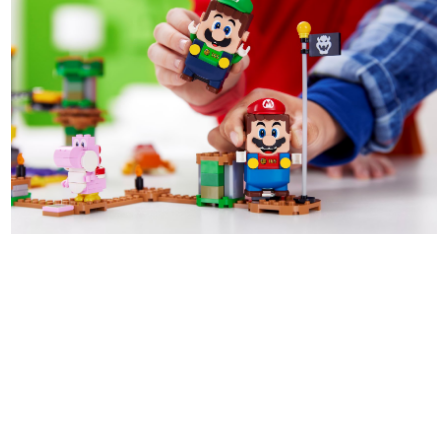
日本のコンテンツ産業やカルチャーに与えた影響を探る企
画です。
日本モバイルゲーム産業史
日本のモバイルゲーム史における主要なトピック・タイト
ルを網羅するほか、開発者へのインタビューや識者による
解説を掲載。約20年の歴史が一望できる決定版！
若ゲのいたり〜ゲームクリエイターの青春〜
『うつヌケ』『ペンと箸』等で知られるマンガ家・田中圭
一先生によるゲーム業界レポートマンガです。
なんでゲームは面白い？
ゲーム開発者・hamatsu氏がゲームの魅力を画面や操作の
具体的な形から解き明かしていく、硬派で骨太な評論連載
です。
ゲームが変えた日本語
「経験値」「裏技」「ラスボス」… ゲームにまつわる言葉
の起源や用法の変遷を、コンピューター文化史研究家・タ
イニーP氏が徹底調査。
カテゴリ
特集記事