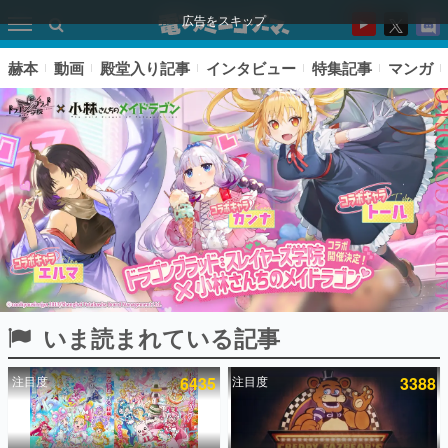
広告をスキップ
赫本
動画
殿堂入り記事
インタビュー
特集記事
マンガ
いま読まれている記事
ピックアップ
注目度
6435
注目度
3388
電ファミのいま読まれている記事ランキング
アプリセール情報