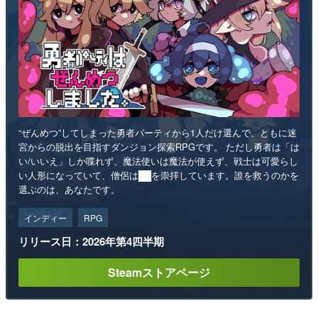
“ぜんめつ”してしまった勇者パーティから1人だけ選んで、ともに迷
宮からの脱出を目指すダンジョン探索RPGです。 ただし勇者は「は
い/いいえ」しか喋れず、魔法使いは魔法が使えず、戦士は可愛らし
い人形になっていて、僧侶は██を崇拝しています。誰を救うのかを
選ぶのは、あなたです。
インディー
RPG
リリース日：2026年第4四半期
Steamストアページ