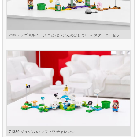
71387 レゴ ®️ルイージ™ と ぼうけんのはじまり ～ スターターセット
71389 ジュゲム の フワフワ チャレンジ