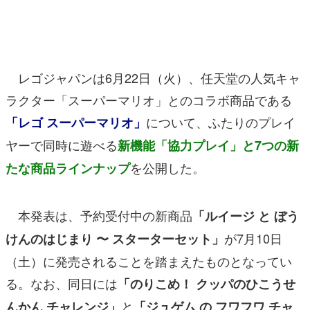
マンガ
女性向け
レゴジャパンは6月22日（火）、任天堂の人気キャ
アプリレビュー
ラクター「スーパーマリオ」とのコラボ商品である
その他
について、ふたりのプレイ
「レゴ スーパーマリオ」
電ファミニコゲーマーとは？
ヤーで同時に遊べる
新機能「協力プレイ」と7つの新
を公開した。
たな商品ラインナップ
運営：株式会社マレ
本発表は、予約受付中の新商品
「ルイージ と ぼう
が7月10日
けんのはじまり 〜 スターターセット」
（土）に発売されることを踏まえたものとなってい
る。なお、同日には
「のりこめ！ クッパのひこうせ
と
んかん チャレンジ」
「ジュゲム の フワフワ チャ