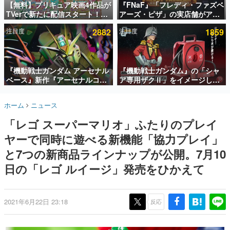
【無料】プリキュア映画4作品が
『FNaF』「フレディ・ファズベ
TVerで新たに配信スタート！な
アーズ・ピザ」の実店舗がアメ
インタビュー
んと2018年～2024年の映画ほぼ
リカの商業施設「American
注目度
2882
注目度
1859
すべてが見放題に、ぶっちゃけ
Dream」に2027年オープン！
連載・特集一覧
ありえないラインナップ
ScottGamesとの共同開発、食
事だけでなくステージショーや
殿堂入り記事
没入型のホラー体験も楽しめる
SNS拡散数が数千以上！ ページビュー数万以上！ などな
『機動戦士ガンダム アーセナル
『機動戦士ガンダム』の「シャ
ど。多くの人々に読まれた、電ファミ渾身の“殿堂入り”記
ベース』新作『アーセナルコマ
ア専用ザクⅡ」をイメージした
事をまとめました。
ンダー』発表！8月28日からオ
散水ホースリールが予約開始。
ープンベータテスト開催、2027
本体にはシャアのパーソナルマ
ゲームの企画書
ホーム
ニュース
年2月下旬に稼働予定
ークやジオン公国軍のエンブレ
名作ゲームクリエイターの方々に製作時のエピソードをお
聞きし、ヒットする企画（ゲーム）とは何か？を探ってい
ム、型式番号などを配置
「レゴ スーパーマリオ」ふたりのプレイ
きます。
ヤーで同時に遊べる新機能「協力プレイ」
赫本
この物語を解いてはいけない。『赫本』は、〈試験問題〉
と7つの新商品ラインナップが公開。7月10
の形をした短編ホラー小説集です。
日の「レゴ ルイージ」発売をひかえて
新世代に訊く
これからのデジタルゲーム市場を担う若きクリエイター達
の姿を追い、彼らのルーツと情熱を探っていきます。
2021年6月22日 23:18
反応
ゲーム世代の作家たち
ゲームに多大な影響を受けた作家さんに取材し、ゲームが