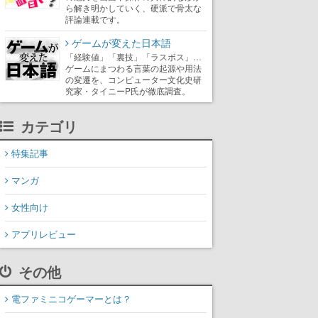
ら解き明かしていく、硬派で骨太な
評論連載です。
ゲームが変えた日本語
「経験値」「裏技」「ラスボス」…
ゲームにまつわる言葉の起源や用法
の変遷を、コンピューター文化史研
究家・タイニーP氏が徹底調査。
カテゴリ
特集記事
マンガ
女性向け
アプリレビュー
その他
電ファミニコゲーマーとは？