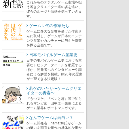
これからのデジタルゲーム市場を担
う若きクリエイター達の姿を追い、
彼らのルーツと情熱を探っていきま
す。
ゲーム世代の作家たち
ゲームに多大な影響を受けた作家さ
んに取材し、ゲームが日本のコンテ
ンツ産業やカルチャーに与えた影響
を探る企画です。
日本モバイルゲーム産業史
日本のモバイルゲーム史における主
要なトピック・タイトルを網羅する
ほか、開発者へのインタビューや識
者による解説を掲載。約20年の歴史
が一望できる決定版！
若ゲのいたり〜ゲームクリエ
イターの青春〜
『うつヌケ』『ペンと箸』等で知ら
れるマンガ家・田中圭一先生による
ゲーム業界レポートマンガです。
なんでゲームは面白い？
ゲーム開発者・hamatsu氏がゲーム
の魅力を画面や操作の具体的な形か