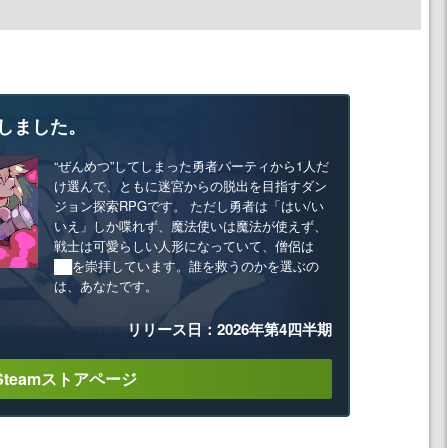
しました。
“ぜんめつ”してしまった勇者パーティから1人だ
け選んで、ともに迷宮からの脱出を目指すダン
ジョン探索RPGです。 ただし勇者は「はい/い
いえ」しか喋れず、魔法使いは魔法が使えず、
戦士は可愛らしい人形になっていて、僧侶は
██を崇拝しています。誰を救うのかを選ぶの
は、あなたです。
リリース日：2026年第4四半期
Steamストアページ