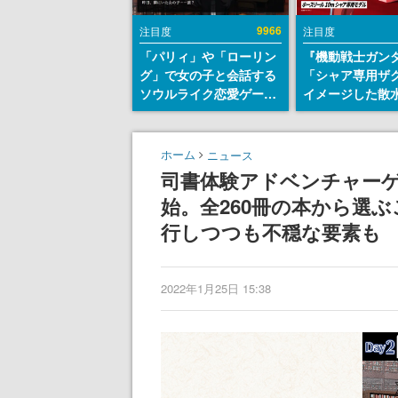
9966
注目度
注目度
「パリィ」や「ローリン
『機動戦士ガン
グ」で女の子と会話する
「シャア専用ザ
ソウルライク恋愛ゲーム
イメージした散
『小早川さんはソウルラ
リールが予約開
イク』無料公開。返事に
にはシャアのパ
失敗すると「YOU
マークやジオン
ホーム
ニュース
DIED」
エンブレム、型
司書体験アドベンチャー
どを配置
始。全260冊の本から選
行しつつも不穏な要素も
2022年1月25日 15:38