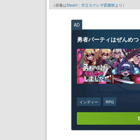
（画像は
Steam：市立カクレザ図書館
より）
AD
勇者パーティはぜんめつ
インディー
RPG