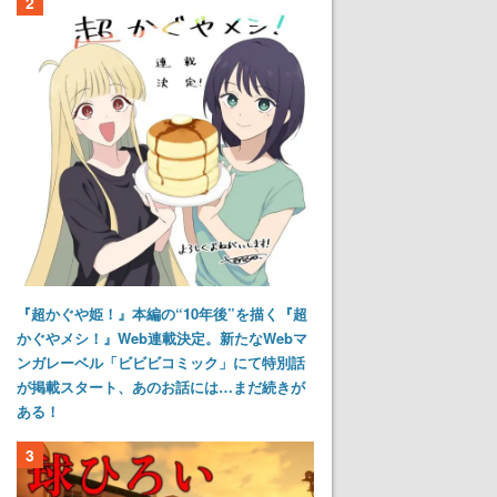
2
『超かぐや姫！』本編の“10年後”を描く『超
かぐやメシ！』Web連載決定。新たなWebマ
ンガレーベル「ビビビコミック」にて特別話
が掲載スタート、あのお話には…まだ続きが
ある！
3