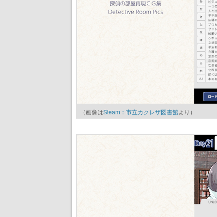
（画像は
Steam：市立カクレザ図書館
より）