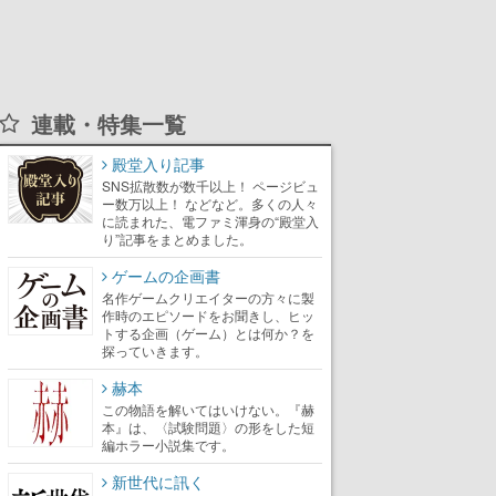
連載・特集一覧
殿堂入り記事
SNS拡散数が数千以上！ ページビュ
ー数万以上！ などなど。多くの人々
に読まれた、電ファミ渾身の“殿堂入
り”記事をまとめました。
ゲームの企画書
名作ゲームクリエイターの方々に製
作時のエピソードをお聞きし、ヒッ
トする企画（ゲーム）とは何か？を
探っていきます。
赫本
この物語を解いてはいけない。『赫
本』は、〈試験問題〉の形をした短
編ホラー小説集です。
新世代に訊く