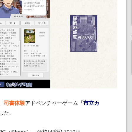
、
アドベンチャーゲーム『
司書体験
市立カ
した。
（Steam）。価格は税込1010円。