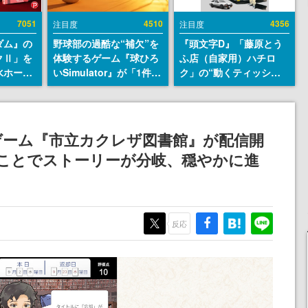
7051
4510
4356
注目度
注目度
ダム』の
野球部の過酷な“補欠”を
『頭文字D』「藤原とう
クⅡ」を
体験するゲーム『球ひろ
ふ店（自家用）ハチロ
水ホース
いSimulator』が「1件」
ク」の“動くティッシュ
始。本体
のウィッシュリストをも
ケース”が買えるポップ
ーソナル
とにチェコ語に対応し
アップショップが開催
公国軍の
SNSで話題に。『キング
へ。マンガの舞台である
式番号な
ダム・カム』開発元やチ
群馬の「イオンモール高
ゲーム『市立カクレザ図書館』が配信開
ェコのプロ野球選手から
崎」にて、8月11日から8
ぶことでストーリーが分岐、穏やかに進
称賛の声
月20日までの期間限定で
開催予定
反応