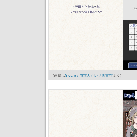
（画像は
Steam：市立カクレザ図書館
より）