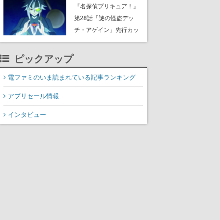
8月8日Steamでリリー
『名探偵プリキュア！』
ス。時に忘れ去られた世
第28話「謎の怪盗デッ
界の古代洞窟を舞台に、4
チ・アゲイン」先行カッ
つのバイオームを探索し
ト解禁。泣きぼくろにモ
ながら脱出を目指す
ノクル、ミステリアスな
ピックアップ
姿が映し出された場面も
電ファミのいま読まれている記事ランキング
アプリセール情報
インタビュー