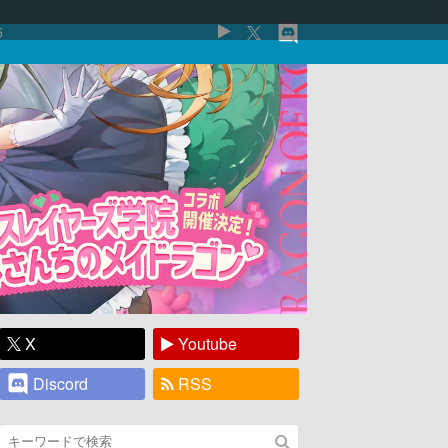
5
X
Youtube
Discord
RSS