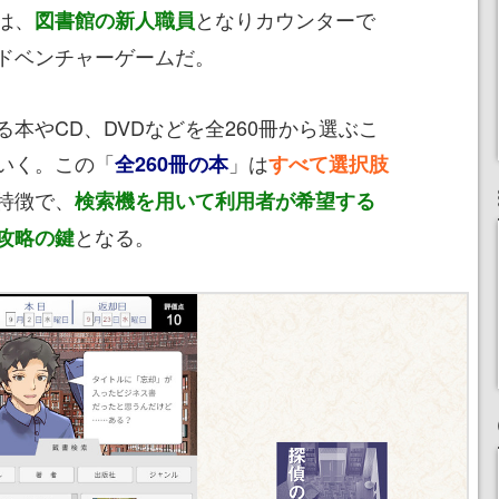
は、
となりカウンターで
図書館の新人職員
ドベンチャーゲームだ。
やCD、DVDなどを全260冊から選ぶこ
いく。この「
」は
全260冊の本
すべて選択肢
特徴で、
検索機を用いて利用者が希望する
となる。
攻略の鍵