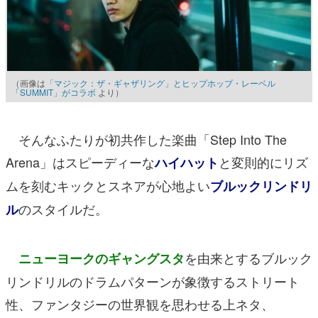
（画像は
「マジック：ザ・ギャザリング」とヒップホップ・レーベル
「SUMMIT」がコラボ
より）
そんなふたりが初共作した楽曲「Step Into The
Arena」はスピーディーな
と変則的にリズ
ハイハット
ムを刻むキックとスネアが心地よい
ブルックリンドリ
のスタイルだ。
ル
を由来とするブルック
ニューヨークのギャングスタ
リンドリルのドラムパターンが象徴する
ストリート
性
、
ファンタジーの世界観
を思わせる上ネタ、