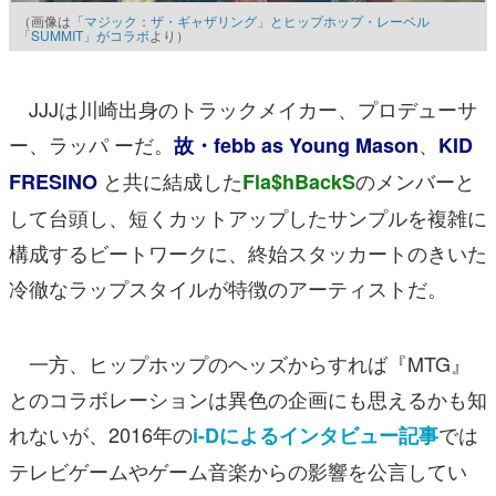
（画像は
「マジック：ザ・ギャザリング」とヒップホップ・レーベル
「SUMMIT」がコラボ
より）
JJJは川崎出身のトラックメイカー、プロデューサ
ー、ラッパ ーだ。
、
故・febb as Young Maso
n
KID
と共に結成した
のメンバーと
FRESINO
Fla$hBackS
して台頭し、短くカットアップしたサンプルを複雑に
構成するビートワークに、終始スタッカートのきいた
冷徹なラップスタイルが特徴のアーティストだ。
一方、ヒップホップのヘッズからすれば『MTG』
とのコラボレーションは異色の企画にも思えるかも知
れないが、2016年の
では
i-Dによるインタビュー記事
テレビゲームやゲーム音楽からの影響を公言してい