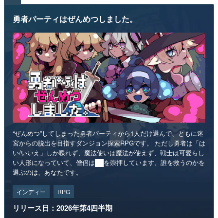
勇者パーティはぜんめつしました。
“ぜんめつ”してしまった勇者パーティから1人だけ選んで、ともに迷
宮からの脱出を目指すダンジョン探索RPGです。 ただし勇者は「は
い/いいえ」しか喋れず、魔法使いは魔法が使えず、戦士は可愛らし
い人形になっていて、僧侶は██を崇拝しています。誰を救うのかを
選ぶのは、あなたです。
インディー
RPG
リリース日：2026年第4四半期