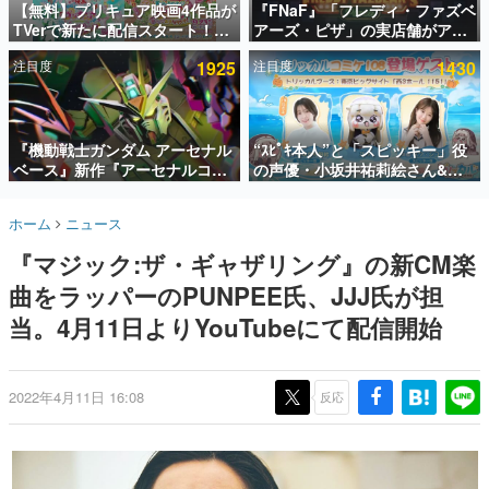
【無料】プリキュア映画4作品が
『FNaF』「フレディ・ファズベ
TVerで新たに配信スタート！な
アーズ・ピザ」の実店舗がアメ
インタビュー
んと2018年～2024年の映画ほぼ
リカの商業施設「American
注目度
1925
注目度
1430
すべてが見放題に、ぶっちゃけ
Dream」に2027年オープン！
連載・特集一覧
ありえないラインナップ
ScottGamesとの共同開発、食
事だけでなくステージショーや
殿堂入り記事
没入型のホラー体験も楽しめる
SNS拡散数が数千以上！ ページビュー数万以上！ などな
『機動戦士ガンダム アーセナル
“ｽﾋﾟｷ本人”と「スピッキー」役
ど。多くの人々に読まれた、電ファミ渾身の“殿堂入り”記
ベース』新作『アーセナルコマ
の声優・小坂井祐莉絵さん&パ
事をまとめました。
ンダー』発表！8月28日からオ
ク・シユンさんが集結。コミケ
ープンベータテスト開催、2027
108『トリッカル』ブースの登
ゲームの企画書
ホーム
ニュース
年2月下旬に稼働予定
場ゲストが発表
名作ゲームクリエイターの方々に製作時のエピソードをお
聞きし、ヒットする企画（ゲーム）とは何か？を探ってい
『マジック:ザ・ギャザリング』の新CM楽
きます。
曲をラッパーのPUNPEE氏、JJJ氏が担
赫本
この物語を解いてはいけない。『赫本』は、〈試験問題〉
当。4月11日よりYouTubeにて配信開始
の形をした短編ホラー小説集です。
新世代に訊く
2022年4月11日 16:08
反応
これからのデジタルゲーム市場を担う若きクリエイター達
の姿を追い、彼らのルーツと情熱を探っていきます。
ゲーム世代の作家たち
ゲームに多大な影響を受けた作家さんに取材し、ゲームが