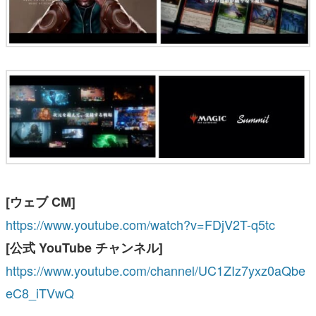
[
ウェブ
CM]
https://www.youtube.com/watch?v=FDjV2T-q5tc
[
公式
YouTube
チャンネル
]
https://www.youtube.com/channel/UC1ZIz7yxz0aQbe
eC8_iTVwQ