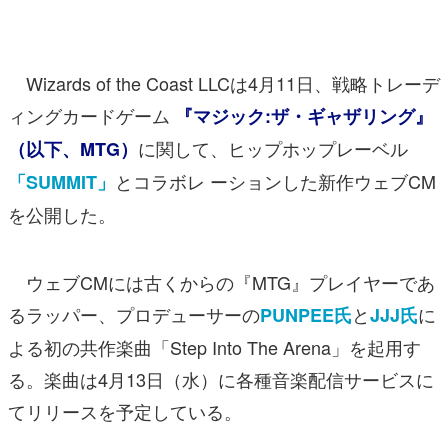
マンガ
女性向け
Wizards of the Coast LLCは4月11日、戦略トレーデ
アプリレビュー
ィングカードゲーム
『マジック:ザ・ギャザリング』
に関して、ヒップホップレーベル
（以下、MTG）
その他
とコラボレ ーションした新作ウェブCM
「SUMMIT」
電ファミニコゲーマーとは？
を公開した。
運営：株式会社マレ
ウェブCMには古くからの『MTG』プレイヤーであ
るラッパー、プロデューサーの
と
に
PUNPEE氏
JJJ氏
よる初の共作楽曲「Step Into The Arena」を起用す
る。楽曲は4月13日（水）に各種音楽配信サービスに
てリリースを予定している。