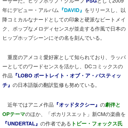
ーサーだ。ヒップホップ・グループ
として2009
PSG
年にデビュー・アルバム
をリリースし、以
『DAVID』
降コミカルなナードとしての印象と硬派なビートメイ
ク、ポップなメロディセンスが並走する作風で日本の
ヒップホップシーンにその名を刻んでいる。
重度のアメコミ愛好家として知られており、ラッパ
ーとしてのワードセンスを活かし、DCコミックスの
作品
『LOBO ポートレイト・オブ・ア・バスティッ
の日本語版の翻訳監修も努めている。
チ』
近年ではアニメ作品
の
『オッドタクシー』
劇伴と
のほか、「ポカリスエット」新CMの楽曲を
OPテーマ
の作者である
『UNDERTAL』
トビー・フォックス氏