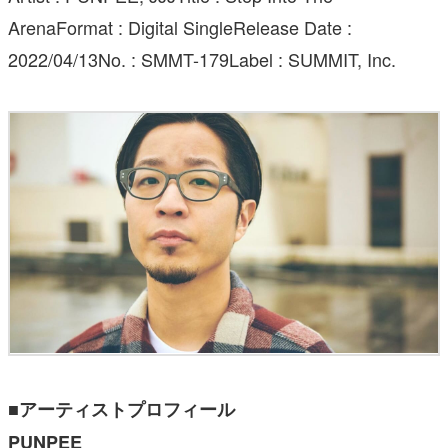
ArenaFormat : Digital SingleRelease Date :
2022/04/13No. : SMMT-179Label : SUMMIT, Inc.
■アーティストプロフィール
PUNPEE