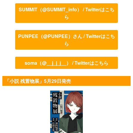
SUMMIT（@SUMMIT_info） / Twitterはこち
ら
PUNPEE（@PUNPEE）さん / Twitterはこち
ら
soma（@__j_j_j__） / Twitterはこちら
「小説 残置物展」5月29日発売