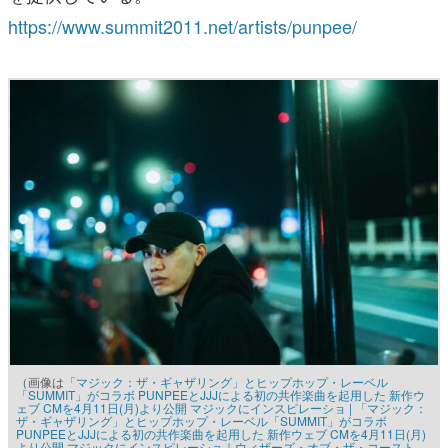
https://www.summit2011.net/artists/punpee/
（画像は
「マジック：ザ・ギャザリング」とヒップホップ・レーベル
「SUMMIT」がコラボ PUNPEEとJJJによる初の共作楽曲を起用した 新作ウ
ェブ CMを4月11日(月)より公開 マジックにインスピレーショ | 「マジック：
ザ・ギャザリング」とヒップホップ・レーベル「SUMMIT」がコラボ
PUNPEEとJJJによる初の共作楽曲を起用した 新作ウェブ CMを4月11日(月)
より公開 マジックにインスピレーショ｜ウィザーズ・オブ・ザ・コースト