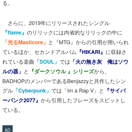
る。
さらに、2019年にリリースされたシングル
のリリックには内省的なリリックの中に
『flame』
と『MTG』からの引用が用いられ
「光るMasticore」
ているほか、セカンドアルバム
に収録さ
『HIKARI』
れている楽曲
では
「SOUL」
「火の無き灰 俺はソウ
と
から、
ルの器」
『ダークソウル 』シリーズ
BADHOPのメンバーであるBenjazzyと共作したシン
グル
では
「Im a Rap V」
と
「Cyberpunk」
『サイバ
から引用したフレーズをスピットし
ーパンク2077』
ている。
AD