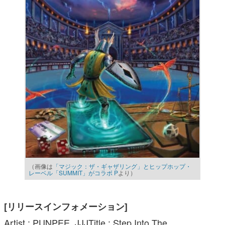
（画像は
「マジック：ザ・ギャザリング」とヒップホップ・
レーベル「SUMMIT」がコラボ P
より）
[リリースインフォメーション]
Artist : PUNPEE, JJJTitle : Step Into The