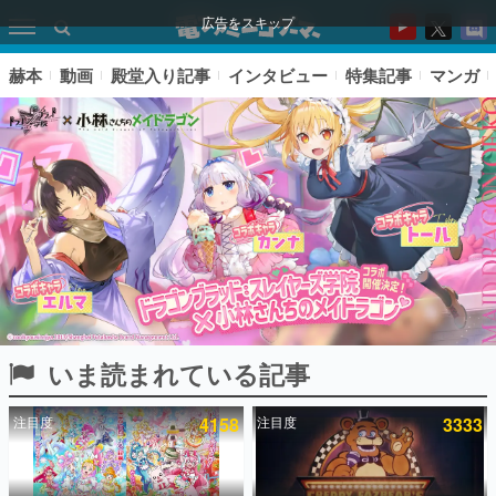
広告をスキップ
赫本
動画
殿堂入り記事
インタビュー
特集記事
マンガ
いま読まれている記事
ピックアップ
注目度
4158
注目度
3333
電ファミのいま読まれている記事ランキング
アプリセール情報