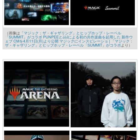
（画像は
「マジック：ザ・ギャザリング」とヒップホップ・レーベル
「SUMMIT」がコラボ PUNPEEとJJJによる初の共作楽曲を起用した 新作ウ
ェブ CMを4月11日(月)より公開 マジックにインスピレーショ | 「マジック：
ザ・ギャザリング」とヒップホップ・レーベル「SUMMIT」がコラボ
より）