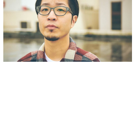
日本のコンテンツ産業やカルチャーに与えた影響を探る企
画です。
日本モバイルゲーム産業史
日本のモバイルゲーム史における主要なトピック・タイト
ルを網羅するほか、開発者へのインタビューや識者による
解説を掲載。約20年の歴史が一望できる決定版！
若ゲのいたり〜ゲームクリエイターの青春〜
『うつヌケ』『ペンと箸』等で知られるマンガ家・田中圭
一先生によるゲーム業界レポートマンガです。
なんでゲームは面白い？
ゲーム開発者・hamatsu氏がゲームの魅力を画面や操作の
具体的な形から解き明かしていく、硬派で骨太な評論連載
です。
ゲームが変えた日本語
「経験値」「裏技」「ラスボス」… ゲームにまつわる言葉
の起源や用法の変遷を、コンピューター文化史研究家・タ
イニーP氏が徹底調査。
カテゴリ
特集記事