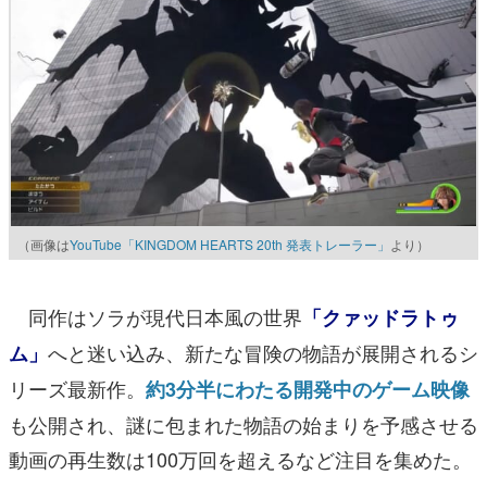
（画像は
YouTube「KINGDOM HEARTS 20th 発表トレーラー」
より）
同作はソラが現代日本風の世界
「クァッドラトゥ
へと迷い込み、新たな冒険の物語が展開されるシ
ム」
リーズ最新作。
約3分半にわたる開発中のゲーム映像
も公開され、謎に包まれた物語の始まりを予感させる
動画の再生数は100万回を超えるなど注目を集めた。