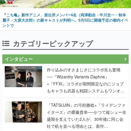
『こち亀』新作アニメ、派出所メンバー4名（両津勘吉・中川圭一・秋本
麗子・大原大次郎）の新キャストが判明へ。9月5日に開催予定の都内イベ
ントで
カテゴリーピックアップ
インタビュー
作り込みのすさまじさにコラボ先も驚嘆
──『Wizardry Variants Daphne』
×『FFXI』コラボが期間限定なのにジョブ
もキャラも武器も戦闘システムもワンオフ
で作り込まれた理由を両ディレクターに聞
く
『TATSUJIN』の弓削雅稔×『ライデンファ
イターズ』の齋藤貴幸──かつて縦シュー全
盛期を支えていた2人が、30年後に同じ会
社で机を並べる理由とは。新作