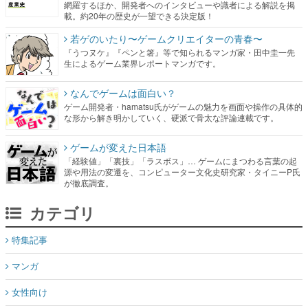
網羅するほか、開発者へのインタビューや識者による解説を掲
載。約20年の歴史が一望できる決定版！
若ゲのいたり〜ゲームクリエイターの青春〜
『うつヌケ』『ペンと箸』等で知られるマンガ家・田中圭一先
生によるゲーム業界レポートマンガです。
なんでゲームは面白い？
ゲーム開発者・hamatsu氏がゲームの魅力を画面や操作の具体的
な形から解き明かしていく、硬派で骨太な評論連載です。
ゲームが変えた日本語
「経験値」「裏技」「ラスボス」… ゲームにまつわる言葉の起
源や用法の変遷を、コンピューター文化史研究家・タイニーP氏
が徹底調査。
カテゴリ
特集記事
マンガ
女性向け