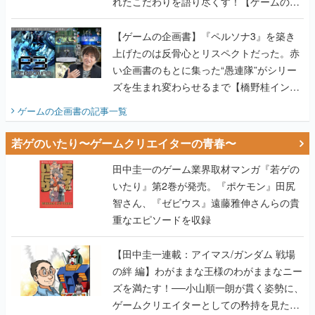
れたこだわりを語り尽くす！【ゲームの企
画書】
【ゲームの企画書】『ペルソナ3』を築き
上げたのは反骨心とリスペクトだった。赤
い企画書のもとに集った“愚連隊”がシリー
ズを生まれ変わらせるまで【橋野桂インタ
ビュー】
ゲームの企画書
の記事一覧
若ゲのいたり〜ゲームクリエイターの青春〜
田中圭一のゲーム業界取材マンガ『若ゲの
いたり』第2巻が発売。『ポケモン』田尻
智さん、『ゼビウス』遠藤雅伸さんらの貴
重なエピソードを収録
【田中圭一連載：アイマス/ガンダム 戦場
の絆 編】わがままな王様のわがままなニー
ズを満たす！──小山順一朗が貫く姿勢に、
ゲームクリエイターとしての矜持を見た