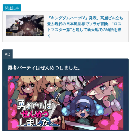
関連記事
『キングダムハーツIV』発表。高層ビル立ち
並ぶ現代の日本風世界でソラが冒険、“ロス
トマスター篇”と題して新天地での物語を描
く
AD
勇者パーティはぜんめつしました。