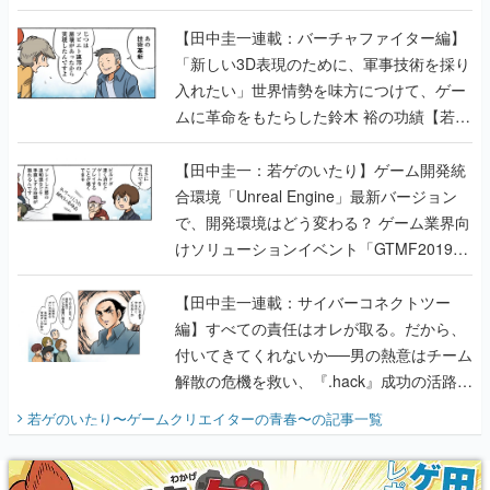
【若ゲのいたり最終回】
【田中圭一連載：バーチャファイター編】
「新しい3D表現のために、軍事技術を採り
入れたい」世界情勢を味方につけて、ゲー
ムに革命をもたらした鈴木 裕の功績【若ゲ
のいたり】
【田中圭一：若ゲのいたり】ゲーム開発統
合環境「Unreal Engine」最新バージョン
で、開発環境はどう変わる？ ゲーム業界向
けソリューションイベント「GTMF2019」
に行って、より理解を深めよう【PR】
【田中圭一連載：サイバーコネクトツー
編】すべての責任はオレが取る。だから、
付いてきてくれないか──男の熱意はチーム
解散の危機を救い、『.hack』成功の活路を
開く。業界の快男児・松山 洋に流れる血は
若ゲのいたり〜ゲームクリエイターの青春〜
の記事一覧
『少年ジャンプ』色だった【若ゲのいた
り】