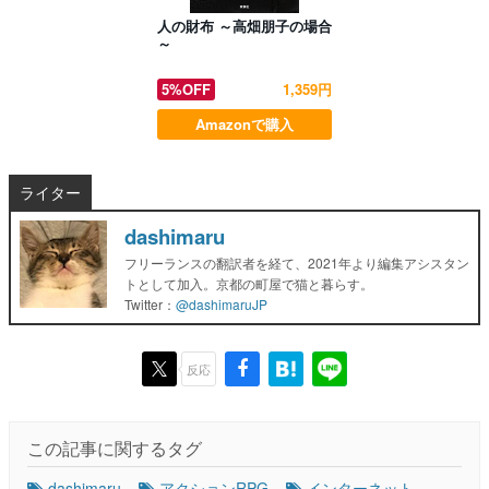
人の財布 ～高畑朋子の場合
～
5%OFF
1,359円
Amazonで購入
ライター
dashimaru
フリーランスの翻訳者を経て、2021年より編集アシスタン
トとして加入。京都の町屋で猫と暮らす。
Twitter：
@dashimaruJP
反応
この記事に関するタグ
dashimaru
アクションRPG
インターネット