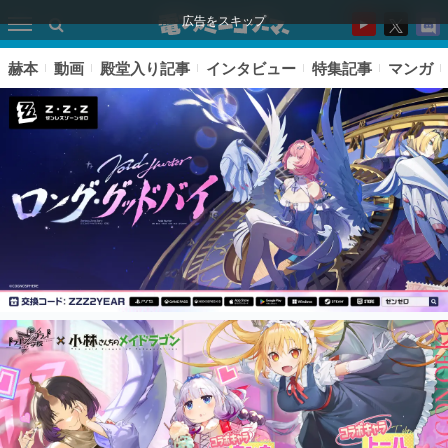
広告をスキップ
赫本
動画
殿堂入り記事
インタビュー
特集記事
マンガ
ピックアップ
電ファミのいま読まれている記事ランキング
アプリセール情報