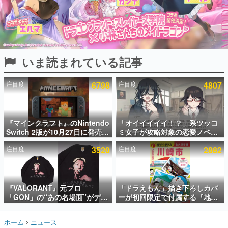
インタビュー
連載・特集一覧
殿堂入り記事
いま読まれている記事
SNS拡散数が数千以上！ ページビュー数万以上！ などな
ど。多くの人々に読まれた、電ファミ渾身の“殿堂入り”記
事をまとめました。
注目度
6798
注目度
4807
ゲームの企画書
名作ゲームクリエイターの方々に製作時のエピソードをお
聞きし、ヒットする企画（ゲーム）とは何か？を探ってい
『マインクラフト』のNintendo
「オイイイイイ！？」系ツッコ
きます。
Switch 2版が10月27日に発売決
ミ女子が攻略対象の恋愛ノベル
赫本
定。描画設定はデフォルトで
ゲーム『美術部カノジョ』
この物語を解いてはいけない。『赫本』は、〈試験問題〉
注目度
3520
注目度
2882
「バイブラントビジュアルズ」
Steamストアページが公開。
の形をした短編ホラー小説集です。
となり、より豊かなグラフィッ
「お前らーそろそろ自重しろ
ク表現に
ー？＾＾」暗黒微笑の夢女子
や、萌え声不思議ちゃん女子と
新世代に訊く
青春を謳歌
『VALORANT』元プロ
「ドラえもん」描き下ろしカバ
これからのデジタルゲーム市場を担う若きクリエイター達
の姿を追い、彼らのルーツと情熱を探っていきます。
「GON」の“あの名場面”がデザ
ーが初回限定で付属する『地球
インされた新作グッズが本日8月
の歩き方 川崎市』が8月6日に発
5日より期間限定で発売。Tシャ
売。全400ページの大ボリュー
ゲーム世代の作家たち
ホーム
ニュース
ツやコインケース、アクキーな
ム
ゲームに多大な影響を受けた作家さんに取材し、ゲームが