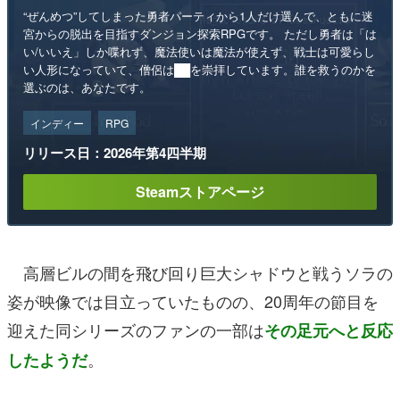
“ぜんめつ”してしまった勇者パーティから1人だけ選んで、ともに迷
宮からの脱出を目指すダンジョン探索RPGです。 ただし勇者は「は
い/いいえ」しか喋れず、魔法使いは魔法が使えず、戦士は可愛らし
い人形になっていて、僧侶は██を崇拝しています。誰を救うのかを
選ぶのは、あなたです。
インディー
RPG
リリース日：2026年第4四半期
Steamストアページ
高層ビルの間を飛び回り巨大シャドウと戦うソラの
姿が映像では目立っていたものの、20周年の節目を
迎えた同シリーズのファンの一部は
その足元へと反応
。
したようだ