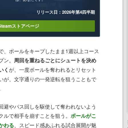
リリース日：2026年第4四半期
Steamストアページ
、ボールをキープしたまま1週以上コース
プン。
周回を重ねるごとにシュートを決め
が、一度ボールを奪われるとリセット
いく
いが、文字通りの一発逆転を狙うこともで
。
回避やパス回しを駆使して奪われないよう
クルで相手を崩すことを狙う。
ボールがこ
、スピード感あふれる試合展開が魅
かわる