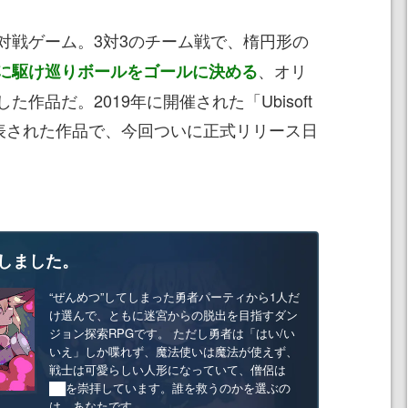
対戦ゲーム。3対3のチーム戦で、楕円形の
、オリ
に駆け巡りボールをゴールに決める
作品だ。2019年に開催された「Ubisoft
」にて発表された作品で、今回ついに正式リリース日
しました。
“ぜんめつ”してしまった勇者パーティから1人だ
け選んで、ともに迷宮からの脱出を目指すダン
ジョン探索RPGです。 ただし勇者は「はい/い
いえ」しか喋れず、魔法使いは魔法が使えず、
戦士は可愛らしい人形になっていて、僧侶は
██を崇拝しています。誰を救うのかを選ぶの
は、あなたです。