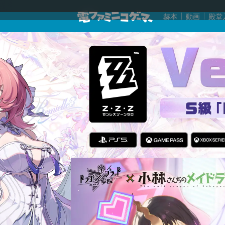
赫本
動画
殿堂