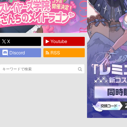
X
Youtube
Discord
RSS