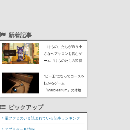
新着記事
「けもの」たちが通う小
さなヘアサロンを営むゲ
ーム『けものたちの髪切
り屋』体験版が配信開
始。悩みを持ったお客様
“ビー玉”になってコースを
と会話を交わし“本当に望
転がるゲーム
んでる髪型”を見つけ出す
『Marblearium』の体験
版がSteamで本日8月7日
より配信。Lo-Fiビートに
ピックアップ
乗って奇妙な空間を探検
電ファミのいま読まれている記事ランキング
アプリセール情報