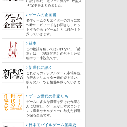
に読まれた、電ファミ渾身の“殿堂入
り”記事をまとめました。
ゲームの企画書
名作ゲームクリエイターの方々に製
作時のエピソードをお聞きし、ヒッ
トする企画（ゲーム）とは何か？を
探っていきます。
赫本
この物語を解いてはいけない。『赫
本』は、〈試験問題〉の形をした短
編ホラー小説集です。
新世代に訊く
これからのデジタルゲーム市場を担
う若きクリエイター達の姿を追い、
彼らのルーツと情熱を探っていきま
す。
ゲーム世代の作家たち
ゲームに多大な影響を受けた作家さ
んに取材し、ゲームが日本のコンテ
ンツ産業やカルチャーに与えた影響
を探る企画です。
日本モバイルゲーム産業史