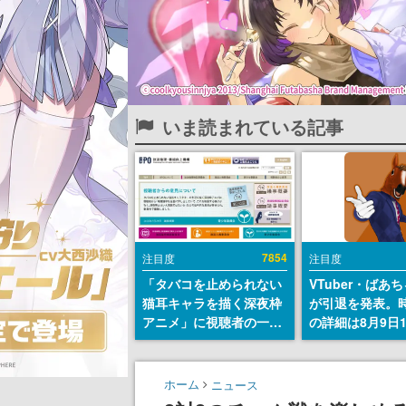
いま読まれている記事
7854
注目度
注目度
「タバコを止められない
VTuber・ばあ
猫耳キャラを描く深夜枠
が引退を発表。
アニメ」に視聴者の一部
の詳細は8月9日
から批判意見。違法薬物
の配信で説明
の使用と思しき描写も含
めて、BPOが議論を交わ
ホーム
ニュース
す