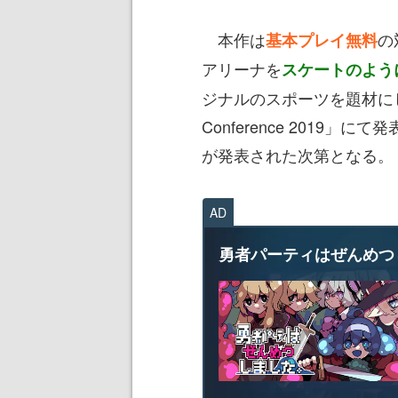
本作は
の
基本プレイ無料
アリーナを
スケートのよう
ジナルのスポーツを題材にした
Conference 2019
が発表された次第となる。
AD
勇者パーティはぜんめつ