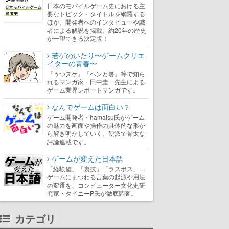
日本のモバイルゲーム史における主
要なトピック・タイトルを網羅する
ほか、開発者へのインタビューや識
者による解説を掲載。約20年の歴史
が一望できる決定版！
若ゲのいたり〜ゲームクリエ
イターの青春〜
『うつヌケ』『ペンと箸』等で知ら
れるマンガ家・田中圭一先生による
ゲーム業界レポートマンガです。
なんでゲームは面白い？
ゲーム開発者・hamatsu氏がゲーム
の魅力を画面や操作の具体的な形か
ら解き明かしていく、硬派で骨太な
評論連載です。
ゲームが変えた日本語
「経験値」「裏技」「ラスボス」…
ゲームにまつわる言葉の起源や用法
の変遷を、コンピューター文化史研
究家・タイニーP氏が徹底調査。
カテゴリ