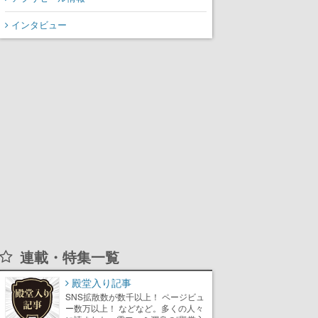
インタビュー
連載・特集一覧
殿堂入り記事
SNS拡散数が数千以上！ ページビュ
ー数万以上！ などなど。多くの人々