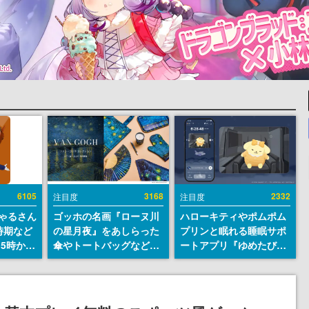
6105
3168
2332
注目度
注目度
ちゃるさん
ゴッホの名画『ローヌ川
ハローキティやポムポム
時期など
の星月夜』をあしらった
プリンと眠れる睡眠サポ
15時から
傘やトートバッグなどが
ートアプリ『ゆめたび』
登場。8月7日21時より2
が配信中。キャラごとの
日間限定で予約販売
ASMRや目覚ましアラー
ムも搭載