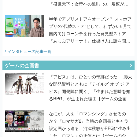
『盛世天下：女帝への道II』の、規模が違
うこだわりをプロデューサーに聞いた
半年でアプリストアをオープン？ スマホア
プリの“代替ストア”として、わずか6ヵ月で
国内向けローンチを行った発見型ストア
『あっぷアリーナ！』仕掛け人に話を聞い
てみた
インタビュー
の記事一覧
ゲームの企画書
『アビス』は、ひとつの奇跡だった──膨大
な開発資料とともに『テイルズ オブ ジ ア
ビス』開発陣に聞く、「生まれた意味を知
るRPG」が生まれた理由【ゲームの企画
書】
なにが、人を「ロマンシング」させるの
か？『ロマサガ2』当時の企画書とキャラ
設定画から迫る、河津秋敏がRPGに生み出
した「ロマン」の正体とは【ゲームの企画