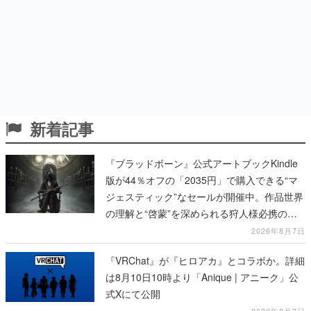
新着記事
『ブラッドボーン』公式アートブックKindle
版が44％オフの「2035円」で購入できる“マ
ジェスティック”なセールが開催中。作品世界
の理解と“啓蒙”を深められる狩人様必携の一
冊
2026年8月7日
『VRChat』が『ヒロアカ』とコラボか。詳細
は8月10日10時より「Anique | アニーク」公
式Xにて公開