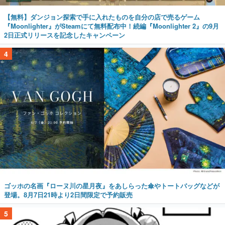
【無料】ダンジョン探索で手に入れたものを自分の店で売るゲーム
『Moonlighter』がSteamにて無料配布中！続編『Moonlighter 2』の9月
2日正式リリースを記念したキャンペーン
4
ゴッホの名画『ローヌ川の星月夜』をあしらった傘やトートバッグなどが
登場。8月7日21時より2日間限定で予約販売
5