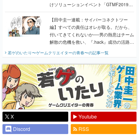
けソリューションイベント「GTMF2019」
に行って、より理解を深めよう【PR】
【田中圭一連載：サイバーコネクトツー
編】すべての責任はオレが取る。だから、
付いてきてくれないか──男の熱意はチーム
解散の危機を救い、『.hack』成功の活路を
開く。業界の快男児・松山 洋に流れる血は
若ゲのいたり〜ゲームクリエイターの青春〜
の記事一覧
『少年ジャンプ』色だった【若ゲのいた
り】
X
Youtube
Discord
RSS