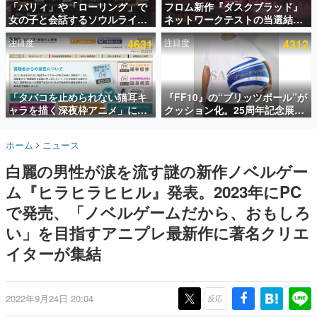
「パリィ」や「ローリング」で
フロム新作『ダスクブラッド』
女の子と会話するソウルライク
ネットワークテストの当選結果
インタビュー
恋愛ゲーム『小早川さんはソウ
が8月7日22時に発表。応募サイ
注目度
4631
注目度
4312
ルライク』無料公開。返事に失
トのマイページから確認可能、
連載・特集一覧
敗すると「YOU DIED」
テスト実施は8月21日～24日
殿堂入り記事
SNS拡散数が数千以上！ ページビュー数万以上！ などな
「タバコを止められない猫耳キ
『FF10』の“ブリッツボール”が
ど。多くの人々に読まれた、電ファミ渾身の“殿堂入り”記
ャラを描く深夜枠アニメ」に視
クッション化。25周年記念展
事をまとめました。
聴者の一部から批判意見。違法
「FINAL FANTASY X
薬物の使用と思しき描写も含め
MUSEUM-幻光の記憶-」のグッ
ゲームの企画書
ホーム
ニュース
て、BPOが議論を交わす
ズ情報が一部公開
名作ゲームクリエイターの方々に製作時のエピソードをお
聞きし、ヒットする企画（ゲーム）とは何か？を探ってい
白麗の男性が涙を流す謎の新作ノベルゲー
きます。
ム『ヒラヒラヒヒル』発表。2023年にPC
赫本
この物語を解いてはいけない。『赫本』は、〈試験問題〉
で発売、「ノベルゲームだから、おもしろ
の形をした短編ホラー小説集です。
い」を目指すアニプレ最新作に著名クリエ
イターが集結
新世代に訊く
これからのデジタルゲーム市場を担う若きクリエイター達
の姿を追い、彼らのルーツと情熱を探っていきます。
2022年9月24日 20:04
反応
ゲーム世代の作家たち
ゲームに多大な影響を受けた作家さんに取材し、ゲームが