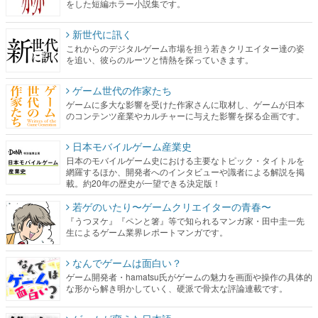
をした短編ホラー小説集です。
新世代に訊く
これからのデジタルゲーム市場を担う若きクリエイター達の姿
を追い、彼らのルーツと情熱を探っていきます。
ゲーム世代の作家たち
ゲームに多大な影響を受けた作家さんに取材し、ゲームが日本
のコンテンツ産業やカルチャーに与えた影響を探る企画です。
日本モバイルゲーム産業史
日本のモバイルゲーム史における主要なトピック・タイトルを
網羅するほか、開発者へのインタビューや識者による解説を掲
載。約20年の歴史が一望できる決定版！
若ゲのいたり〜ゲームクリエイターの青春〜
『うつヌケ』『ペンと箸』等で知られるマンガ家・田中圭一先
生によるゲーム業界レポートマンガです。
なんでゲームは面白い？
ゲーム開発者・hamatsu氏がゲームの魅力を画面や操作の具体的
な形から解き明かしていく、硬派で骨太な評論連載です。