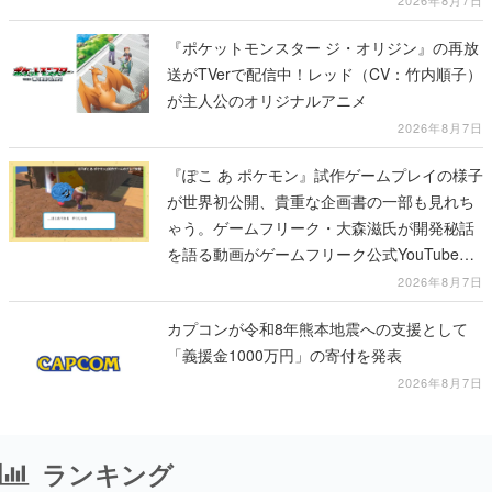
2026年8月7日
『ポケットモンスター ジ・オリジン』の再放
送がTVerで配信中！レッド（CV：竹内順子）
が主人公のオリジナルアニメ
2026年8月7日
『ぽこ あ ポケモン』試作ゲームプレイの様子
が世界初公開、貴重な企画書の一部も見れち
ゃう。ゲームフリーク・大森滋氏が開発秘話
を語る動画がゲームフリーク公式YouTubeで
公開中
2026年8月7日
カプコンが令和8年熊本地震への支援として
「義援金1000万円」の寄付を発表
2026年8月7日
ランキング