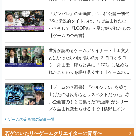
書】
『ガンパレ』の企画書、ついに公開━初代
PSの伝説的タイトルは、なぜ生まれたの
か？そして『LOOP8』へ受け継がれたもの
【ゲームの企画書】
世界が認めるゲームデザイナー・上田文人
とはいったい何が凄いのか？ ヨコオタロ
ウ・外山圭一郎らと共に『ICO』に込めら
れたこだわりを語り尽くす！【ゲームの企
画書】
【ゲームの企画書】『ペルソナ3』を築き
上げたのは反骨心とリスペクトだった。赤
い企画書のもとに集った“愚連隊”がシリー
ズを生まれ変わらせるまで【橋野桂インタ
ビュー】
ゲームの企画書
の記事一覧
若ゲのいたり〜ゲームクリエイターの青春〜