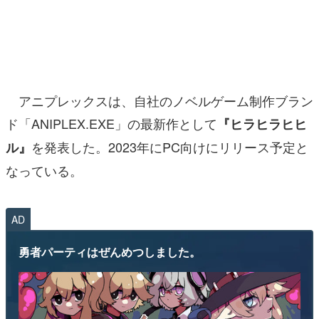
マンガ
女性向け
アプリレビュー
アニプレックスは、自社のノベルゲーム制作ブラン
その他
ド「ANIPLEX.EXE」の最新作として
『ヒラヒラヒヒ
を発表した。2023年にPC向けにリリース予定と
ル』
電ファミニコゲーマーとは？
なっている。
運営：株式会社マレ
AD
勇者パーティはぜんめつしました。