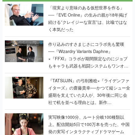
「現実より意味のある仮想世界を作る」
──『EVE Online』の生みの親が18年掲げ
続ける”クレイジーな宣言”は、比喩ではな
く本気だった
作り込みのすさまじさにコラボ先も驚嘆
──『Wizardry Variants Daphne』
×『FFXI』コラボが期間限定なのにジョブ
もキャラも武器も戦闘システムもワンオフ
で作り込まれた理由を両ディレクターに聞
く
『TATSUJIN』の弓削雅稔×『ライデンファ
イターズ』の齋藤貴幸──かつて縦シュー全
盛期を支えていた2人が、30年後に同じ会
社で机を並べる理由とは。新作
『TATSUJIN EXTREME』で初タッグを組
んだレジェンド2人に訊く開発秘話
実写映像1000分、ルート分岐100種類以
上。配信開始5日で100万本を売った、中国
発の実写インタラクティブドラマゲーム