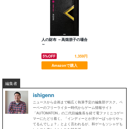
人の財布 ～高畑朋子の場合
～
5%OFF
1,359円
Amazonで購入
編集者
ishigenn
ニュースから企画まで幅広く執筆予定の編集部デスク。ペ
ーペーのフリーライター時代からゲーム情報サイト
「AUTOMATON」の二代目編集長を経て電ファミニコゲー
マーにたどり着く。「インディーとか洋ゲーばっかりやっ
てるんでしょ？」とよく言われるが、和ゲーもソシャゲも