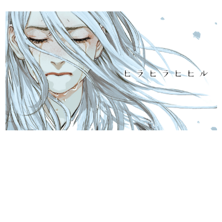
日本のコンテンツ産業やカルチャーに与えた影響を探る企
画です。
日本モバイルゲーム産業史
日本のモバイルゲーム史における主要なトピック・タイト
ルを網羅するほか、開発者へのインタビューや識者による
解説を掲載。約20年の歴史が一望できる決定版！
若ゲのいたり〜ゲームクリエイターの青春〜
『うつヌケ』『ペンと箸』等で知られるマンガ家・田中圭
一先生によるゲーム業界レポートマンガです。
なんでゲームは面白い？
ゲーム開発者・hamatsu氏がゲームの魅力を画面や操作の
具体的な形から解き明かしていく、硬派で骨太な評論連載
です。
ゲームが変えた日本語
「経験値」「裏技」「ラスボス」… ゲームにまつわる言葉
の起源や用法の変遷を、コンピューター文化史研究家・タ
イニーP氏が徹底調査。
カテゴリ
特集記事