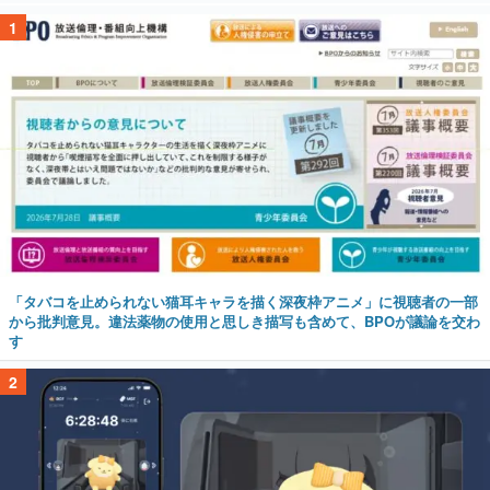
1
「タバコを止められない猫耳キャラを描く深夜枠アニメ」に視聴者の一部
から批判意見。違法薬物の使用と思しき描写も含めて、BPOが議論を交わ
す
2