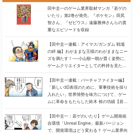
田中圭一のゲーム業界取材マンガ『若ゲの
いたり』第2巻が発売。『ポケモン』田尻
智さん、『ゼビウス』遠藤雅伸さんらの貴
重なエピソードを収録
【田中圭一連載：アイマス/ガンダム 戦場
の絆 編】わがままな王様のわがままなニー
ズを満たす！──小山順一朗が貫く姿勢に、
ゲームクリエイターとしての矜持を見た
【若ゲのいたり最終回】
【田中圭一連載：バーチャファイター編】
「新しい3D表現のために、軍事技術を採り
入れたい」世界情勢を味方につけて、ゲー
ムに革命をもたらした鈴木 裕の功績【若ゲ
のいたり】
【田中圭一：若ゲのいたり】ゲーム開発統
合環境「Unreal Engine」最新バージョン
で、開発環境はどう変わる？ ゲーム業界向