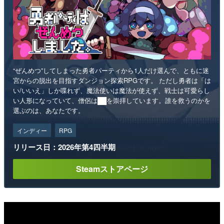
“ぜんめつ”してしまった勇者パーティから1人だけ選んで、ともに迷
宮からの脱出を目指すダンジョン探索RPGです。 ただし勇者は「は
い/いいえ」しか喋れず、魔法使いは魔法が使えず、戦士は可愛らし
い人形になっていて、僧侶は██を崇拝しています。誰を救うのかを
選ぶのは、あなたです。
インディー
RPG
リリース日：2026年第4四半期
Steamストアページ