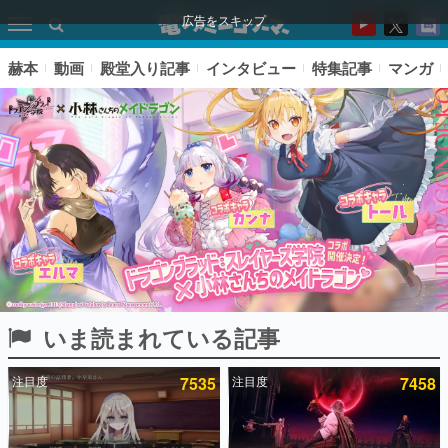
広告をスキップ
赫本
動画
殿堂入り記事
インタビュー
特集記事
マンガ
いま読まれている記事
ピックアップ
注目度
7535
注目度
7458
電ファミのいま読まれている記事ランキング
アプリセール情報