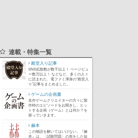
連載・特集一覧
殿堂入り記事
SNS拡散数が数千以上！ ページビュ
ー数万以上！ などなど。多くの人々
に読まれた、電ファミ渾身の“殿堂入
り”記事をまとめました。
ゲームの企画書
名作ゲームクリエイターの方々に製
作時のエピソードをお聞きし、ヒッ
トする企画（ゲーム）とは何か？を
探っていきます。
赫本
この物語を解いてはいけない。『赫
本』は、〈試験問題〉の形をした短