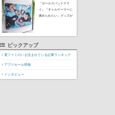
イク』無料公開。返事に
『ガールズバンドクラ
失敗すると「YOU
イ』『ギャルゲーマーに
DIED」
褒められたい』グッズが
夏コミ「ふもコレ」 ブ
ースに出展。イラストは
すべて描き下ろし。公式
サイトで予約を受付中
ピックアップ
電ファミのいま読まれている記事ランキング
アプリセール情報
インタビュー