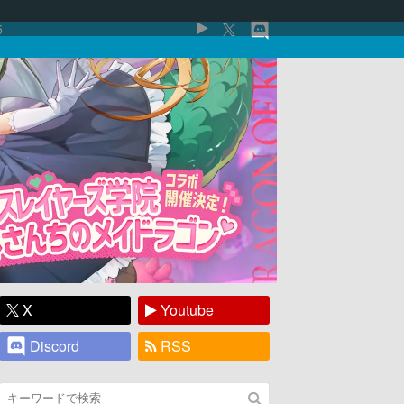
5
X
Youtube
Discord
RSS