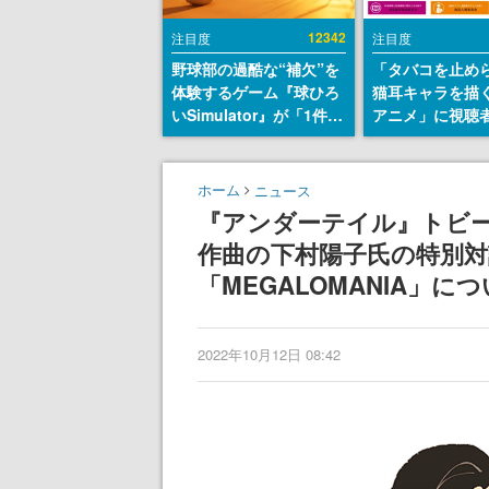
12342
注目度
注目度
野球部の過酷な“補欠”を
「タバコを止め
体験するゲーム『球ひろ
猫耳キャラを描
いSimulator』が「1件」
アニメ」に視聴
のウィッシュリストをも
から批判意見。
とにチェコ語に対応し
の使用と思しき
SNSで話題に。『キング
めて、BPOが議
ホーム
ニュース
ダム・カム』開発元やチ
す
『アンダーテイル』トビ
ェコのプロ野球選手から
作曲の下村陽子氏の特別対談
称賛の声
「MEGALOMANIA」
2022年10月12日 08:42