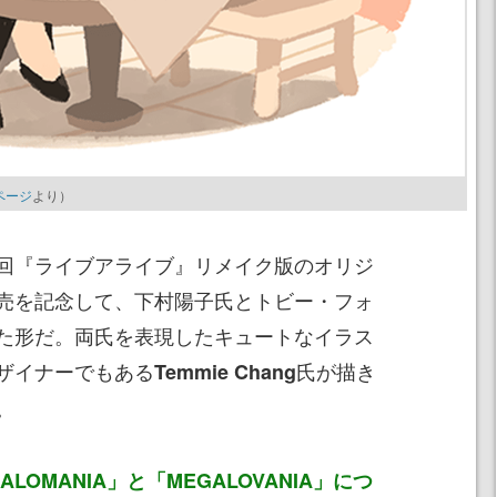
ページ
より）
回『ライブアライブ』リメイク版のオリジ
売を記念して、下村陽子氏とトビー・フォ
た形だ。両氏を表現したキュートなイラス
ザイナーでもある
氏が描き
Temmie Chang
。
ALOMANIA」と「MEGALOVANIA」につ