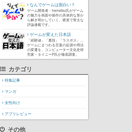
なんでゲームは面白い？
ゲーム開発者・hamatsu氏がゲーム
の魅力を画面や操作の具体的な形か
ら解き明かしていく、硬派で骨太な
評論連載です。
ゲームが変えた日本語
「経験値」「裏技」「ラスボス」…
ゲームにまつわる言葉の起源や用法
の変遷を、コンピューター文化史研
究家・タイニーP氏が徹底調査。
カテゴリ
特集記事
マンガ
女性向け
アプリレビュー
その他