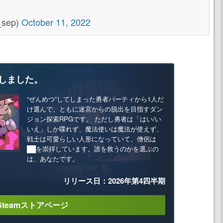
_sep)
October 11, 2022
しました。
“ぜんめつ”してしまった勇者パーティから1人だ
け選んで、ともに迷宮からの脱出を目指すダン
ジョン探索RPGです。 ただし勇者は「はい/い
いえ」しか喋れず、魔法使いは魔法が使えず、
戦士は可愛らしい人形になっていて、僧侶は
██を崇拝しています。誰を救うのかを選ぶの
は、あなたです。
リリース日：2026年第4四半期
Steamストアページ