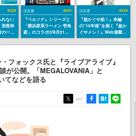
9328
8041
6534
注目度
注目度
られない
『ペルソナ』シリーズと
『超かぐや姫！』本編
く深夜枠
「横浜家系ラーメン 壱角
の“10年後”を描く『超か
者の一部
家」のコラボが8月21日
ぐやメシ！』Web連載決
違法薬物
から開催。”はがくれ”風
定。新たなWebマンガレ
描写も含
とんこつラーメンや、お
ーベル「ビビビコミッ
論を交わ
いしく食べられるカレー
ク」にて特別話が掲載ス
ラーメンがラインナップ
タート、あのお話には…
ー・フォックス氏と『ライブアライブ』
まだ続きがある！
が公開。「MEGALOVANIA」と
についてなどを語る
反応