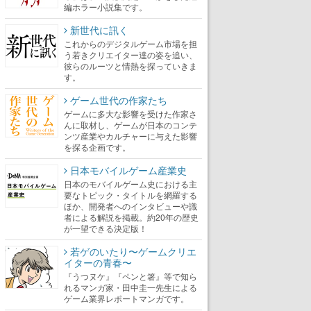
編ホラー小説集です。
新世代に訊く
これからのデジタルゲーム市場を担
う若きクリエイター達の姿を追い、
彼らのルーツと情熱を探っていきま
す。
ゲーム世代の作家たち
ゲームに多大な影響を受けた作家さ
んに取材し、ゲームが日本のコンテ
ンツ産業やカルチャーに与えた影響
を探る企画です。
日本モバイルゲーム産業史
日本のモバイルゲーム史における主
要なトピック・タイトルを網羅する
ほか、開発者へのインタビューや識
者による解説を掲載。約20年の歴史
が一望できる決定版！
若ゲのいたり〜ゲームクリエ
イターの青春〜
『うつヌケ』『ペンと箸』等で知ら
れるマンガ家・田中圭一先生による
ゲーム業界レポートマンガです。