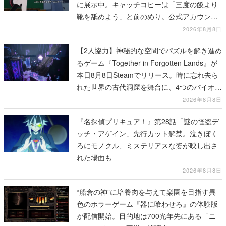
に展示中。キャッチコピーは「三度の飯より
靴を舐めよう」と前のめり。公式アカウント
も開設され、2026年リリースに向けて開発中
2026年8月8日
【2人協力】神秘的な空間でパズルを解き進め
るゲーム『Together in Forgotten Lands』が
本日8月8日Steamでリリース。時に忘れ去ら
れた世界の古代洞窟を舞台に、4つのバイオー
ムを探索しながら脱出を目指す
2026年8月8日
『名探偵プリキュア！』第28話「謎の怪盗デ
ッチ・アゲイン」先行カット解禁。泣きぼく
ろにモノクル、ミステリアスな姿が映し出さ
れた場面も
2026年8月8日
“船倉の神”に培養肉を与えて楽園を目指す異
色のホラーゲーム『器に喰わせろ』の体験版
が配信開始。目的地は700光年先にある「ニ