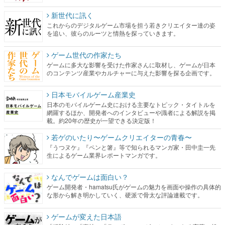
新世代に訊く
これからのデジタルゲーム市場を担う若きクリエイター達の姿
を追い、彼らのルーツと情熱を探っていきます。
ゲーム世代の作家たち
ゲームに多大な影響を受けた作家さんに取材し、ゲームが日本
のコンテンツ産業やカルチャーに与えた影響を探る企画です。
日本モバイルゲーム産業史
日本のモバイルゲーム史における主要なトピック・タイトルを
網羅するほか、開発者へのインタビューや識者による解説を掲
載。約20年の歴史が一望できる決定版！
若ゲのいたり〜ゲームクリエイターの青春〜
『うつヌケ』『ペンと箸』等で知られるマンガ家・田中圭一先
生によるゲーム業界レポートマンガです。
なんでゲームは面白い？
ゲーム開発者・hamatsu氏がゲームの魅力を画面や操作の具体的
な形から解き明かしていく、硬派で骨太な評論連載です。
ゲームが変えた日本語