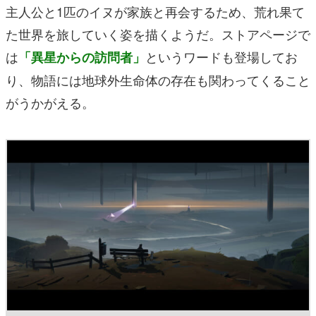
主人公と1匹のイヌが家族と再会するため、荒れ果て
た世界を旅していく姿を描くようだ。ストアページで
は
というワードも登場してお
「異星からの訪問者」
り、物語には地球外生命体の存在も関わってくること
がうかがえる。