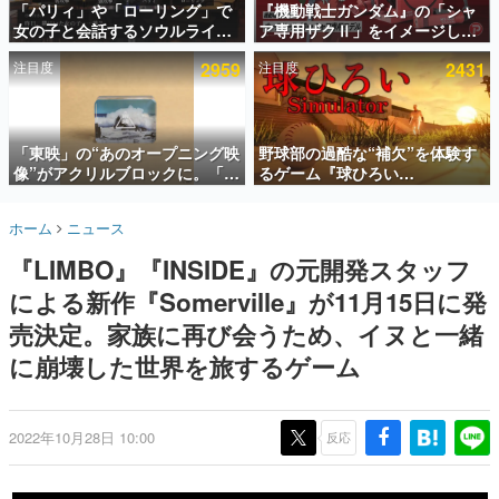
「パリィ」や「ローリング」で
『機動戦士ガンダム』の「シャ
女の子と会話するソウルライク
ア専用ザクⅡ」をイメージした
インタビュー
恋愛ゲーム『小早川さんはソウ
散水ホースリールが予約開始。
注目度
2959
注目度
2431
ルライク』無料公開。返事に失
本体にはシャアのパーソナルマ
連載・特集一覧
敗すると「YOU DIED」
ークやジオン公国軍のエンブレ
ム、型式番号などを配置
殿堂入り記事
SNS拡散数が数千以上！ ページビュー数万以上！ などな
「東映」の“あのオープニング映
野球部の過酷な“補欠”を体験す
ど。多くの人々に読まれた、電ファミ渾身の“殿堂入り”記
像”がアクリルブロックに。「東
るゲーム『球ひろい
事をまとめました。
映ヒストリカル グッズコレクシ
Simulator』が「1件」のウィッ
ョン」が8月下旬より発売
シュリストをもとにチェコ語に
ゲームの企画書
ホーム
ニュース
対応しSNSで話題に。『キング
名作ゲームクリエイターの方々に製作時のエピソードをお
聞きし、ヒットする企画（ゲーム）とは何か？を探ってい
ダム・カム』開発元やチェコの
『LIMBO』『INSIDE』の元開発スタッフ
きます。
プロ野球選手から称賛の声
による新作『Somerville』が11月15日に発
赫本
この物語を解いてはいけない。『赫本』は、〈試験問題〉
売決定。家族に再び会うため、イヌと一緒
の形をした短編ホラー小説集です。
に崩壊した世界を旅するゲーム
新世代に訊く
これからのデジタルゲーム市場を担う若きクリエイター達
の姿を追い、彼らのルーツと情熱を探っていきます。
2022年10月28日 10:00
反応
ゲーム世代の作家たち
ゲームに多大な影響を受けた作家さんに取材し、ゲームが