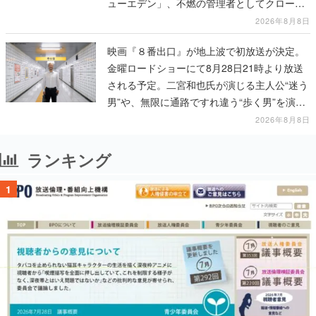
ューエデン」、不燃の管理者としてクローン
人間を増やし、加工して神に捧げる
2026年8月8日
映画『８番出口』が地上波で初放送が決定。
金曜ロードショーにて8月28日21時より放送
される予定。二宮和也氏が演じる主人公“迷う
男”や、無限に通路ですれ違う“歩く男”を演じ
る河内大和氏の迫真の演技は必見
2026年8月8日
ランキング
1