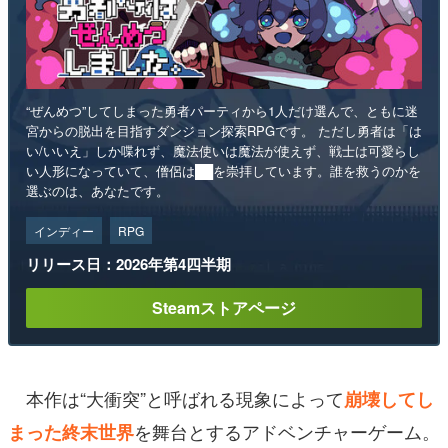
“ぜんめつ”してしまった勇者パーティから1人だけ選んで、ともに迷
宮からの脱出を目指すダンジョン探索RPGです。 ただし勇者は「は
い/いいえ」しか喋れず、魔法使いは魔法が使えず、戦士は可愛らし
い人形になっていて、僧侶は██を崇拝しています。誰を救うのかを
選ぶのは、あなたです。
インディー
RPG
リリース日：2026年第4四半期
Steamストアページ
本作は“大衝突”と呼ばれる現象によって
崩壊してし
を舞台とするアドベンチャーゲーム。
まった終末世界