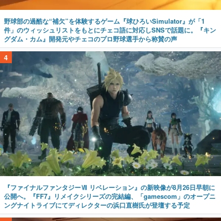
野球部の過酷な“補欠”を体験するゲーム『球ひろいSimulator』が「1
件」のウィッシュリストをもとにチェコ語に対応しSNSで話題に。『キン
グダム・カム』開発元やチェコのプロ野球選手から称賛の声
4
『ファイナルファンタジーⅦ リベレーション』の新映像が8月26日早朝に
公開へ。『FF7』リメイクシリーズの完結編、「gamescom」のオープニ
ングナイトライブにてディレクターの浜口直樹氏が登壇する予定