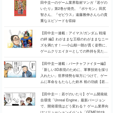
田中圭一のゲーム業界取材マンガ『若ゲの
いたり』第2巻が発売。『ポケモン』田尻
智さん、『ゼビウス』遠藤雅伸さんらの貴
重なエピソードを収録
【田中圭一連載：アイマス/ガンダム 戦場
の絆 編】わがままな王様のわがままなニー
ズを満たす！──小山順一朗が貫く姿勢に、
ゲームクリエイターとしての矜持を見た
【若ゲのいたり最終回】
【田中圭一連載：バーチャファイター編】
「新しい3D表現のために、軍事技術を採り
入れたい」世界情勢を味方につけて、ゲー
ムに革命をもたらした鈴木 裕の功績【若ゲ
のいたり】
【田中圭一：若ゲのいたり】ゲーム開発統
合環境「Unreal Engine」最新バージョン
で、開発環境はどう変わる？ ゲーム業界向
けソリューションイベント「GTMF2019」