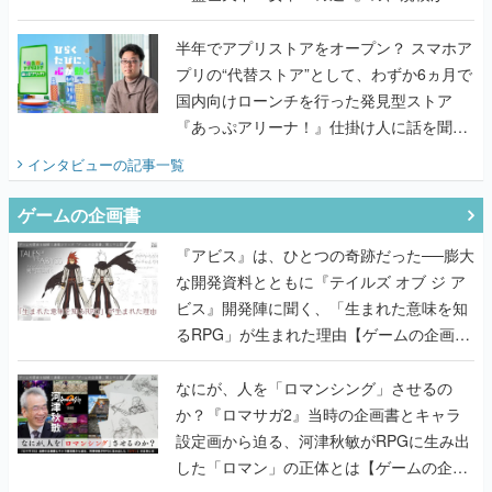
うこだわりをプロデューサーに聞いた
半年でアプリストアをオープン？ スマホア
プリの“代替ストア”として、わずか6ヵ月で
国内向けローンチを行った発見型ストア
『あっぷアリーナ！』仕掛け人に話を聞い
てみた
インタビュー
の記事一覧
ゲームの企画書
『アビス』は、ひとつの奇跡だった──膨大
な開発資料とともに『テイルズ オブ ジ ア
ビス』開発陣に聞く、「生まれた意味を知
るRPG」が生まれた理由【ゲームの企画
書】
なにが、人を「ロマンシング」させるの
か？『ロマサガ2』当時の企画書とキャラ
設定画から迫る、河津秋敏がRPGに生み出
した「ロマン」の正体とは【ゲームの企画