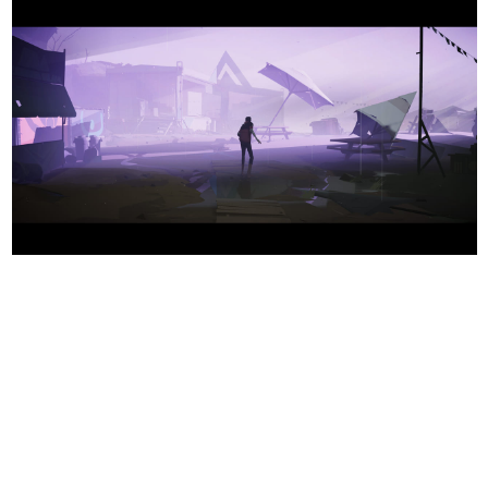
日本のコンテンツ産業やカルチャーに与えた影響を探る企
画です。
日本モバイルゲーム産業史
日本のモバイルゲーム史における主要なトピック・タイト
ルを網羅するほか、開発者へのインタビューや識者による
解説を掲載。約20年の歴史が一望できる決定版！
若ゲのいたり〜ゲームクリエイターの青春〜
『うつヌケ』『ペンと箸』等で知られるマンガ家・田中圭
一先生によるゲーム業界レポートマンガです。
なんでゲームは面白い？
ゲーム開発者・hamatsu氏がゲームの魅力を画面や操作の
具体的な形から解き明かしていく、硬派で骨太な評論連載
です。
ゲームが変えた日本語
「経験値」「裏技」「ラスボス」… ゲームにまつわる言葉
の起源や用法の変遷を、コンピューター文化史研究家・タ
イニーP氏が徹底調査。
カテゴリ
特集記事