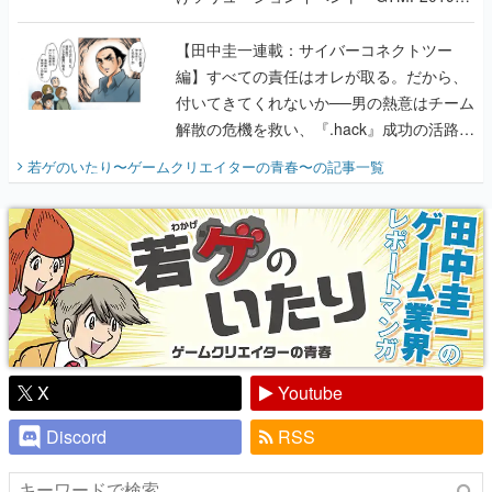
に行って、より理解を深めよう【PR】
【田中圭一連載：サイバーコネクトツー
編】すべての責任はオレが取る。だから、
付いてきてくれないか──男の熱意はチーム
解散の危機を救い、『.hack』成功の活路を
開く。業界の快男児・松山 洋に流れる血は
若ゲのいたり〜ゲームクリエイターの青春〜
の記事一覧
『少年ジャンプ』色だった【若ゲのいた
り】
X
Youtube
Discord
RSS