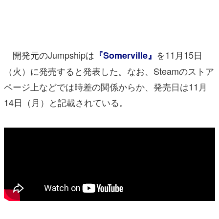
マンガ
女性向け
開発元のJumpshipは
を11月15日
『Somerville』
アプリレビュー
（火）に発売すると発表した。なお、Steamのストア
その他
ページ上などでは時差の関係からか、発売日は11月
電ファミニコゲーマーとは？
14日（月）と記載されている。
運営：株式会社マレ