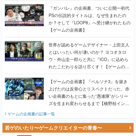
書】
『ガンパレ』の企画書、ついに公開━初代
PSの伝説的タイトルは、なぜ生まれたの
か？そして『LOOP8』へ受け継がれたもの
【ゲームの企画書】
世界が認めるゲームデザイナー・上田文人
とはいったい何が凄いのか？ ヨコオタロ
ウ・外山圭一郎らと共に『ICO』に込めら
れたこだわりを語り尽くす！【ゲームの企
画書】
【ゲームの企画書】『ペルソナ3』を築き
上げたのは反骨心とリスペクトだった。赤
い企画書のもとに集った“愚連隊”がシリー
ズを生まれ変わらせるまで【橋野桂インタ
ビュー】
ゲームの企画書
の記事一覧
若ゲのいたり〜ゲームクリエイターの青春〜