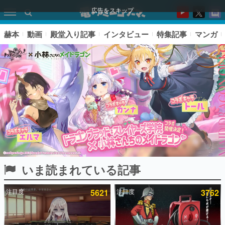
広告をスキップ
赫本
動画
殿堂入り記事
インタビュー
特集記事
マンガ
いま読まれている記事
ピックアップ
注目度
5621
注目度
3762
電ファミのいま読まれている記事ランキング
アプリセール情報