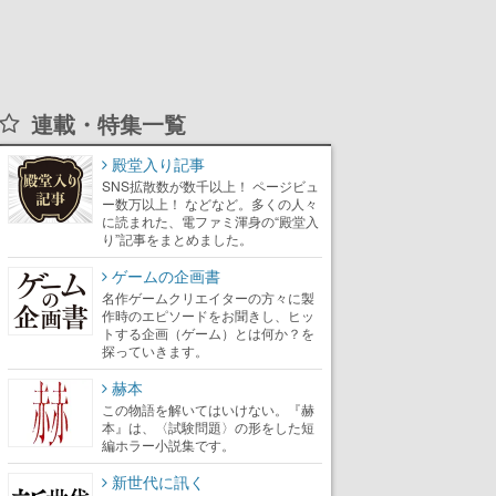
連載・特集一覧
殿堂入り記事
SNS拡散数が数千以上！ ページビュ
ー数万以上！ などなど。多くの人々
に読まれた、電ファミ渾身の“殿堂入
り”記事をまとめました。
ゲームの企画書
名作ゲームクリエイターの方々に製
作時のエピソードをお聞きし、ヒッ
トする企画（ゲーム）とは何か？を
探っていきます。
赫本
この物語を解いてはいけない。『赫
本』は、〈試験問題〉の形をした短
編ホラー小説集です。
新世代に訊く