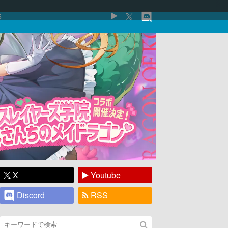
5
X
Youtube
Discord
RSS