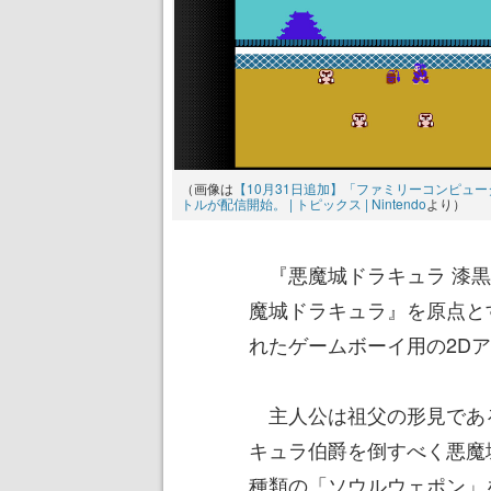
（画像は
【10月31日追加】「ファミリーコンピュータ＆ス
トルが配信開始。 | トピックス | Nintendo
より）
『悪魔城ドラキュラ 漆黒
魔城ドラキュラ』を原点と
れたゲームボーイ用の2D
主人公は祖父の形見であ
キュラ伯爵を倒すべく悪魔
種類の「ソウルウェポン」