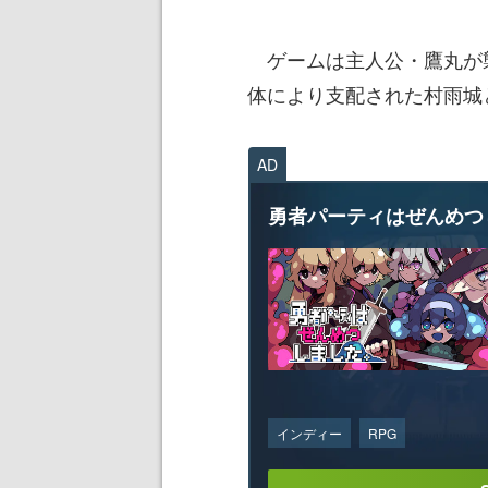
ゲームは主人公・鷹丸が
体により支配された村雨城
AD
勇者パーティはぜんめつ
インディー
RPG