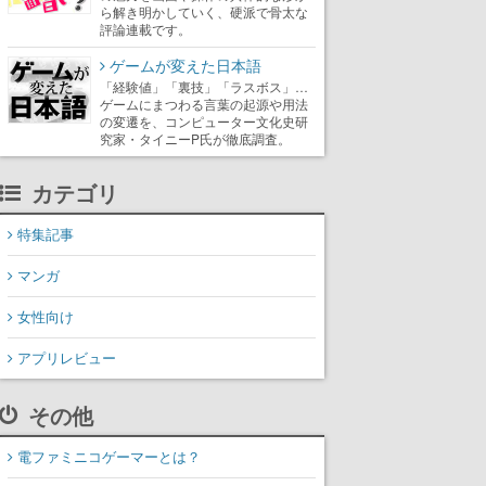
ら解き明かしていく、硬派で骨太な
評論連載です。
ゲームが変えた日本語
「経験値」「裏技」「ラスボス」…
ゲームにまつわる言葉の起源や用法
の変遷を、コンピューター文化史研
究家・タイニーP氏が徹底調査。
カテゴリ
特集記事
マンガ
女性向け
アプリレビュー
その他
電ファミニコゲーマーとは？