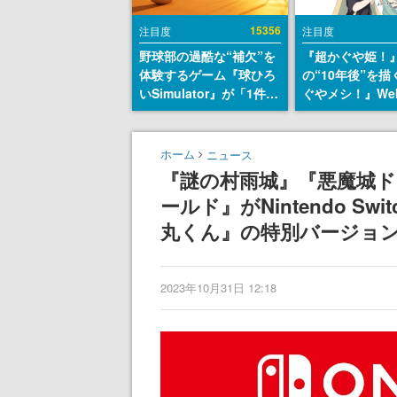
15356
注目度
注目度
野球部の過酷な“補欠”を
『超かぐや姫！
体験するゲーム『球ひろ
の“10年後”を
いSimulator』が「1件」
ぐやメシ！』We
のウィッシュリストをも
定。新たなWeb
とにチェコ語に対応し
ーベル「ビビビ
SNSで話題に。『キング
ク」にて特別話
ホーム
ニュース
ダム・カム』開発元やチ
タート、あのお
『謎の村雨城』『悪魔城ド
ェコのプロ野球選手から
まだ続きがある
ールド』がNintendo Sw
称賛の声
丸くん』の特別バージョ
2023年10月31日 12:18