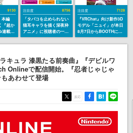
9130
8756
7128
注目度
注目度
』本編
「タバコを止められない
『VRChat』向け新作3D
描く『超か
猫耳キャラを描く深夜枠
モデル「ニュイ」が本日
b連載決
アニメ」に視聴者の一部
8月7日からBOOTHにて
マンガレ
から批判意見。違法薬物
発売。瞳に光る星や感情
コミッ
の使用と思しき描写も含
豊かな表情が、小悪魔か
が掲載ス
めて、BPOが議論を交わ
わいい
話には…
す
ラキュラ 漆黒たる前奏曲』『デビルワ
！
itch Onlineで配信開始。『忍者じゃじゃ
ンもあわせて登場
反応