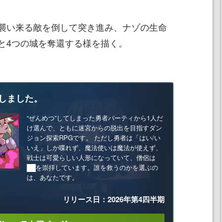
襲い来る敵を倒して突き進み、ナゾの生命
と4つの城を奪還する様を描く。
しました。
“ぜんめつ”してしまった勇者パーティから1人だ
け選んで、ともに迷宮からの脱出を目指すダン
ジョン探索RPGです。 ただし勇者は「はい/い
いえ」しか喋れず、魔法使いは魔法が使えず、
戦士は可愛らしい人形になっていて、僧侶は
██を崇拝しています。誰を救うのかを選ぶの
は、あなたです。
リリース日：2026年第4四半期