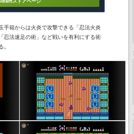
Steamストアページ
玉手箱からは火炎で攻撃できる「忍法火炎
「忍法速足の術」など戦いを有利にする術
る。