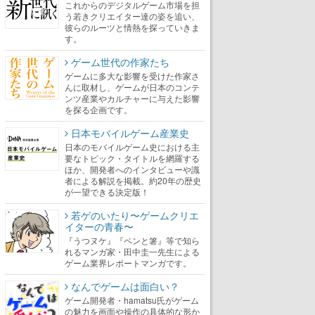
これからのデジタルゲーム市場を担
う若きクリエイター達の姿を追い、
彼らのルーツと情熱を探っていきま
す。
ゲーム世代の作家たち
ゲームに多大な影響を受けた作家さ
んに取材し、ゲームが日本のコンテ
ンツ産業やカルチャーに与えた影響
を探る企画です。
日本モバイルゲーム産業史
日本のモバイルゲーム史における主
要なトピック・タイトルを網羅する
ほか、開発者へのインタビューや識
者による解説を掲載。約20年の歴史
が一望できる決定版！
若ゲのいたり〜ゲームクリエ
イターの青春〜
『うつヌケ』『ペンと箸』等で知ら
れるマンガ家・田中圭一先生による
ゲーム業界レポートマンガです。
なんでゲームは面白い？
ゲーム開発者・hamatsu氏がゲーム
の魅力を画面や操作の具体的な形か