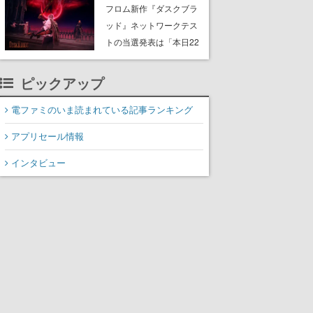
Storeで開催中。無料の大
フロム新作『ダスクブラ
型アップデート「ラスト
ッド』ネットワークテス
ライツ」が配信され、期
トの当選発表は「本日22
間限定の無料プレイや過
時ごろ」。テスト実施は8
去作の無料配布も
月21日～24日
ピックアップ
電ファミのいま読まれている記事ランキング
アプリセール情報
インタビュー