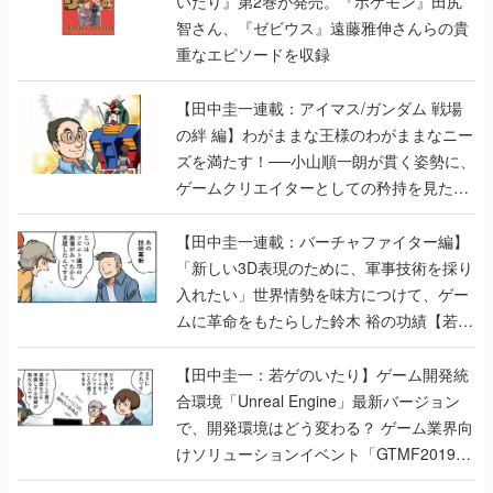
いたり』第2巻が発売。『ポケモン』田尻
智さん、『ゼビウス』遠藤雅伸さんらの貴
重なエピソードを収録
【田中圭一連載：アイマス/ガンダム 戦場
の絆 編】わがままな王様のわがままなニー
ズを満たす！──小山順一朗が貫く姿勢に、
ゲームクリエイターとしての矜持を見た
【若ゲのいたり最終回】
【田中圭一連載：バーチャファイター編】
「新しい3D表現のために、軍事技術を採り
入れたい」世界情勢を味方につけて、ゲー
ムに革命をもたらした鈴木 裕の功績【若ゲ
のいたり】
【田中圭一：若ゲのいたり】ゲーム開発統
合環境「Unreal Engine」最新バージョン
で、開発環境はどう変わる？ ゲーム業界向
けソリューションイベント「GTMF2019」
に行って、より理解を深めよう【PR】