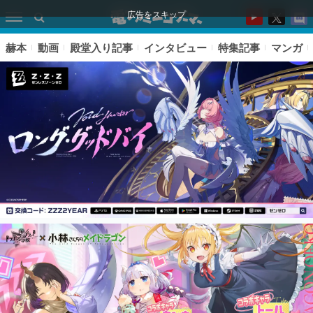
広告をスキップ
赫本
動画
殿堂入り記事
インタビュー
特集記事
マンガ
ピックアップ
電ファミのいま読まれている記事ランキング
アプリセール情報