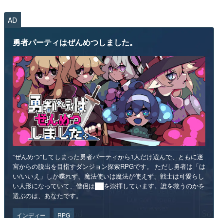
AD
勇者パーティはぜんめつしました。
“ぜんめつ”してしまった勇者パーティから1人だけ選んで、ともに迷
宮からの脱出を目指すダンジョン探索RPGです。 ただし勇者は「は
い/いいえ」しか喋れず、魔法使いは魔法が使えず、戦士は可愛らし
い人形になっていて、僧侶は██を崇拝しています。誰を救うのかを
選ぶのは、あなたです。
インディー
RPG