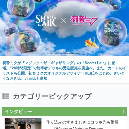
初音ミクが『マジック：ザ・ギャザリング』の「Secret Lair」に登
場。“24時間限定”で統率者デッキの受注販売を実施へ。また、カードのイ
ラストも公開。初音ミクのオリジナルデザイナーKEI氏をはじめ、さいと
うなおき氏、八三氏も参加
カテゴリーピックアップ
インタビュー
作り込みのすさまじさにコラボ先も驚嘆
──『Wizardry Variants Daphne』