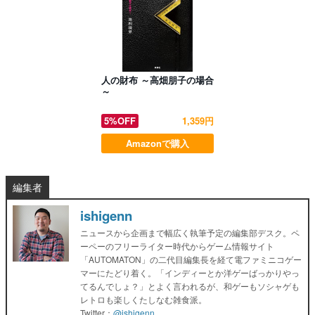
人の財布 ～高畑朋子の場合
～
5%OFF
1,359円
Amazonで購入
編集者
ishigenn
ニュースから企画まで幅広く執筆予定の編集部デスク。ペ
ーペーのフリーライター時代からゲーム情報サイト
「AUTOMATON」の二代目編集長を経て電ファミニコゲー
マーにたどり着く。「インディーとか洋ゲーばっかりやっ
てるんでしょ？」とよく言われるが、和ゲーもソシャゲも
レトロも楽しくたしなむ雑食派。
Twitter：
@ishigenn