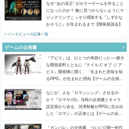
なぜ “あの花王” がホラーゲームを作ること
になったのか？ 敵に見つからないようにマ
ジックリンでこっそり掃除する『しずかな
おそうじ』が生まれるまで【開発座談会】
インタビュー
の記事一覧
ゲームの企画書
『アビス』は、ひとつの奇跡だった──膨大
な開発資料とともに『テイルズ オブ ジ ア
ビス』開発陣に聞く、「生まれた意味を知
るRPG」が生まれた理由【ゲームの企画
書】
なにが、人を「ロマンシング」させるの
か？『ロマサガ2』当時の企画書とキャラ
設定画から迫る、河津秋敏がRPGに生み出
した「ロマン」の正体とは【ゲームの企画
書】
『ガンパレ』の企画書、ついに公開━初代