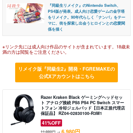
『同級生リメイク』のNintendo Switch、
PS4版が発表。成人向け恋愛ゲームの金字塔
をリメイク。90年代らしく「ナンパ」をテー
マに、街を探索し出会うヒロインとの恋愛関
係を描く
※リンク先には成人向け作品のサイトが含まれています。18歳未
満の方は閲覧をご注意ください。
リメイク版『同級生2』開発・FGREMAKEの
公式Xアカウントはこちら
Razer Kraken Black ゲーミングヘッドセッ
ト アナログ接続 PS5 PS4 PC Switch スマー
トフォン 冷却ジェルパッド【日本正規代理店
保証品】 RZ04-02830100-R3M1
41%OFF
6,980円
11,880円
→