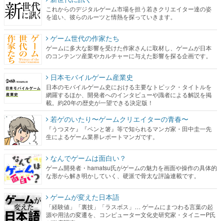
これからのデジタルゲーム市場を担う若きクリエイター達の姿
を追い、彼らのルーツと情熱を探っていきます。
ゲーム世代の作家たち
ゲームに多大な影響を受けた作家さんに取材し、ゲームが日本
のコンテンツ産業やカルチャーに与えた影響を探る企画です。
日本モバイルゲーム産業史
日本のモバイルゲーム史における主要なトピック・タイトルを
網羅するほか、開発者へのインタビューや識者による解説を掲
載。約20年の歴史が一望できる決定版！
若ゲのいたり〜ゲームクリエイターの青春〜
『うつヌケ』『ペンと箸』等で知られるマンガ家・田中圭一先
生によるゲーム業界レポートマンガです。
なんでゲームは面白い？
ゲーム開発者・hamatsu氏がゲームの魅力を画面や操作の具体的
な形から解き明かしていく、硬派で骨太な評論連載です。
ゲームが変えた日本語
「経験値」「裏技」「ラスボス」… ゲームにまつわる言葉の起
源や用法の変遷を、コンピューター文化史研究家・タイニーP氏