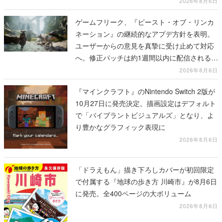
ペーン
2026年8月6日
ゲームフリーク、『ビースト・オブ・リンカ
ネーション』の継続的なアプデ方針を表明。
ユーザーからの意見を真摯に受け止めて対応
へ。修正パッチは約1週間以内に配信される予
定
2026年8月6日
『マインクラフト』のNintendo Switch 2版が
10月27日に発売決定。描画設定はデフォルト
で「バイブラントビジュアルズ」となり、よ
り豊かなグラフィック表現に
2026年8月6日
「ドラえもん」描き下ろしカバーが初回限定
で付属する『地球の歩き方 川崎市』が8月6日
に発売。全400ページの大ボリューム
2026年8月6日