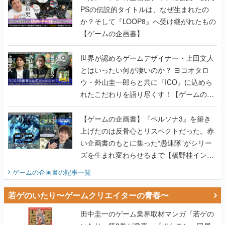
PSの伝説的タイトルは、なぜ生まれたの
か？そして『LOOP8』へ受け継がれたもの
【ゲームの企画書】
世界が認めるゲームデザイナー・上田文人
とはいったい何が凄いのか？ ヨコオタロ
ウ・外山圭一郎らと共に『ICO』に込めら
れたこだわりを語り尽くす！【ゲームの企
画書】
【ゲームの企画書】『ペルソナ3』を築き
上げたのは反骨心とリスペクトだった。赤
い企画書のもとに集った“愚連隊”がシリー
ズを生まれ変わらせるまで【橋野桂インタ
ビュー】
ゲームの企画書
の記事一覧
若ゲのいたり〜ゲームクリエイターの青春〜
田中圭一のゲーム業界取材マンガ『若ゲの