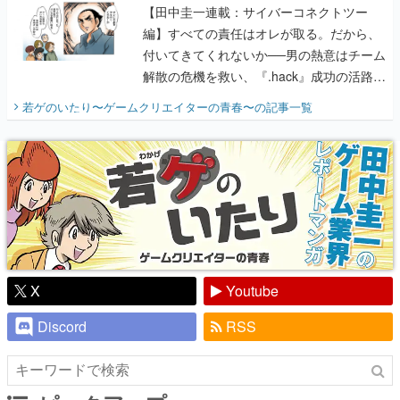
【田中圭一連載：サイバーコネクトツー
編】すべての責任はオレが取る。だから、
付いてきてくれないか──男の熱意はチーム
解散の危機を救い、『.hack』成功の活路を
開く。業界の快男児・松山 洋に流れる血は
若ゲのいたり〜ゲームクリエイターの青春〜
の記事一覧
『少年ジャンプ』色だった【若ゲのいた
り】
X
Youtube
Discord
RSS