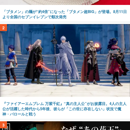
「ブタメン」の麺が“約4倍”になった「ブタメン超BIG」が登場。8月11日
より全国のセブンイレブンで順次発売
2
『ファイアーエムブレム 万紫千紅』“真の主人公”がお披露目。4人の主人
公が活躍した時代から5年後、彼らが「この世に存在しない」状況で魔
神・バロールと戦う
3