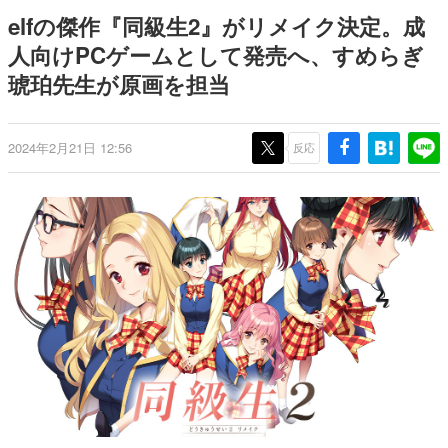
どが全品受注生産で登場、過去
ー？＾＾」暗黒微笑の夢女子
日本のコンテンツ産業やカルチャーに与えた影響を探る企
elfの傑作『同級生2』がリメイク決定。成
に発売したグッズの再販も
や、萌え声不思議ちゃん女子と
画です。
青春を謳歌
人向けPCゲームとして発売へ、すめらぎ
日本モバイルゲーム産業史
琥珀先生が原画を担当
日本のモバイルゲーム史における主要なトピック・タイト
ルを網羅するほか、開発者へのインタビューや識者による
解説を掲載。約20年の歴史が一望できる決定版！
若ゲのいたり〜ゲームクリエイターの青春〜
2024年2月21日 12:56
反応
『うつヌケ』『ペンと箸』等で知られるマンガ家・田中圭
一先生によるゲーム業界レポートマンガです。
なんでゲームは面白い？
ゲーム開発者・hamatsu氏がゲームの魅力を画面や操作の
具体的な形から解き明かしていく、硬派で骨太な評論連載
です。
ゲームが変えた日本語
「経験値」「裏技」「ラスボス」… ゲームにまつわる言葉
の起源や用法の変遷を、コンピューター文化史研究家・タ
イニーP氏が徹底調査。
カテゴリ
特集記事