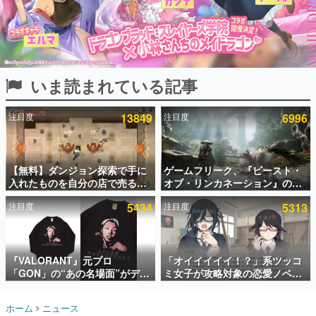
インタビュー
連載・特集一覧
殿堂入り記事
いま読まれている記事
SNS拡散数が数千以上！ ページビュー数万以上！ などな
ど。多くの人々に読まれた、電ファミ渾身の“殿堂入り”記
事をまとめました。
注目度
13849
注目度
6996
ゲームの企画書
名作ゲームクリエイターの方々に製作時のエピソードをお
聞きし、ヒットする企画（ゲーム）とは何か？を探ってい
【無料】ダンジョン探索で手に
ゲームフリーク、『ビースト・
きます。
入れたものを自分の店で売るゲ
オブ・リンカネーション』の継
赫本
ーム『Moonlighter』がSteam
続的なアプデ方針を表明。ユー
この物語を解いてはいけない。『赫本』は、〈試験問題〉
注目度
5434
注目度
5313
にて無料配布中！続編
ザーからの意見を真摯に受け止
の形をした短編ホラー小説集です。
『Moonlighter 2』の9月2日正
めて対応へ。修正パッチは約1週
式リリースを記念したキャンペ
間以内に配信される予定
ーン
新世代に訊く
『VALORANT』元プロ
「オイイイイイ！？」系ツッコ
これからのデジタルゲーム市場を担う若きクリエイター達
の姿を追い、彼らのルーツと情熱を探っていきます。
「GON」の“あの名場面”がデザ
ミ女子が攻略対象の恋愛ノベル
インされた新作グッズが本日8月
ゲーム『美術部カノジョ』
5日より期間限定で発売。Tシャ
Steamストアページが公開。
ゲーム世代の作家たち
ホーム
ニュース
ツやコインケース、アクキーな
「お前らーそろそろ自重しろ
ゲームに多大な影響を受けた作家さんに取材し、ゲームが