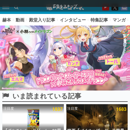
広告をスキップ
赫本
動画
殿堂入り記事
インタビュー
特集記事
マンガ
いま読まれている記事
ピックアップ
注目度
1837
注目度
1683
電ファミのいま読まれている記事ランキング
アプリセール情報