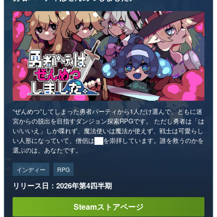
“ぜんめつ”してしまった勇者パーティから1人だけ選んで、ともに迷
宮からの脱出を目指すダンジョン探索RPGです。 ただし勇者は「は
い/いいえ」しか喋れず、魔法使いは魔法が使えず、戦士は可愛らし
い人形になっていて、僧侶は██を崇拝しています。誰を救うのかを
選ぶのは、あなたです。
インディー
RPG
リリース日：2026年第4四半期
Steamストアページ