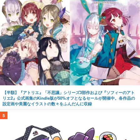
【半額】『アトリエ』「不思議」シリーズ3部作および『ソフィーのアト
リエ2』公式画集のKindle版が50%オフとなるセールが開催中。各作品の
設定画や美麗なイラストの数々をふんだんに収録
5