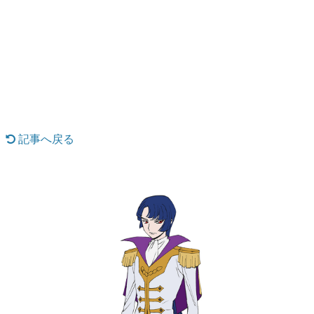
日本のコンテンツ産業やカルチャーに与えた影響を探る企
画です。
日本モバイルゲーム産業史
日本のモバイルゲーム史における主要なトピック・タイト
ルを網羅するほか、開発者へのインタビューや識者による
解説を掲載。約20年の歴史が一望できる決定版！
若ゲのいたり〜ゲームクリエイターの青春〜
『うつヌケ』『ペンと箸』等で知られるマンガ家・田中圭
一先生によるゲーム業界レポートマンガです。
記事へ戻る
なんでゲームは面白い？
ゲーム開発者・hamatsu氏がゲームの魅力を画面や操作の
具体的な形から解き明かしていく、硬派で骨太な評論連載
です。
ゲームが変えた日本語
「経験値」「裏技」「ラスボス」… ゲームにまつわる言葉
の起源や用法の変遷を、コンピューター文化史研究家・タ
イニーP氏が徹底調査。
カテゴリ
特集記事