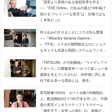
「現実より意味のある仮想世界を作る」
──『EVE Online』の生みの親が18年掲げ
続ける”クレイジーな宣言”は、比喩ではな
く本気だった
作り込みのすさまじさにコラボ先も驚嘆
──『Wizardry Variants Daphne』
×『FFXI』コラボが期間限定なのにジョブ
もキャラも武器も戦闘システムもワンオフ
で作り込まれた理由を両ディレクターに聞
く
『TATSUJIN』の弓削雅稔×『ライデンファ
イターズ』の齋藤貴幸──かつて縦シュー全
盛期を支えていた2人が、30年後に同じ会
社で机を並べる理由とは。新作
『TATSUJIN EXTREME』で初タッグを組
んだレジェンド2人に訊く開発秘話
実写映像1000分、ルート分岐100種類以
上。配信開始5日で100万本を売った、中国
発の実写インタラクティブドラマゲーム
『盛世天下：女帝への道II』の、規模が違