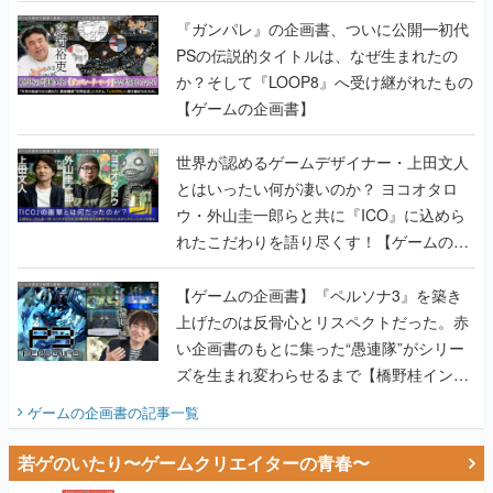
書】
『ガンパレ』の企画書、ついに公開━初代
PSの伝説的タイトルは、なぜ生まれたの
か？そして『LOOP8』へ受け継がれたもの
【ゲームの企画書】
世界が認めるゲームデザイナー・上田文人
とはいったい何が凄いのか？ ヨコオタロ
ウ・外山圭一郎らと共に『ICO』に込めら
れたこだわりを語り尽くす！【ゲームの企
画書】
【ゲームの企画書】『ペルソナ3』を築き
上げたのは反骨心とリスペクトだった。赤
い企画書のもとに集った“愚連隊”がシリー
ズを生まれ変わらせるまで【橋野桂インタ
ビュー】
ゲームの企画書
の記事一覧
若ゲのいたり〜ゲームクリエイターの青春〜