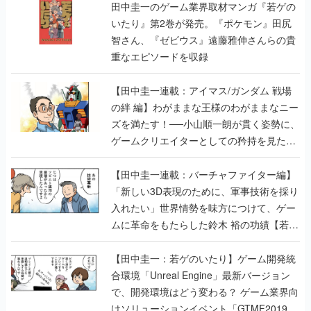
田中圭一のゲーム業界取材マンガ『若ゲの
いたり』第2巻が発売。『ポケモン』田尻
智さん、『ゼビウス』遠藤雅伸さんらの貴
重なエピソードを収録
【田中圭一連載：アイマス/ガンダム 戦場
の絆 編】わがままな王様のわがままなニー
ズを満たす！──小山順一朗が貫く姿勢に、
ゲームクリエイターとしての矜持を見た
【若ゲのいたり最終回】
【田中圭一連載：バーチャファイター編】
「新しい3D表現のために、軍事技術を採り
入れたい」世界情勢を味方につけて、ゲー
ムに革命をもたらした鈴木 裕の功績【若ゲ
のいたり】
【田中圭一：若ゲのいたり】ゲーム開発統
合環境「Unreal Engine」最新バージョン
で、開発環境はどう変わる？ ゲーム業界向
けソリューションイベント「GTMF2019」