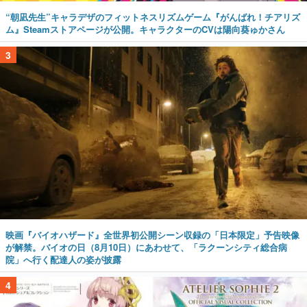
“朝凪先生”キャラデザのフィットネスリズムゲーム『がんばれ！チアリズ
ム』Steamストアページが公開。キャラクターのCVは陽向葵ゅかさん
3
映画『バイオハザード』全世界初公開シーン収録の「日本限定」予告映像
が解禁。バイオの日（8月10日）にあわせて、「ラクーンシティ総合病
院」へ行く配達人の姿が披露
4