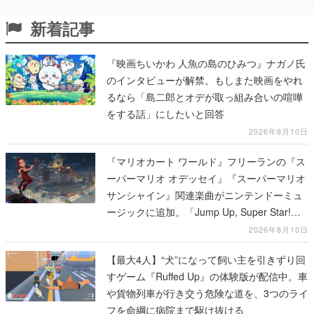
新着記事
『映画ちいかわ 人魚の島のひみつ』ナガノ氏
のインタビューが解禁。もしまた映画をやれ
るなら「島二郎とオデが取っ組み合いの喧嘩
をする話」にしたいと回答
2026年8月10日
『マリオカート ワールド』フリーランの『ス
ーパーマリオ オデッセイ』『スーパーマリオ
サンシャイン』関連楽曲がニンテンドーミュ
ージックに追加。「Jump Up, Super Star!」
「ドルピックタウン」など計14曲が配信
2026年8月10日
【最大4人】“犬”になって飼い主を引きずり回
すゲーム『Ruffed Up』の体験版が配信中。車
や貨物列車が行き交う危険な道を、3つのライ
フを命綱に病院まで駆け抜ける