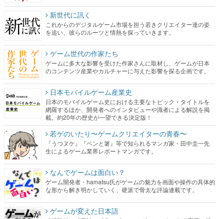
新世代に訊く
これからのデジタルゲーム市場を担う若きクリエイター達の姿
を追い、彼らのルーツと情熱を探っていきます。
ゲーム世代の作家たち
ゲームに多大な影響を受けた作家さんに取材し、ゲームが日本
のコンテンツ産業やカルチャーに与えた影響を探る企画です。
日本モバイルゲーム産業史
日本のモバイルゲーム史における主要なトピック・タイトルを
網羅するほか、開発者へのインタビューや識者による解説を掲
載。約20年の歴史が一望できる決定版！
若ゲのいたり〜ゲームクリエイターの青春〜
『うつヌケ』『ペンと箸』等で知られるマンガ家・田中圭一先
生によるゲーム業界レポートマンガです。
なんでゲームは面白い？
ゲーム開発者・hamatsu氏がゲームの魅力を画面や操作の具体的
な形から解き明かしていく、硬派で骨太な評論連載です。
ゲームが変えた日本語