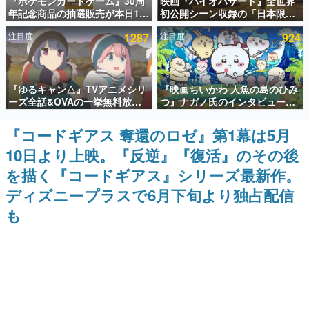
『ポケモンカードゲーム』30周
映画『バイオハザード』全世界
年記念商品の抽選販売が本日12
初公開シーン収録の「日本限
インタビュー
時より開始。拡張パック「30th
定」予告映像が解禁。バイオの
注目度
1287
注目度
924
CELEBRATION」のボックス
日（8月10日）にあわせて、
連載・特集一覧
に、「プレミアムデッキセット
「ラクーンシティ総合病院」へ
エーフィ・ブラッキー」
行く配達人の姿が披露
「FUTURISTIC BOX」の計3商
殿堂入り記事
品
『ゆるキャン△』TVアニメシリ
『映画ちいかわ 人魚の島のひみ
SNS拡散数が数千以上！ ページビュー数万以上！ などな
ど。多くの人々に読まれた、電ファミ渾身の“殿堂入り”記
ーズ全話&OVAの一挙無料放送
つ』ナガノ氏のインタビューが
事をまとめました。
がABEMAで開催決定。8月11日
解禁。もしまた映画をやれるな
「山の日」の午前0時から実施
ら「島二郎とオデが取っ組み合
『コードギアス 奪還のロゼ』第1幕は5月
ゲームの企画書
いの喧嘩をする話」にしたいと
名作ゲームクリエイターの方々に製作時のエピソードをお
10日より上映。『反逆』『復活』のその後
回答
聞きし、ヒットする企画（ゲーム）とは何か？を探ってい
きます。
を描く『コードギアス』シリーズ最新作。
赫本
ディズニープラスで6月下旬より独占配信
この物語を解いてはいけない。『赫本』は、〈試験問題〉
も
の形をした短編ホラー小説集です。
新世代に訊く
これからのデジタルゲーム市場を担う若きクリエイター達
の姿を追い、彼らのルーツと情熱を探っていきます。
ゲーム世代の作家たち
ゲームに多大な影響を受けた作家さんに取材し、ゲームが