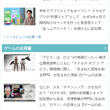
うこだわりをプロデューサーに聞いた
半年でアプリストアをオープン？ スマホア
プリの“代替ストア”として、わずか6ヵ月で
国内向けローンチを行った発見型ストア
『あっぷアリーナ！』仕掛け人に話を聞い
てみた
インタビュー
の記事一覧
ゲームの企画書
『アビス』は、ひとつの奇跡だった──膨大
な開発資料とともに『テイルズ オブ ジ ア
ビス』開発陣に聞く、「生まれた意味を知
るRPG」が生まれた理由【ゲームの企画
書】
なにが、人を「ロマンシング」させるの
か？『ロマサガ2』当時の企画書とキャラ
設定画から迫る、河津秋敏がRPGに生み出
した「ロマン」の正体とは【ゲームの企画