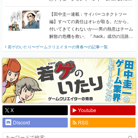
に行って、より理解を深めよう【PR】
【田中圭一連載：サイバーコネクトツー
編】すべての責任はオレが取る。だから、
付いてきてくれないか──男の熱意はチーム
解散の危機を救い、『.hack』成功の活路を
開く。業界の快男児・松山 洋に流れる血は
若ゲのいたり〜ゲームクリエイターの青春〜
の記事一覧
『少年ジャンプ』色だった【若ゲのいた
り】
X
Youtube
Discord
RSS